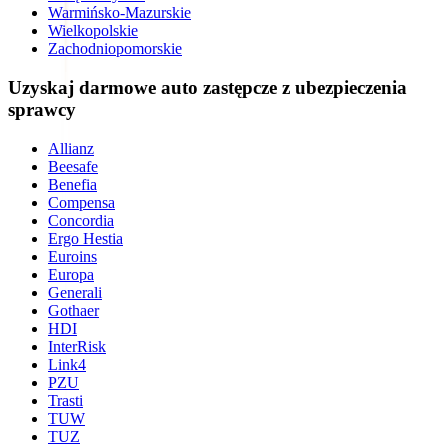
Warmińsko-Mazurskie
Wielkopolskie
Zachodniopomorskie
Uzyskaj darmowe auto zastępcze z ubezpieczenia
sprawcy
Allianz
Beesafe
Benefia
Compensa
Concordia
Ergo Hestia
Euroins
Europa
Generali
Gothaer
HDI
InterRisk
Link4
PZU
Trasti
TUW
TUZ