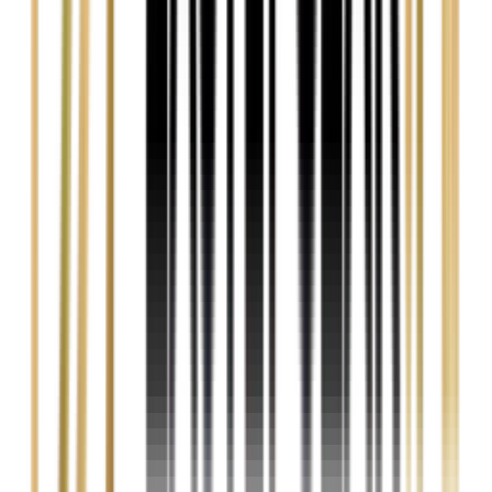
Czy usługa jest płatna?
Nie, analiza dokumentów jest całkowicie bezpłatna. Wynagrodzenie
pobieramy tylko w przypadku skutecznego uzyskania dopłaty —