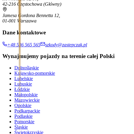
42-216 Częstochowa
(Główny)
Jamesa Gordona Bennetta 12,
01-001 Warszawa
Dane kontaktowe
+48 536 565 565
szkody@zastepczak.pl
Wynajmujemy pojazdy na terenie całej Polski
Dolnośląskie
Kujawsko-pomorskie
Lubelskie
Lubuskie
Łódzkie
Małopolskie
Mazowieckie
Opolskie
Podkarpackie
Podlaskie
Pomorskie
Śląskie
Świętokrzyskie