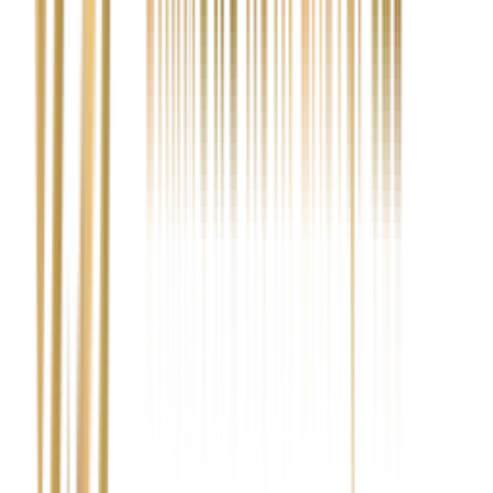
Czy muszę ponosić jakieś koszty w przypadku
nieuzyskania dopłaty?