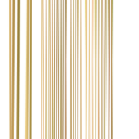
Co się stanie, jeśli ubezpieczyciel odmówi dopłaty?