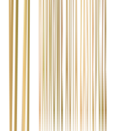
Jakie szkody obejmuje usługa napraw z OC / AC?