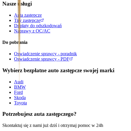
Nasze usługi
Auta zastępcze
Tiry zastępcze
Dopłaty do odszkodowań
Naprawy z OC/AC
Do pobrania
Oswiadczenie sprawcy - poradnik
Oswiadczenie sprawcy - PDF
Wybierz bezpłatne auto zastępcze swojej marki
Audi
BMW
Ford
Skoda
Toyota
Potrzebujesz auta zastępczego?
Skontaktuj się z nami już dziś i otrzymaj pomoc w 24h