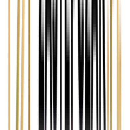
Czy mogę naprawić auto bezgotówkowo z OC
sprawcy?