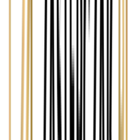
Nie wypełniaj tego pola
Imię i nazwisko / Firma
*
Numer telefonu
*
Marka i model uszkodzonego pojazdu
Ubezpieczyciel sprawcy