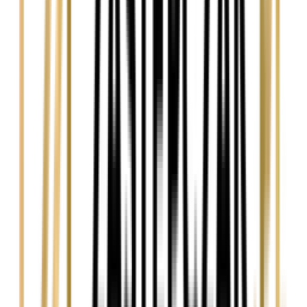
Temat
Treść wiadomości (opcjonalnie)
Wyrażam zgodę na przetwarzanie moich danych osobowych w
celu obsługi zapytania. Zobacz
Politykę Prywatności
.