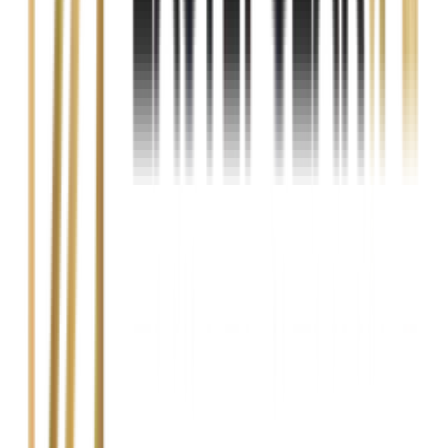
Tak. W wielu sprawach naprawa może zostać rozliczona
bezgotówkowo bezpośrednio z ubezpieczycielem sprawcy, o ile
zakres szkody i dokumentacja pozwalają na taką ścieżkę.
Czy pomagacie również przy naprawach z AC?