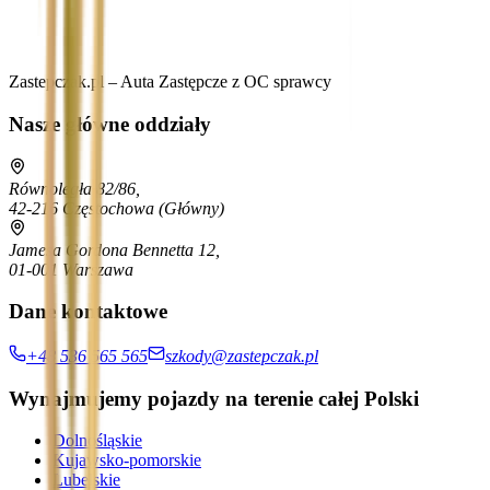
Zastepczak.pl – Auta Zastępcze z OC sprawcy
Nasze główne oddziały
Równoległa 82/86,
42-216 Częstochowa
(Główny)
Jamesa Gordona Bennetta 12,
01-001 Warszawa
Dane kontaktowe
+48 536 565 565
szkody@zastepczak.pl
Wynajmujemy pojazdy na terenie całej Polski
Dolnośląskie
Kujawsko-pomorskie
Lubelskie