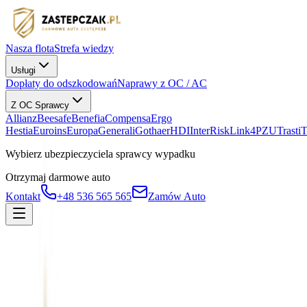
Nasza flota
Strefa wiedzy
Usługi
Dopłaty do odszkodowań
Naprawy z OC / AC
Z OC Sprawcy
Allianz
Beesafe
Benefia
Compensa
Ergo
Hestia
Euroins
Europa
Generali
Gothaer
HDI
InterRisk
Link4
PZU
Trasti
Wybierz ubezpieczyciela sprawcy wypadku
Otrzymaj darmowe auto
Kontakt
+48 536 565 565
Zamów Auto