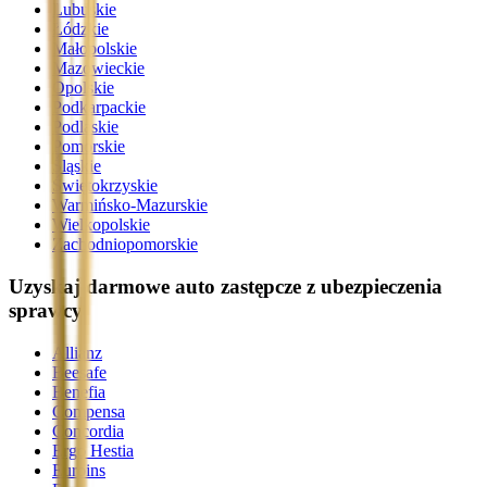
Lubuskie
Łódzkie
Małopolskie
Mazowieckie
Opolskie
Podkarpackie
Podlaskie
Pomorskie
Śląskie
Świętokrzyskie
Warmińsko-Mazurskie
Wielkopolskie
Zachodniopomorskie
Uzyskaj darmowe auto zastępcze z ubezpieczenia
sprawcy
Allianz
Beesafe
Benefia
Compensa
Concordia
Ergo Hestia
Euroins