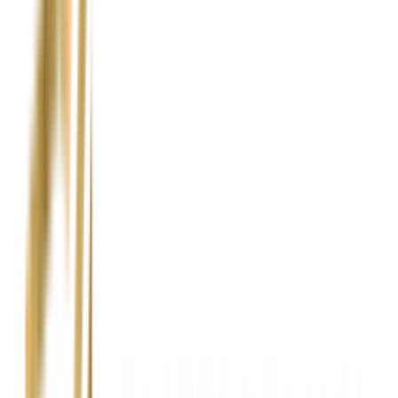
10+
lat
Doświadczenia w branży wynajmu samochodów zastępczych.
500+
Zadowolonych klientów, którzy skorzystali z naszych usług.
100+