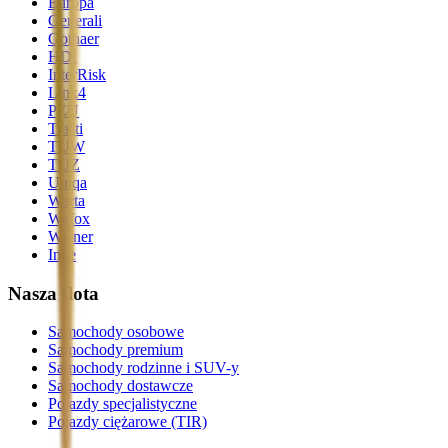
Europa
Generali
Gothaer
HDI
InterRisk
Link4
PZU
Trasti
TUW
TUZ
Uniqa
Warta
Wefox
Wiener
Inne
Nasza flota
Samochody osobowe
Samochody premium
Samochody rodzinne i SUV-y
Samochody dostawcze
Pojazdy specjalistyczne
Pojazdy ciężarowe (TIR)