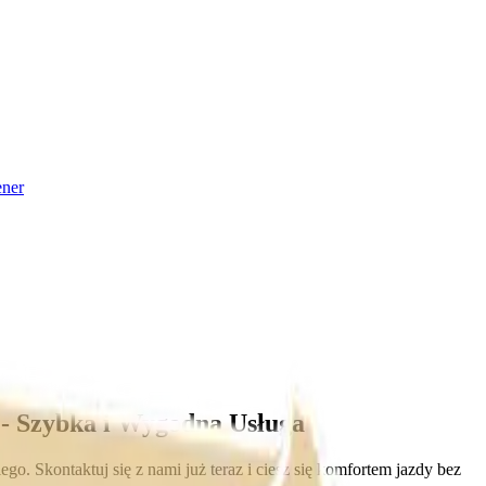
ner
- Szybka i Wygodna Usługa
 Skontaktuj się z nami już teraz i ciesz się komfortem jazdy bez