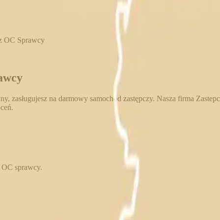
z OC Sprawcy
awcy
ny, zasługujesz na darmowy samochód zastępczy. Nasza firma Zastep
ceń.
a OC sprawcy.