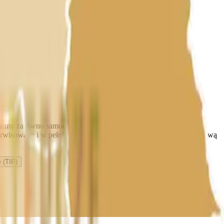
ujemy zarówno samochody osobowe, rodzinne, luksusowe, jak i
serwisowane i w pełni sprawne, abyś mógł cieszyć się bezproblemową
 (TIR)