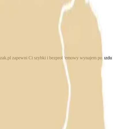
czak.pl zapewni Ci szybki i bezproblemowy wynajem pojazdu