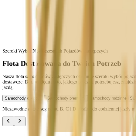
Szeroki Wybór Nowoczesnych Pojazdów Zastępczych
Flota Dostosowana do Twoich Potrzeb
Nasza flota samochodów zastępczych obejmuje szeroki wybór pojazdó
dostawcze. Bez względu na to, jakiego pojazdu potrzebujesz, znajdz
jazdą.
Samochody osobowe
Samochody premium
Samochody rodzinne i SU
Niezawodne auta z segmentu B, C i D idealne do codziennej jazdy miej
Audi A3