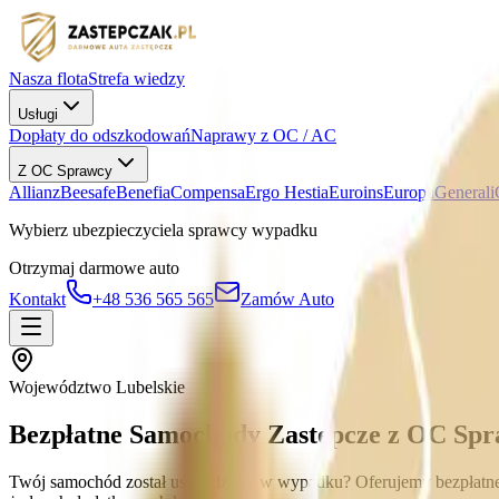
Nasza flota
Strefa wiedzy
Usługi
Dopłaty do odszkodowań
Naprawy z OC / AC
Z OC Sprawcy
Allianz
Beesafe
Benefia
Compensa
Ergo Hestia
Euroins
Europa
Generali
Wybierz ubezpieczyciela sprawcy wypadku
Otrzymaj darmowe auto
Kontakt
+48 536 565 565
Zamów Auto
Województwo Lubelskie
Bezpłatne Samochody Zastępcze z OC Spr
Twój samochód został uszkodzony w wypadku? Oferujemy bezpłatne sa