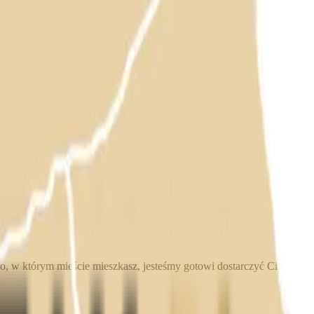
, w którym mieście mieszkasz, jesteśmy gotowi dostarczyć Ci