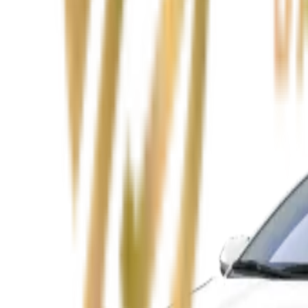
Zobacz
Audi A4
Zobacz
Ford Focus
Zobacz
Ford Mondeo
Zobacz
Hyundai i30
Zobacz
Opel Astra
Zobacz