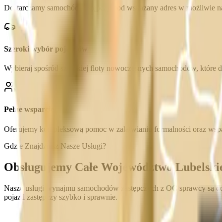
Dostarczamy samochód zastępczy pod wskazany adres w możliwie na
Szeroki wybór pojazdów
Wybieraj spośród szerokiej floty nowoczesnych samochodów, które 
Pełne wsparcie
Oferujemy kompleksową pomoc w załatwianiu formalności oraz wspa
Gdzie Znajdziesz Nasze Usługi?
Obsługujemy Całe Województwo Lubelski
Nasze usługi wynajmu samochodów zastępczych z OC sprawcy są dostę
pojazd zastępczy szybko i sprawnie.