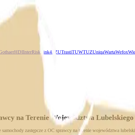
Gothaer
HDI
InterRisk
Link4
PZU
Trasti
TUW
TUZ
Uniqa
Warta
Wefox
Wie
awcy na Terenie Województwa Lubelskiego 
mochody zastępcze z OC sprawcy na terenie województwa lubelskiego.