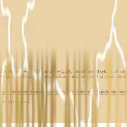
w, aby zapewnić Ci komfort i wygodę, niezależnie od sytuacji. Ofer
iesz go u nas. Posiadamy nowoczesne samochody, które są regularnie 
V-y
Samochody dostawcze
Pojazdy specjalistyczne
Pojazdy ciężarowe
skiej i na trasy.