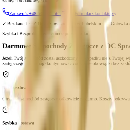
żadnych dodatkowych kosztów.
Zadzwoń: +48 536 565 565
Formularz kontaktowy
✓ Bez kaucji · ✓ Dowozimy pod dom w
Lubelskim
· ✓ Gotówka 
Szybka i Bezproblemowa Pomoc po Wypadku
Darmowe Samochody Zastępcze z OC Spr
Jeżeli Twój samochód został uszkodzony w wypadku nie z Twojej wi
zastępczego, abyś mógł kontynuować codzienne obowiązki bez zakłó
Bez kosztów
Otrzymaj samochód zastępczy całkowicie za darmo. Koszty pokryw
Szybka dostawa