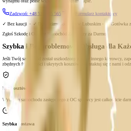
wynajmu oraz pełne wsparcie na każdym etapie.
Zadzwoń: +48 536 565 565
Formularz kontaktowy
✓ Bez kaucji · ✓ Dowozimy pod dom w
Lubuskim
· ✓ Gotówka 
Zgłoś Szkodę i Odbierz Samochód Zastępczy za Darmo
Szybka i Bezproblemowa Obsługa dla Każ
Jeśli Twój samochód został uszkodzony z winy innego kierowcy, z
zbędnych formalności i ukrytych kosztów. Skontaktuj się z nami i o
Bez kosztów
Wynajem samochodu zastępczego z OC sprawcy jest całkowicie dar
Szybka dostawa