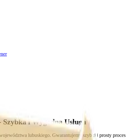
ner
- Szybka i Wygodna Usługa
ojewództwa lubuskiego. Gwarantujemy szybki i prosty proces