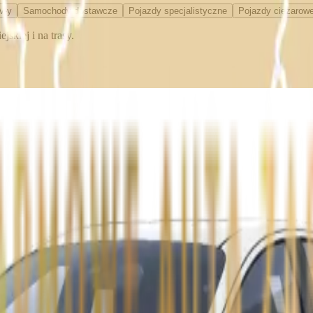
V-y
Samochody dostawcze
Pojazdy specjalistyczne
Pojazdy ciężarowe
skiej i na trasy.