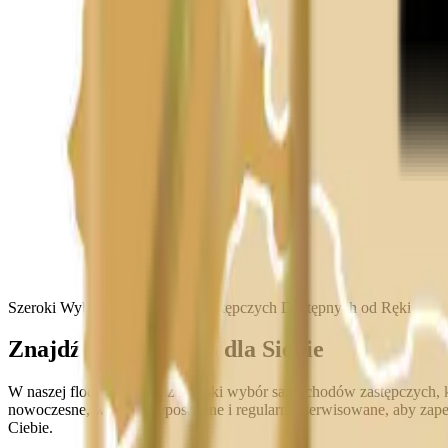
Szeroki Wybór Samochodów Zastępczych Dostępnych od Ręki
Znajdź Idealne Auto dla Siebie
W naszej flocie znajdziesz szeroki wybór samochodów zastępczych, k
nowoczesne, w pełni wyposażone i regularnie serwisowane, aby zap
Ciebie.