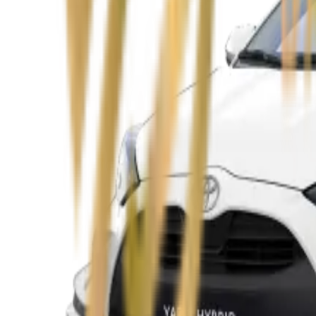
Zobacz
Opel Astra
Zobacz
Opel Insignia
Zobacz
Seat Leon
Zobacz
Skoda Fabia
Zobacz
Skoda Kamiq
Zobacz