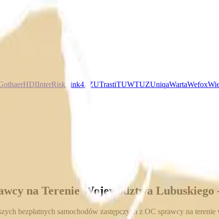
Gothaer
HDI
InterRisk
Link4
PZU
Trasti
TUW
TUZ
Uniqa
Warta
Wefox
Wie
awcy na Terenie Województwa Lubuskiego 
zych bezpłatnych samochodów zastępczych z OC sprawcy na terenie w