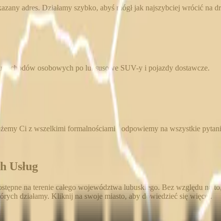
any adres. Działamy szybko, abyś mógł jak najszybciej wrócić na dr
samochodów osobowych po luksusowe SUV-y i pojazdy dostawcze.
emy Ci z wszelkimi formalnościami i odpowiemy na wszystkie pytani
ch Usług
ępne na terenie całego województwa lubuskiego. Bez względu na to,
órych działamy. Kliknij na swoje miasto, aby dowiedzieć się więcej.