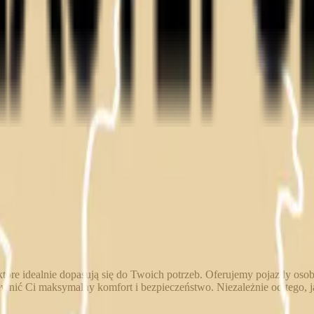
tóre idealnie dopasują się do Twoich potrzeb. Oferujemy pojazdy oso
ewnić Ci maksymalny komfort i bezpieczeństwo. Niezależnie od tego, 