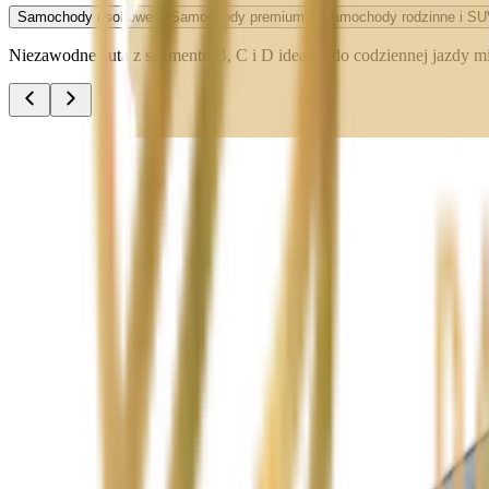
Samochody osobowe
Samochody premium
Samochody rodzinne i SU
Niezawodne auta z segmentu B, C i D idealne do codziennej jazdy miej
Audi A3
Zobacz
Audi A4
Zobacz
Ford Focus
Zobacz
Ford Mondeo
Zobacz
Hyundai i30