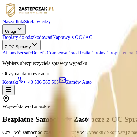
Nasza flota
Strefa wiedzy
Usługi
Dopłaty do odszkodowań
Naprawy z OC / AC
Z OC Sprawcy
Allianz
Beesafe
Benefia
Compensa
Ergo Hestia
Euroins
Europa
Generali
Wybierz ubezpieczyciela sprawcy wypadku
Otrzymaj darmowe auto
Kontakt
+48 536 565 565
Zamów Auto
Województwo Lubuskie
Bezpłatne Samochody Zastępcze z OC Spr
Czy Twój samochód został uszkodzony w wypadku? Skorzystaj z nas