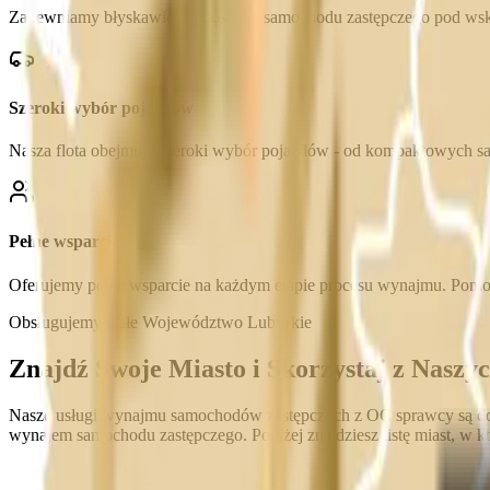
Zapewniamy błyskawiczną dostawę samochodu zastępczego pod wskaz
Szeroki wybór pojazdów
Nasza flota obejmuje szeroki wybór pojazdów - od kompaktowych 
Pełne wsparcie
Oferujemy pełne wsparcie na każdym etapie procesu wynajmu. Pomoż
Obsługujemy Całe Województwo Lubuskie
Znajdź Swoje Miasto i Skorzystaj z Naszy
Nasze usługi wynajmu samochodów zastępczych z OC sprawcy są dost
wynajem samochodu zastępczego. Poniżej znajdziesz listę miast, w kt