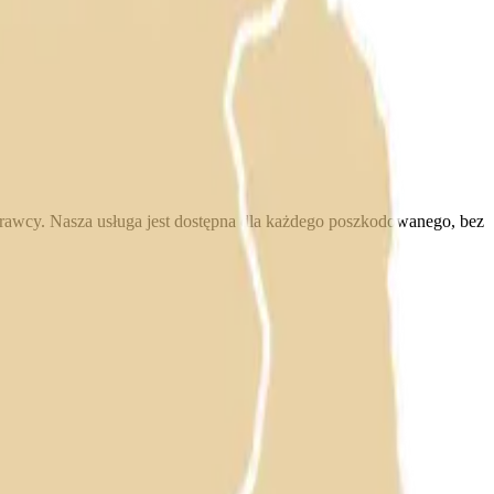
awcy. Nasza usługa jest dostępna dla każdego poszkodowanego, bez