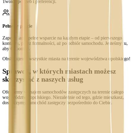
Twoich potrzeb i preferencji.
Pełne wsparcie
Zapewniamy pełne wsparcie na każdym etapie – od pierwszego
kontaktu, przez formalności, aż po odbiór samochodu. Jesteśmy tu,
aby Ci pomóc.
Obsługujemy wszystkie miasta na terenie województwa opolskiego!
Sprawdź, w których miastach możesz
skorzystać z naszych usług
Oferujemy wynajem samochodów zastępczych na terenie całego
województwa opolskiego. Niezależnie od tego, gdzie mieszkasz,
dostarczymy samochód zastępczy bezpośrednio do Ciebie.