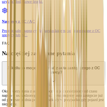
uzyskać dodatkowe środki.
Naprawy z OC / AC
Profesjonalne naprawy blacharsko-lakiernicze finansowane z OC
sprawcy lub AC.
FAQ
Najczęściej zadawane pytania
Jak długo mogę korzystać z auta zastępczego z OC
sprawcy?
Okres korzystania z auta zastępczego jest uzależniony od czasu
naprawy uszkodzonego pojazdu. Wynajmujemy auto zastępcze już
od pierwszego dnia powstania szkody w przypadku gdy pojazd jest
niejezdny.