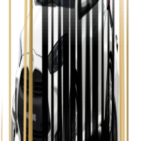
Zobacz
Opel Insignia
Zobacz
Seat Leon
Zobacz
Skoda Fabia
Zobacz
Skoda Kamiq
Zobacz
Skoda Octavia
Zobacz