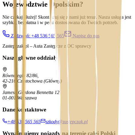
Województwie Opolskim
?
Nie czekaj dłużej! Skontaktuj się z nami już teraz. Nasza usługa jest
szybka, bezpłatna i w pełni dostosowana do Twoich potrzeb.
Zadzwoń:
+48 536 565 565
Napisz do nas
Zastepczak.pl – Auta Zastępcze z OC sprawcy
Nasze główne oddziały
Równoległa 82/86,
42-216 Częstochowa
(Główny)
Jamesa Gordona Bennetta 12,
01-001 Warszawa
Dane kontaktowe
+48 536 565 565
szkody@zastepczak.pl
Wynajmujemy pojazdy na terenie całej Polski