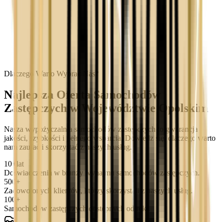
Dlaczego Warto Wybrać Nas?
Najlepsza Oferta Samochodów
Zastępczych w Województwie Opolskim
Nasza wypożyczalnia samochodów zastępczych to gwarancja
jakości, szybkości i pełnego wsparcia. Dowiedz się, dlaczego warto
nam zaufać i skorzystać z naszych usług.
10+
lat
Doświadczenia w branży wynajmu samochodów zastępczych.
500+
Zadowolonych klientów, którzy skorzystali z naszych usług.
100+
Samochodów zastępczych dostępnych od ręki.