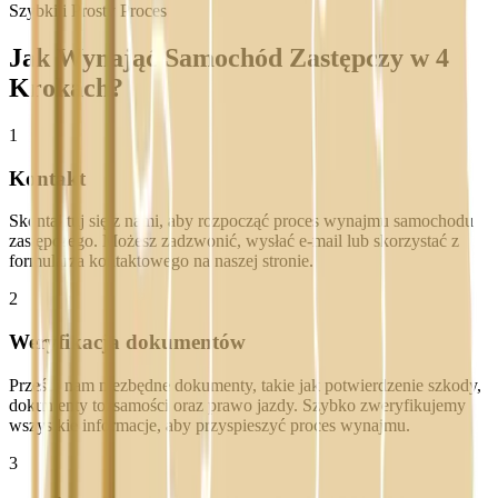
Szybki i Prosty Proces
Jak Wynająć Samochód Zastępczy w 4
Krokach?
1
Kontakt
Skontaktuj się z nami, aby rozpocząć proces wynajmu samochodu
zastępczego. Możesz zadzwonić, wysłać e-mail lub skorzystać z
formularza kontaktowego na naszej stronie.
2
Weryfikacja dokumentów
Prześlij nam niezbędne dokumenty, takie jak potwierdzenie szkody,
dokumenty tożsamości oraz prawo jazdy. Szybko zweryfikujemy
wszystkie informacje, aby przyspieszyć proces wynajmu.
3