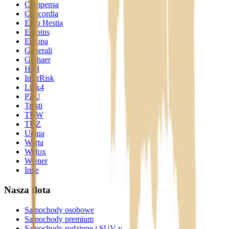
Compensa
Concordia
Ergo Hestia
Euroins
Europa
Generali
Gothaer
HDI
InterRisk
Link4
PZU
Trasti
TUW
TUZ
Uniqa
Warta
Wefox
Wiener
Inne
Nasza flota
Samochody osobowe
Samochody premium
Samochody rodzinne i SUV-y