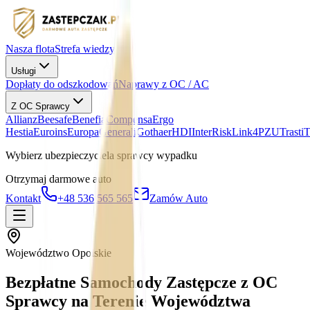
Nasza flota
Strefa wiedzy
Usługi
Dopłaty do odszkodowań
Naprawy z OC / AC
Z OC Sprawcy
Allianz
Beesafe
Benefia
Compensa
Ergo
Hestia
Euroins
Europa
Generali
Gothaer
HDI
InterRisk
Link4
PZU
Trasti
Wybierz ubezpieczyciela sprawcy wypadku
Otrzymaj darmowe auto
Kontakt
+48 536 565 565
Zamów Auto
Województwo Opolskie
Bezpłatne Samochody Zastępcze z OC
Sprawcy na Terenie Województwa