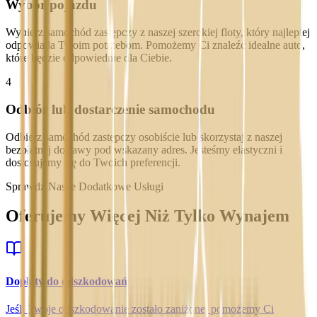
Wybór pojazdu
Wybierz samochód zastępczy z naszej szerokiej floty, który najlepiej
odpowiada Twoim potrzebom. Pomożemy Ci znaleźć idealne auto,
które będzie odpowiednie dla Ciebie.
4
Odbiór lub dostarczenie samochodu
Odbierz samochód zastępczy osobiście lub skorzystaj z naszej
bezpłatnej dostawy pod wskazany adres. Jesteśmy elastyczni i
dostosujemy się do Twoich preferencji.
Sprawdź Nasze Dodatkowe Usługi
Oferujemy Więcej Niż Tylko Wynajem
Dopłaty do odszkodowań
Jeśli Twoje odszkodowanie zostało zaniżone, pomożemy Ci