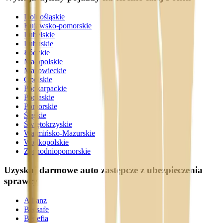
Dolnośląskie
Kujawsko-pomorskie
Lubelskie
Lubuskie
Łódzkie
Małopolskie
Mazowieckie
Opolskie
Podkarpackie
Podlaskie
Pomorskie
Śląskie
Świętokrzyskie
Warmińsko-Mazurskie
Wielkopolskie
Zachodniopomorskie
Uzyskaj darmowe auto zastępcze z ubezpieczenia
sprawcy
Allianz
Beesafe
Benefia