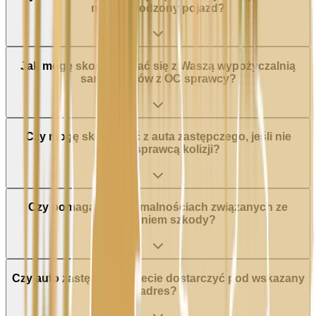
mój uszkodzony pojazd?
Jak mogę skontaktować się z Waszą wypożyczalnią
samochodów z OC sprawcy?
Czy mogę skorzystać z auta zastępczego, jeśli nie
jestem sprawcą kolizji?
Czy pomagacie w formalnościach związanych ze
zgłoszeniem szkody?
Czy auto zastępcze możecie dostarczyć pod wskazany
adres?