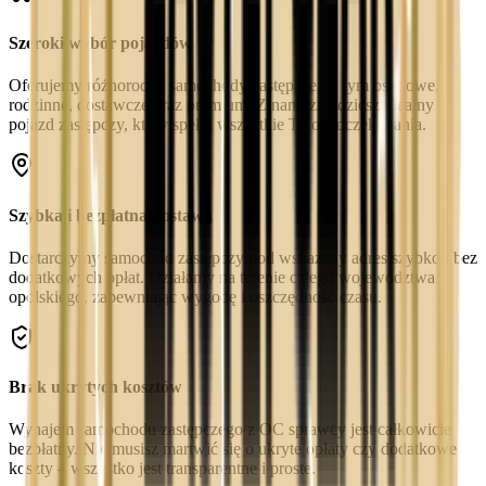
Szeroki wybór pojazdów
Oferujemy różnorodne samochody zastępcze, w tym osobowe,
rodzinne, dostawcze oraz premium. Z nami znajdziesz idealny
pojazd zastępczy, który spełni wszystkie Twoje oczekiwania.
Szybka i bezpłatna dostawa
Dostarczymy samochód zastępczy pod wskazany adres szybko i bez
dodatkowych opłat. Działamy na terenie całego województwa
opolskiego, zapewniając wygodę i oszczędność czasu.
Brak ukrytych kosztów
Wynajem samochodu zastępczego z OC sprawcy jest całkowicie
bezpłatny. Nie musisz martwić się o ukryte opłaty czy dodatkowe
koszty – wszystko jest transparentne i proste.