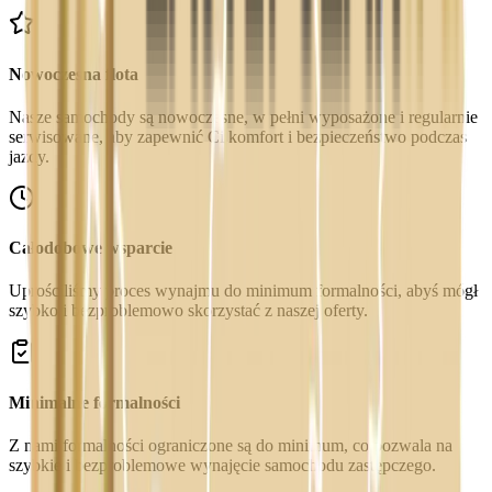
Nowoczesna flota
Nasze samochody są nowoczesne, w pełni wyposażone i regularnie
serwisowane, aby zapewnić Ci komfort i bezpieczeństwo podczas
jazdy.
Całodobowe wsparcie
Uprościliśmy proces wynajmu do minimum formalności, abyś mógł
szybko i bezproblemowo skorzystać z naszej oferty.
Minimalne formalności
Z nami formalności ograniczone są do minimum, co pozwala na
szybkie i bezproblemowe wynajęcie samochodu zastępczego.