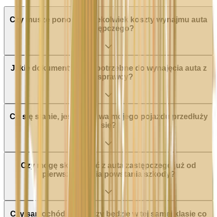
Czy muszę ponosić jakiekolwiek koszty wynajmu auta
zastępczego?
Jakie dokumenty będą potrzebne do wynajęcia auta z
OC sprawcy?
Co się stanie, jeśli naprawa mojego pojazdu przedłuży
się?
Czy mogę skorzystać z auta zastępczego już od
pierwszego dnia powstania szkody?
Czy samochód zastępczy będzie w tej samej klasie co