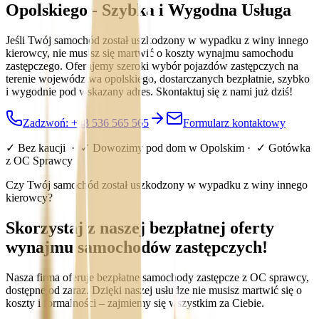
Opolskiego - Szybka i Wygodna Usługa
Jeśli Twój samochód został uszkodzony w wypadku z winy innego
kierowcy, nie musisz się martwić o koszty wynajmu samochodu
zastępczego. Oferujemy szeroki wybór pojazdów zastępczych na
terenie województwa opolskiego, dostarczanych bezpłatnie, szybko
i wygodnie pod wskazany adres. Skontaktuj się z nami już dziś!
Zadzwoń: +48 536 565 565
Formularz kontaktowy
✓ Bez kaucji · ✓ Dowozimy pod dom w
Opolskim
· ✓ Gotówka
z OC Sprawcy
Czy Twój samochód został uszkodzony w wypadku z winy innego
kierowcy?
Skorzystaj z naszej bezpłatnej oferty
wynajmu samochodów zastępczych!
Nasza firma oferuje bezpłatne samochody zastępcze z OC sprawcy,
dostępne od zaraz. Dzięki naszej usłudze nie musisz martwić się o
koszty i formalności – zajmiemy się wszystkim za Ciebie.