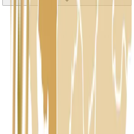
Nie wypełniaj tego pola
Imię i nazwisko / Firma
*
Numer telefonu
*
Marka i model uszkodzonego pojazdu
Ubezpieczyciel sprawcy