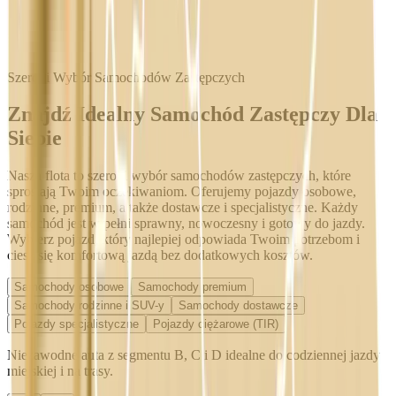
Szeroki Wybór Samochodów Zastępczych
Znajdź Idealny Samochód Zastępczy Dla
Siebie
Nasza flota to szeroki wybór samochodów zastępczych, które
sprostają Twoim oczekiwaniom. Oferujemy pojazdy osobowe,
rodzinne, premium, a także dostawcze i specjalistyczne. Każdy
samochód jest w pełni sprawny, nowoczesny i gotowy do jazdy.
Wybierz pojazd, który najlepiej odpowiada Twoim potrzebom i
ciesz się komfortową jazdą bez dodatkowych kosztów.
Samochody osobowe
Samochody premium
Samochody rodzinne i SUV-y
Samochody dostawcze
Pojazdy specjalistyczne
Pojazdy ciężarowe (TIR)
Niezawodne auta z segmentu B, C i D idealne do codziennej jazdy
miejskiej i na trasy.