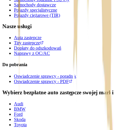
Samochody dostawcze
Pojazdy specjalistyczne
Pojazdy ciężarowe (TIR)
Nasze usługi
Auta zastępcze
Tiry zastępcze
Dopłaty do odszkodowań
Naprawy z OC/AC
Do pobrania
Oswiadczenie sprawcy - poradnik
Oswiadczenie sprawcy - PDF
Wybierz bezpłatne auto zastępcze swojej marki
Audi
BMW
Ford
Skoda
Toyota