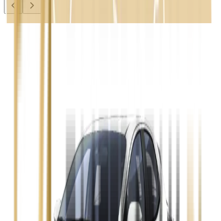
Audi A3
Zobacz
Audi A4
Zobacz
Ford Focus
Zobacz
Ford Mondeo
Zobacz
Hyundai i30
Zobacz
Opel Astra