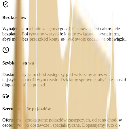
Bez kosztów
Wynajem samochodu zastępczego z OC sprawcy jest całkowicie
bezpłatny. Pokrywamy wszystkie koszty związane z wynajmem,
abyś mógł bez przeszkód kontynuować swoje codzienne obowiązki.
Szybka dostawa
Dostarczymy samochód zastępczy pod wskazany adres w
najszybszym możliwym czasie. Działamy sprawnie, abyś nie musiał
długo czekać na pojazd.
Szeroki wybór pojazdów
Oferujemy szeroką gamę pojazdów zastępczych, od samochodów
osobowych po dostawcze i specjalistyczne. Dopasujemy auto do