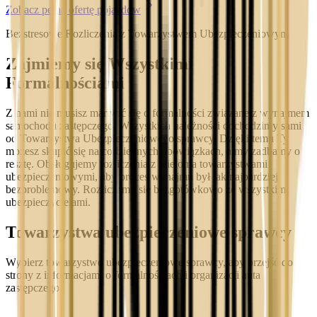
Zobacz pełną ofertę pojazdów
Bezstresowe Rozliczenia z Towarzystwem Ubezpieczeniowym
Zajmiemy się Wszystkimi
Formalnościami
Z nami nie musisz martwić się o formalności związane z wynajmem
samochodu zastępczego. Wszystkich należności dochodzimy sami
od Towarzystwa Ubezpieczeniowego sprawcy. Dzięki temu Ty
możesz skupić się na codziennych obowiązkach, a my zadbamy o
resztę. Obsługujemy rozliczenia z wieloma towarzystwami
ubezpieczeniowymi, aby proces wynajmu był jak najbardziej
bezproblemowy. Rozliczamy się bezgotówkowo ze wszystkimi
ubezpieczycielami.
Towarzystwa ubezpieczeniowe sprawcy
Wybierz towarzystwo ubezpieczeniowe sprawcy, aby przejść do
strony z informacjami o formalnościach i organizacji auta
zastępczego.