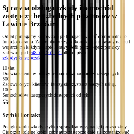
Sprawna obsługa szkody i samochód
zastępczy bez zbędnych przestojów w
Lewinie Brzeskim
Od lat pomagamy kierowcom po kolizjach wrócić do normalnego
funkcjonowania. Zapewniamy szybki kontakt, jasne zasady najmu i
wsparcie na każdym etapie sprawy. Jeśli potrzebujesz pomocy,
zadzwoń pod
+48 536 565 565
albo napisz na
szkody@zastepczak.pl
.
10+
lat
Doświadczenia w branży wynajmu samochodów zastępczych.
500+
Zadowolonych klientów, którzy skorzystali z naszych usług.
100+
Samochodów zastępczych dostępnych od ręki.
Szybki kontakt
Po zgłoszeniu szkody szybko sprawdzamy sytuację i prowadzimy
Cię przez kolejne kroki, żeby auto zastępcze dało się zorganizować