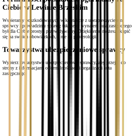
Ciebie w Lewinie Brzeskim
Wspieramy poszkodowanych w kontakcie z ubezpieczycielem
sprawcy i prowadzimy sprawę tak, żeby wynajem auta zastępczego
był dla Ciebie prosty i przewidywalny. Dzięki temu możesz skupić
się na swoich obowiązkach, a nie na papierologii.
Towarzystwa ubezpieczeniowe sprawcy
Wybierz towarzystwo ubezpieczeniowe sprawcy, aby przejść do
strony z informacjami o formalnościach i organizacji auta
zastępczego.