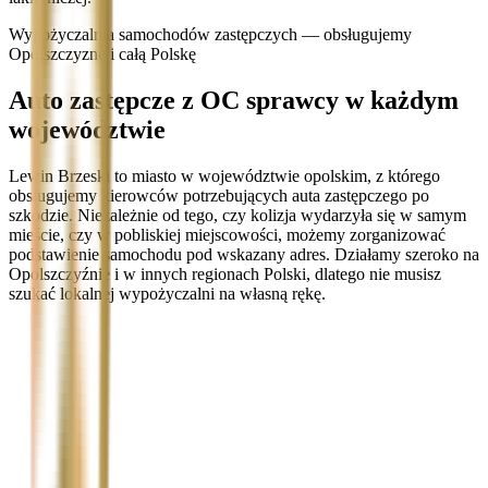
Wypożyczalnia samochodów zastępczych — obsługujemy
Opolszczyznę i całą Polskę
Auto zastępcze z OC sprawcy w każdym
województwie
Lewin Brzeski to miasto w województwie opolskim, z którego
obsługujemy kierowców potrzebujących auta zastępczego po
szkodzie. Niezależnie od tego, czy kolizja wydarzyła się w samym
mieście, czy w pobliskiej miejscowości, możemy zorganizować
podstawienie samochodu pod wskazany adres. Działamy szeroko na
Opolszczyźnie i w innych regionach Polski, dlatego nie musisz
szukać lokalnej wypożyczalni na własną rękę.