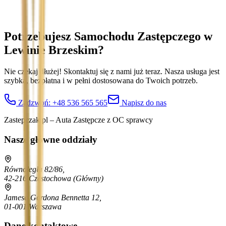
Potrzebujesz Samochodu Zastępczego
w
Lewinie Brzeskim
?
Nie czekaj dłużej! Skontaktuj się z nami już teraz. Nasza usługa jest
szybka, bezpłatna i w pełni dostosowana do Twoich potrzeb.
Zadzwoń:
+48 536 565 565
Napisz do nas
Zastepczak.pl – Auta Zastępcze z OC sprawcy
Nasze główne oddziały
Równoległa 82/86,
42-216 Częstochowa
(Główny)
Jamesa Gordona Bennetta 12,
01-001 Warszawa
Dane kontaktowe