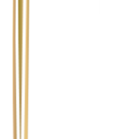
Temat
Treść wiadomości (opcjonalnie)
Wyrażam zgodę na przetwarzanie moich danych osobowych w
celu obsługi zapytania. Zobacz
Politykę Prywatności
.