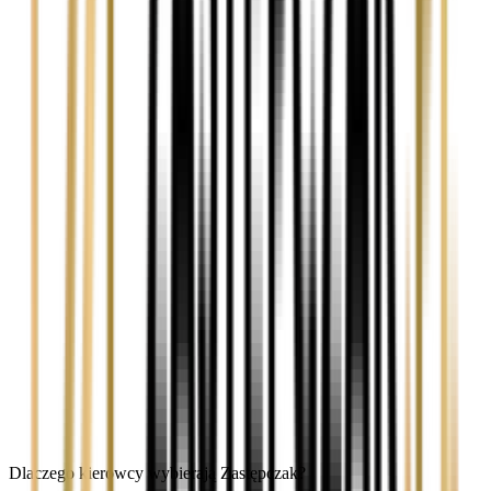
Dlaczego kierowcy wybierają Zastępczak?