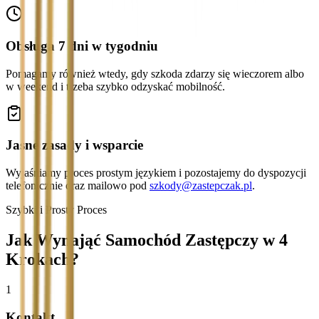
Obsługa 7 dni w tygodniu
Pomagamy również wtedy, gdy szkoda zdarzy się wieczorem albo
w weekend i trzeba szybko odzyskać mobilność.
Jasne zasady i wsparcie
Wyjaśniamy proces prostym językiem i pozostajemy do dyspozycji
telefonicznie oraz mailowo pod
szkody@zastepczak.pl
.
Szybki i Prosty Proces
Jak Wynająć Samochód Zastępczy w 4
Krokach?
1
Kontakt