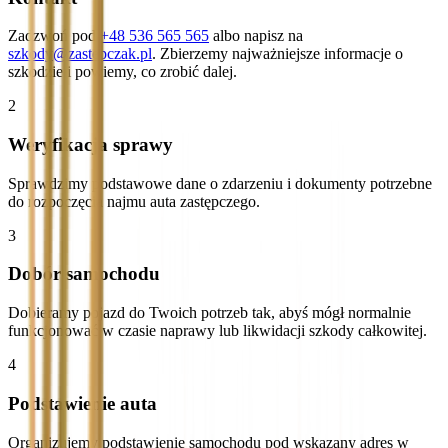
Zadzwoń pod
+48 536 565 565
albo napisz na
szkody@zastepczak.pl
. Zbierzemy najważniejsze informacje o
szkodzie i powiemy, co zrobić dalej.
2
Weryfikacja sprawy
Sprawdzimy podstawowe dane o zdarzeniu i dokumenty potrzebne
do rozpoczęcia najmu auta zastępczego.
3
Dobór samochodu
Dobieramy pojazd do Twoich potrzeb tak, abyś mógł normalnie
funkcjonować w czasie naprawy lub likwidacji szkody całkowitej.
4
Podstawienie auta
Organizujemy podstawienie samochodu pod wskazany adres w