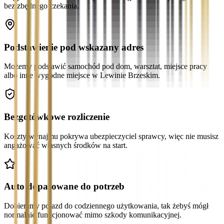
bez zbędnego czekania.
Podstawienie pod wskazany adres
Możemy podstawić samochód pod dom, warsztat, miejsce pracy
albo inne wygodne miejsce w Lewinie Brzeskim.
Bezgotówkowe rozliczenie
Koszty wynajmu pokrywa ubezpieczyciel sprawcy, więc nie musisz
angażować własnych środków na start.
Auto dopasowane do potrzeb
Dobieramy pojazd do codziennego użytkowania, tak żebyś mógł
normalnie funkcjonować mimo szkody komunikacyjnej.