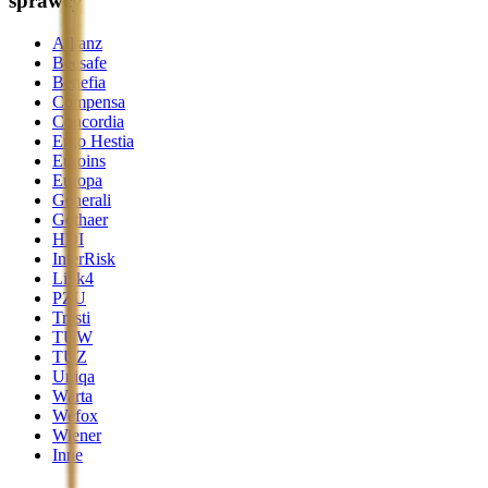
sprawcy
Allianz
Beesafe
Benefia
Compensa
Concordia
Ergo Hestia
Euroins
Europa
Generali
Gothaer
HDI
InterRisk
Link4
PZU
Trasti
TUW
TUZ
Uniqa
Warta
Wefox
Wiener
Inne