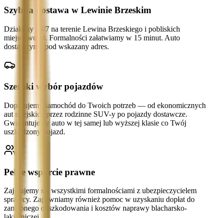
Szybka dostawa w Lewinie Brzeskim
Działamy 24/7 na terenie Lewina Brzeskiego i pobliskich
miejscowości. Formalności załatwiamy w 15 minut. Auto
dostarczymy pod wskazany adres.
Szeroki wybór pojazdów
Dopasujemy samochód do Twoich potrzeb — od ekonomicznych
aut miejskich przez rodzinne SUV-y po pojazdy dostawcze.
Gwarantujemy auto w tej samej lub wyższej klasie co Twój
uszkodzony pojazd.
Pełne wsparcie prawne
Zajmujemy się wszystkimi formalnościami z ubezpieczycielem
sprawcy. Zapewniamy również pomoc w uzyskaniu dopłat do
zaniżonego odszkodowania i kosztów naprawy blacharsko-
lakierniczej.