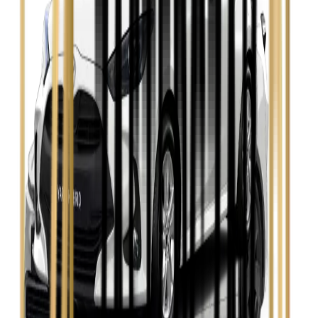
Zobacz
Seat Leon
Zobacz
Skoda Fabia
Zobacz
Skoda Kamiq
Zobacz
Skoda Octavia
Zobacz
Toyota Avensis
Zobacz
Toyota Camry