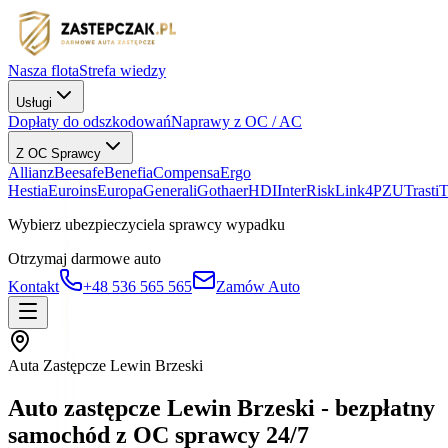
Nasza flota
Strefa wiedzy
Usługi
Dopłaty do odszkodowań
Naprawy z OC / AC
Z OC Sprawcy
Allianz
Beesafe
Benefia
Compensa
Ergo
Hestia
Euroins
Europa
Generali
Gothaer
HDI
InterRisk
Link4
PZU
Trasti
Wybierz ubezpieczyciela sprawcy wypadku
Otrzymaj darmowe auto
Kontakt
+48 536 565 565
Zamów Auto
Auta Zastępcze Lewin Brzeski
Auto zastępcze Lewin Brzeski - bezpłatny
samochód z OC sprawcy 24/7