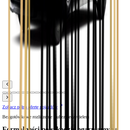
Zobacz
Toyota Corolla
Zobacz
Toyota Prius
Zobacz
Toyota Yaris
Zobacz
Zobacz pełną ofertę pojazdów
Bezgotówkowe rozliczenie z ubezpieczycielem
Formalności po szkodzie ogarniamy za