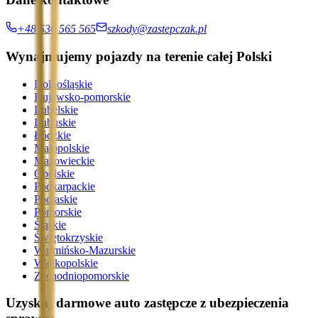
+48 536 565 565
szkody@zastepczak.pl
Wynajmujemy pojazdy na terenie całej Polski
Dolnośląskie
Kujawsko-pomorskie
Lubelskie
Lubuskie
Łódzkie
Małopolskie
Mazowieckie
Opolskie
Podkarpackie
Podlaskie
Pomorskie
Śląskie
Świętokrzyskie
Warmińsko-Mazurskie
Wielkopolskie
Zachodniopomorskie
Uzyskaj darmowe auto zastępcze z ubezpieczenia