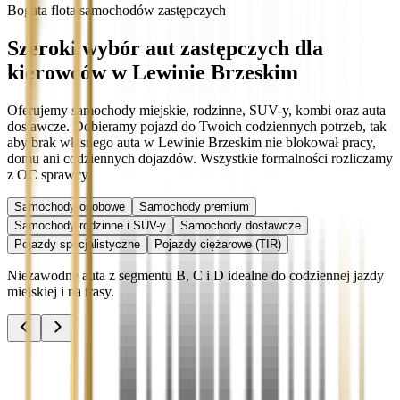
Bogata flota samochodów zastępczych
Szeroki wybór aut zastępczych dla
kierowców w Lewinie Brzeskim
Oferujemy samochody miejskie, rodzinne, SUV-y, kombi oraz auta
dostawcze. Dobieramy pojazd do Twoich codziennych potrzeb, tak
aby brak własnego auta w Lewinie Brzeskim nie blokował pracy,
domu ani codziennych dojazdów. Wszystkie formalności rozliczamy
z OC sprawcy.
Samochody osobowe
Samochody premium
Samochody rodzinne i SUV-y
Samochody dostawcze
Pojazdy specjalistyczne
Pojazdy ciężarowe (TIR)
Niezawodne auta z segmentu B, C i D idealne do codziennej jazdy
miejskiej i na trasy.
Audi A3