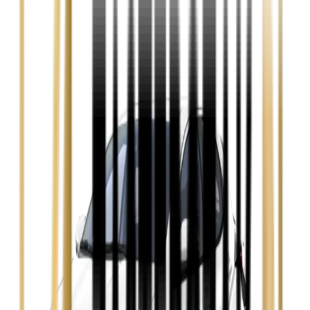
Zobacz
Audi A4
Zobacz
Ford Focus
Zobacz
Ford Mondeo
Zobacz
Hyundai i30
Zobacz
Opel Astra
Zobacz
Opel Insignia