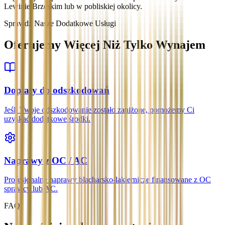
Lewinie Brzeskim lub w pobliskiej okolicy.
Sprawdź Nasze Dodatkowe Usługi
Oferujemy Więcej Niż Tylko Wynajem
Dopłaty do odszkodowań
Jeśli Twoje odszkodowanie zostało zaniżone, pomożemy Ci
uzyskać dodatkowe środki.
Naprawy z OC / AC
Profesjonalne naprawy blacharsko-lakiernicze finansowane z OC
sprawcy lub AC.
FAQ