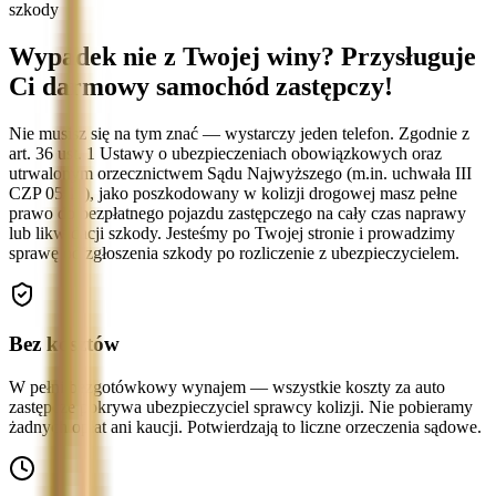
szkody
Wypadek nie z Twojej winy? Przysługuje
Ci darmowy samochód zastępczy!
Nie musisz się na tym znać — wystarczy jeden telefon. Zgodnie z
art. 36 ust. 1 Ustawy o ubezpieczeniach obowiązkowych oraz
utrwalonym orzecznictwem Sądu Najwyższego (m.in. uchwała III
CZP 05/11), jako poszkodowany w kolizji drogowej masz pełne
prawo do bezpłatnego pojazdu zastępczego na cały czas naprawy
lub likwidacji szkody. Jesteśmy po Twojej stronie i prowadzimy
sprawę od zgłoszenia szkody po rozliczenie z ubezpieczycielem.
Bez kosztów
W pełni bezgotówkowy wynajem — wszystkie koszty za auto
zastępcze pokrywa ubezpieczyciel sprawcy kolizji. Nie pobieramy
żadnych opłat ani kaucji. Potwierdzają to liczne orzeczenia sądowe.