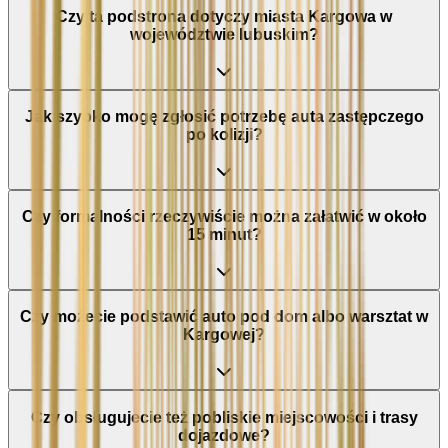
Czy ta podstrona dotyczy miasta Kargowa w
województwie lubuskim?
Jak szybko mogę zgłosić potrzebę auta zastępczego
po kolizji?
Czy formalności rzeczywiście można załatwić w około
15 minut?
Czy możecie podstawić auto pod dom albo warsztat w
Kargowej?
Czy obsługujecie też pobliskie miejscowości i trasy
dojazdowe?