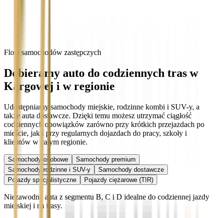
Flota samochodów zastępczych
Dobieramy auto do codziennych tras w
Kargowej i w regionie
Udostępniamy samochody miejskie, rodzinne kombi i SUV-y, a
także auta dostawcze. Dzięki temu możesz utrzymać ciągłość
codziennych obowiązków zarówno przy krótkich przejazdach po
mieście, jak i przy regularnych dojazdach do pracy, szkoły i
klientów w całym regionie.
Samochody osobowe
Samochody premium
Samochody rodzinne i SUV-y
Samochody dostawcze
Pojazdy specjalistyczne
Pojazdy ciężarowe (TIR)
Niezawodne auta z segmentu B, C i D idealne do codziennej jazdy
miejskiej i na trasy.