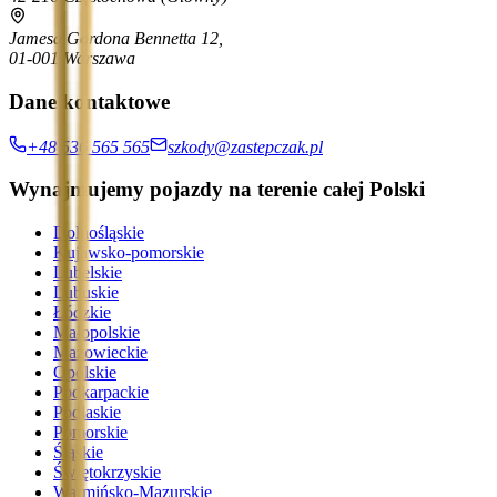
Jamesa Gordona Bennetta 12,
01-001 Warszawa
Dane kontaktowe
+48 536 565 565
szkody@zastepczak.pl
Wynajmujemy pojazdy na terenie całej Polski
Dolnośląskie
Kujawsko-pomorskie
Lubelskie
Lubuskie
Łódzkie
Małopolskie
Mazowieckie
Opolskie
Podkarpackie
Podlaskie
Pomorskie
Śląskie
Świętokrzyskie
Warmińsko-Mazurskie