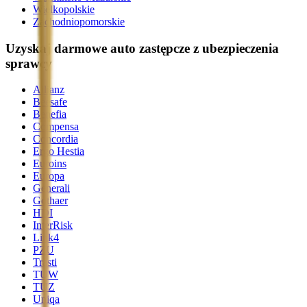
Wielkopolskie
Zachodniopomorskie
Uzyskaj darmowe auto zastępcze z ubezpieczenia
sprawcy
Allianz
Beesafe
Benefia
Compensa
Concordia
Ergo Hestia
Euroins
Europa
Generali
Gothaer
HDI
InterRisk
Link4
PZU
Trasti
TUW
TUZ
Uniqa