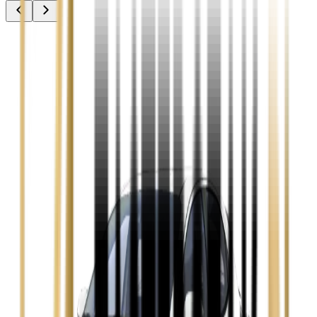
Audi A3
Zobacz
Audi A4
Zobacz
Ford Focus
Zobacz
Ford Mondeo
Zobacz
Hyundai i30
Zobacz
Opel Astra