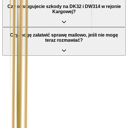
Czy obsługujecie szkody na DK32 i DW314 w rejonie
Kargowej?
Czy mogę załatwić sprawę mailowo, jeśli nie mogę
teraz rozmawiać?
Nie wypełniaj tego pola
Imię i nazwisko / Firma
*
Numer telefonu
*
Marka i model uszkodzonego pojazdu
Ubezpieczyciel sprawcy