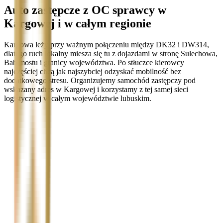
Auto zastępcze z OC sprawcy w
Kargowej i w całym regionie
Kargowa leży przy ważnym połączeniu między DK32 i DW314,
dlatego ruch lokalny miesza się tu z dojazdami w stronę Sulechowa,
Babimostu i granicy województwa. Po stłuczce kierowcy
najczęściej chcą jak najszybciej odzyskać mobilność bez
dodatkowego stresu. Organizujemy samochód zastępczy pod
wskazany adres w Kargowej i korzystamy z tej samej sieci
logistycznej w całym województwie lubuskim.