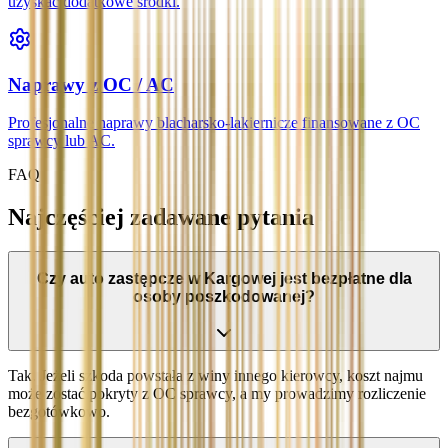
uzyskać dodatkowe środki.
Naprawy z OC / AC
Profesjonalne naprawy blacharsko-lakiernicze finansowane z OC
sprawcy lub AC.
FAQ
Najczęściej zadawane pytania
Czy auto zastępcze w Kargowej jest bezpłatne dla
osoby poszkodowanej?
Tak. Jeżeli szkoda powstała z winy innego kierowcy, koszt najmu
może zostać pokryty z OC sprawcy, a my prowadzimy rozliczenie
bezgotówkowo.