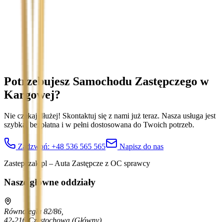
Treść wiadomości (opcjonalnie)
Wyrażam zgodę na przetwarzanie moich danych osobowych w
celu obsługi zapytania. Zobacz
Politykę Prywatności
.
Potrzebujesz Samochodu Zastępczego
w
Kargowej
?
Nie czekaj dłużej! Skontaktuj się z nami już teraz. Nasza usługa jest
szybka, bezpłatna i w pełni dostosowana do Twoich potrzeb.
Zadzwoń:
+48 536 565 565
Napisz do nas
Zastepczak.pl – Auta Zastępcze z OC sprawcy
Nasze główne oddziały
Równoległa 82/86,
42-216 Częstochowa
(Główny)