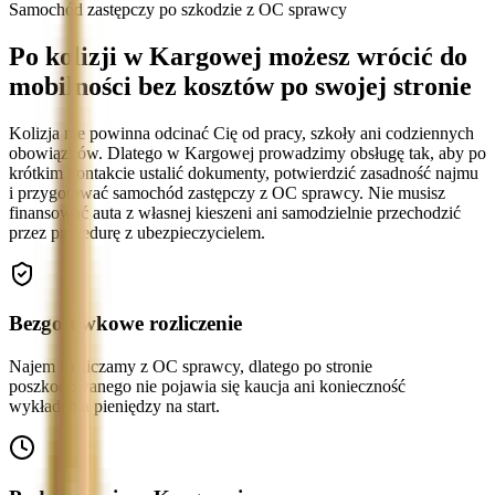
Samochód zastępczy po szkodzie z OC sprawcy
Po kolizji w Kargowej możesz wrócić do
mobilności bez kosztów po swojej stronie
Kolizja nie powinna odcinać Cię od pracy, szkoły ani codziennych
obowiązków. Dlatego w Kargowej prowadzimy obsługę tak, aby po
krótkim kontakcie ustalić dokumenty, potwierdzić zasadność najmu
i przygotować samochód zastępczy z OC sprawcy. Nie musisz
finansować auta z własnej kieszeni ani samodzielnie przechodzić
przez procedurę z ubezpieczycielem.
Bezgotówkowe rozliczenie
Najem rozliczamy z OC sprawcy, dlatego po stronie
poszkodowanego nie pojawia się kaucja ani konieczność
wykładania pieniędzy na start.