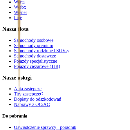
Warta
Wefox
Wiener
Inne
Nasza flota
Samochody osobowe
Samochody premium
Samochody rodzinne i SUV-y
Samochody dostawcze
Pojazdy specjalistyczne
Pojazdy ciężarowe (TIR)
Nasze usługi
Auta zastępcze
Tiry zastępcze
Dopłaty do odszkodowań
Naprawy z OC/AC
Do pobrania
Oswiadczenie sprawcy - poradnik