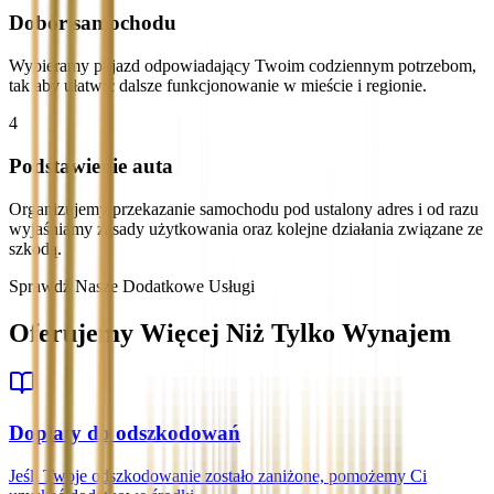
Dobór samochodu
Wybieramy pojazd odpowiadający Twoim codziennym potrzebom,
tak aby ułatwić dalsze funkcjonowanie w mieście i regionie.
4
Podstawienie auta
Organizujemy przekazanie samochodu pod ustalony adres i od razu
wyjaśniamy zasady użytkowania oraz kolejne działania związane ze
szkodą.
Sprawdź Nasze Dodatkowe Usługi
Oferujemy Więcej Niż Tylko Wynajem
Dopłaty do odszkodowań
Jeśli Twoje odszkodowanie zostało zaniżone, pomożemy Ci