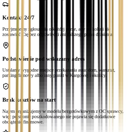
Kontakt 24/7
Przyjmujemy zgłoszenia o każdej porze, aby po kolizji nie
zostawiać Cię bez odpowiedzi ani dalszego planu działania.
Podstawienie pod wskazany adres
Ustalamy wygodne miejsce przekazania auta: dom, warsztat,
parking firmowy albo inny punkt w Kargowej i okolicy.
Brak kosztów na start
Najem organizujemy w modelu bezgotówkowym z OC sprawcy,
więc po stronie poszkodowanego nie pojawia się dodatkowe
obciążenie finansowe.