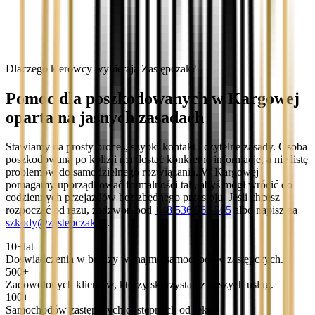
Dlaczego kierowcy wybierają Zastępczak?
Pomoc dla poszkodowanych w Kargowej
oparta na jasnych zasadach
Stawiamy na prosty proces, szybki kontakt i czytelne zasady. Osoba
poszkodowana po kolizji ma dostać konkretne informacje, a nie listę
problemów do samodzielnego rozwiązania. W Kargowej
pomagamy uporządkować formalności tak, abyś mógł wrócić do
codziennych przejazdów bez zbędnego przestoju. Jeśli chcesz
rozpocząć od razu, zadzwoń pod
+48 536 565 565
albo napisz na
szkody@zastepczak.pl
.
10+
lat
Doświadczenia w branży wynajmu samochodów zastępczych.
500+
Zadowolonych klientów, którzy skorzystali z naszych usług.
100+
Samochodów zastępczych dostępnych od ręki.