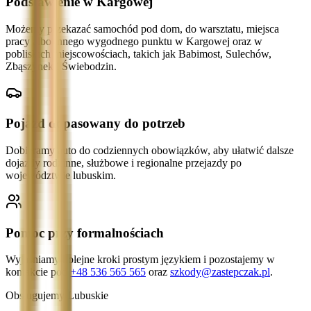
Podstawienie w Kargowej
Możemy przekazać samochód pod dom, do warsztatu, miejsca
pracy albo innego wygodnego punktu w Kargowej oraz w
pobliskich miejscowościach, takich jak Babimost, Sulechów,
Zbąszynek i Świebodzin.
Pojazd dopasowany do potrzeb
Dobieramy auto do codziennych obowiązków, aby ułatwić dalsze
dojazdy rodzinne, służbowe i regionalne przejazdy po
województwie lubuskim.
Pomoc przy formalnościach
Wyjaśniamy kolejne kroki prostym językiem i pozostajemy w
kontakcie pod
+48 536 565 565
oraz
szkody@zastepczak.pl
.
Obsługujemy Lubuskie