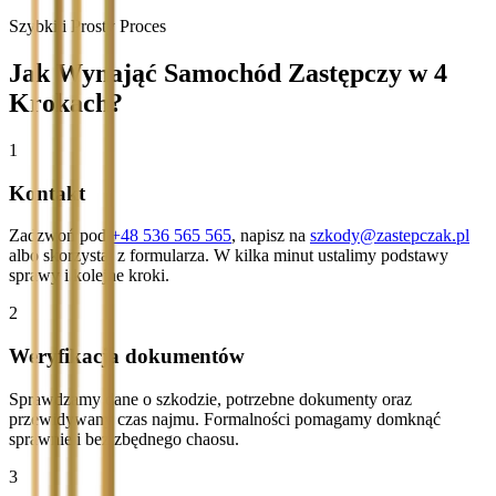
Szybki i Prosty Proces
Jak Wynająć Samochód Zastępczy w 4
Krokach?
1
Kontakt
Zadzwoń pod
+48 536 565 565
, napisz na
szkody@zastepczak.pl
albo skorzystaj z formularza. W kilka minut ustalimy podstawy
sprawy i kolejne kroki.
2
Weryfikacja dokumentów
Sprawdzamy dane o szkodzie, potrzebne dokumenty oraz
przewidywany czas najmu. Formalności pomagamy domknąć
sprawnie i bez zbędnego chaosu.
3