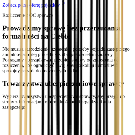
Zobacz pełną ofertę pojazdów
Rozliczenie z OC sprawcy
Prowadzimy sprawę bez przerzucania
formalności na Ciebie
Nie musisz samodzielnie uzasadniać potrzeby pojazdu zastępczego
ani pilnować całej procedury z ubezpieczycielem sprawcy.
Pomagamy uporządkować przebieg sprawy od zgłoszenia do
rozliczenia, aby ograniczyć Twój stres po kolizji i umożliwić
spokojny powrót do codziennych zadań.
Towarzystwa ubezpieczeniowe sprawcy
Wybierz towarzystwo ubezpieczeniowe sprawcy, aby przejść do
strony z informacjami o formalnościach i organizacji auta
zastępczego.