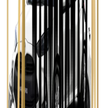
Zobacz
Opel Insignia
Zobacz
Seat Leon
Zobacz
Skoda Fabia
Zobacz
Skoda Kamiq
Zobacz
Skoda Octavia
Zobacz