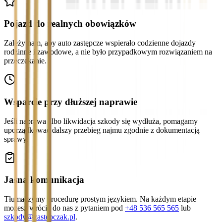
Pojazd do realnych obowiązków
Zależy nam, aby auto zastępcze wspierało codzienne dojazdy
rodzinne i zawodowe, a nie było przypadkowym rozwiązaniem na
przeczekanie.
Wsparcie przy dłuższej naprawie
Jeśli naprawa albo likwidacja szkody się wydłuża, pomagamy
uporządkować dalszy przebieg najmu zgodnie z dokumentacją
sprawy.
Jasna komunikacja
Tłumaczymy procedurę prostym językiem. Na każdym etapie
możesz wrócić do nas z pytaniem pod
+48 536 565 565
lub
szkody@zastepczak.pl
.