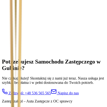
Temat
Treść wiadomości (opcjonalnie)
Wyrażam zgodę na przetwarzanie moich danych osobowych w
celu obsługi zapytania. Zobacz
Politykę Prywatności
.
Potrzebujesz Samochodu Zastępczego
w
Gubinie
?
Nie czekaj dłużej! Skontaktuj się z nami już teraz. Nasza usługa jest
szybka, bezpłatna i w pełni dostosowana do Twoich potrzeb.
Zadzwoń:
+48 536 565 565
Napisz do nas
Zastepczak.pl – Auta Zastępcze z OC sprawcy