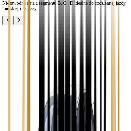
Niezawodne auta z segmentu B, C i D idealne do codziennej jazdy
miejskiej i na trasy.
Audi A3
Zobacz
Audi A4
Zobacz
Ford Focus
Zobacz
Ford Mondeo
Zobacz
Hyundai i30