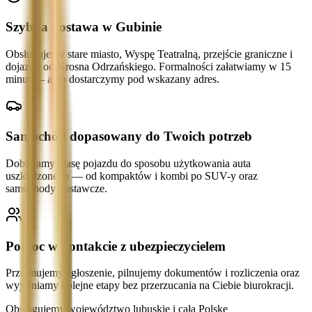
Szybka dostawa w Gubinie
Obsługujemy stare miasto, Wyspę Teatralną, przejście graniczne i
dojazdy od Krosna Odrzańskiego. Formalności załatwiamy w 15
minut — auto dostarczymy pod wskazany adres.
Samochód dopasowany do Twoich potrzeb
Dobieramy klasę pojazdu do sposobu użytkowania auta
uszkodzonego — od kompaktów i kombi po SUV-y oraz
samochody dostawcze.
Pomoc w kontakcie z ubezpieczycielem
Przejmujemy zgłoszenie, pilnujemy dokumentów i rozliczenia oraz
wyjaśniamy kolejne etapy bez przerzucania na Ciebie biurokracji.
Obsługujemy województwo lubuskie i całą Polskę