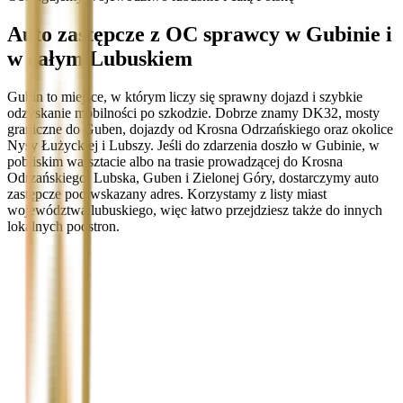
Auto zastępcze z OC sprawcy w Gubinie i
w całym Lubuskiem
Gubin to miejsce, w którym liczy się sprawny dojazd i szybkie
odzyskanie mobilności po szkodzie. Dobrze znamy DK32, mosty
graniczne do Guben, dojazdy od Krosna Odrzańskiego oraz okolice
Nysy Łużyckiej i Lubszy. Jeśli do zdarzenia doszło w Gubinie, w
pobliskim warsztacie albo na trasie prowadzącej do Krosna
Odrzańskiego, Lubska, Guben i Zielonej Góry, dostarczymy auto
zastępcze pod wskazany adres. Korzystamy z listy miast
województwa lubuskiego, więc łatwo przejdziesz także do innych
lokalnych podstron.