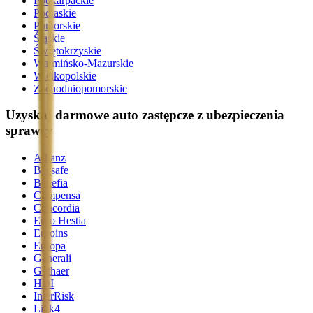
Podkarpackie
Podlaskie
Pomorskie
Śląskie
Świętokrzyskie
Warmińsko-Mazurskie
Wielkopolskie
Zachodniopomorskie
Uzyskaj darmowe auto zastępcze z ubezpieczenia
sprawcy
Allianz
Beesafe
Benefia
Compensa
Concordia
Ergo Hestia
Euroins
Europa
Generali
Gothaer
HDI
InterRisk
Link4