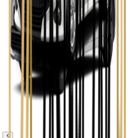
Zobacz
Toyota Avensis
Zobacz
Toyota Camry
Zobacz
Toyota Corolla
Zobacz
Toyota Prius
Zobacz
Toyota Yaris
Zobacz