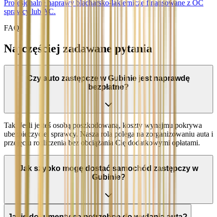
Profesjonalne naprawy blacharsko-lakiernicze finansowane z OC
sprawcy lub AC.
FAQ
Najczęściej zadawane pytania
Czy auto zastępcze w Gubinie jest naprawdę
bezpłatne?
Tak. Jeśli jesteś osobą poszkodowaną, koszty wynajmu pokrywa
ubezpieczyciel sprawcy. Nasza rola polega na zorganizowaniu auta i
przejęciu rozliczenia bez obciążania Cię dodatkowymi opłatami.
Jak szybko mogę dostać samochód zastępczy w
Gubinie?
Jakie dokumenty są potrzebne do wydania auta?