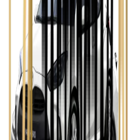
Zobacz
Opel Astra
Zobacz
Opel Insignia
Zobacz
Seat Leon
Zobacz
Skoda Fabia
Zobacz
Skoda Kamiq
Zobacz
Skoda Octavia