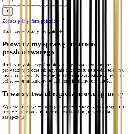
Zobacz pełną ofertę pojazdów
Rozliczenie szkody bez gotówki
Prowadzimy sprawę po stronie
poszkodowanego
Rozliczamy się bezpośrednio z ubezpieczycielem sprawcy i
prowadzimy proces tak, abyś nie tracił czasu na zbędne telefony,
pisma i ustalenia. Nieważne, w którym towarzystwie sprawca ma
polisę — organizujemy pojazd i przejmujemy formalności.
Towarzystwa ubezpieczeniowe sprawcy
Wybierz towarzystwo ubezpieczeniowe sprawcy, aby przejść do
strony z informacjami o formalnościach i organizacji auta
zastępczego.