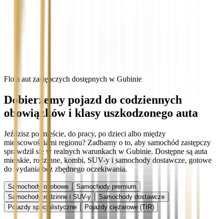
Flota aut zastępczych dostępnych w Gubinie
Dobierzemy pojazd do codziennych
obowiązków i klasy uszkodzonego auta
Jeździsz po mieście, do pracy, po dzieci albo między
miejscowościami regionu? Zadbamy o to, aby samochód zastępczy
sprawdził się w realnych warunkach w Gubinie. Dostępne są auta
miejskie, rodzinne, kombi, SUV-y i samochody dostawcze, gotowe
do wydania bez zbędnego oczekiwania.
Samochody osobowe
Samochody premium
Samochody rodzinne i SUV-y
Samochody dostawcze
Pojazdy specjalistyczne
Pojazdy ciężarowe (TIR)