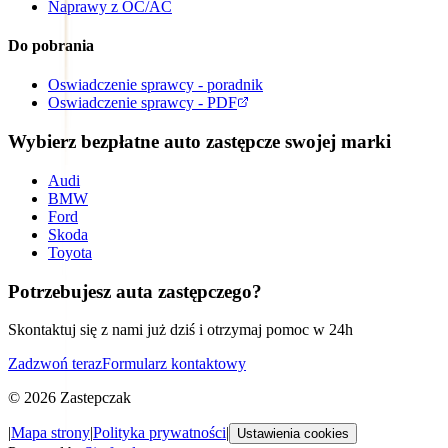
Naprawy z OC/AC
Do pobrania
Oswiadczenie sprawcy - poradnik
Oswiadczenie sprawcy - PDF
Wybierz bezpłatne auto zastępcze swojej marki
Audi
BMW
Ford
Skoda
Toyota
Potrzebujesz auta zastępczego?
Skontaktuj się z nami już dziś i otrzymaj pomoc w 24h
Zadzwoń teraz
Formularz kontaktowy
©
2026
Zastepczak
|
Mapa strony
|
Polityka prywatności
|
Ustawienia cookies