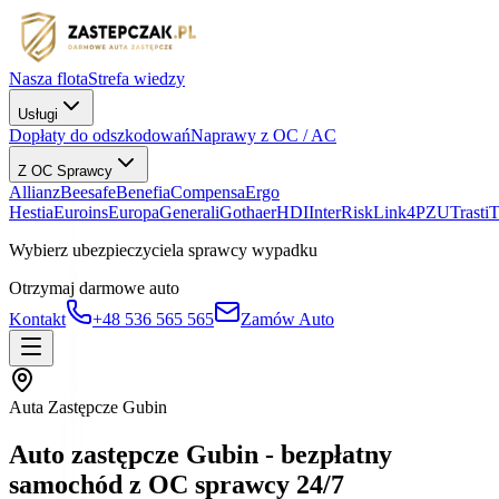
Nasza flota
Strefa wiedzy
Usługi
Dopłaty do odszkodowań
Naprawy z OC / AC
Z OC Sprawcy
Allianz
Beesafe
Benefia
Compensa
Ergo
Hestia
Euroins
Europa
Generali
Gothaer
HDI
InterRisk
Link4
PZU
Trasti
Wybierz ubezpieczyciela sprawcy wypadku
Otrzymaj darmowe auto
Kontakt
+48 536 565 565
Zamów Auto
Auta Zastępcze Gubin
Auto zastępcze Gubin - bezpłatny
samochód z OC sprawcy 24/7