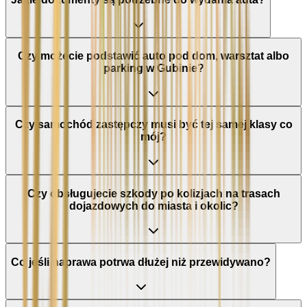
Czy możecie podstawić auto pod dom, warsztat albo
parking w Gubinie?
Czy samochód zastępczy musi być tej samej klasy co
mój?
Czy obsługujecie szkody po kolizjach na trasach
dojazdowych do miasta i okolic?
Co jeśli naprawa potrwa dłużej niż przewidywano?