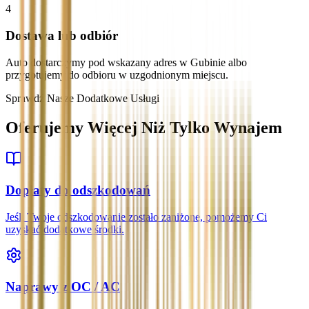
4
Dostawa lub odbiór
Auto dostarczymy pod wskazany adres w Gubinie albo
przygotujemy do odbioru w uzgodnionym miejscu.
Sprawdź Nasze Dodatkowe Usługi
Oferujemy Więcej Niż Tylko Wynajem
Dopłaty do odszkodowań
Jeśli Twoje odszkodowanie zostało zaniżone, pomożemy Ci
uzyskać dodatkowe środki.
Naprawy z OC / AC