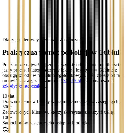
Dlaczego kierowcy wybierają Zastępczak
Praktyczna pomoc po kolizji w Gubinie
Po szkodzie najważniejsze jest szybkie odzyskanie mobilności i
jasny proces. Dlatego łączymy lokalną logistykę w Gubinie z
obsługą szkody w modelu bezgotówkowym. Jeśli chcesz od razu
omówić sprawę, zadzwoń pod
536 565 565
albo napisz na
szkody@zastepczak.pl
.
10+
lat
Doświadczenia w branży wynajmu samochodów zastępczych.
500+
Zadowolonych klientów, którzy skorzystali z naszych usług.
100+
Samochodów zastępczych dostępnych od ręki.