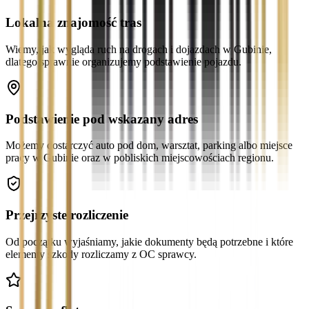
Lokalna znajomość tras
Wiemy, jak wygląda ruch na drogach i dojazdach w Gubinie,
dlatego sprawnie organizujemy podstawienie pojazdu.
Podstawienie pod wskazany adres
Możemy dostarczyć auto pod dom, warsztat, parking albo miejsce
pracy w Gubinie oraz w pobliskich miejscowościach regionu.
Przejrzyste rozliczenie
Od początku wyjaśniamy, jakie dokumenty będą potrzebne i które
elementy szkody rozliczamy z OC sprawcy.