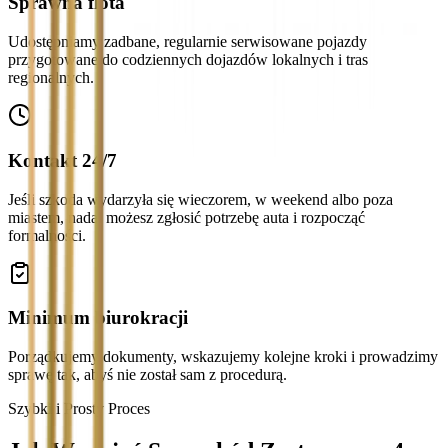
Sprawna flota
Udostępniamy zadbane, regularnie serwisowane pojazdy
przygotowane do codziennych dojazdów lokalnych i tras
regionalnych.
Kontakt 24/7
Jeśli szkoda wydarzyła się wieczorem, w weekend albo poza
miastem, nadal możesz zgłosić potrzebę auta i rozpocząć
formalności.
Minimum biurokracji
Porządkujemy dokumenty, wskazujemy kolejne kroki i prowadzimy
sprawę tak, abyś nie został sam z procedurą.
Szybki i Prosty Proces