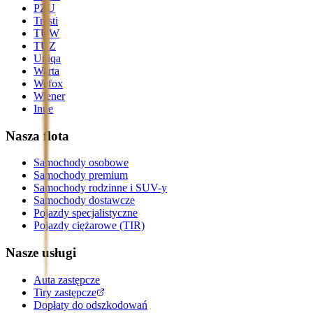
PZU
Trasti
TUW
TUZ
Uniqa
Warta
Wefox
Wiener
Inne
Nasza flota
Samochody osobowe
Samochody premium
Samochody rodzinne i SUV-y
Samochody dostawcze
Pojazdy specjalistyczne
Pojazdy ciężarowe (TIR)
Nasze usługi
Auta zastępcze
Tiry zastępcze
Dopłaty do odszkodowań