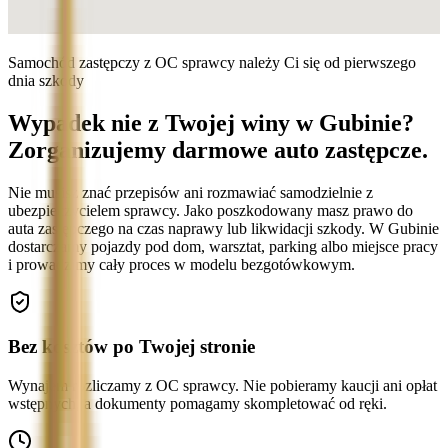
Samochód zastępczy z OC sprawcy należy Ci się od pierwszego
dnia szkody
Wypadek nie z Twojej winy w Gubinie?
Zorganizujemy darmowe auto zastępcze.
Nie musisz znać przepisów ani rozmawiać samodzielnie z
ubezpieczycielem sprawcy. Jako poszkodowany masz prawo do
auta zastępczego na czas naprawy lub likwidacji szkody. W Gubinie
dostarczamy pojazdy pod dom, warsztat, parking albo miejsce pracy
i prowadzimy cały proces w modelu bezgotówkowym.
Bez kosztów po Twojej stronie
Wynajem rozliczamy z OC sprawcy. Nie pobieramy kaucji ani opłat
wstępnych, a dokumenty pomagamy skompletować od ręki.