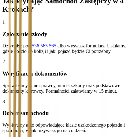
Jak Wynająć Samochód Zastępczy w 4
Krokach?
1
Zgłoszenie szkody
Dzwonisz pod
536 565 565
albo wysyłasz formularz. Ustalamy,
gdzie doszło do kolizji i jaki pojazd będzie Ci potrzebny.
2
Weryfikacja dokumentów
Sprawdzamy dane sprawcy, numer szkody oraz podstawowe
dokumenty kierowcy. Formalności załatwiamy w 15 minut.
3
Dobór samochodu
Wybieramy auto odpowiadające klasie uszkodzonego pojazdu i
sposobowi, w jaki używasz go na co dzień.