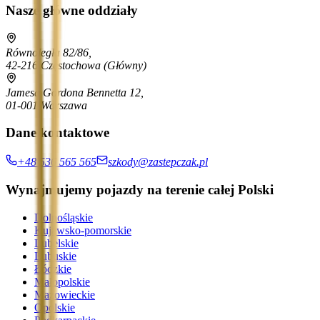
Nasze główne oddziały
Równoległa 82/86,
42-216 Częstochowa
(Główny)
Jamesa Gordona Bennetta 12,
01-001 Warszawa
Dane kontaktowe
+48 536 565 565
szkody@zastepczak.pl
Wynajmujemy pojazdy na terenie całej Polski
Dolnośląskie
Kujawsko-pomorskie
Lubelskie
Lubuskie
Łódzkie
Małopolskie
Mazowieckie
Opolskie