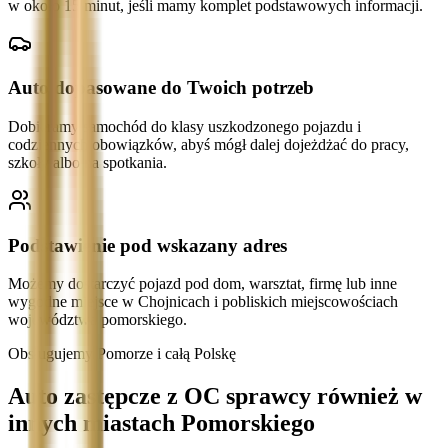
w około 15 minut, jeśli mamy komplet podstawowych informacji.
Auto dopasowane do Twoich potrzeb
Dobieramy samochód do klasy uszkodzonego pojazdu i
codziennych obowiązków, abyś mógł dalej dojeżdżać do pracy,
szkoły albo na spotkania.
Podstawienie pod wskazany adres
Możemy dostarczyć pojazd pod dom, warsztat, firmę lub inne
wygodne miejsce w Chojnicach i pobliskich miejscowościach
województwa pomorskiego.
Obsługujemy Pomorze i całą Polskę
Auto zastępcze z OC sprawcy również w
innych miastach Pomorskiego