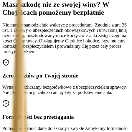
Masz szkodę nie ze swojej winy? W
Chojnicach pomożemy bezpłatnie
Nie musisz samodzielnie walczyć z procedurami. Zgodnie z art. 36
ust. 1 Ustawy o ubezpieczeniach obowiązkowych i utrwaloną linią
orzeczniczą, poszkodowany może korzystać z auta zastępczego na
koszt OC sprawcy. Obsługujemy Chojnice i okolicę, przejmujemy
kontakt z ubezpieczycielem i prowadzimy Cię przez cały proces
prostym językiem.
Zero kosztów po Twojej stronie
Wynajem rozliczamy bezgotówkowo z ubezpieczycielem sprawcy.
Nie płacisz kaucji, zaliczki ani opłaty za podstawienie auta.
Formalności bez przeciągania
Pomagamy zebrać dane do szkody i zwykle zamykamy formalności