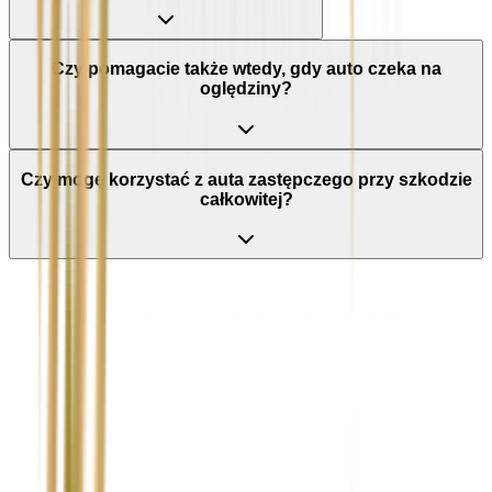
Czy pomagacie także wtedy, gdy auto czeka na
oględziny?
Czy mogę korzystać z auta zastępczego przy szkodzie
całkowitej?
Nie wypełniaj tego pola
Imię i nazwisko / Firma
*
Numer telefonu
*
Marka i model uszkodzonego pojazdu
Ubezpieczyciel sprawcy