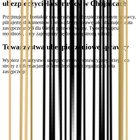
ubezpieczyciela sprawcy w Chojnicach
Przejmujemy kontakt z towarzystwem ubezpieczeniowym sprawcy,
pilnujemy dokumentów i prowadzimy sprawę tak, aby najem auta
zastępczego był dla Ciebie przewidywalny. Ty odzyskujesz
mobilność, a my zajmujemy się formalną stroną szkody.
Towarzystwa ubezpieczeniowe sprawcy
Wybierz towarzystwo ubezpieczeniowe sprawcy, aby przejść do
strony z informacjami o formalnościach i organizacji auta
zastępczego.