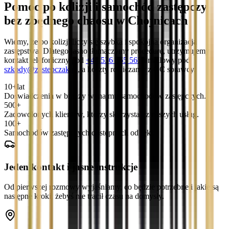
Pomoc po kolizji i samochód zastępczy
bez zbędnego chaosu w Chojnicach
Wiemy, że po kolizji liczy się szybka i spokojna organizacja
zastępstwa. Dlatego jasno tłumaczymy procedurę, utrzymujemy
kontakt telefoniczny pod
+48 536 565 565
i mailowy pod
szkody@zastepczak.pl
, a koszty rozliczamy z OC sprawcy.
10+
lat
Doświadczenia w branży wynajmu samochodów zastępczych.
500+
Zadowolonych klientów, którzy skorzystali z naszych usług.
100+
Samochodów zastępczych dostępnych od ręki.
Jeden kontakt i jasne instrukcje
Od pierwszej rozmowy wyjaśniamy, co będzie potrzebne i jakie są
następne kroki, żebyś nie tracił czasu na domysły.