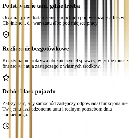
Podstawienie tam, gdzie trzeba
Organizujemy dostarczenie samochodu pod wskazany adres w
Chojnicach, do warsztatu albo pod miejsce pracy.
Rozliczenie bezgotówkowe
Koszty najmu pokrywa ubezpieczyciel sprawcy, więc nie musisz
finansować auta zastępczego z własnych środków.
Dobór klasy pojazdu
Zależy nam, aby samochód zastępczy odpowiadał funkcjonalnie
Twojemu uszkodzonemu autu i realnym potrzebom dnia
codziennego.