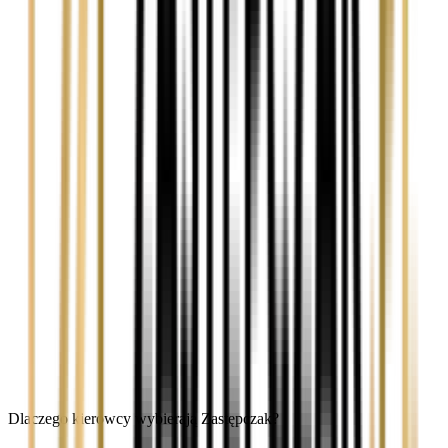
Dlaczego kierowcy wybierają Zastępczak?