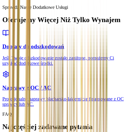
Sprawdź Nasze Dodatkowe Usługi
Oferujemy Więcej Niż Tylko Wynajem
Dopłaty do odszkodowań
Jeśli Twoje odszkodowanie zostało zaniżone, pomożemy Ci
uzyskać dodatkowe środki.
Naprawy z OC / AC
Profesjonalne naprawy blacharsko-lakiernicze finansowane z OC
sprawcy lub AC.
FAQ
Najczęściej zadawane pytania