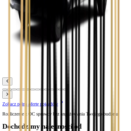
Zobacz
Toyota Corolla
Zobacz
Toyota Prius
Zobacz
Toyota Yaris
Zobacz
Zobacz pełną ofertę pojazdów
Rozliczenie z OC sprawcy bez angażowania Twojego budżetu
Dochodzimy należności od