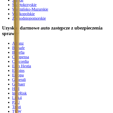
Śląskie
Świętokrzyskie
Warmińsko-Mazurskie
Wielkopolskie
Zachodniopomorskie
Uzyskaj darmowe auto zastępcze z ubezpieczenia
sprawcy
Allianz
Beesafe
Benefia
Compensa
Concordia
Ergo Hestia
Euroins
Europa
Generali
Gothaer
HDI
InterRisk
Link4
PZU
Trasti
TUW