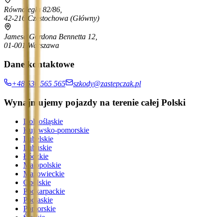
Równoległa 82/86,
42-216 Częstochowa
(Główny)
Jamesa Gordona Bennetta 12,
01-001 Warszawa
Dane kontaktowe
+48 536 565 565
szkody@zastepczak.pl
Wynajmujemy pojazdy na terenie całej Polski
Dolnośląskie
Kujawsko-pomorskie
Lubelskie
Lubuskie
Łódzkie
Małopolskie
Mazowieckie
Opolskie
Podkarpackie
Podlaskie
Pomorskie