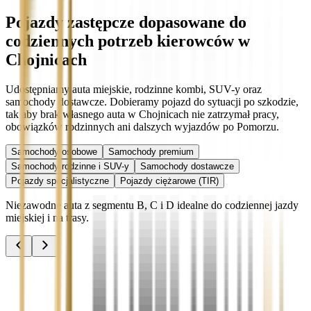
Pojazdy zastępcze dopasowane do
codziennych potrzeb kierowców w
Chojnicach
Udostępniamy auta miejskie, rodzinne kombi, SUV-y oraz
samochody dostawcze. Dobieramy pojazd do sytuacji po szkodzie,
tak aby brak własnego auta w Chojnicach nie zatrzymał pracy,
obowiązków rodzinnych ani dalszych wyjazdów po Pomorzu.
Samochody osobowe
Samochody premium
Samochody rodzinne i SUV-y
Samochody dostawcze
Pojazdy specjalistyczne
Pojazdy ciężarowe (TIR)
Niezawodne auta z segmentu B, C i D idealne do codziennej jazdy
miejskiej i na trasy.
Audi A3
Zobacz