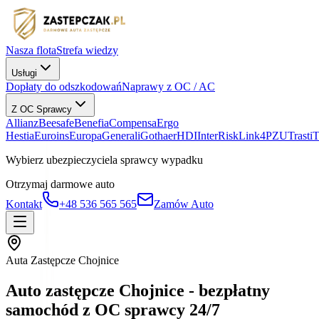
Nasza flota
Strefa wiedzy
Usługi
Dopłaty do odszkodowań
Naprawy z OC / AC
Z OC Sprawcy
Allianz
Beesafe
Benefia
Compensa
Ergo
Hestia
Euroins
Europa
Generali
Gothaer
HDI
InterRisk
Link4
PZU
Trasti
Wybierz ubezpieczyciela sprawcy wypadku
Otrzymaj darmowe auto
Kontakt
+48 536 565 565
Zamów Auto
Auta Zastępcze Chojnice
Auto zastępcze Chojnice - bezpłatny
samochód z OC sprawcy 24/7