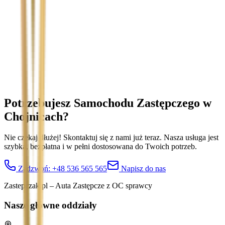
Temat
Treść wiadomości (opcjonalnie)
Wyrażam zgodę na przetwarzanie moich danych osobowych w
celu obsługi zapytania. Zobacz
Politykę Prywatności
.
Potrzebujesz Samochodu Zastępczego
w
Chojnicach
?
Nie czekaj dłużej! Skontaktuj się z nami już teraz. Nasza usługa jest
szybka, bezpłatna i w pełni dostosowana do Twoich potrzeb.
Zadzwoń:
+48 536 565 565
Napisz do nas
Zastepczak.pl – Auta Zastępcze z OC sprawcy
Nasze główne oddziały