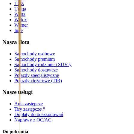
TUZ
Uniqa
Warta
Wefox
Wiener
Inne
Nasza flota
Samochody osobowe
Samochody premium
Samochody rodzinne i SUV-y
Samochody dostawcze
Pojazdy specjalistyczne
Pojazdy ciężarowe (TIR)
Nasze usługi
Auta zastępcze
Tiry zastępcze
Dopłaty do odszkodowań
Naprawy z OC/AC
Do pobrania