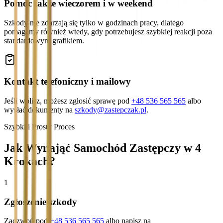
Pomoc także wieczorem i w weekend
Szkody nie zdarzają się tylko w godzinach pracy, dlatego
pomagamy również wtedy, gdy potrzebujesz szybkiej reakcji poza
standardowym grafikiem.
Kontakt telefoniczny i mailowy
Jeśli wolisz, możesz zgłosić sprawę pod
+48 536 565 565
albo
wysłać dokumenty na
szkody@zastepczak.pl
.
Szybki i Prosty Proces
Jak Wynająć Samochód Zastępczy w 4
Krokach?
1
Zgłoszenie szkody
Zadzwoń pod
+48 536 565 565
albo napisz na