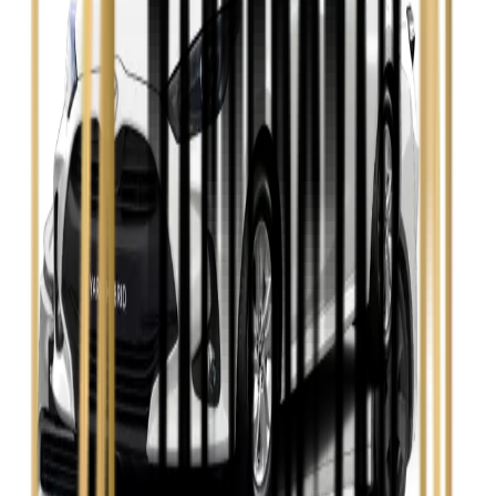
Zobacz
Seat Leon
Zobacz
Skoda Fabia
Zobacz
Skoda Kamiq
Zobacz
Skoda Octavia
Zobacz
Toyota Avensis
Zobacz
Toyota Camry