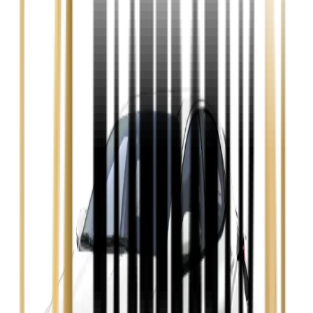
Audi A4
Zobacz
Ford Focus
Zobacz
Ford Mondeo
Zobacz
Hyundai i30
Zobacz
Opel Astra
Zobacz
Opel Insignia