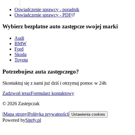
Oswiadczenie sprawcy - poradnik
Oswiadczenie sprawcy - PDF
Wybierz bezpłatne auto zastępcze swojej marki
Audi
BMW
Ford
Skoda
Toyota
Potrzebujesz auta zastępczego?
Skontaktuj się z nami już dziś i otrzymaj pomoc w 24h
Zadzwoń teraz
Formularz kontaktowy
©
2026
Zastepczak
|
Mapa strony
|
Polityka prywatności
|
Ustawienia cookies
Powered by
Sitefy.pl