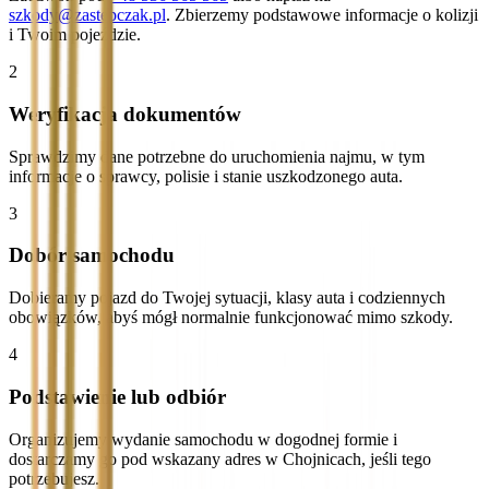
szkody@zastepczak.pl
. Zbierzemy podstawowe informacje o kolizji
i Twoim pojeździe.
2
Weryfikacja dokumentów
Sprawdzimy dane potrzebne do uruchomienia najmu, w tym
informacje o sprawcy, polisie i stanie uszkodzonego auta.
3
Dobór samochodu
Dobieramy pojazd do Twojej sytuacji, klasy auta i codziennych
obowiązków, abyś mógł normalnie funkcjonować mimo szkody.
4
Podstawienie lub odbiór
Organizujemy wydanie samochodu w dogodnej formie i
dostarczamy go pod wskazany adres w Chojnicach, jeśli tego
potrzebujesz.