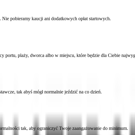
Nie pobieramy kaucji ani dodatkowych opłat startowych.
portu, plaży, dworca albo w miejscu, które będzie dla Ciebie najwyg
stawcze, tak abyś mógł normalnie jeździć na co dzień.
rmalności tak, aby ograniczyć Twoje zaangażowanie do minimum.