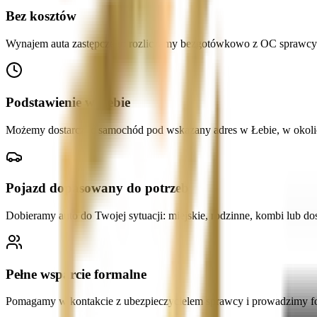
Bez kosztów
Wynajem auta zastępczego rozliczamy bezgotówkowo z OC sprawcy. 
Podstawienie w Łebie
Możemy dostarczyć samochód pod wskazany adres w Łebie, w okolicy 
Pojazd dopasowany do potrzeb
Dobieramy auto do Twojej sytuacji: miejskie, rodzinne, kombi lub do
Pełne wsparcie formalne
Pomagamy w kontakcie z ubezpieczycielem sprawcy i prowadzimy fo