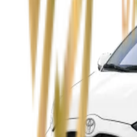
Zobacz
Ford Mondeo
Zobacz
Hyundai i30
Zobacz
Opel Astra
Zobacz
Opel Insignia
Zobacz
Seat Leon
Zobacz
Skoda Fabia