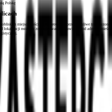
łą Polskę
olicach
pobliskich miejscowości często prowadzą przez ruchliwe trasy sezon
e od lokalizacji możemy zorganizować podstawienie pod adres w mieści
gistycznej.