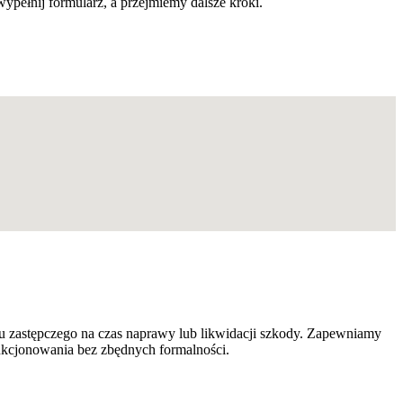
pełnij formularz, a przejmiemy dalsze kroki.
u zastępczego na czas naprawy lub likwidacji szkody. Zapewniamy
nkcjonowania bez zbędnych formalności.