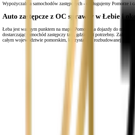
Wypożyczalnia samochodów zastępczych - obsługujemy Pomorze i ca
Auto zastępcze z OC sprawcy w Łebie i ok
Łeba jest ważnym punktem na mapie Pomorza, a dojazdy do miasta i 
dostarczając samochód zastępczy tam, gdzie jest potrzebny. Zależni
całym województwie pomorskim, korzystając z rozbudowanej sieci lo