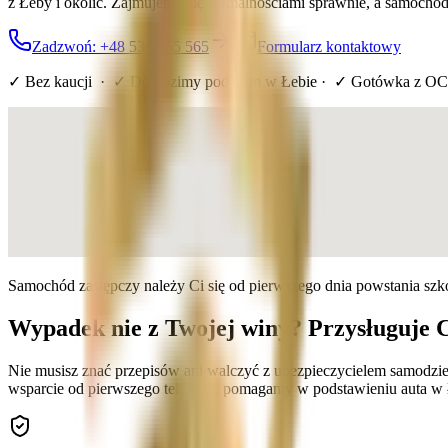
z Łeby i okolic. Zajmujemy się formalnościami sprawnie, a samochó
Zadzwoń: +48 536 565 565
Formularz kontaktowy
✓ Bez kaucji · ✓ Dowozimy pod dom
w Łebie
· ✓ Gotówka z OC
Samochód zastępczy należy Ci się od pierwszego dnia powstania sz
Wypadek nie z Twojej winy? Przysługuje 
Nie musisz znać przepisów ani walczyć z ubezpieczycielem samodzie
wsparcie od pierwszego telefonu, pomagamy w podstawieniu auta w 