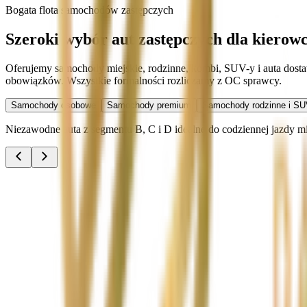
Bogata flota samochodów zastępczych
Szeroki wybór aut zastępczych dla kierow
Oferujemy samochody miejskie, rodzinne, kombi, SUV-y i auta dost
obowiązków. Wszystkie formalności rozliczamy z OC sprawcy.
Samochody osobowe
Samochody premium
Samochody rodzinne i SU
Niezawodne auta z segmentu B, C i D idealne do codziennej jazdy miej
Audi A3
Zobacz
Audi A4
Zobacz
Ford Focus