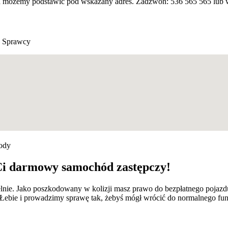
d możemy podstawić pod wskazany adres. Zadzwoń: 536 565 565 lub wy
 Sprawcy
kody
Ci darmowy samochód zastępczy!
lnie. Jako poszkodowany w kolizji masz prawo do bezpłatnego pojazd
Łebie i prowadzimy sprawę tak, żebyś mógł wrócić do normalnego fu