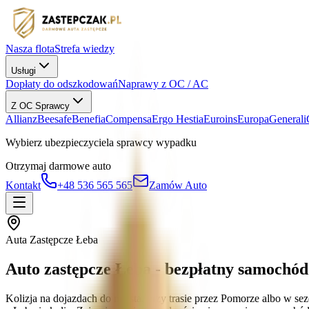
Nasza flota
Strefa wiedzy
Usługi
Dopłaty do odszkodowań
Naprawy z OC / AC
Z OC Sprawcy
Allianz
Beesafe
Benefia
Compensa
Ergo Hestia
Euroins
Europa
Generali
Wybierz ubezpieczyciela sprawcy wypadku
Otrzymaj darmowe auto
Kontakt
+48 536 565 565
Zamów Auto
Auta Zastępcze Łeba
Auto zastępcze Łeba - bezpłatny samochód
Kolizja na dojazdach do miasta, przy trasie przez Pomorze albo w s