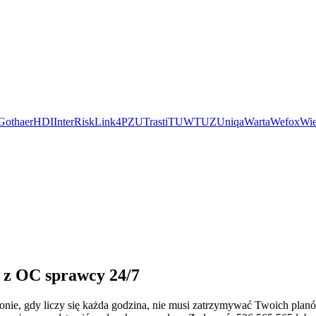
Gothaer
HDI
InterRisk
Link4
PZU
Trasti
TUW
TUZ
Uniqa
Warta
Wefox
Wie
 z OC sprawcy 24/7
ezonie, gdy liczy się każda godzina, nie musi zatrzymywać Twoich pl