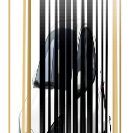
Zobacz
Ford Focus
Zobacz
Ford Mondeo
Zobacz
Hyundai i30
Zobacz
Opel Astra
Zobacz
Opel Insignia
Zobacz
Seat Leon