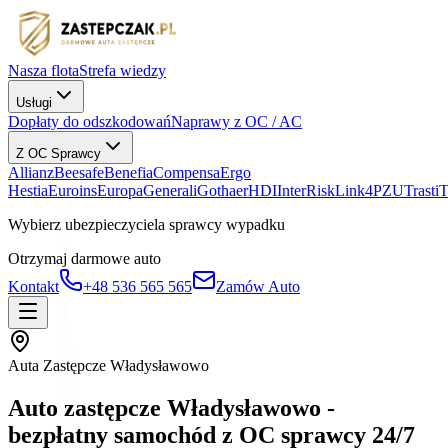
Nasza flota
Strefa wiedzy
Usługi
Dopłaty do odszkodowań
Naprawy z OC / AC
Z OC Sprawcy
Allianz
Beesafe
Benefia
Compensa
Ergo
Hestia
Euroins
Europa
Generali
Gothaer
HDI
InterRisk
Link4
PZU
Trasti
Wybierz ubezpieczyciela sprawcy wypadku
Otrzymaj darmowe auto
Kontakt
+48 536 565 565
Zamów Auto
Auta Zastępcze Władysławowo
Auto zastępcze Władysławowo -
bezpłatny samochód z OC sprawcy 24/7