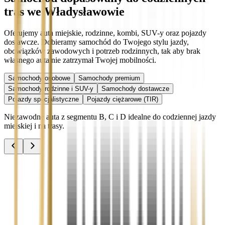
tras we Władysławowie
Oferujemy auta miejskie, rodzinne, kombi, SUV-y oraz pojazdy
dostawcze. Dobieramy samochód do Twojego stylu jazdy,
obowiązków zawodowych i potrzeb rodzinnych, tak aby brak
własnego auta nie zatrzymał Twojej mobilności.
Samochody osobowe
Samochody premium
Samochody rodzinne i SUV-y
Samochody dostawcze
Pojazdy specjalistyczne
Pojazdy ciężarowe (TIR)
Niezawodne auta z segmentu B, C i D idealne do codziennej jazdy
miejskiej i na trasy.
Audi A3
Zobacz
Audi A4