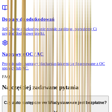
Dopłaty do odszkodowań
Jeśli Twoje odszkodowanie zostało zaniżone, pomożemy Ci
uzyskać dodatkowe środki.
Naprawy z OC / AC
Profesjonalne naprawy blacharsko-lakiernicze finansowane z OC
sprawcy lub AC.
FAQ
Najczęściej zadawane pytania
Czy auto zastępcze we Władysławowie jest bezpłatne?