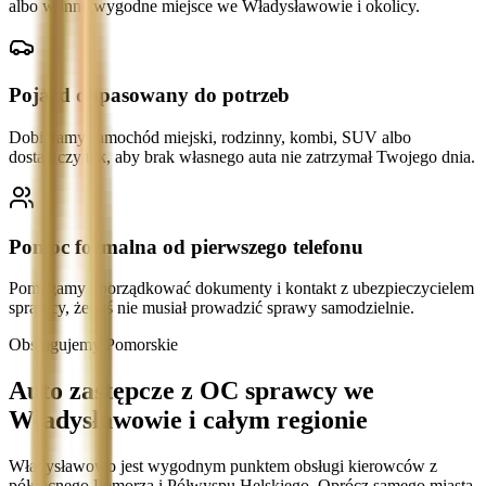
albo w inne wygodne miejsce we Władysławowie i okolicy.
Pojazd dopasowany do potrzeb
Dobieramy samochód miejski, rodzinny, kombi, SUV albo
dostawczy tak, aby brak własnego auta nie zatrzymał Twojego dnia.
Pomoc formalna od pierwszego telefonu
Pomagamy uporządkować dokumenty i kontakt z ubezpieczycielem
sprawcy, żebyś nie musiał prowadzić sprawy samodzielnie.
Obsługujemy Pomorskie
Auto zastępcze z OC sprawcy we
Władysławowie i całym regionie
Władysławowo jest wygodnym punktem obsługi kierowców z
północnego Pomorza i Półwyspu Helskiego. Oprócz samego miasta