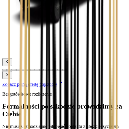
Zobacz
Toyota Prius
Zobacz
Toyota Yaris
Zobacz
Zobacz pełną ofertę pojazdów
Bezgotówkowe rozliczenie
Formalności po szkodzie prowadzimy za
Ciebie
Nie musisz samodzielnie pilnować kontaktu z ubezpieczycielem