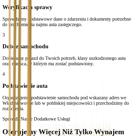
Weryfikacja sprawy
Sprawdzimy podstawowe dane o zdarzeniu i dokumenty potrzebne
do uruchomienia najmu auta zastępczego.
3
Dobór samochodu
Dobieramy pojazd do Twoich potrzeb, klasy uszkodzonego auta
oraz miejsca, w którym ma zostać podstawiony.
4
Podstawienie auta
Organizujemy podstawienie samochodu pod wskazany adres we
Władysławowie lub w pobliskiej miejscowości i przechodzimy do
rozliczenia.
Sprawdź Nasze Dodatkowe Usługi
Oferujemy Więcej Niż Tylko Wynajem