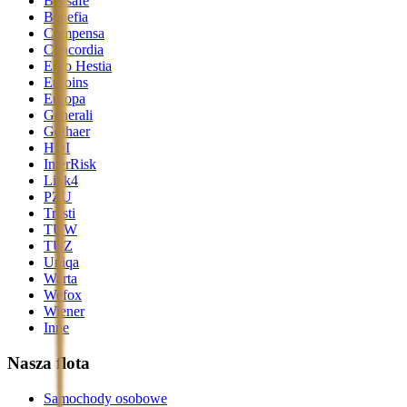
Beesafe
Benefia
Compensa
Concordia
Ergo Hestia
Euroins
Europa
Generali
Gothaer
HDI
InterRisk
Link4
PZU
Trasti
TUW
TUZ
Uniqa
Warta
Wefox
Wiener
Inne
Nasza flota
Samochody osobowe