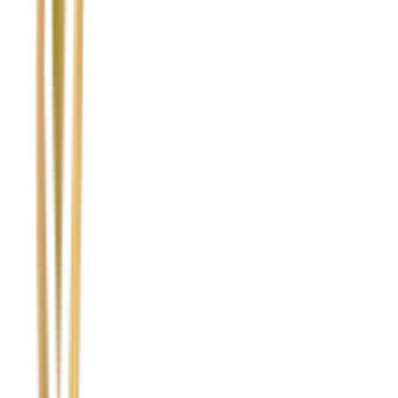
Temat
Treść wiadomości (opcjonalnie)
Wyrażam zgodę na przetwarzanie moich danych osobowych w
celu obsługi zapytania. Zobacz
Politykę Prywatności
.