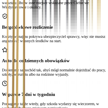
warsztatu albo w inne miejsce wskazane przez Ciebie we
Władysławowie i okolicy.
Bezgotówkowe rozliczenie
Koszty wynajmu pokrywa ubezpieczyciel sprawcy, więc nie musisz
angażować własnych środków na start.
Auto do codziennych obowiązków
Dobieramy samochód tak, abyś mógł normalnie dojeżdżać do pracy,
szkoły, warsztatu albo na rodzinne wyjazdy.
Wsparcie 7 dni w tygodniu
Pomagamy także wtedy, gdy szkoda wydarzy się wieczorem, w