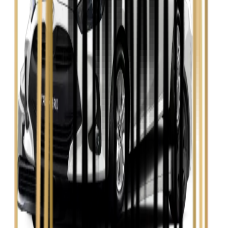
Zobacz
Skoda Fabia
Zobacz
Skoda Kamiq
Zobacz
Skoda Octavia
Zobacz
Toyota Avensis
Zobacz
Toyota Camry
Zobacz
Toyota Corolla