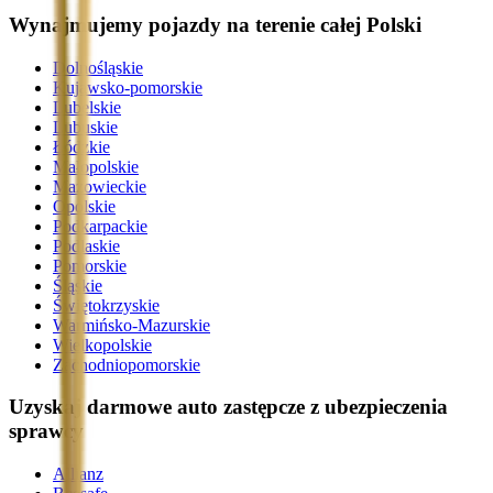
Wynajmujemy pojazdy na terenie całej Polski
Dolnośląskie
Kujawsko-pomorskie
Lubelskie
Lubuskie
Łódzkie
Małopolskie
Mazowieckie
Opolskie
Podkarpackie
Podlaskie
Pomorskie
Śląskie
Świętokrzyskie
Warmińsko-Mazurskie
Wielkopolskie
Zachodniopomorskie
Uzyskaj darmowe auto zastępcze z ubezpieczenia
sprawcy
Allianz