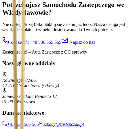
Potrzebujesz Samochodu Zastępczego
we
Władysławowie
?
Nie czekaj dłużej! Skontaktuj się z nami już teraz. Nasza usługa jest
szybka, bezpłatna i w pełni dostosowana do Twoich potrzeb.
Zadzwoń:
+48 536 565 565
Napisz do nas
Zastepczak.pl – Auta Zastępcze z OC sprawcy
Nasze główne oddziały
Równoległa 82/86,
42-216 Częstochowa
(Główny)
Jamesa Gordona Bennetta 12,
01-001 Warszawa
Dane kontaktowe
+48 536 565 565
szkody@zastepczak.pl