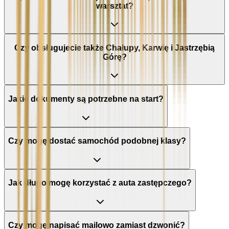
warsztat?
Czy obsługujecie także Chałupy, Karwię i Jastrzębią
Górę?
Jakie dokumenty są potrzebne na start?
Czy mogę dostać samochód podobnej klasy?
Jak długo mogę korzystać z auta zastępczego?
Czy mogę napisać mailowo zamiast dzwonić?