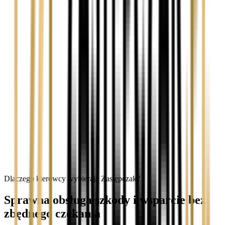
Dlaczego kierowcy wybierają Zastępczak?
Sprawna obsługa szkody i wsparcie bez
zbędnego czekania