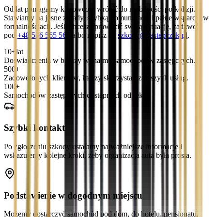
Od lat pomagamy kierowcom wrócić do mobilności po kolizji.
Stawiamy na jasne zasady, szybką komunikację i pełne wsparcie w
formalnościach. Jeśli chcesz sprawdzić swoją sytuację, zadzwoń
pod
+48 536 565 565
albo napisz na
szkody@zastepczak.pl
.
10+
lat
Doświadczenia w branży wynajmu samochodów zastępczych.
500+
Zadowolonych klientów, którzy skorzystali z naszych usług.
100+
Samochodów zastępczych dostępnych od ręki.
Szybki kontakt
Po zgłoszeniu szkody ustalamy najważniejsze informacje i
wskazujemy kolejne kroki, żeby organizacja auta była prosta.
Podstawienie w dogodnym miejscu
Możemy dostarczyć samochód pod dom, do hotelu, pensjonatu,