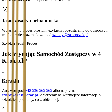
weekend albo poza miejscem zamieszkania.
Jasne zasady i pełna opieka
Wyjaśniamy proces prostym językiem i pozostajemy do dyspozycji
telefonicznie oraz mailowo pod
szkody@zastepczak.pl
.
Szybki i Prosty Proces
Jak Wynająć Samochód Zastępczy w 4
Krokach?
1
Kontakt
Zadzwoń pod
+48 536 565 565
albo napisz na
szkody@zastepczak.pl
. Zbierzemy najważniejsze informacje o
szkodzie i powiemy, co zrobić dalej.
2