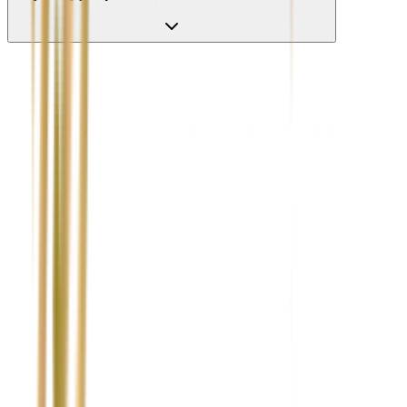
Nie wypełniaj tego pola
Imię i nazwisko / Firma
*
Numer telefonu
*
Marka i model uszkodzonego pojazdu
Ubezpieczyciel sprawcy