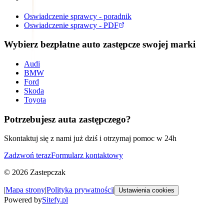
Oswiadczenie sprawcy - poradnik
Oswiadczenie sprawcy - PDF
Wybierz bezpłatne auto zastępcze swojej marki
Audi
BMW
Ford
Skoda
Toyota
Potrzebujesz auta zastępczego?
Skontaktuj się z nami już dziś i otrzymaj pomoc w 24h
Zadzwoń teraz
Formularz kontaktowy
©
2026
Zastepczak
|
Mapa strony
|
Polityka prywatności
|
Ustawienia cookies
Powered by
Sitefy.pl