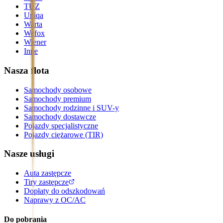
TUZ
Uniqa
Warta
Wefox
Wiener
Inne
Nasza flota
Samochody osobowe
Samochody premium
Samochody rodzinne i SUV-y
Samochody dostawcze
Pojazdy specjalistyczne
Pojazdy ciężarowe (TIR)
Nasze usługi
Auta zastępcze
Tiry zastępcze
Dopłaty do odszkodowań
Naprawy z OC/AC
Do pobrania