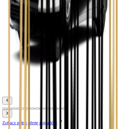
Zobacz
Toyota Camry
Zobacz
Toyota Corolla
Zobacz
Toyota Prius
Zobacz
Toyota Yaris
Zobacz
Zobacz pełną ofertę pojazdów