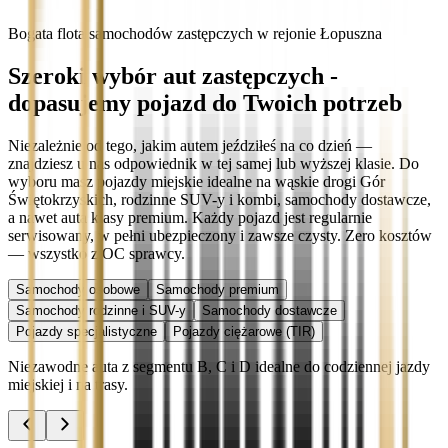
Bogata flota samochodów zastępczych w rejonie Łopuszna
Szeroki wybór aut zastępczych -
dopasujemy pojazd do Twoich potrzeb
Niezależnie od tego, jakim autem jeździłeś na co dzień —
znajdziesz u nas odpowiednik w tej samej lub wyższej klasie. Do
wyboru masz pojazdy miejskie idealne na wąskie drogi Gór
Świętokrzyskich, rodzinne SUV-y i kombi, samochody dostawcze,
a nawet auta klasy premium. Każdy pojazd jest regularnie
serwisowany, w pełni ubezpieczony i zawsze czysty. Zero kosztów
— wszystko z OC sprawcy.
Samochody osobowe
Samochody premium
Samochody rodzinne i SUV-y
Samochody dostawcze
Pojazdy specjalistyczne
Pojazdy ciężarowe (TIR)
Niezawodne auta z segmentu B, C i D idealne do codziennej jazdy
miejskiej i na trasy.