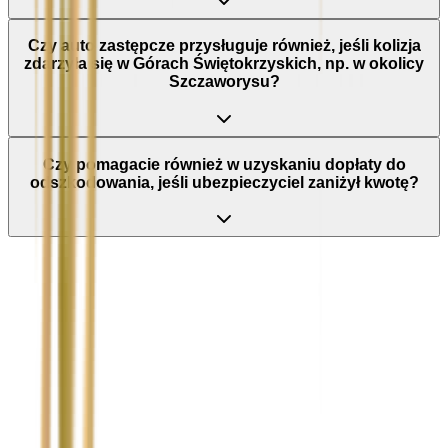
Czy auto zastępcze przysługuje również, jeśli kolizja
zdarzyła się w Górach Świętokrzyskich, np. w okolicy
Szczaworysu?
Czy pomagacie również w uzyskaniu dopłaty do
odszkodowania, jeśli ubezpieczyciel zaniżył kwotę?
Nie wypełniaj tego pola
Imię i nazwisko / Firma
*
Numer telefonu
*
Marka i model uszkodzonego pojazdu
Ubezpieczyciel sprawcy