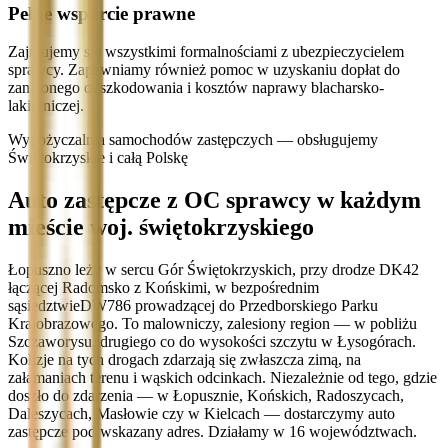
Pełne wsparcie prawne
Zajmujemy się wszystkimi formalnościami z ubezpieczycielem
sprawcy. Zapewniamy również pomoc w uzyskaniu dopłat do
zaniżonego odszkodowania i kosztów naprawy blacharsko-
lakierniczej.
Wypożyczalnia samochodów zastępczych — obsługujemy
Świętokrzyskie i całą Polskę
Auto zastępcze z OC sprawcy w każdym
mieście woj. świętokrzyskiego
Łopuszno leży w sercu Gór Świętokrzyskich, przy drodze DK42
łączącej Radomsko z Końskimi, w bezpośrednim
sąsiedztwieDW786 prowadzącej do Przedborskiego Parku
Krajobrazowego. To malowniczy, zalesiony region — w pobliżu
Szczaworysu, drugiego co do wysokości szczytu w Łysogórach.
Kolizje na tych drogach zdarzają się zwłaszcza zimą, na
załamaniach terenu i wąskich odcinkach. Niezależnie od tego, gdzie
doszło do zdarzenia — w Łopusznie, Końskich, Radoszycach,
Daleszycach, Masłowie czy w Kielcach — dostarczymy auto
zastępcze pod wskazany adres. Działamy w 16 województwach.