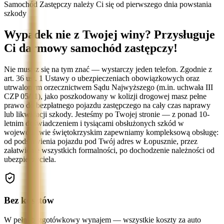
Samochód Zastępczy należy Ci się od pierwszego dnia powstania
szkody
Wypadek nie z Twojej winy? Przysługuje
Ci darmowy samochód zastępczy!
Nie musisz się na tym znać — wystarczy jeden telefon. Zgodnie z
art. 36 ust. 1 Ustawy o ubezpieczeniach obowiązkowych oraz
utrwalonym orzecznictwem Sądu Najwyższego (m.in. uchwała III
CZP 05/11), jako poszkodowany w kolizji drogowej masz pełne
prawo do bezpłatnego pojazdu zastępczego na cały czas naprawy
lub likwidacji szkody. Jesteśmy po Twojej stronie — z ponad 10-
letnim doświadczeniem i tysiącami obsłużonych szkód w
województwie świętokrzyskim zapewniamy kompleksową obsługę:
od podstawienia pojazdu pod Twój adres w Łopusznie, przez
załatwienie wszystkich formalności, po dochodzenie należności od
ubezpieczyciela.
Bez kosztów
W pełni bezgotówkowy wynajem — wszystkie koszty za auto