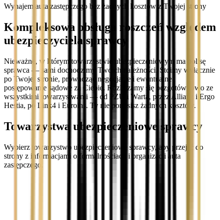
Wynajem auta zastępczego bez żadnych kosztów z Twojej strony
Kompleksowa obsługa roszczeń względem
ubezpieczyciela sprawcy
Nieważne, w którym towarzystwie ubezpieczeniowym ma polisę
sprawca — sami dochodzimy Twoich należności. Stoimy wyłącznie
po Twojej stronie, prowadząc negocjacje i ewentualne
postępowanie sądowe za Ciebie. Rozliczamy się bezgotówkowo ze
wszystkimi towarzystwami — od PZU i Warta, przez Allianz i Ergo
Hestia, po Link4 i Euroins. Ty nie ponosisz żadnych kosztów.
Towarzystwa ubezpieczeniowe sprawcy
Wybierz towarzystwo ubezpieczeniowe sprawcy, aby przejść do
strony z informacjami o formalnościach i organizacji auta
zastępczego.