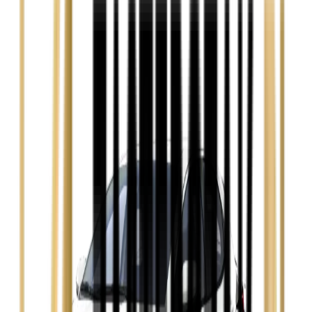
Audi A3
Zobacz
Audi A4
Zobacz
Ford Focus
Zobacz
Ford Mondeo
Zobacz
Hyundai i30
Zobacz
Opel Astra