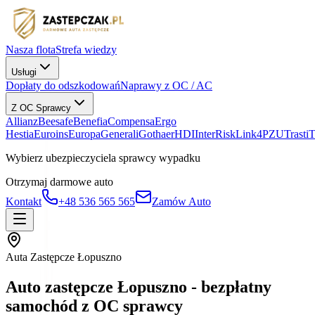
Nasza flota
Strefa wiedzy
Usługi
Dopłaty do odszkodowań
Naprawy z OC / AC
Z OC Sprawcy
Allianz
Beesafe
Benefia
Compensa
Ergo
Hestia
Euroins
Europa
Generali
Gothaer
HDI
InterRisk
Link4
PZU
Trasti
Wybierz ubezpieczyciela sprawcy wypadku
Otrzymaj darmowe auto
Kontakt
+48 536 565 565
Zamów Auto
Auta Zastępcze Łopuszno
Auto zastępcze Łopuszno - bezpłatny
samochód z OC sprawcy