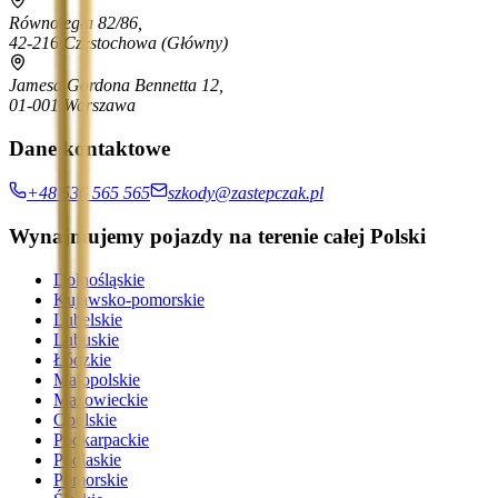
Równoległa 82/86,
42-216 Częstochowa
(Główny)
Jamesa Gordona Bennetta 12,
01-001 Warszawa
Dane kontaktowe
+48 536 565 565
szkody@zastepczak.pl
Wynajmujemy pojazdy na terenie całej Polski
Dolnośląskie
Kujawsko-pomorskie
Lubelskie
Lubuskie
Łódzkie
Małopolskie
Mazowieckie
Opolskie
Podkarpackie
Podlaskie
Pomorskie