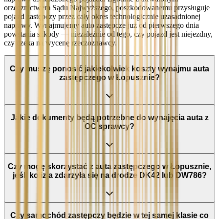
orzecznictwem Sądu Najwyższego, poszkodowanemu przysługuje
pojazd zastępczy przez cały okres technologicznie uzasadnionej
naprawy. Wynajmujemy auto zastępcze już od pierwszego dnia
powstania szkody — niezależnie od tego, czy pojazd jest niejezdny,
czy czeka na wycenę rzeczoznawcy.
Czy muszę ponosić jakiekolwiek koszty wynajmu auta
zastępczego w Łopusznie?
Jakie dokumenty będą potrzebne do wynajęcia auta z
OC sprawcy?
Czy mogę skorzystać z auta zastępczego w Łopusznie,
jeśli kolizja zdarzyła się na drodze DK42 lub DW786?
Czy samochód zastępczy będzie w tej samej klasie co