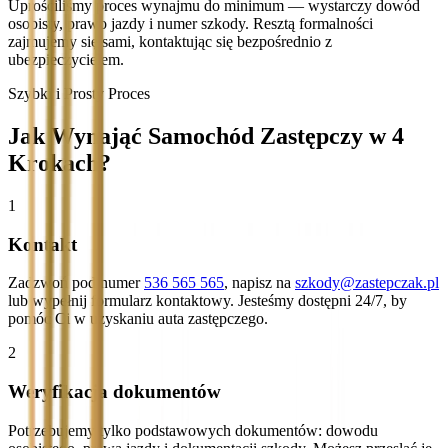
Uprościliśmy proces wynajmu do minimum — wystarczy dowód
osobisty, prawo jazdy i numer szkody. Resztą formalności
zajmujemy się sami, kontaktując się bezpośrednio z
ubezpieczycielem.
Szybki i Prosty Proces
Jak Wynająć Samochód Zastępczy w 4
Krokach?
1
Kontakt
Zadzwoń pod numer
536 565 565
, napisz na
szkody@zastepczak.pl
lub wypełnij formularz kontaktowy. Jesteśmy dostępni 24/7, by
pomóc Ci w uzyskaniu auta zastępczego.
2
Weryfikacja dokumentów
Potrzebujemy tylko podstawowych dokumentów: dowodu