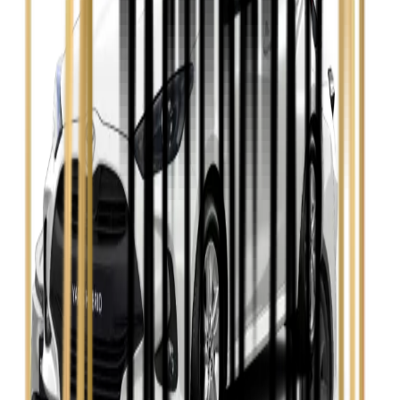
Zobacz
Opel Insignia
Zobacz
Seat Leon
Zobacz
Skoda Fabia
Zobacz
Skoda Kamiq
Zobacz
Skoda Octavia
Zobacz
Toyota Avensis