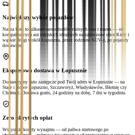
Największy wybór pojazdów
Nasza flota to kilkaset samochodów różnych klas i marek — od
kompaktowych aut miejskich idealnych na zatłoczone ulice Kielc i
wąskie drogi wokół Łopuszna, przez rodzinne SUV-y, po pojazdy
dostawcze.
Ekspresowa dostawa w Łopusznie
Dostarczymy auto zastępcze pod Twój adres w Łopusznie — na
Stare i Nowe Łopuszno, Szczaworyż, Władysławów, Błotnię czy
Chełmce. Dostawa gratis, 24 godziny na dobę, 7 dni w tygodniu.
Zero ukrytych opłat
Wszystkie koszty wynajmu — od paliwa startowego po
ubezpieczenie — pokrywa towarzystwo ubezpieczeniowe sprawcy