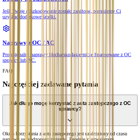
Jeśli Twoje odszkodowanie zostało zaniżone, pomożemy Ci
uzyskać dodatkowe środki.
Naprawy z OC / AC
Profesjonalne naprawy blacharsko-lakiernicze finansowane z OC
sprawcy lub AC.
FAQ
Najczęściej zadawane pytania
Jak długo mogę korzystać z auta zastępczego z OC
sprawcy?
Okres korzystania z auta zastępczego jest uzależniony od czasu
naprawy uszkodzonego pojazdu. Zgodnie z utrwalonym