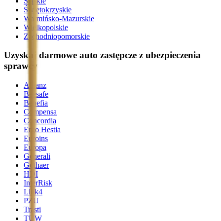
Śląskie
Świętokrzyskie
Warmińsko-Mazurskie
Wielkopolskie
Zachodniopomorskie
Uzyskaj darmowe auto zastępcze z ubezpieczenia
sprawcy
Allianz
Beesafe
Benefia
Compensa
Concordia
Ergo Hestia
Euroins
Europa
Generali
Gothaer
HDI
InterRisk
Link4
PZU
Trasti
TUW