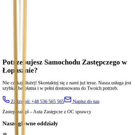
Temat
Treść wiadomości (opcjonalnie)
Wyrażam zgodę na przetwarzanie moich danych osobowych w
celu obsługi zapytania. Zobacz
Politykę Prywatności
.
Potrzebujesz Samochodu Zastępczego
w
Łopusznie
?
Nie czekaj dłużej! Skontaktuj się z nami już teraz. Nasza usługa jest
szybka, bezpłatna i w pełni dostosowana do Twoich potrzeb.
Zadzwoń:
+48 536 565 565
Napisz do nas
Zastepczak.pl – Auta Zastępcze z OC sprawcy
Nasze główne oddziały