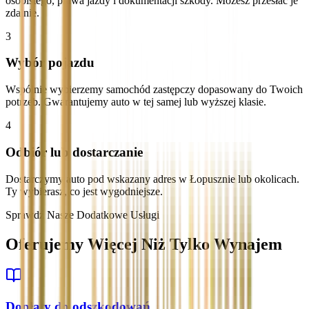
osobistego, prawa jazdy i dokumentacji szkody. Możesz przesłać je
zdalnie.
3
Wybór pojazdu
Wspólnie wybierzemy samochód zastępczy dopasowany do Twoich
potrzeb. Gwarantujemy auto w tej samej lub wyższej klasie.
4
Odbiór lub dostarczanie
Dostarczymy auto pod wskazany adres w Łopusznie lub okolicach.
Ty wybierasz, co jest wygodniejsze.
Sprawdź Nasze Dodatkowe Usługi
Oferujemy Więcej Niż Tylko Wynajem
Dopłaty do odszkodowań