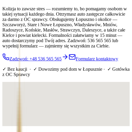
Kolizja to zawsze stres — rozumiemy to, bo pomagamy osobom w
takiej sytuacji każdego dnia. Otrzymasz auto zastępcze całkowicie
za darmo z OC sprawcy. Obsługujemy Łopuszno i okolice —
Szczaworyż, Stare i Nowe Łopuszno, Władysławów, Mniów,
Radoszyce, Końskie, Masłów, Strawczyn, Daleszyce, a także całe
Kielce i powiat kielecki. Formalności załatwiamy w 15 minut —
auto dostarczymy pod Twój adres. Zadzwoń: 536 565 565 lub
wypełnij formularz — zajmiemy się wszystkim za Ciebie.
Zadzwoń: +48 536 565 565
Formularz kontaktowy
✓ Bez kaucji · ✓ Dowozimy pod dom
w Łopusznie
· ✓ Gotówka
z OC Sprawcy