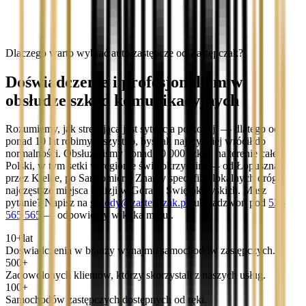
Dlaczego warto wybrać auto zastępcze od Zastępczak?
Doświadczenie i profesjonalizm w
obsłudze szkód komunikacyjnych
Rozumiemy, jak stresująca jest sytuacja po kolizji — dlatego od
ponad 10 lat robimy wszystko, byś jak najszybciej wrócił do
normalności. Obsłużyliśmy ponad 10 000 szkód na terenie całej
Polski, w tym setki w regionie świętokrzyskim — od Łopuszna,
przez Kielce, po Sandomierz. Znamy specyfikę lokalnych dróg i
najczęstsze miejsca kolizji w Górach Świętokrzyskich. Masz
pytanie? Napisz na
szkody@zastepczak.pl
lub zadzwoń pod
536
565 565
— odpowiemy w kilka minut.
10+
lat
Doświadczenia w branży wynajmu samochodów zastępczych.
500+
Zadowolonych klientów, którzy skorzystali z naszych usług.
100+
Samochodów zastępczych dostępnych od ręki.