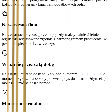
kolizji. Nie pobieramy kaucji ani dodatkowych opłat.
Nowoczesna flota
Nasze samochody zastępcze to pojazdy maksymalnie 2-letnie,
regularnie serwisowane zgodnie z harmonogramem producenta, w
pełni ubezpieczone i zawsze czyste.
Wsparcie przez całą dobę
Nasi konsultanci są dostępni 24/7 pod numerem
536 565 565
. Od
momentu zgłoszenia szkody po zwrot pojazdu — na każdym etapie
możesz liczyć na naszą pomoc.
Minimum formalności