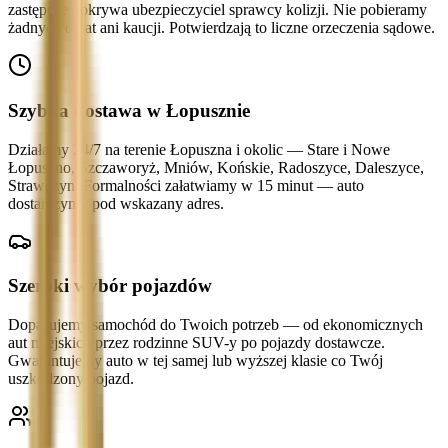
zastępcze pokrywa ubezpieczyciel sprawcy kolizji. Nie pobieramy
żadnych opłat ani kaucji. Potwierdzają to liczne orzeczenia sądowe.
Szybka dostawa w Łopusznie
Działamy 24/7 na terenie Łopuszna i okolic — Stare i Nowe
Łopuszno, Szczaworyż, Mniów, Końskie, Radoszyce, Daleszyce,
Strawczyn. Formalności załatwiamy w 15 minut — auto
dostarczymy pod wskazany adres.
Szeroki wybór pojazdów
Dopasujemy samochód do Twoich potrzeb — od ekonomicznych
aut miejskich przez rodzinne SUV-y po pojazdy dostawcze.
Gwarantujemy auto w tej samej lub wyższej klasie co Twój
uszkodzony pojazd.