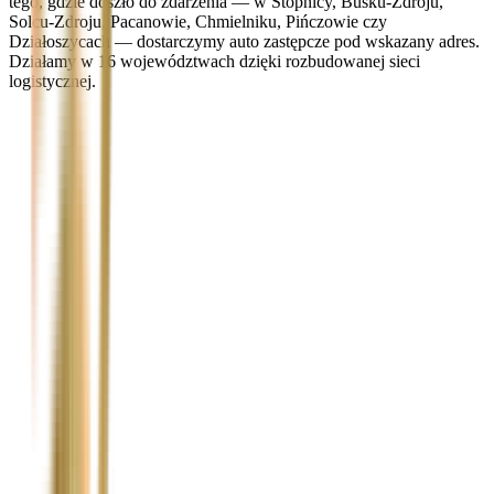
tego, gdzie doszło do zdarzenia — w Stopnicy, Busku-Zdroju,
Solcu-Zdroju, Pacanowie, Chmielniku, Pińczowie czy
Działoszycach — dostarczymy auto zastępcze pod wskazany adres.
Działamy w 16 województwach dzięki rozbudowanej sieci
logistycznej.