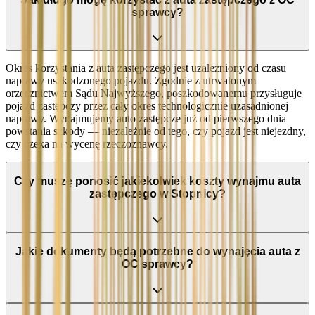
sprawcy?
Okres korzystania z auta zastępczego jest uzależniony od czasu
naprawy uszkodzonego pojazdu. Zgodnie z utrwalonym
orzecznictwem Sądu Najwyższego, poszkodowanemu przysługuje
pojazd zastępczy przez cały okres technologicznie uzasadnionej
naprawy. Wynajmujemy auto zastępcze już od pierwszego dnia
powstania szkody — niezależnie od tego, czy pojazd jest niejezdny,
czy czeka na wycenę rzeczoznawcy.
Czy muszę ponosić jakiekolwiek koszty wynajmu auta
zastępczego w Stopnicy?
Jakie dokumenty będą potrzebne do wynajęcia auta z
OC sprawcy?