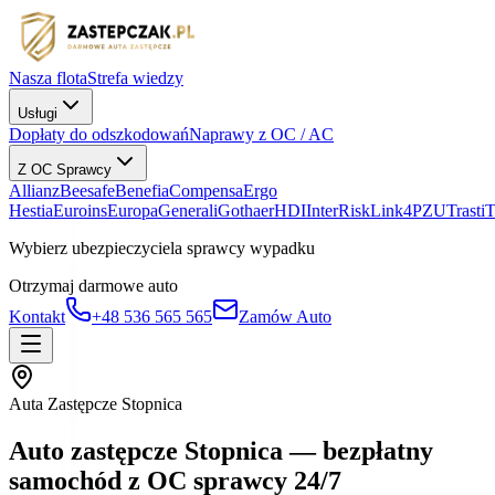
Nasza flota
Strefa wiedzy
Usługi
Dopłaty do odszkodowań
Naprawy z OC / AC
Z OC Sprawcy
Allianz
Beesafe
Benefia
Compensa
Ergo
Hestia
Euroins
Europa
Generali
Gothaer
HDI
InterRisk
Link4
PZU
Trasti
Wybierz ubezpieczyciela sprawcy wypadku
Otrzymaj darmowe auto
Kontakt
+48 536 565 565
Zamów Auto
Auta Zastępcze Stopnica
Auto zastępcze Stopnica — bezpłatny
samochód z OC sprawcy 24/7