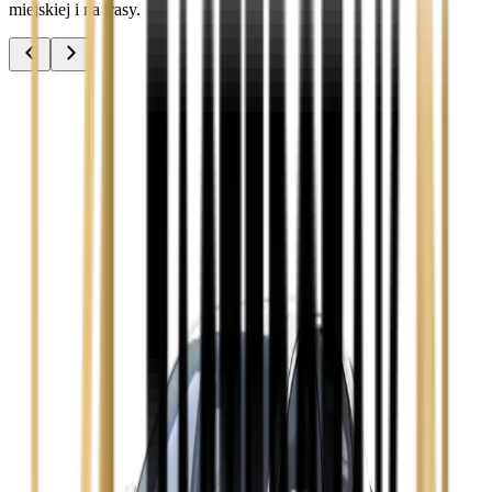
miejskiej i na trasy.
Audi A3
Zobacz
Audi A4
Zobacz
Ford Focus
Zobacz
Ford Mondeo
Zobacz
Hyundai i30
Zobacz