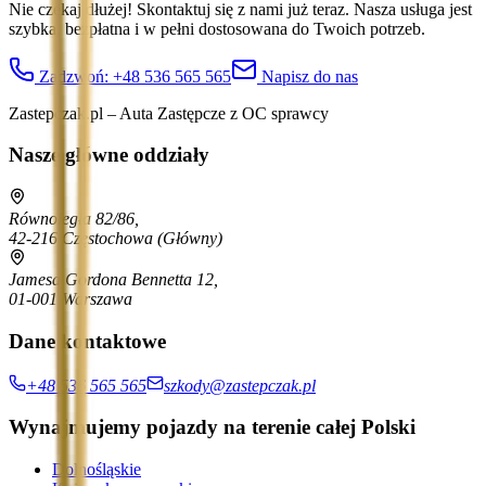
Nie czekaj dłużej! Skontaktuj się z nami już teraz. Nasza usługa jest
szybka, bezpłatna i w pełni dostosowana do Twoich potrzeb.
Zadzwoń:
+48 536 565 565
Napisz do nas
Zastepczak.pl – Auta Zastępcze z OC sprawcy
Nasze główne oddziały
Równoległa 82/86,
42-216 Częstochowa
(Główny)
Jamesa Gordona Bennetta 12,
01-001 Warszawa
Dane kontaktowe
+48 536 565 565
szkody@zastepczak.pl
Wynajmujemy pojazdy na terenie całej Polski
Dolnośląskie