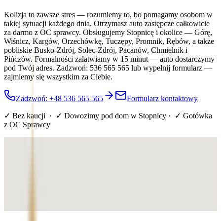
Kolizja to zawsze stres — rozumiemy to, bo pomagamy osobom w
takiej sytuacji każdego dnia. Otrzymasz auto zastępcze całkowicie
za darmo z OC sprawcy. Obsługujemy Stopnicę i okolice — Górę,
Wiśnicz, Kargów, Orzechówkę, Tuczępy, Promnik, Rębów, a także
pobliskie Busko-Zdrój, Solec-Zdrój, Pacanów, Chmielnik i
Pińczów. Formalności załatwiamy w 15 minut — auto dostarczymy
pod Twój adres. Zadzwoń: 536 565 565 lub wypełnij formularz —
zajmiemy się wszystkim za Ciebie.
Zadzwoń: +48 536 565 565
Formularz kontaktowy
✓ Bez kaucji · ✓ Dowozimy pod dom
w Stopnicy
· ✓ Gotówka
z OC Sprawcy