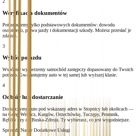
2
Weryfikacja dokumentów
Potrzebujemy tylko podstawowych dokumentów: dowodu
osobistego, prawa jazdy i dokumentacji szkody. Możesz przesłać je
zdalnie.
3
Wybór pojazdu
Wspólnie wybierzemy samochód zastępczy dopasowany do Twoich
potrzeb. Gwarantujemy auto w tej samej lub wyższej klasie.
4
Odbiór lub dostarczanie
Dostarczymy auto pod wskazany adres w Stopnicy lub okolicach —
na Górę, Wiśnicz, Kargów, Orzechówkę, Tuczępy, Promnik,
Rębów czy do Buska-Zdroju. Ty wybierasz, co jest wygodniejsze.
Sprawdź Nasze Dodatkowe Usługi