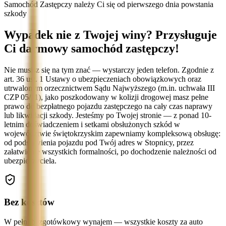
Samochód Zastępczy należy Ci się od pierwszego dnia powstania
szkody
Wypadek nie z Twojej winy? Przysługuje
Ci darmowy samochód zastępczy!
Nie musisz się na tym znać — wystarczy jeden telefon. Zgodnie z
art. 36 ust. 1 Ustawy o ubezpieczeniach obowiązkowych oraz
utrwalonym orzecznictwem Sądu Najwyższego (m.in. uchwała III
CZP 05/11), jako poszkodowany w kolizji drogowej masz pełne
prawo do bezpłatnego pojazdu zastępczego na cały czas naprawy
lub likwidacji szkody. Jesteśmy po Twojej stronie — z ponad 10-
letnim doświadczeniem i setkami obsłużonych szkód w
województwie świętokrzyskim zapewniamy kompleksową obsługę:
od podstawienia pojazdu pod Twój adres w Stopnicy, przez
załatwienie wszystkich formalności, po dochodzenie należności od
ubezpieczyciela.
Bez kosztów
W pełni bezgotówkowy wynajem — wszystkie koszty za auto