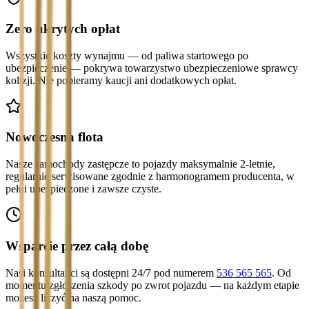
Zero ukrytych opłat
Wszystkie koszty wynajmu — od paliwa startowego po
ubezpieczenie — pokrywa towarzystwo ubezpieczeniowe sprawcy
kolizji. Nie pobieramy kaucji ani dodatkowych opłat.
Nowoczesna flota
Nasze samochody zastępcze to pojazdy maksymalnie 2-letnie,
regularnie serwisowane zgodnie z harmonogramem producenta, w
pełni ubezpieczone i zawsze czyste.
Wsparcie przez całą dobę
Nasi konsultanci są dostępni 24/7 pod numerem
536 565 565
. Od
momentu zgłoszenia szkody po zwrot pojazdu — na każdym etapie
możesz liczyć na naszą pomoc.