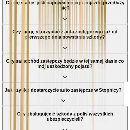
Co się stanie, jeśli naprawa mojego pojazdu przedłuży
się?
Czy mogę skorzystać z auta zastępczego już od
pierwszego dnia powstania szkody?
Czy samochód zastępczy będzie w tej samej klasie co
mój uszkodzony pojazd?
Jak szybko dostarczycie auto zastępcze w Stopnicy?
Czy obsługujecie szkody z polis wszystkich
ubezpieczycieli?