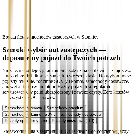
Bogata flota samochodów zastępczych w Stopnicy
Szeroki wybór aut zastępczych —
dopasujemy pojazd do Twoich potrzeb
Niezależnie od tego, jakim autem jeździsz na co dzień — znajdziesz
u nas odpowiednik w tej samej lub wyższej klasie. Do wyboru masz
pojazdy miejskie, rodzinne SUV-y i kombi, samochody dostawcze,
a nawet auta klasy premium. Każdy pojazd jest regularnie
serwisowany, w pełni ubezpieczony i zawsze czysty. Zero kosztów
— wszystko z OC sprawcy.
Samochody osobowe
Samochody premium
Samochody rodzinne i SUV-y
Samochody dostawcze
Pojazdy specjalistyczne
Pojazdy ciężarowe (TIR)
Niezawodne auta z segmentu B, C i D idealne do codziennej jazdy