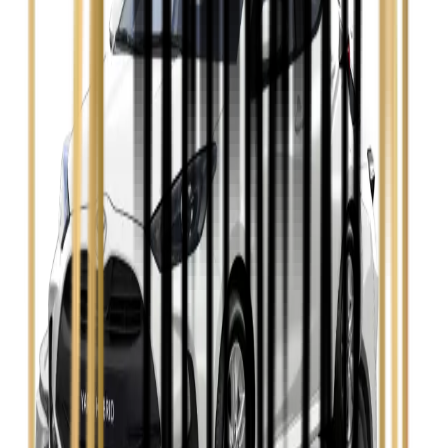
Opel Astra
Zobacz
Opel Insignia
Zobacz
Seat Leon
Zobacz
Skoda Fabia
Zobacz
Skoda Kamiq
Zobacz
Skoda Octavia