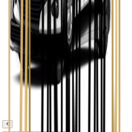
Zobacz
Toyota Avensis
Zobacz
Toyota Camry
Zobacz
Toyota Corolla
Zobacz
Toyota Prius
Zobacz
Toyota Yaris
Zobacz