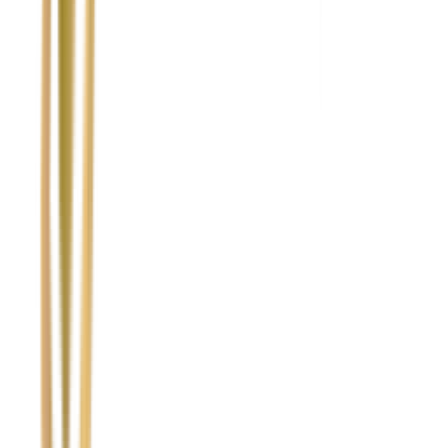
Nie wypełniaj tego pola
Imię i nazwisko / Firma
*
Numer telefonu
*
Marka i model uszkodzonego pojazdu
Ubezpieczyciel sprawcy