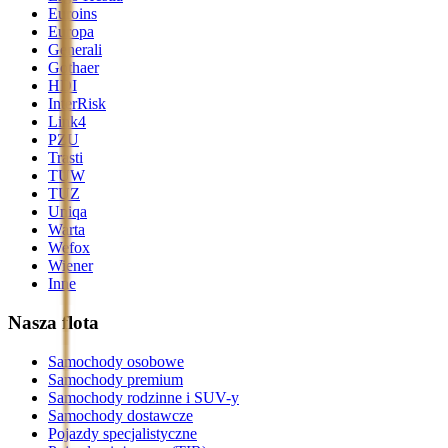
Euroins
Europa
Generali
Gothaer
HDI
InterRisk
Link4
PZU
Trasti
TUW
TUZ
Uniqa
Warta
Wefox
Wiener
Inne
Nasza flota
Samochody osobowe
Samochody premium
Samochody rodzinne i SUV-y
Samochody dostawcze
Pojazdy specjalistyczne