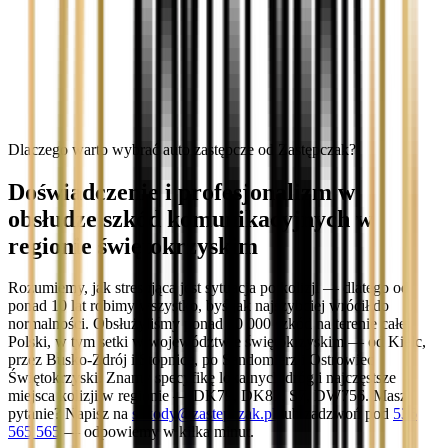
Dlaczego warto wybrać auto zastępcze od Zastępczak?
Doświadczenie i profesjonalizm w
obsłudze szkód komunikacyjnych w
regionie świętokrzyskim
Rozumiemy, jak stresująca jest sytuacja po kolizji — dlatego od
ponad 10 lat robimy wszystko, byś jak najszybciej wrócił do
normalności. Obsłużyliśmy ponad 10 000 szkód na terenie całej
Polski, w tym setki w województwie świętokrzyskim — od Kielc,
przez Busko-Zdrój i Stopnicę, po Sandomierz i Ostrowiec
Świętokrzyski. Znamy specyfikę lokalnych dróg i najczęstsze
miejsca kolizji w regionie — DK79, DK83, S7, DW756. Masz
pytanie? Napisz na
szkody@zastepczak.pl
lub zadzwoń pod
536
565 565
— odpowiemy w kilka minut.