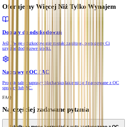
Oferujemy Więcej Niż Tylko Wynajem
Dopłaty do odszkodowań
Jeśli Twoje odszkodowanie zostało zaniżone, pomożemy Ci
uzyskać dodatkowe środki.
Naprawy z OC / AC
Profesjonalne naprawy blacharsko-lakiernicze finansowane z OC
sprawcy lub AC.
FAQ
Najczęściej zadawane pytania
Jak długo mogę korzystać z auta zastępczego z OC