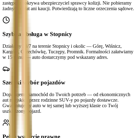
zastępcze pokrywa ubezpieczyciel sprawcy kolizji. Nie pobieramy
żadnych opłat ani kaucji. Potwierdzają to liczne orzeczenia sądowe.
Szybka obsługa w Stopnicy
Działamy 24/7 na terenie Stopnicy i okolic — Górę, Wiśnicz,
Kargów, Orzechówkę, Tuczępy, Promnik. Formalności załatwiamy
w 15 minut — auto dostarczymy pod wskazany adres.
Szeroki wybór pojazdów
Dopasujemy samochód do Twoich potrzeb — od ekonomicznych
aut miejskich przez rodzinne SUV-y po pojazdy dostawcze.
Gwarantujemy auto w tej samej lub wyższej klasie co Twój
uszkodzony pojazd.
Pełne wsparcie prawne