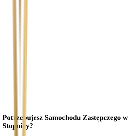
Temat
Treść wiadomości (opcjonalnie)
Wyrażam zgodę na przetwarzanie moich danych osobowych w
celu obsługi zapytania. Zobacz
Politykę Prywatności
.
Potrzebujesz Samochodu Zastępczego
w
Stopnicy
?