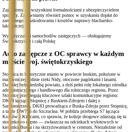
Zajmujemy się wszystkimi formalnościami z ubezpieczycielem
sprawcy. Zapewniamy również pomoc w uzyskaniu dopłat do
zaniżonego odszkodowania i kosztów naprawy blacharsko-
lakierniczej.
Wypożyczalnia samochodów zastępczych — obsługujemy
Świętokrzyskie i całą Polskę
Auto zastępcze z OC sprawcy w każdym
mieście woj. świętokrzyskiego
Stopnica to historyczne miasto w powiecie buskim, położone w
malowniczej dolinie rzeki Nidy, otoczone pagórkami i lasami.
Dawniej była siedzibą powiatu, a dziś pełni rolę lokalnego ośrodka
administracyjnego i handlowego dla rolniczego regionu. Przez
Stopnicę przebiegają kluczowe szlaki komunikacyjne regionu:
DK79 łącząca Stopnicę z Buskiem-Zdrojem i dalej z
Sandomierzem, DK83 prowadząca z Buska-Zdroju przez Stopnicę,
a także DW756 do Szczucina. W pobliżu przebiega S7 łącząca
Kraków z Kielcami, co sprawia, że kolizje drogowe zdarzają się tu
stosunkowo często — zwłaszcza na odcinkach wylotowych w
kierunku Buska i na skrzyżowaniach w centrum. Niezależnie od