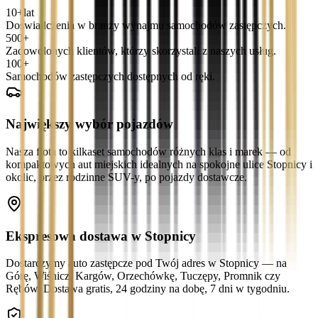
10+
lat
Doświadczenia w branży wynajmu samochodów zastępczych.
500+
Zadowolonych klientów, którzy skorzystali z naszych usług.
100+
Samochodów zastępczych dostępnych od ręki.
Największy wybór pojazdów
Nasza flota to kilkaset samochodów różnych klas i marek — od
kompaktowych aut miejskich idealnych na spokojne ulice Stopnicy i
okolic, przez rodzinne SUV-y, po pojazdy dostawcze.
Ekspresowa dostawa w Stopnicy
Dostarczymy auto zastępcze pod Twój adres w Stopnicy — na
Górę, Wiśnicz, Kargów, Orzechówkę, Tuczępy, Promnik czy
Rębów. Dostawa gratis, 24 godziny na dobę, 7 dni w tygodniu.