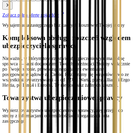
Zobacz pełną ofertę pojazdów
Wynajem auta zastępczego bez żadnych kosztów z Twojej strony
Kompleksowa obsługa roszczeń względem
ubezpieczyciela sprawcy
Nieważne, w którym towarzystwie ubezpieczeniowym ma polisę
sprawca — sami dochodzimy Twoich należności. Stoimy wyłącznie
po Twojej stronie, prowadząc negocjacje i ewentualne
postępowanie sądowe za Ciebie. Rozliczamy się bezgotówkowo ze
wszystkimi towarzystwami — od PZU i Warta, przez Allianz i Ergo
Hestia, po Link4 i Euroins. Ty nie ponosisz żadnych kosztów.
Towarzystwa ubezpieczeniowe sprawcy
Wybierz towarzystwo ubezpieczeniowe sprawcy, aby przejść do
strony z informacjami o formalnościach i organizacji auta
zastępczego.