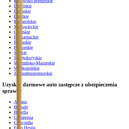
Kujawsko-pomorskie
Lubelskie
Lubuskie
Łódzkie
Małopolskie
Mazowieckie
Opolskie
Podkarpackie
Podlaskie
Pomorskie
Śląskie
Świętokrzyskie
Warmińsko-Mazurskie
Wielkopolskie
Zachodniopomorskie
Uzyskaj darmowe auto zastępcze z ubezpieczenia
sprawcy
Allianz
Beesafe
Benefia
Compensa
Concordia
Ergo Hestia