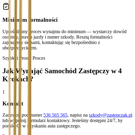
Minimum formalności
Uprościliśmy proces wynajmu do minimum — wystarczy dowód
osobisty, prawo jazdy i numer szkody. Resztą formalności
zajmujemy się sami, kontaktując się bezpośrednio z
ubezpieczycielem.
Szybki i Prosty Proces
Jak Wynająć Samochód Zastępczy w 4
Krokach?
1
Kontakt
Zadzwoń pod numer
536 565 565
, napisz na
szkody@zastepczak.pl
lub wypełnij formularz kontaktowy. Jesteśmy dostępni 24/7, by
pomóc Ci w uzyskaniu auta zastępczego.