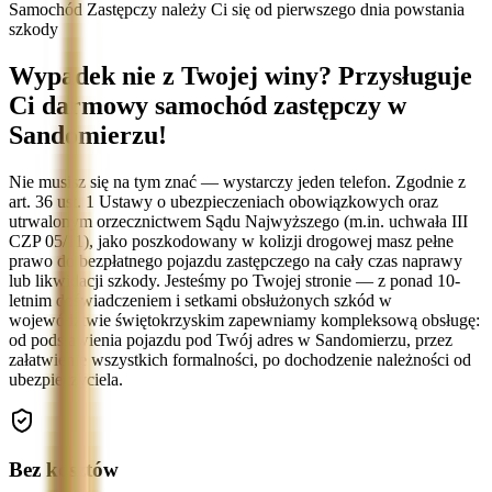
Samochód Zastępczy należy Ci się od pierwszego dnia powstania
szkody
Wypadek nie z Twojej winy? Przysługuje
Ci darmowy samochód zastępczy w
Sandomierzu!
Nie musisz się na tym znać — wystarczy jeden telefon. Zgodnie z
art. 36 ust. 1 Ustawy o ubezpieczeniach obowiązkowych oraz
utrwalonym orzecznictwem Sądu Najwyższego (m.in. uchwała III
CZP 05/11), jako poszkodowany w kolizji drogowej masz pełne
prawo do bezpłatnego pojazdu zastępczego na cały czas naprawy
lub likwidacji szkody. Jesteśmy po Twojej stronie — z ponad 10-
letnim doświadczeniem i setkami obsłużonych szkód w
województwie świętokrzyskim zapewniamy kompleksową obsługę:
od podstawienia pojazdu pod Twój adres w Sandomierzu, przez
załatwienie wszystkich formalności, po dochodzenie należności od
ubezpieczyciela.
Bez kosztów