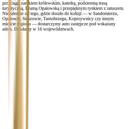
przyciąga zamkiem królewskim, katedrą, podziemną trasą
turystyczną, Bramą Opatowską i przepięknym rynkiem z ratuszem.
Niezależnie od tego, gdzie doszło do kolizji — w Sandomierzu,
Opatowie, Staszowie, Tarnobrzegu, Koprzywnicy czy innym
mieście regionu — dostarczymy auto zastępcze pod wskazany
adres. Działamy w 16 województwach.