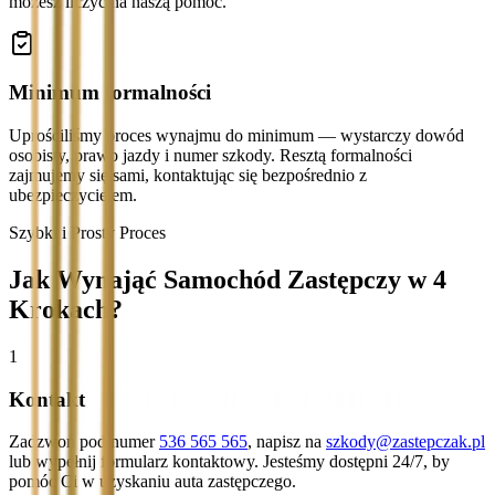
możesz liczyć na naszą pomoc.
Minimum formalności
Uprościliśmy proces wynajmu do minimum — wystarczy dowód
osobisty, prawo jazdy i numer szkody. Resztą formalności
zajmujemy się sami, kontaktując się bezpośrednio z
ubezpieczycielem.
Szybki i Prosty Proces
Jak Wynająć Samochód Zastępczy w 4
Krokach?
1
Kontakt
Zadzwoń pod numer
536 565 565
, napisz na
szkody@zastepczak.pl
lub wypełnij formularz kontaktowy. Jesteśmy dostępni 24/7, by
pomóc Ci w uzyskaniu auta zastępczego.