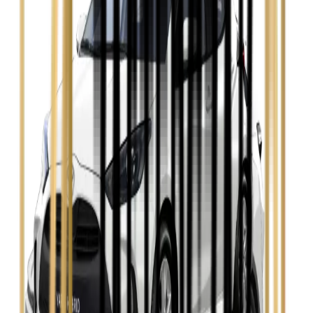
Zobacz
Opel Astra
Zobacz
Opel Insignia
Zobacz
Seat Leon
Zobacz
Skoda Fabia
Zobacz
Skoda Kamiq
Zobacz
Skoda Octavia