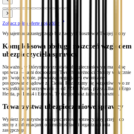
Zobacz pełną ofertę pojazdów
Wynajem auta zastępczego bez żadnych kosztów z Twojej strony
Kompleksowa obsługa roszczeń względem
ubezpieczyciela sprawcy
Nieważne, w którym towarzystwie ubezpieczeniowym ma polisę
sprawca — sami dochodzimy Twoich należności. Stoimy wyłącznie
po Twojej stronie, prowadząc negocjacje i ewentualne
postępowanie sądowe za Ciebie. Rozliczamy się bezgotówkowo ze
wszystkimi towarzystwami — od PZU i Warta, przez Allianz i Ergo
Hestia, po Link4 i Euroins. Ty nie ponosisz żadnych kosztów.
Towarzystwa ubezpieczeniowe sprawcy
Wybierz towarzystwo ubezpieczeniowe sprawcy, aby przejść do
strony z informacjami o formalnościach i organizacji auta
zastępczego.