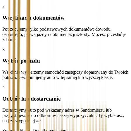
2
Weryfikacja dokumentów
Potrzebujemy tylko podstawowych dokumentów: dowodu
osobistego, prawa jazdy i dokumentacji szkody. Możesz przesłać je
zdalnie.
3
Wybór pojazdu
Wspólnie wybierzemy samochód zastępczy dopasowany do Twoich
potrzeb. Gwarantujemy auto w tej samej lub wyższej klasie.
4
Odbiór lub dostarczanie
Dostarczymy auto pod wskazany adres w Sandomierzu lub
przygotujesz je do odbioru w naszej wypożyczalni. Ty wybierasz,
co jest wygodniejsze.
Sprawdź Nasze Dodatkowe Usługi