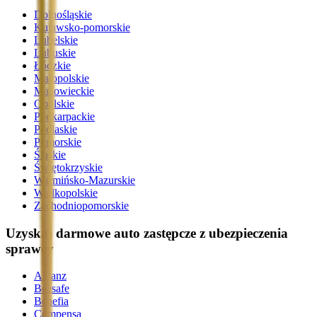
Dolnośląskie
Kujawsko-pomorskie
Lubelskie
Lubuskie
Łódzkie
Małopolskie
Mazowieckie
Opolskie
Podkarpackie
Podlaskie
Pomorskie
Śląskie
Świętokrzyskie
Warmińsko-Mazurskie
Wielkopolskie
Zachodniopomorskie
Uzyskaj darmowe auto zastępcze z ubezpieczenia
sprawcy
Allianz
Beesafe
Benefia
Compensa