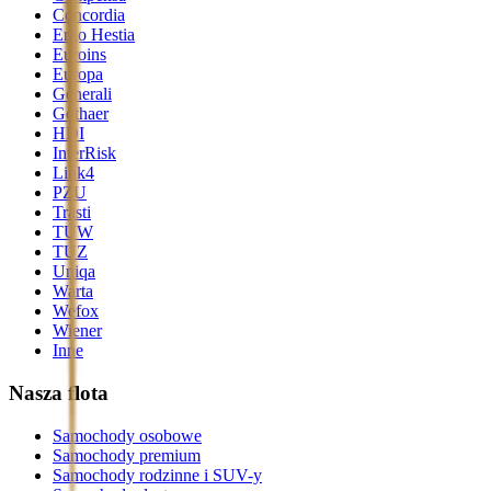
Concordia
Ergo Hestia
Euroins
Europa
Generali
Gothaer
HDI
InterRisk
Link4
PZU
Trasti
TUW
TUZ
Uniqa
Warta
Wefox
Wiener
Inne
Nasza flota
Samochody osobowe
Samochody premium
Samochody rodzinne i SUV-y