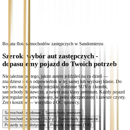
Bogata flota samochodów zastępczych w Sandomierzu
Szeroki wybór aut zastępczych -
dopasujemy pojazd do Twoich potrzeb
Niezależnie od tego, jakim autem jeździłeś na co dzień —
znajdziesz u nas odpowiednik w tej samej lub wyższej klasie. Do
wyboru masz pojazdy miejskie, rodzinne SUV-y i kombi,
samochody dostawcze, a nawet auta klasy premium. Każdy pojazd
jest regularnie serwisowany, w pełni ubezpieczony i zawsze czysty.
Zero kosztów — wszystko z OC sprawcy.
Samochody osobowe
Samochody premium
Samochody rodzinne i SUV-y
Samochody dostawcze
Pojazdy specjalistyczne
Pojazdy ciężarowe (TIR)