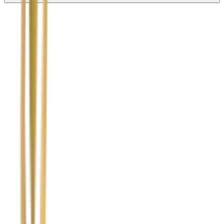
Nie wypełniaj tego pola
Imię i nazwisko / Firma
*
Numer telefonu
*
Marka i model uszkodzonego pojazdu
Ubezpieczyciel sprawcy