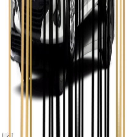
Zobacz
Toyota Avensis
Zobacz
Toyota Camry
Zobacz
Toyota Corolla
Zobacz
Toyota Prius
Zobacz
Toyota Yaris
Zobacz