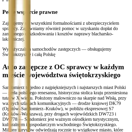
Pełne wsparcie prawne
Zajmujemy się wszystkimi formalnościami z ubezpieczycielem
sprawcy. Zapewniamy również pomoc w uzyskaniu dopłat do
zaniżonego odszkodowania i kosztów naprawy blacharsko-
lakierniczej.
Wypożyczalnia samochodów zastępczych — obsługujemy
Świętokrzyskie i całą Polskę
Auto zastępcze z OC sprawcy w każdym
mieście województwa świętokrzyskiego
Sandomierz to jedno z najpiękniejszych i najstarszych miast Polski
— perła polskiego renesansu, historyczna stolica kraju przeniesiona
tutaj w X wieku. Położony malowniczo na skarpie nad Wisłą, przy
ważnych szlakach komunikacyjnych — drodze krajowej DK79
(Opatów–Sandomierz–Kraków), w pobliżu ekspresowej S7
(Kraków–Warszawa), przy drogach wojewódzkich DW723 i
DW778 — Sandomierz jest ważnym ośrodkiem turystycznym,
kulturalnym i gospodarczym wschodniego Świętokrzyskiego.
Miliony turystów odwiedzają rocznie to wyjątkowe miasto, które