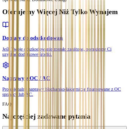
Oferujemy Więcej Niż Tylko Wynajem
Dopłaty do odszkodowań
Jeśli Twoje odszkodowanie zostało zaniżone, pomożemy Ci
uzyskać dodatkowe środki.
Naprawy z OC / AC
Profesjonalne naprawy blacharsko-lakiernicze finansowane z OC
sprawcy lub AC.
FAQ
Najczęściej zadawane pytania