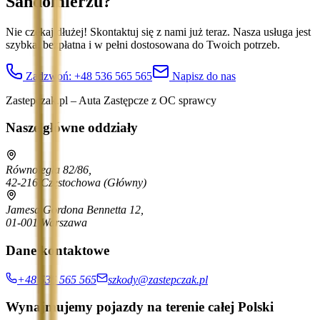
Sandomierzu
?
Nie czekaj dłużej! Skontaktuj się z nami już teraz. Nasza usługa jest
szybka, bezpłatna i w pełni dostosowana do Twoich potrzeb.
Zadzwoń:
+48 536 565 565
Napisz do nas
Zastepczak.pl – Auta Zastępcze z OC sprawcy
Nasze główne oddziały
Równoległa 82/86,
42-216 Częstochowa
(Główny)
Jamesa Gordona Bennetta 12,
01-001 Warszawa
Dane kontaktowe
+48 536 565 565
szkody@zastepczak.pl
Wynajmujemy pojazdy na terenie całej Polski