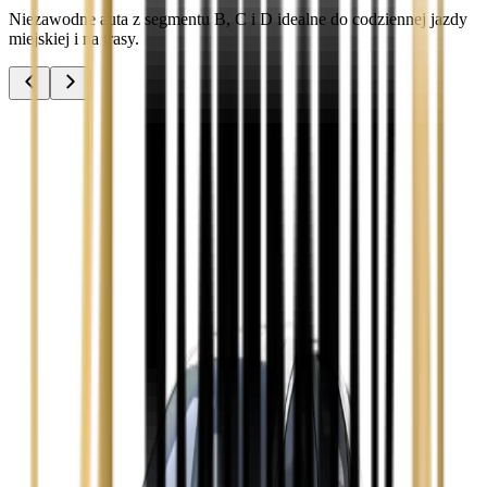
Niezawodne auta z segmentu B, C i D idealne do codziennej jazdy
miejskiej i na trasy.
Audi A3
Zobacz
Audi A4
Zobacz
Ford Focus
Zobacz
Ford Mondeo
Zobacz
Hyundai i30