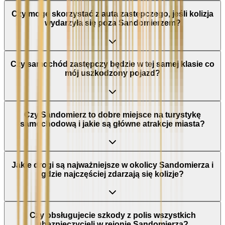
Czy mogę skorzystać z auta zastępczego, jeśli kolizja
wydarzyła się poza Sandomierzem?
Czy samochód zastępczy będzie w tej samej klasie co
mój uszkodzony pojazd?
Czy Sandomierz to dobre miejsce na turystykę
samochodową i jakie są główne atrakcje miasta?
Jakie drogi są najważniejsze w okolicy Sandomierza i
gdzie najczęściej zdarzają się kolizje?
Czy obsługujecie szkody z polis wszystkich
ubezpieczycieli w rejonie Sandomierza?