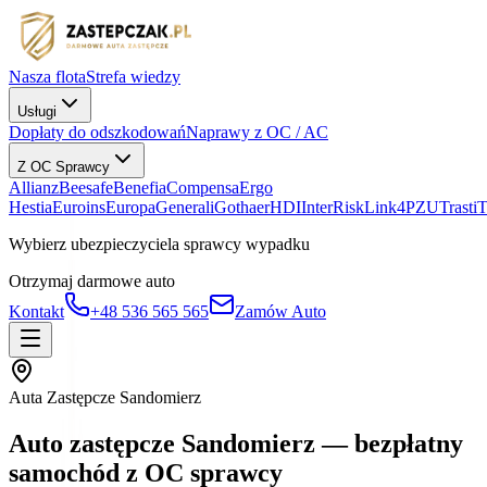
Nasza flota
Strefa wiedzy
Usługi
Dopłaty do odszkodowań
Naprawy z OC / AC
Z OC Sprawcy
Allianz
Beesafe
Benefia
Compensa
Ergo
Hestia
Euroins
Europa
Generali
Gothaer
HDI
InterRisk
Link4
PZU
Trasti
Wybierz ubezpieczyciela sprawcy wypadku
Otrzymaj darmowe auto
Kontakt
+48 536 565 565
Zamów Auto
Auta Zastępcze Sandomierz
Auto zastępcze Sandomierz — bezpłatny
samochód z OC sprawcy