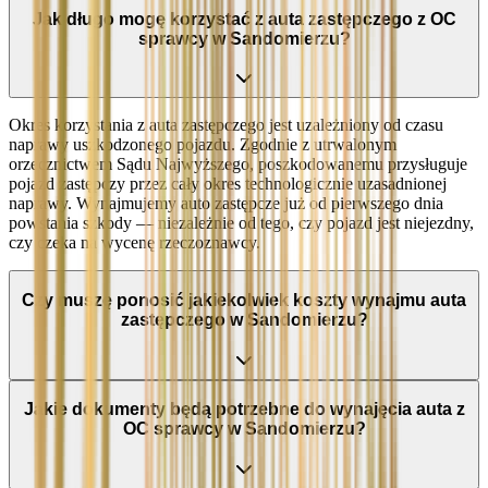
Jak długo mogę korzystać z auta zastępczego z OC
sprawcy w Sandomierzu?
Okres korzystania z auta zastępczego jest uzależniony od czasu
naprawy uszkodzonego pojazdu. Zgodnie z utrwalonym
orzecznictwem Sądu Najwyższego, poszkodowanemu przysługuje
pojazd zastępczy przez cały okres technologicznie uzasadnionej
naprawy. Wynajmujemy auto zastępcze już od pierwszego dnia
powstania szkody — niezależnie od tego, czy pojazd jest niejezdny,
czy czeka na wycenę rzeczoznawcy.
Czy muszę ponosić jakiekolwiek koszty wynajmu auta
zastępczego w Sandomierzu?
Jakie dokumenty będą potrzebne do wynajęcia auta z
OC sprawcy w Sandomierzu?