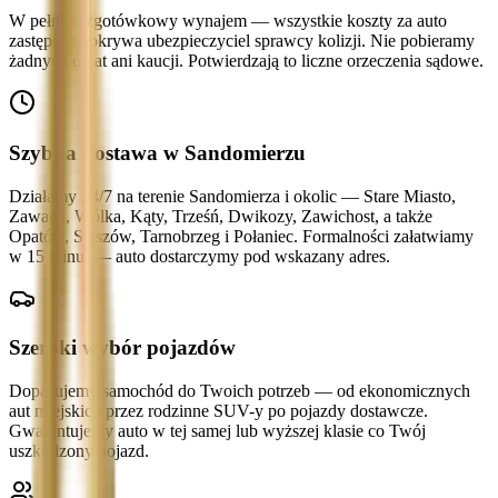
W pełni bezgotówkowy wynajem — wszystkie koszty za auto
zastępcze pokrywa ubezpieczyciel sprawcy kolizji. Nie pobieramy
żadnych opłat ani kaucji. Potwierdzają to liczne orzeczenia sądowe.
Szybka dostawa w Sandomierzu
Działamy 24/7 na terenie Sandomierza i okolic — Stare Miasto,
Zawada, Wólka, Kąty, Trześń, Dwikozy, Zawichost, a także
Opatów, Staszów, Tarnobrzeg i Połaniec. Formalności załatwiamy
w 15 minut — auto dostarczymy pod wskazany adres.
Szeroki wybór pojazdów
Dopasujemy samochód do Twoich potrzeb — od ekonomicznych
aut miejskich przez rodzinne SUV-y po pojazdy dostawcze.
Gwarantujemy auto w tej samej lub wyższej klasie co Twój
uszkodzony pojazd.