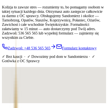
Kolizja to zawsze stres — rozumiemy to, bo pomagamy osobom w
takiej sytuacji każdego dnia. Otrzymasz auto zastępcze całkowicie
za darmo z OC sprawcy. Obsługujemy Sandomierz i okolice —
Tarnobrzeg, Opatów, Staszów, Koprzywnicę, Połaniec, Ożarów,
Zawichost i całe wschodnie Świętokrzyskie. Formalności
załatwiamy w 15 minut — auto dostarczymy pod Twój adres.
Zadzwoń: 536 565 565 lub wypełnij formularz — zajmiemy się
wszystkim za Ciebie.
Zadzwoń: +48 536 565 565
Formularz kontaktowy
✓ Bez kaucji · ✓ Dowozimy pod dom
w Sandomierzu
· ✓
Gotówka z OC Sprawcy