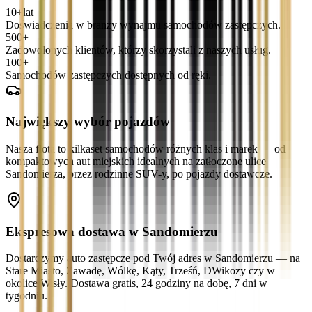
10+
lat
Doświadczenia w branży wynajmu samochodów zastępczych.
500+
Zadowolonych klientów, którzy skorzystali z naszych usług.
100+
Samochodów zastępczych dostępnych od ręki.
Największy wybór pojazdów
Nasza flota to kilkaset samochodów różnych klas i marek — od
kompaktowych aut miejskich idealnych na zatłoczone ulice
Sandomierza, przez rodzinne SUV-y, po pojazdy dostawcze.
Ekspresowa dostawa w Sandomierzu
Dostarczymy auto zastępcze pod Twój adres w Sandomierzu — na
Stare Miasto, Zawadę, Wólkę, Kąty, Trześń, DWikozy czy w
okolice Wisły. Dostawa gratis, 24 godziny na dobę, 7 dni w
tygodniu.