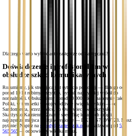
Dlaczego warto wybrać auto zastępcze od Zastępczak?
Doświadczenie i profesjonalizm w
obsłudze szkód komunikacyjnych
Rozumiemy, jak stresująca jest sytuacja po kolizji — dlatego od
ponad 10 lat robimy wszystko, byś jak najszybciej wrócił do
normalności. Obsłużyliśmy ponad 10 000 szkód na terenie całej
Polski, w tym setki w województwie świętokrzyskim — od
Sandomierza, przez Kielce, po Ostrowiec Świętokrzyski i
Skarżysko-Kamienną. Znamy specyfikę lokalnych dróg i
najczęstsze miejsca kolizji w regionie — DK79, S7, DW723. Masz
pytanie? Napisz na
szkody@zastepczak.pl
lub zadzwoń pod
536
565 565
— odpowiemy w kilka minut.