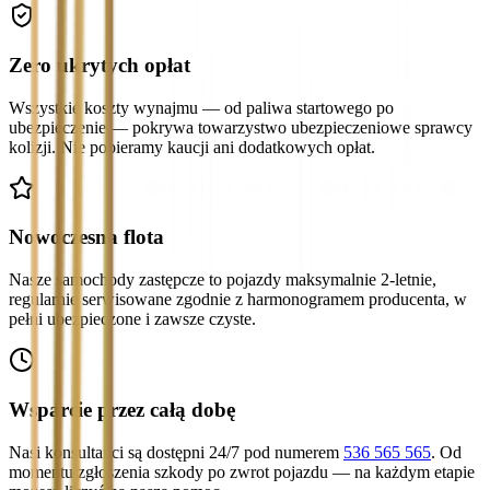
Zero ukrytych opłat
Wszystkie koszty wynajmu — od paliwa startowego po
ubezpieczenie — pokrywa towarzystwo ubezpieczeniowe sprawcy
kolizji. Nie pobieramy kaucji ani dodatkowych opłat.
Nowoczesna flota
Nasze samochody zastępcze to pojazdy maksymalnie 2-letnie,
regularnie serwisowane zgodnie z harmonogramem producenta, w
pełni ubezpieczone i zawsze czyste.
Wsparcie przez całą dobę
Nasi konsultanci są dostępni 24/7 pod numerem
536 565 565
. Od
momentu zgłoszenia szkody po zwrot pojazdu — na każdym etapie