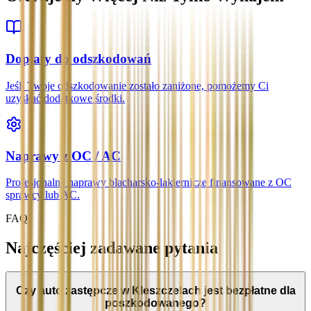
Dopłaty do odszkodowań
Jeśli Twoje odszkodowanie zostało zaniżone, pomożemy Ci
uzyskać dodatkowe środki.
Naprawy z OC / AC
Profesjonalne naprawy blacharsko-lakiernicze finansowane z OC
sprawcy lub AC.
FAQ
Najczęściej zadawane pytania
Czy auto zastępcze w Kleszczelach jest bezpłatne dla
poszkodowanego?