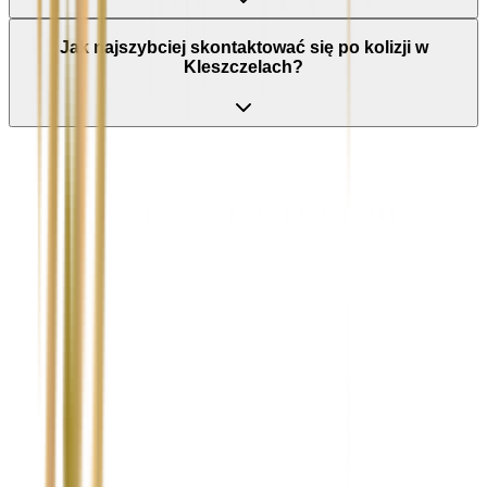
Jak najszybciej skontaktować się po kolizji w
Kleszczelach?
Nie wypełniaj tego pola
Imię i nazwisko / Firma
*
Numer telefonu
*
Marka i model uszkodzonego pojazdu
Ubezpieczyciel sprawcy