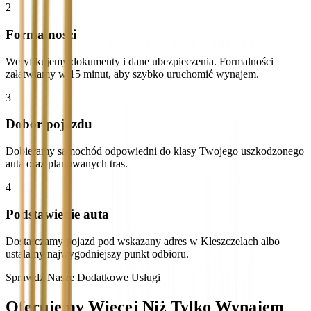
2
Formalności
Weryfikujemy dokumenty i dane ubezpieczenia. Formalności
załatwiamy w 15 minut, aby szybko uruchomić wynajem.
3
Dobór pojazdu
Dobieramy samochód odpowiedni do klasy Twojego uszkodzonego
auta oraz planowanych tras.
4
Podstawienie auta
Dostarczamy pojazd pod wskazany adres w Kleszczelach albo
ustalamy najwygodniejszy punkt odbioru.
Sprawdź Nasze Dodatkowe Usługi
Oferujemy Więcej Niż Tylko Wynajem