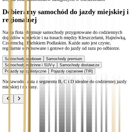
Dobieramy samochód do jazdy miejskiej i
regionalnej
Nasza flota obejmuje samochody przygotowane do codziennych
dojazdów w mieście i na trasach między Kleszczelami, Hajnówką,
Czeremchą i Bielskiem Podlaskim. Każde auto jest czyste,
regularnie serwisowane i gotowe do jazdy od razu po odbiorze.
Samochody osobowe
Samochody premium
Samochody rodzinne i SUV-y
Samochody dostawcze
Pojazdy specjalistyczne
Pojazdy ciężarowe (TIR)
Niezawodne auta z segmentu B, C i D idealne do codziennej jazdy
miejskiej i na trasy.
Audi A3
Zobacz