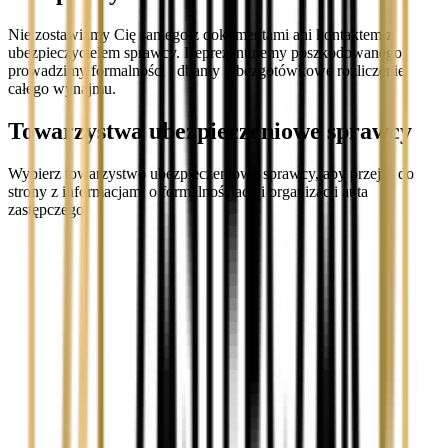
Nie zostawiamy Cię samego z dokumentami ani kontaktem z
ubezpieczycielem sprawcy. Reprezentujemy poszkodowanego,
prowadzimy formalności i dbamy o bezgotówkowe rozliczenie
całego wynajmu.
Towarzystwa ubezpieczeniowe sprawcy
Wybierz towarzystwo ubezpieczeniowe sprawcy, aby przejść do
strony z informacjami o formalnościach i organizacji auta
zastępczego.