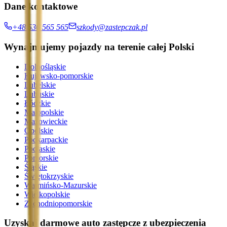
Dane kontaktowe
+48 536 565 565
szkody@zastepczak.pl
Wynajmujemy pojazdy na terenie całej Polski
Dolnośląskie
Kujawsko-pomorskie
Lubelskie
Lubuskie
Łódzkie
Małopolskie
Mazowieckie
Opolskie
Podkarpackie
Podlaskie
Pomorskie
Śląskie
Świętokrzyskie
Warmińsko-Mazurskie
Wielkopolskie
Zachodniopomorskie
Uzyskaj darmowe auto zastępcze z ubezpieczenia