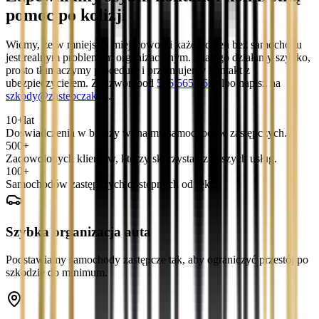
pomoc po kolizji
Wiemy, że w mniejszej miejscowości każdy dzień bez samochodu
jest realnym problemem organizacyjnym. Dlatego działamy szybko,
prosto tłumaczymy procedurę i przejmujemy kontakt z
ubezpieczycielem. Zadzwoń pod
536 565 565
albo napisz na
szkody@zastepczak.pl
.
10+
lat
Doświadczenia w branży wynajmu samochodów zastępczych.
500+
Zadowolonych klientów, którzy skorzystali z naszych usług.
100+
Samochodów zastępczych dostępnych od ręki.
Szybka organizacja auta
Podstawiamy samochody zastępcze tak, aby ograniczyć przestój po
szkodzie do minimum.