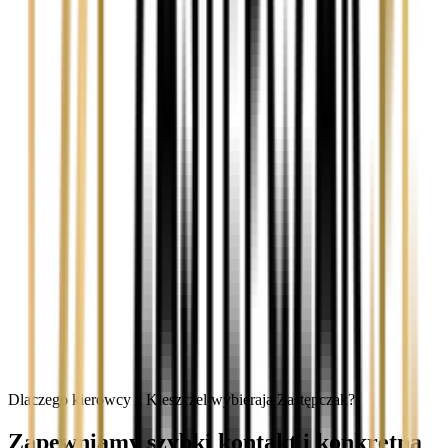
Dlaczego kierowcy z Kleszczel wybierają Zastępczak?
Zapewniamy szybki kontakt i konkretną