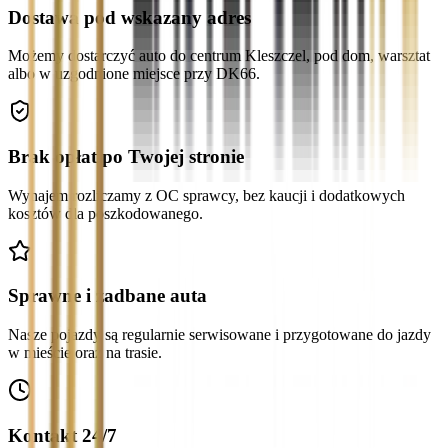
Dostawa pod wskazany adres
Możemy dostarczyć auto do centrum Kleszczel, pod dom, warsztat
albo w uzgodnione miejsce przy DK66.
Brak opłat po Twojej stronie
Wynajem rozliczamy z OC sprawcy, bez kaucji i dodatkowych
kosztów dla poszkodowanego.
Sprawne i zadbane auta
Nasze pojazdy są regularnie serwisowane i przygotowane do jazdy
w mieście oraz na trasie.
Kontakt 24/7