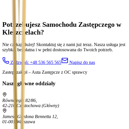
Potrzebujesz Samochodu Zastępczego
w
Kleszczelach
?
Nie czekaj dłużej! Skontaktuj się z nami już teraz. Nasza usługa jest
szybka, bezpłatna i w pełni dostosowana do Twoich potrzeb.
Zadzwoń:
+48 536 565 565
Napisz do nas
Zastepczak.pl – Auta Zastępcze z OC sprawcy
Nasze główne oddziały
Równoległa 82/86,
42-216 Częstochowa
(Główny)
Jamesa Gordona Bennetta 12,
01-001 Warszawa