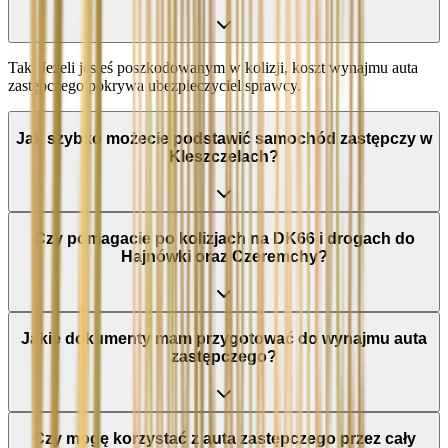
Tak. Jeżeli jesteś poszkodowanym w kolizji, koszt wynajmu auta
zastępczego pokrywa ubezpieczyciel sprawcy.
Jak szybko możecie podstawić samochód zastępczy w
Kleszczelach?
Czy pomagacie po kolizjach na DK66 i drogach do
Hajnówki oraz Czeremchy?
Jakie dokumenty mam przygotować do wynajmu auta
zastępczego?
Czy mogę korzystać z auta zastępczego przez cały