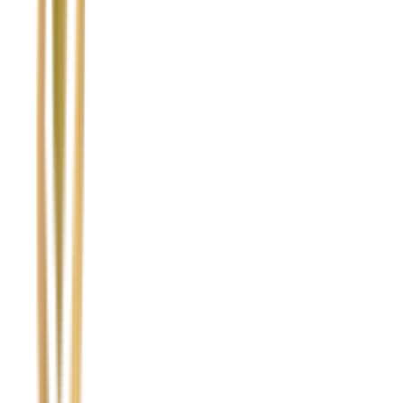
Temat
Treść wiadomości (opcjonalnie)
Wyrażam zgodę na przetwarzanie moich danych osobowych w
celu obsługi zapytania. Zobacz
Politykę Prywatności
.