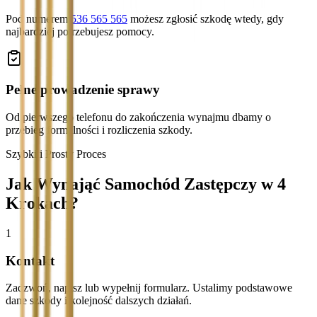
Pod numerem
536 565 565
możesz zgłosić szkodę wtedy, gdy
najbardziej potrzebujesz pomocy.
Pełne prowadzenie sprawy
Od pierwszego telefonu do zakończenia wynajmu dbamy o
przebieg formalności i rozliczenia szkody.
Szybki i Prosty Proces
Jak Wynająć Samochód Zastępczy w 4
Krokach?
1
Kontakt
Zadzwoń, napisz lub wypełnij formularz. Ustalimy podstawowe
dane szkody i kolejność dalszych działań.