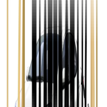
Audi A4
Zobacz
Ford Focus
Zobacz
Ford Mondeo
Zobacz
Hyundai i30
Zobacz
Opel Astra
Zobacz
Opel Insignia
Zobacz