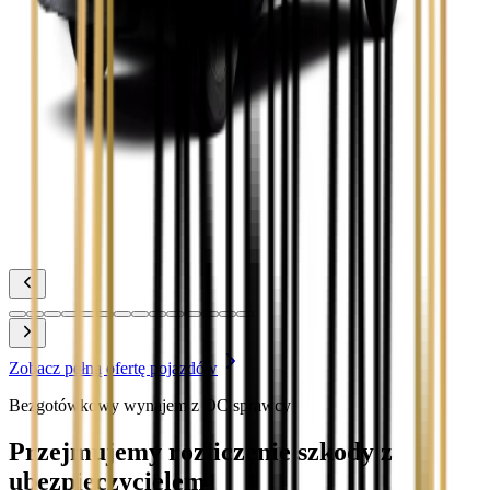
Zobacz
Toyota Corolla
Zobacz
Toyota Prius
Zobacz
Toyota Yaris
Zobacz
Zobacz pełną ofertę pojazdów
Bezgotówkowy wynajem z OC sprawcy
Przejmujemy rozliczenie szkody z
ubezpieczycielem