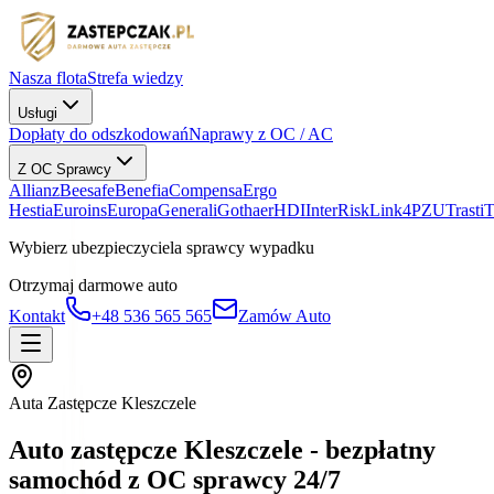
Nasza flota
Strefa wiedzy
Usługi
Dopłaty do odszkodowań
Naprawy z OC / AC
Z OC Sprawcy
Allianz
Beesafe
Benefia
Compensa
Ergo
Hestia
Euroins
Europa
Generali
Gothaer
HDI
InterRisk
Link4
PZU
Trasti
Wybierz ubezpieczyciela sprawcy wypadku
Otrzymaj darmowe auto
Kontakt
+48 536 565 565
Zamów Auto
Auta Zastępcze Kleszczele
Auto zastępcze Kleszczele - bezpłatny
samochód z OC sprawcy 24/7