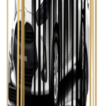
Seat Leon
Zobacz
Skoda Fabia
Zobacz
Skoda Kamiq
Zobacz
Skoda Octavia
Zobacz
Toyota Avensis
Zobacz
Toyota Camry