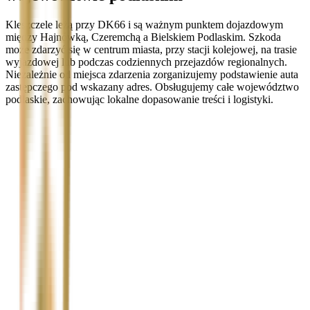
Kleszczele leżą przy DK66 i są ważnym punktem dojazdowym
między Hajnówką, Czeremchą a Bielskiem Podlaskim. Szkoda
może zdarzyć się w centrum miasta, przy stacji kolejowej, na trasie
wyjazdowej lub podczas codziennych przejazdów regionalnych.
Niezależnie od miejsca zdarzenia zorganizujemy podstawienie auta
zastępczego pod wskazany adres. Obsługujemy całe województwo
podlaskie, zachowując lokalne dopasowanie treści i logistyki.