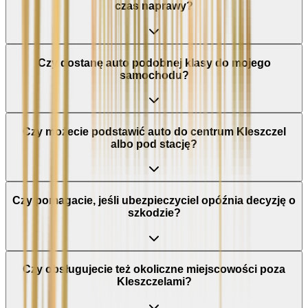
czas naprawy?
Czy dostanę auto podobnej klasy do mojego
samochodu?
Czy możecie podstawić auto do centrum Kleszczel
albo pod stację?
Czy pomagacie, jeśli ubezpieczyciel opóźnia decyzję o
szkodzie?
Czy obsługujecie też okoliczne miejscowości poza
Kleszczelami?