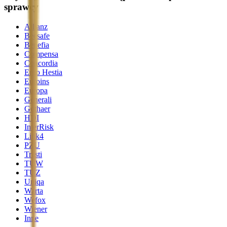
sprawcy
Allianz
Beesafe
Benefia
Compensa
Concordia
Ergo Hestia
Euroins
Europa
Generali
Gothaer
HDI
InterRisk
Link4
PZU
Trasti
TUW
TUZ
Uniqa
Warta
Wefox
Wiener
Inne