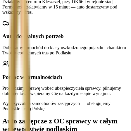
Działamy w centrum Kleszczel, przy DK66 i w rejonie stacji.
Formalności załatwiamy w 15 minut — auto dostarczymy pod
wskazany adres.
Auto do realnych potrzeb
Dobieramy samochód do klasy uszkodzonego pojazdu i charakteru
Twoich codziennych tras po Podlasiu.
Pomoc w formalnościach
Prowadzimy sprawę wobec ubezpieczyciela sprawcy, pilnujemy
dokumentów i wspieramy Cię na każdym etapie wynajmu.
Wypożyczalnia samochodów zastępczych — obsługujemy
Podlaskie i całą Polskę
Auto zastępcze z OC sprawcy w całym
województwie podlaskim