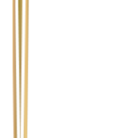
Temat
Treść wiadomości (opcjonalnie)
Wyrażam zgodę na przetwarzanie moich danych osobowych w
celu obsługi zapytania. Zobacz
Politykę Prywatności
.