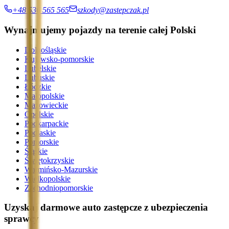
+48 536 565 565
szkody@zastepczak.pl
Wynajmujemy pojazdy na terenie całej Polski
Dolnośląskie
Kujawsko-pomorskie
Lubelskie
Lubuskie
Łódzkie
Małopolskie
Mazowieckie
Opolskie
Podkarpackie
Podlaskie
Pomorskie
Śląskie
Świętokrzyskie
Warmińsko-Mazurskie
Wielkopolskie
Zachodniopomorskie
Uzyskaj darmowe auto zastępcze z ubezpieczenia
sprawcy