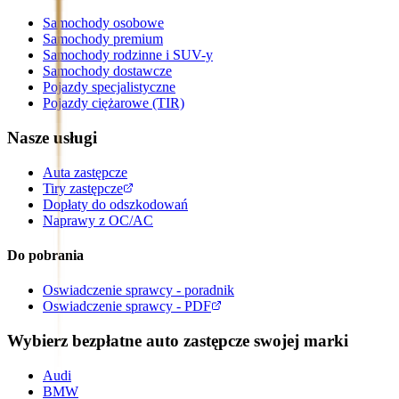
Samochody osobowe
Samochody premium
Samochody rodzinne i SUV-y
Samochody dostawcze
Pojazdy specjalistyczne
Pojazdy ciężarowe (TIR)
Nasze usługi
Auta zastępcze
Tiry zastępcze
Dopłaty do odszkodowań
Naprawy z OC/AC
Do pobrania
Oswiadczenie sprawcy - poradnik
Oswiadczenie sprawcy - PDF
Wybierz bezpłatne auto zastępcze swojej marki
Audi
BMW