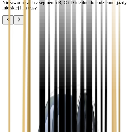
Niezawodne auta z segmentu B, C i D idealne do codziennej jazdy
miejskiej i na trasy.
Audi A3
Zobacz
Audi A4
Zobacz
Ford Focus
Zobacz
Ford Mondeo
Zobacz
Hyundai i30