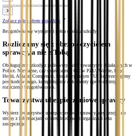
Zobacz pełną ofertę pojazdów
Bezgotówkowy wynajem i pełna obsługa szkody
Rozliczamy się z ubezpieczycielem
sprawcy, a nie z Tobą
Obsługujemy szkody z polis wszystkich towarzystw działających w
Polsce. Nieważne, czy sprawca miał OC w PZU, Warcie, Ergo
Hestii, Allianz, Compensie, Link4 czy innym TU. Reprezentujemy
poszkodowanego, kompletujemy dokumenty i prowadzimy
rozliczenie bezgotówkowo.
Towarzystwa ubezpieczeniowe sprawcy
Wybierz towarzystwo ubezpieczeniowe sprawcy, aby przejść do
strony z informacjami o formalnościach i organizacji auta
zastępczego.