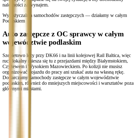
należności za wynajem.
Wypożyczalnia samochodów zastępczych — działamy w całym
Podlaskiem
Auto zastępcze z OC sprawcy w całym
województwie podlaskim
Szepietowo leży przy DK66 i na linii kolejowej Rail Baltica, więc
ruch lokalny miesza się tu z przejazdami między Białymstokiem,
Czyżewem i Wysokiem Mazowieckiem. Po kolizji nie musisz
organizować dojazdu do pracy ani szukać auta na własną rękę.
Dostarczamy samochody zastępcze w całym województwie
podlaskim, również do mniejszych miejscowości i warsztatów poza
głównymi miastami.