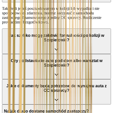
Tak. Jeśli jesteś poszkodowanym w kolizji lub wypadku i nie
spowodowałeś zdarzenia, możesz korzystać z samochodu
zastępczego finansowanego z polisy OC sprawcy. Rozliczenie
prowadzimy bezgotówkowo.
Jak szybko mogę załatwić formalności po kolizji w
Szepietowie?
Czy podstawiacie auto pod dom albo warsztat w
Szepietowie?
Jakie dokumenty będą potrzebne do wynajmu auta z
OC sprawcy?
Na jak długo dostanę samochód zastępczy?