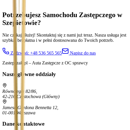
Potrzebujesz Samochodu Zastępczego
w
Szepietowie
?
Nie czekaj dłużej! Skontaktuj się z nami już teraz. Nasza usługa jest
szybka, bezpłatna i w pełni dostosowana do Twoich potrzeb.
Zadzwoń:
+48 536 565 565
Napisz do nas
Zastepczak.pl – Auta Zastępcze z OC sprawcy
Nasze główne oddziały
Równoległa 82/86,
42-216 Częstochowa
(Główny)
Jamesa Gordona Bennetta 12,
01-001 Warszawa
Dane kontaktowe