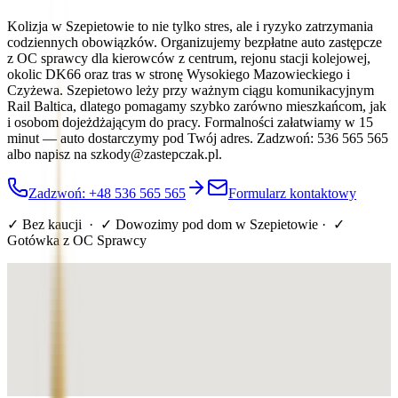
Kolizja w Szepietowie to nie tylko stres, ale i ryzyko zatrzymania
codziennych obowiązków. Organizujemy bezpłatne auto zastępcze
z OC sprawcy dla kierowców z centrum, rejonu stacji kolejowej,
okolic DK66 oraz tras w stronę Wysokiego Mazowieckiego i
Czyżewa. Szepietowo leży przy ważnym ciągu komunikacyjnym
Rail Baltica, dlatego pomagamy szybko zarówno mieszkańcom, jak
i osobom dojeżdżającym do pracy. Formalności załatwiamy w 15
minut — auto dostarczymy pod Twój adres. Zadzwoń: 536 565 565
albo napisz na szkody@zastepczak.pl.
Zadzwoń: +48 536 565 565
Formularz kontaktowy
✓ Bez kaucji · ✓ Dowozimy pod dom
w Szepietowie
· ✓
Gotówka z OC Sprawcy