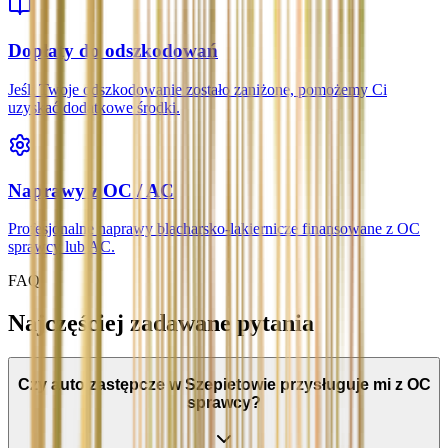
Dopłaty do odszkodowań
Jeśli Twoje odszkodowanie zostało zaniżone, pomożemy Ci
uzyskać dodatkowe środki.
Naprawy z OC / AC
Profesjonalne naprawy blacharsko-lakiernicze finansowane z OC
sprawcy lub AC.
FAQ
Najczęściej zadawane pytania
Czy auto zastępcze w Szepietowie przysługuje mi z OC
sprawcy?