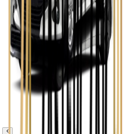
Zobacz
Toyota Avensis
Zobacz
Toyota Camry
Zobacz
Toyota Corolla
Zobacz
Toyota Prius
Zobacz
Toyota Yaris
Zobacz