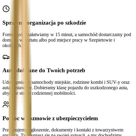
Sprawna organizacja po szkodzie
Formalności załatwiamy w 15 minut, a samochód dostarczamy pod
dom, do warsztatu albo pod miejsce pracy w Szepietowie i
okolicach.
Auto dobrane do Twoich potrzeb
Udostępniamy samochody miejskie, rodzinne kombi i SUV-y oraz
auta dostawcze. Dobieramy klasę pojazdu do uszkodzonego auta,
abyś nie stracił codziennej mobilności.
Pomoc w rozmowie z ubezpieczycielem
Przejmujemy zgłoszenie, dokumenty i kontakt z towarzystwem
sprawcy. Ty skupiasz się na swojej sytuacji, a my dochodzimy