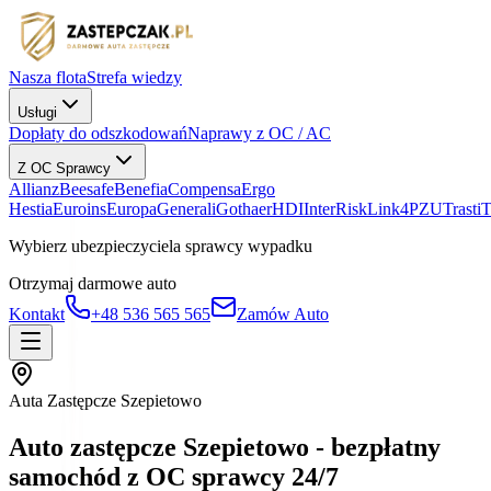
Nasza flota
Strefa wiedzy
Usługi
Dopłaty do odszkodowań
Naprawy z OC / AC
Z OC Sprawcy
Allianz
Beesafe
Benefia
Compensa
Ergo
Hestia
Euroins
Europa
Generali
Gothaer
HDI
InterRisk
Link4
PZU
Trasti
Wybierz ubezpieczyciela sprawcy wypadku
Otrzymaj darmowe auto
Kontakt
+48 536 565 565
Zamów Auto
Auta Zastępcze Szepietowo
Auto zastępcze Szepietowo - bezpłatny
samochód z OC sprawcy 24/7