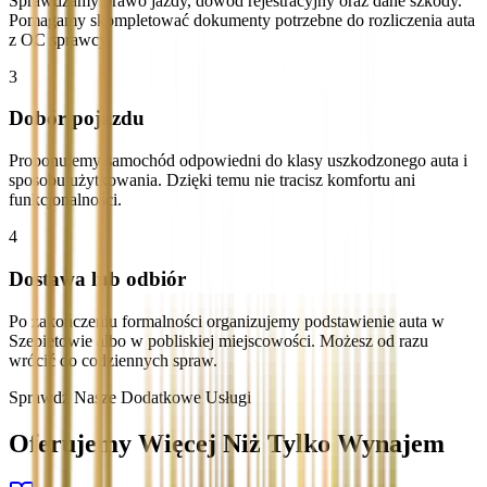
Sprawdzamy prawo jazdy, dowód rejestracyjny oraz dane szkody.
Pomagamy skompletować dokumenty potrzebne do rozliczenia auta
z OC sprawcy.
3
Dobór pojazdu
Proponujemy samochód odpowiedni do klasy uszkodzonego auta i
sposobu użytkowania. Dzięki temu nie tracisz komfortu ani
funkcjonalności.
4
Dostawa lub odbiór
Po zakończeniu formalności organizujemy podstawienie auta w
Szepietowie albo w pobliskiej miejscowości. Możesz od razu
wrócić do codziennych spraw.
Sprawdź Nasze Dodatkowe Usługi
Oferujemy Więcej Niż Tylko Wynajem