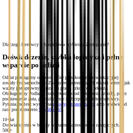
Dlaczego kierowcy z Szepietowa wybierają Zastępczak?
Doświadczenie, szybka logistyka i pełne
wsparcie po kolizji
Od lat pomagamy osobom, które po szkodzie komunikacyjnej
zostały bez samochodu. Znamy realia mniejszych miast i wiemy, jak
ważny jest sprawny dojazd do pracy, szkoły czy lekarza.
Obsługujemy Podlasie kompleksowo: od zgłoszenia szkody, przez
podstawienie auta, po rozliczenie z ubezpieczycielem sprawcy.
Pytania możesz wysłać na
szkody@zastepczak.pl
albo omówić od
razu pod numerem
536 565 565
.
10+
lat
Doświadczenia w branży wynajmu samochodów zastępczych.
500+