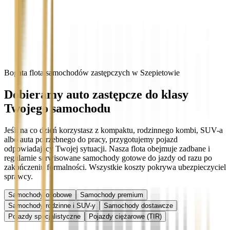
Bogata flota samochodów zastępczych w Szepietowie
Dobieramy auto zastępcze do klasy
Twojego samochodu
Jeśli na co dzień korzystasz z kompaktu, rodzinnego kombi, SUV-a
albo auta potrzebnego do pracy, przygotujemy pojazd
odpowiadający Twojej sytuacji. Nasza flota obejmuje zadbane i
regularnie serwisowane samochody gotowe do jazdy od razu po
zakończeniu formalności. Wszystkie koszty pokrywa ubezpieczyciel
sprawcy.
Samochody osobowe
Samochody premium
Samochody rodzinne i SUV-y
Samochody dostawcze
Pojazdy specjalistyczne
Pojazdy ciężarowe (TIR)