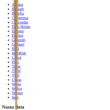
Allianz
Beesafe
Benefia
Compensa
Concordia
Ergo Hestia
Euroins
Europa
Generali
Gothaer
HDI
InterRisk
Link4
PZU
Trasti
TUW
TUZ
Uniqa
Warta
Wefox
Wiener
Inne
Nasza flota