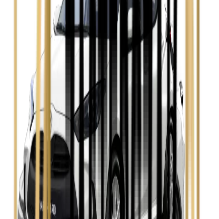
Zobacz
Opel Astra
Zobacz
Opel Insignia
Zobacz
Seat Leon
Zobacz
Skoda Fabia
Zobacz
Skoda Kamiq
Zobacz
Skoda Octavia