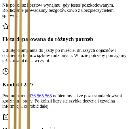
Nie ponosisz kosztów wynajmu, gdy jesteś poszkodowanym.
Rozliczenie prowadzimy bezgotówkowo z ubezpieczycielem
sprawcy.
Flota dopasowana do różnych potrzeb
Udostępniamy auta do jazdy po mieście, dłuższych dojazdów i
codziennych obowiązków rodzinnych. W razie potrzeby pomagamy
też z autami dostawczymi.
Kontakt 24/7
Pod numerem
536 565 565
odbieramy także poza standardowymi
godzinami pracy. Po kolizji liczy się szybka decyzja i czytelna
informacja, co robić dalej.