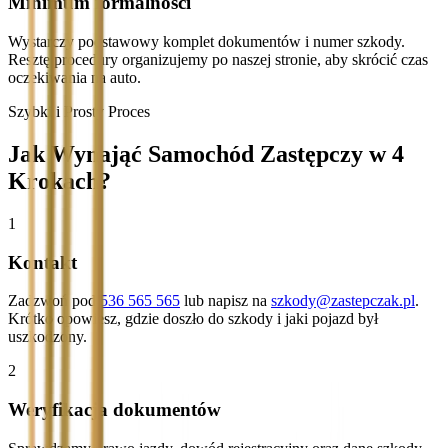
Minimum formalności
Wystarczy podstawowy komplet dokumentów i numer szkody.
Resztę procedury organizujemy po naszej stronie, aby skrócić czas
oczekiwania na auto.
Szybki i Prosty Proces
Jak Wynająć Samochód Zastępczy w 4
Krokach?
1
Kontakt
Zadzwoń pod
536 565 565
lub napisz na
szkody@zastepczak.pl
.
Krótko opowiesz, gdzie doszło do szkody i jaki pojazd był
uszkodzony.
2
Weryfikacja dokumentów