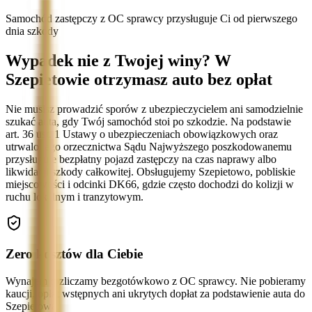
Samochód zastępczy z OC sprawcy przysługuje Ci od pierwszego
dnia szkody
Wypadek nie z Twojej winy? W
Szepietowie otrzymasz auto bez opłat
Nie musisz prowadzić sporów z ubezpieczycielem ani samodzielnie
szukać auta, gdy Twój samochód stoi po szkodzie. Na podstawie
art. 36 ust. 1 Ustawy o ubezpieczeniach obowiązkowych oraz
utrwalonego orzecznictwa Sądu Najwyższego poszkodowanemu
przysługuje bezpłatny pojazd zastępczy na czas naprawy albo
likwidacji szkody całkowitej. Obsługujemy Szepietowo, pobliskie
miejscowości i odcinki DK66, gdzie często dochodzi do kolizji w
ruchu lokalnym i tranzytowym.
Zero kosztów dla Ciebie
Wynajem rozliczamy bezgotówkowo z OC sprawcy. Nie pobieramy
kaucji, opłat wstępnych ani ukrytych dopłat za podstawienie auta do
Szepietowa.