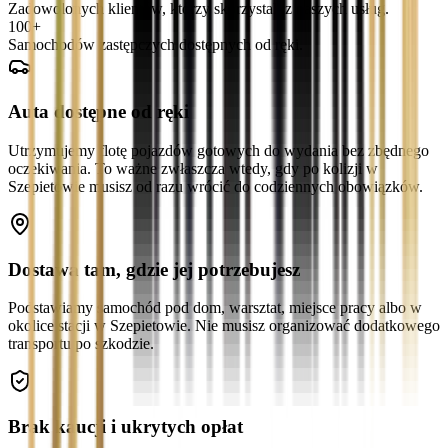
Zadowolonych klientów, którzy skorzystali z naszych usług.
100+
Samochodów zastępczych dostępnych od ręki.
Auta dostępne od ręki
Utrzymujemy flotę pojazdów gotowych do wydania bez zbędnego
oczekiwania. To ważne zwłaszcza wtedy, gdy po kolizji w
Szepietowie musisz od razu wrócić do codziennych obowiązków.
Dostawa tam, gdzie jej potrzebujesz
Podstawiamy samochód pod dom, warsztat, miejsce pracy albo w
okolice stacji w Szepietowie. Nie musisz organizować dodatkowego
transportu po szkodzie.
Brak kaucji i ukrytych opłat