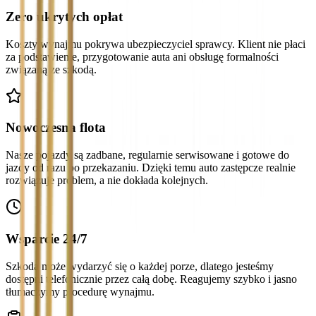
Zero ukrytych opłat
Koszty wynajmu pokrywa ubezpieczyciel sprawcy. Klient nie płaci
za podstawienie, przygotowanie auta ani obsługę formalności
związaną ze szkodą.
Nowoczesna flota
Nasze pojazdy są zadbane, regularnie serwisowane i gotowe do
jazdy od razu po przekazaniu. Dzięki temu auto zastępcze realnie
rozwiązuje problem, a nie dokłada kolejnych.
Wsparcie 24/7
Szkoda może wydarzyć się o każdej porze, dlatego jesteśmy
dostępni telefonicznie przez całą dobę. Reagujemy szybko i jasno
tłumaczymy procedurę wynajmu.