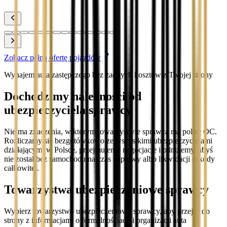
Zobacz
Zobacz pełną ofertę pojazdów
Wynajem auta zastępczego bez żadnych kosztów z Twojej strony
Dochodzimy należności od
ubezpieczyciela sprawcy
Nie ma znaczenia, w którym towarzystwie sprawca ma polisę OC.
Rozliczamy się bezgotówkowo ze wszystkimi ubezpieczycielami
działającymi w Polsce, przejmujemy negocjacje i pilnujemy, abyś
nie został bez samochodu na czas naprawy albo likwidacji szkody
całkowitej.
Towarzystwa ubezpieczeniowe sprawcy
Wybierz towarzystwo ubezpieczeniowe sprawcy, aby przejść do
strony z informacjami o formalnościach i organizacji auta