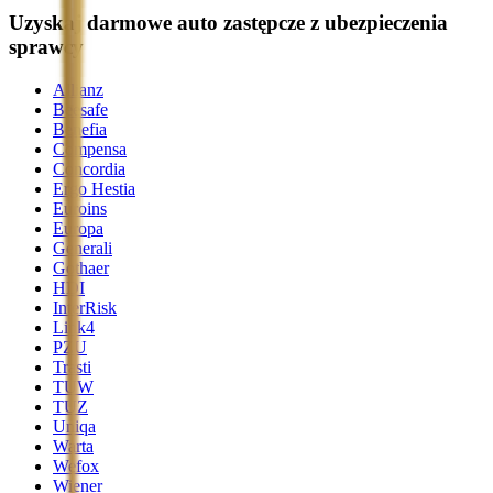
Uzyskaj darmowe auto zastępcze z ubezpieczenia
sprawcy
Allianz
Beesafe
Benefia
Compensa
Concordia
Ergo Hestia
Euroins
Europa
Generali
Gothaer
HDI
InterRisk
Link4
PZU
Trasti
TUW
TUZ
Uniqa
Warta
Wefox
Wiener