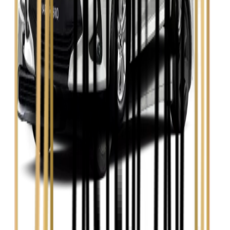
Skoda Octavia
Zobacz
Toyota Avensis
Zobacz
Toyota Camry
Zobacz
Toyota Corolla
Zobacz
Toyota Prius
Zobacz
Toyota Yaris