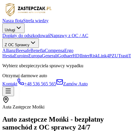
Nasza flota
Strefa wiedzy
Usługi
Dopłaty do odszkodowań
Naprawy z OC / AC
Z OC Sprawcy
Allianz
Beesafe
Benefia
Compensa
Ergo
Hestia
Euroins
Europa
Generali
Gothaer
HDI
InterRisk
Link4
PZU
Trasti
Wybierz ubezpieczyciela sprawcy wypadku
Otrzymaj darmowe auto
Kontakt
+48 536 565 565
Zamów Auto
Auta Zastępcze Mońki
Auto zastępcze Mońki - bezpłatny
samochód z OC sprawcy 24/7