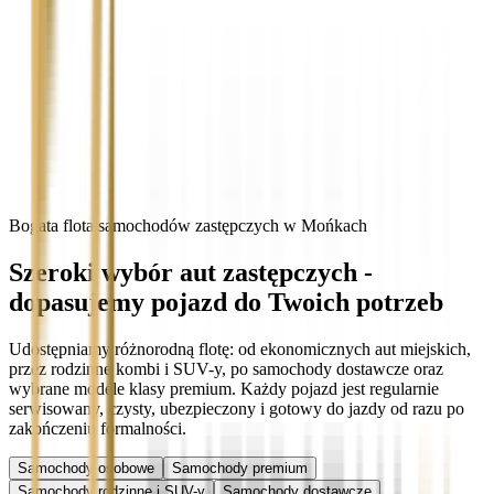
Bogata flota samochodów zastępczych w Mońkach
Szeroki wybór aut zastępczych -
dopasujemy pojazd do Twoich potrzeb
Udostępniamy różnorodną flotę: od ekonomicznych aut miejskich,
przez rodzinne kombi i SUV-y, po samochody dostawcze oraz
wybrane modele klasy premium. Każdy pojazd jest regularnie
serwisowany, czysty, ubezpieczony i gotowy do jazdy od razu po
zakończeniu formalności.
Samochody osobowe
Samochody premium
Samochody rodzinne i SUV-y
Samochody dostawcze