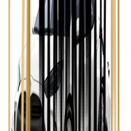
Hyundai i30
Zobacz
Opel Astra
Zobacz
Opel Insignia
Zobacz
Seat Leon
Zobacz
Skoda Fabia
Zobacz
Skoda Kamiq
Zobacz