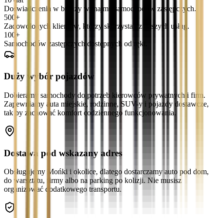
Doświadczenia w branży wynajmu samochodów zastępczych.
500+
Zadowolonych klientów, którzy skorzystali z naszych usług.
100+
Samochodów zastępczych dostępnych od ręki.
Duży wybór pojazdów
Dobieramy samochody do potrzeb kierowców prywatnych i firm.
Zapewniamy auta miejskie, rodzinne, SUV-y i pojazdy dostawcze,
tak by zachować komfort codziennego funkcjonowania.
Dostawa pod wskazany adres
Obsługujemy Mońki i okolice, dlatego dostarczamy auto pod dom,
do warsztatu, firmy albo na parking po kolizji. Nie musisz
organizować dodatkowego transportu.