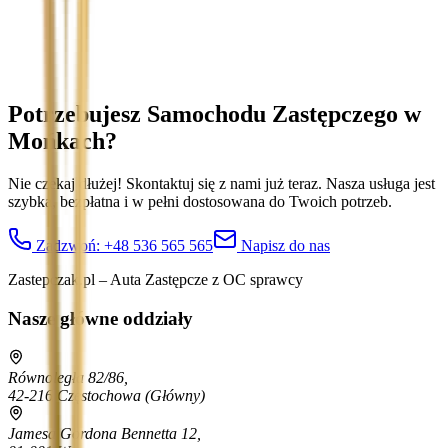
Wyrażam zgodę na przetwarzanie moich danych osobowych w
celu obsługi zapytania. Zobacz
Politykę Prywatności
.
Potrzebujesz Samochodu Zastępczego
w
Mońkach
?
Nie czekaj dłużej! Skontaktuj się z nami już teraz. Nasza usługa jest
szybka, bezpłatna i w pełni dostosowana do Twoich potrzeb.
Zadzwoń:
+48 536 565 565
Napisz do nas
Zastepczak.pl – Auta Zastępcze z OC sprawcy
Nasze główne oddziały
Równoległa 82/86,
42-216 Częstochowa
(Główny)
Jamesa Gordona Bennetta 12,