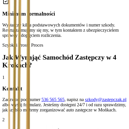
Minimum formalności
Wystarczy kilka podstawowych dokumentów i numer szkody.
Resztą zajmujemy się my, w tym kontaktem z ubezpieczycielem
sprawcy i dopięciem rozliczenia.
Szybki i Prosty Proces
Jak Wynająć Samochód Zastępczy w 4
Krokach?
1
Kontakt
Zadzwoń pod numer
536 565 565
, napisz na
szkody@zastepczak.pl
albo wyślij formularz. Jesteśmy dostępni 24/7 i od razu sprawdzimy,
jak szybko możemy zorganizować auto zastępcze w Mońkach.
2