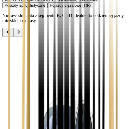
Pojazdy specjalistyczne
Pojazdy ciężarowe (TIR)
Niezawodne auta z segmentu B, C i D idealne do codziennej jazdy
miejskiej i na trasy.
Audi A3
Zobacz
Audi A4
Zobacz
Ford Focus
Zobacz
Ford Mondeo
Zobacz