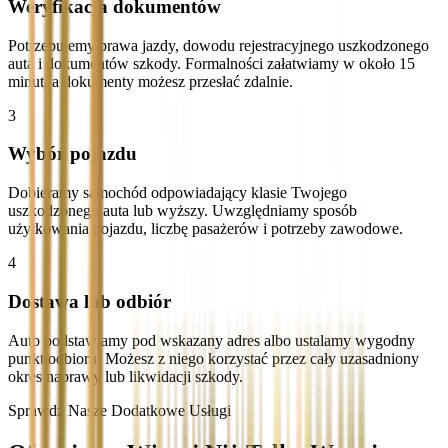
Weryfikacja dokumentów
Potrzebujemy prawa jazdy, dowodu rejestracyjnego uszkodzonego
auta i dokumentów szkody. Formalności załatwiamy w około 15
minut, a dokumenty możesz przesłać zdalnie.
3
Wybór pojazdu
Dobieramy samochód odpowiadający klasie Twojego
uszkodzonego auta lub wyższy. Uwzględniamy sposób
użytkowania pojazdu, liczbę pasażerów i potrzeby zawodowe.
4
Dostawa lub odbiór
Auto podstawiamy pod wskazany adres albo ustalamy wygodny
punkt odbioru. Możesz z niego korzystać przez cały uzasadniony
okres naprawy lub likwidacji szkody.
Sprawdź Nasze Dodatkowe Usługi