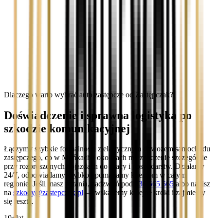
Dlaczego warto wybrać auto zastępcze od Zastępczak?
Doświadczenie i sprawna logistyka po
szkodzie komunikacyjnej
Łączymy szybkie formalności z elastycznym dowozem samochodu
zastępczego, co w Mońkach i okolicach ma znaczenie szczególnie
przy rozproszonych dojazdach do pracy i gospodarstw. Działamy
24/7, odpowiadamy szybko i pomagamy klientom w całym
regionie. Jeśli masz pytania, zadzwoń pod
536 565 565
albo napisz
na
szkody@zastepczak.pl
— wskażemy kolejne kroki i zajmiemy
się resztą.
10+
lat