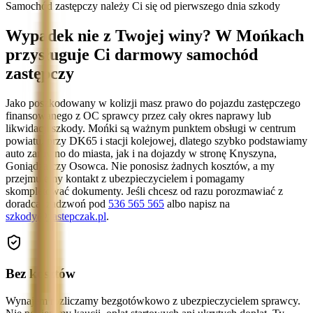
Samochód zastępczy należy Ci się od pierwszego dnia szkody
Wypadek nie z Twojej winy? W Mońkach
przysługuje Ci darmowy samochód
zastępczy
Jako poszkodowany w kolizji masz prawo do pojazdu zastępczego
finansowanego z OC sprawcy przez cały okres naprawy lub
likwidacji szkody. Mońki są ważnym punktem obsługi w centrum
powiatu, przy DK65 i stacji kolejowej, dlatego szybko podstawiamy
auto zarówno do miasta, jak i na dojazdy w stronę Knyszyna,
Goniądza czy Osowca. Nie ponosisz żadnych kosztów, a my
przejmujemy kontakt z ubezpieczycielem i pomagamy
skompletować dokumenty. Jeśli chcesz od razu porozmawiać z
doradcą, zadzwoń pod
536 565 565
albo napisz na
szkody@zastepczak.pl
.
Bez kosztów
Wynajem rozliczamy bezgotówkowo z ubezpieczycielem sprawcy.