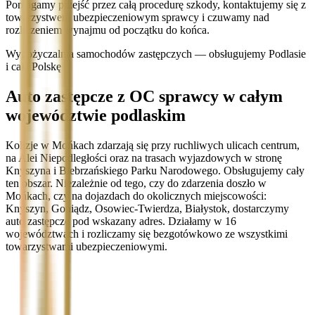
Pomagamy przejść przez całą procedurę szkody, kontaktujemy się z
towarzystwem ubezpieczeniowym sprawcy i czuwamy nad
rozliczeniem wynajmu od początku do końca.
Wypożyczalnia samochodów zastępczych — obsługujemy Podlasie
i całą Polskę
Auto zastępcze z OC sprawcy w całym
województwie podlaskim
Kolizje w Mońkach zdarzają się przy ruchliwych ulicach centrum,
na Alei Niepodległości oraz na trasach wyjazdowych w stronę
Knyszyna i Biebrzańskiego Parku Narodowego. Obsługujemy cały
ten obszar. Niezależnie od tego, czy do zdarzenia doszło w
Mońkach, czy na dojazdach do okolicznych miejscowości:
Knyszyn, Goniądz, Osowiec-Twierdza, Białystok, dostarczymy
auto zastępcze pod wskazany adres. Działamy w 16
województwach i rozliczamy się bezgotówkowo ze wszystkimi
towarzystwami ubezpieczeniowymi.