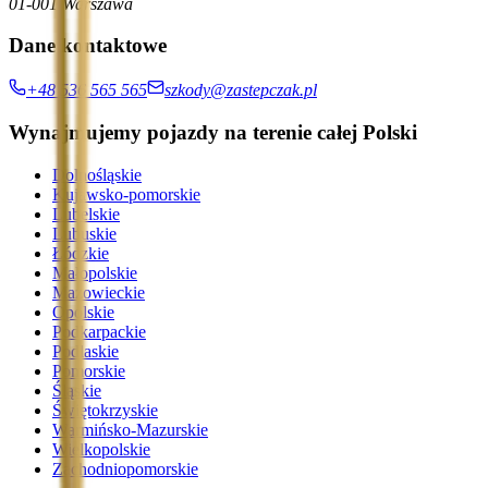
01-001 Warszawa
Dane kontaktowe
+48 536 565 565
szkody@zastepczak.pl
Wynajmujemy pojazdy na terenie całej Polski
Dolnośląskie
Kujawsko-pomorskie
Lubelskie
Lubuskie
Łódzkie
Małopolskie
Mazowieckie
Opolskie
Podkarpackie
Podlaskie
Pomorskie
Śląskie
Świętokrzyskie
Warmińsko-Mazurskie
Wielkopolskie
Zachodniopomorskie