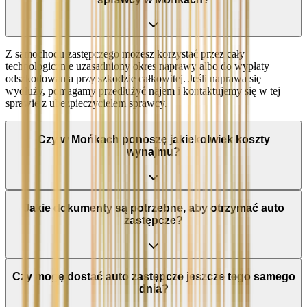
Z samochodu zastępczego możesz korzystać przez cały
technologicznie uzasadniony okres naprawy albo do wypłaty
odszkodowania przy szkodzie całkowitej. Jeśli naprawa się
wydłuży, pomagamy przedłużyć najem i kontaktujemy się w tej
sprawie z ubezpieczycielem sprawcy.
Czy w Mońkach ponoszę jakiekolwiek koszty
wynajmu?
Jakie dokumenty są potrzebne, aby otrzymać auto
zastępcze?
Czy mogę dostać auto zastępcze jeszcze tego samego
dnia?