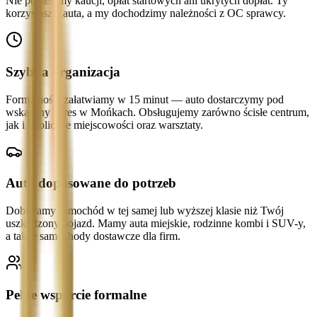
Nie pobieramy kaucji, opłat startowych ani ukrytych dopłat. Ty
korzystasz z auta, a my dochodzimy należności z OC sprawcy.
Szybka organizacja
Formalności załatwiamy w 15 minut — auto dostarczymy pod
wskazany adres w Mońkach. Obsługujemy zarówno ścisłe centrum,
jak i okoliczne miejscowości oraz warsztaty.
Auto dopasowane do potrzeb
Dobieramy samochód w tej samej lub wyższej klasie niż Twój
uszkodzony pojazd. Mamy auta miejskie, rodzinne kombi i SUV-y,
a także samochody dostawcze dla firm.
Pełne wsparcie formalne