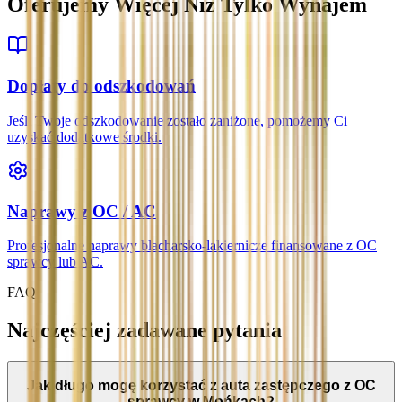
Oferujemy Więcej Niż Tylko Wynajem
Dopłaty do odszkodowań
Jeśli Twoje odszkodowanie zostało zaniżone, pomożemy Ci
uzyskać dodatkowe środki.
Naprawy z OC / AC
Profesjonalne naprawy blacharsko-lakiernicze finansowane z OC
sprawcy lub AC.
FAQ
Najczęściej zadawane pytania
Jak długo mogę korzystać z auta zastępczego z OC
sprawcy w Mońkach?