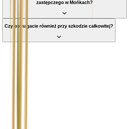
zastępczego w Mońkach?
Czy pomagacie również przy szkodzie całkowitej?
Nie wypełniaj tego pola
Imię i nazwisko / Firma
*
Numer telefonu
*
Marka i model uszkodzonego pojazdu
Ubezpieczyciel sprawcy