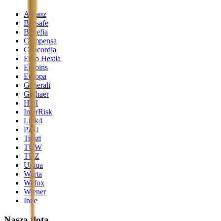
Allianz
Beesafe
Benefia
Compensa
Concordia
Ergo Hestia
Euroins
Europa
Generali
Gothaer
HDI
InterRisk
Link4
PZU
Trasti
TUW
TUZ
Uniqa
Warta
Wefox
Wiener
Inne
Nasza flota