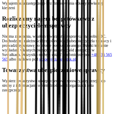
Wynajem auta zastępczego bez finansowania szkody z własnej
kieszeni
Rozliczamy najem bezgotówkowo z
ubezpieczycielem sprawcy
Nie ma znaczenia, w jakim towarzystwie sprawca ma polisę OC.
Dochodzimy należności bezpośrednio od ubezpieczyciela sprawcy i
prowadzimy sprawę po stronie poszkodowanego. Dzięki temu nie
wykładasz własnych pieniędzy na samochód zastępczy w
Suwałkach. Wszystko możesz ustalić telefonicznie pod
+48 536 565
565
albo mailowo pod
szkody@zastepczak.pl
.
Towarzystwa ubezpieczeniowe sprawcy
Wybierz towarzystwo ubezpieczeniowe sprawcy, aby przejść do
strony z informacjami o formalnościach i organizacji auta
zastępczego.