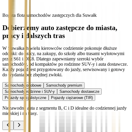
Bogata flota samochodów zastępczych dla Suwałk
Dobierzemy auto zastępcze do miasta,
pracy i dalszych tras
W Suwałkach wielu kierowców codziennie pokonuje dłuższe
odcinki: do pracy, na zakupy, do szkoły albo trasami wylotowymi
przez S61 i DK8. Dlatego zapewniamy szeroki wybór
samochodów, od kompaktów po rodzinne SUV-y i auta dostawcze.
Każdy pojazd jest przygotowany do jazdy, serwisowany i gotowy
do wydania bez zbędnej zwłoki.
Samochody osobowe
Samochody premium
Samochody rodzinne i SUV-y
Samochody dostawcze
Pojazdy specjalistyczne
Pojazdy ciężarowe (TIR)
Niezawodne auta z segmentu B, C i D idealne do codziennej jazdy
miejskiej i na trasy.