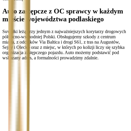
Auto zastępcze z OC sprawcy w każdym
mieście województwa podlaskiego
Suwałki leżą przy jednym z najważniejszych korytarzy drogowych
północno-wschodniej Polski. Obsługujemy szkody z centrum
miasta, z odcinków Via Baltica i drogi S61, z tras na Augustów,
Sejny i Olecko oraz z miejsc, w których po kolizji liczy się szybka
organizacja zastępczego pojazdu. Auto możemy podstawić pod
wskazany adres, a formalności prowadzimy zdalnie.