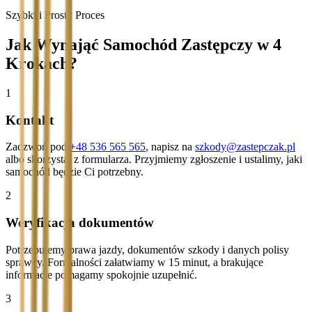
Szybki i Prosty Proces
Jak Wynająć Samochód Zastępczy w 4
Krokach?
1
Kontakt
Zadzwoń pod
+48 536 565 565
, napisz na
szkody@zastepczak.pl
albo skorzystaj z formularza. Przyjmiemy zgłoszenie i ustalimy, jaki
samochód będzie Ci potrzebny.
2
Weryfikacja dokumentów
Potrzebujemy prawa jazdy, dokumentów szkody i danych polisy
sprawcy. Formalności załatwiamy w 15 minut, a brakujące
informacje pomagamy spokojnie uzupełnić.
3