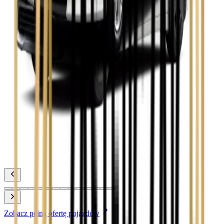
Zobacz
Toyota Camry
Zobacz
Toyota Corolla
Zobacz
Toyota Prius
Zobacz
Toyota Yaris
Zobacz
Zobacz pełną ofertę pojazdów