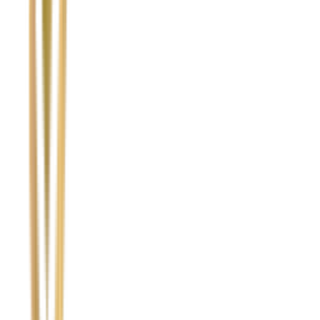
Temat
Treść wiadomości (opcjonalnie)
Wyrażam zgodę na przetwarzanie moich danych osobowych w
celu obsługi zapytania. Zobacz
Politykę Prywatności
.