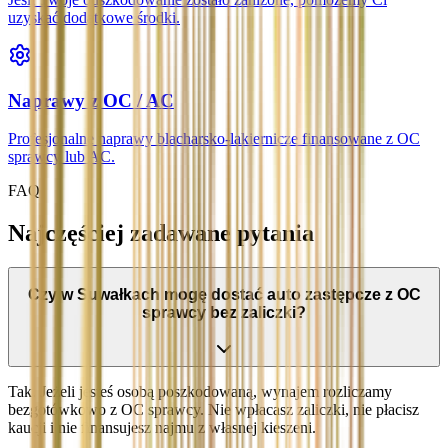
uzyskać dodatkowe środki.
Naprawy z OC / AC
Profesjonalne naprawy blacharsko-lakiernicze finansowane z OC
sprawcy lub AC.
FAQ
Najczęściej zadawane pytania
Czy w Suwałkach mogę dostać auto zastępcze z OC
sprawcy bez zaliczki?
Tak. Jeżeli jesteś osobą poszkodowaną, wynajem rozliczamy
bezgotówkowo z OC sprawcy. Nie wpłacasz zaliczki, nie płacisz
kaucji i nie finansujesz najmu z własnej kieszeni.