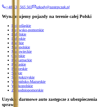
+48 536 565 565
szkody@zastepczak.pl
Wynajmujemy pojazdy na terenie całej Polski
Dolnośląskie
Kujawsko-pomorskie
Lubelskie
Lubuskie
Łódzkie
Małopolskie
Mazowieckie
Opolskie
Podkarpackie
Podlaskie
Pomorskie
Śląskie
Świętokrzyskie
Warmińsko-Mazurskie
Wielkopolskie
Zachodniopomorskie
Uzyskaj darmowe auto zastępcze z ubezpieczenia
sprawcy