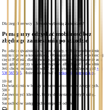
Dlaczego kierowcy z Suwałk wybierają Zastępczak?
Pomagamy odzyskać mobilność bez
zbędnego zamieszania po szkodzie
Po kolizji najważniejsze są jasne zasady, szybkie uruchomienie
najmu i sprawna komunikacja. Obsługujemy szkody w północnej
części Podlasia, dlatego wiemy, jak istotne jest podstawienie auta
tam, gdzie kończy się laweta, naprawa albo dojazd z obwodnicy.
Jeśli chcesz od razu sprawdzić swoją sytuację, zadzwoń pod
+48
536 565 565
. Możesz też napisać na
szkody@zastepczak.pl
.
10+
lat
Doświadczenia w branży wynajmu samochodów zastępczych.
500+
Zadowolonych klientów, którzy skorzystali z naszych usług.
100+
Samochodów zastępczych dostępnych od ręki.