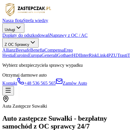
Nasza flota
Strefa wiedzy
Usługi
Dopłaty do odszkodowań
Naprawy z OC / AC
Z OC Sprawcy
Allianz
Beesafe
Benefia
Compensa
Ergo
Hestia
Euroins
Europa
Generali
Gothaer
HDI
InterRisk
Link4
PZU
Trasti
Wybierz ubezpieczyciela sprawcy wypadku
Otrzymaj darmowe auto
Kontakt
+48 536 565 565
Zamów Auto
Auta Zastępcze Suwałki
Auto zastępcze Suwałki - bezpłatny
samochód z OC sprawcy 24/7