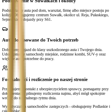
Podstawienie w Suwałkach i okolicy
Podstawiamy auta pod dom, warsztat, firmę albo miejsce postoju po
kolizji. Obsługujemy centrum Suwałk, okolice ul. Reja, Pułaskiego,
Sejneńskiej i dojazdy przy S61.
Auto dopasowane do Twoich potrzeb
Dobieramy pojazd do klasy uszkodzonego auta i Twojego dnia.
Udostępniamy samochody miejskie, rodzinne kombi, SUV-y oraz
większe auta potrzebne do pracy.
Formalności i rozliczenie po naszej stronie
Przejmujemy kontakt z ubezpieczycielem sprawcy, pomagamy przy
dokumentach i pilnujemy rozliczenia najmu, abyś mógł spokojnie
wrócić do normalnego rytmu dnia.
Wypożyczalnia samochodów zastępczych - obsługujemy Podlaskie i
całą Polskę