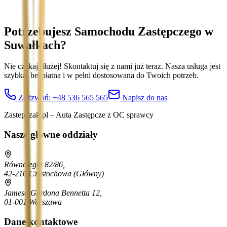
Potrzebujesz Samochodu Zastępczego
w
Suwałkach
?
Nie czekaj dłużej! Skontaktuj się z nami już teraz. Nasza usługa jest
szybka, bezpłatna i w pełni dostosowana do Twoich potrzeb.
Zadzwoń:
+48 536 565 565
Napisz do nas
Zastepczak.pl – Auta Zastępcze z OC sprawcy
Nasze główne oddziały
Równoległa 82/86,
42-216 Częstochowa
(Główny)
Jamesa Gordona Bennetta 12,
01-001 Warszawa
Dane kontaktowe