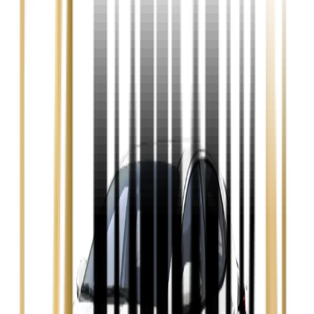
Audi A3
Zobacz
Audi A4
Zobacz
Ford Focus
Zobacz
Ford Mondeo
Zobacz
Hyundai i30
Zobacz
Opel Astra