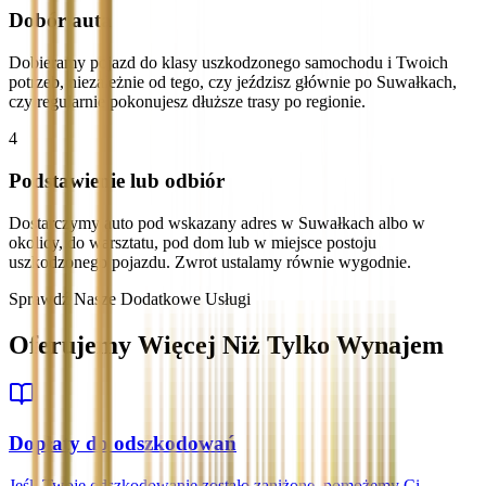
Dobór auta
Dobieramy pojazd do klasy uszkodzonego samochodu i Twoich
potrzeb, niezależnie od tego, czy jeździsz głównie po Suwałkach,
czy regularnie pokonujesz dłuższe trasy po regionie.
4
Podstawienie lub odbiór
Dostarczymy auto pod wskazany adres w Suwałkach albo w
okolicy, do warsztatu, pod dom lub w miejsce postoju
uszkodzonego pojazdu. Zwrot ustalamy równie wygodnie.
Sprawdź Nasze Dodatkowe Usługi
Oferujemy Więcej Niż Tylko Wynajem
Dopłaty do odszkodowań
Jeśli Twoje odszkodowanie zostało zaniżone, pomożemy Ci