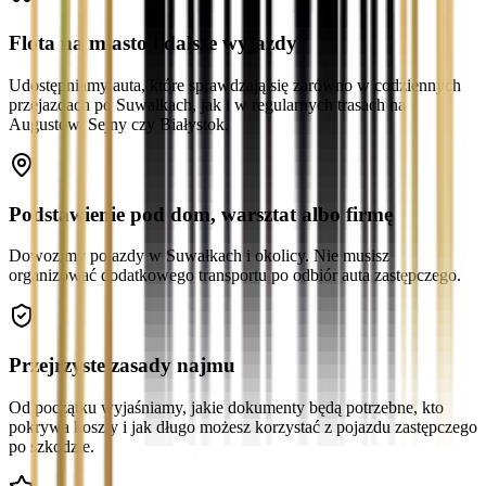
Flota na miasto i dalsze wyjazdy
Udostępniamy auta, które sprawdzają się zarówno w codziennych
przejazdach po Suwałkach, jak i w regularnych trasach na
Augustów, Sejny czy Białystok.
Podstawienie pod dom, warsztat albo firmę
Dowozimy pojazdy w Suwałkach i okolicy. Nie musisz
organizować dodatkowego transportu po odbiór auta zastępczego.
Przejrzyste zasady najmu
Od początku wyjaśniamy, jakie dokumenty będą potrzebne, kto
pokrywa koszty i jak długo możesz korzystać z pojazdu zastępczego
po szkodzie.