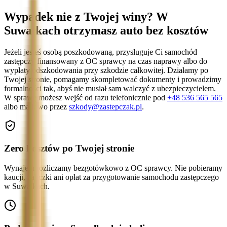
Wypadek nie z Twojej winy? W
Suwałkach otrzymasz auto bez kosztów
Jeżeli jesteś osobą poszkodowaną, przysługuje Ci samochód
zastępczy finansowany z OC sprawcy na czas naprawy albo do
wypłaty odszkodowania przy szkodzie całkowitej. Działamy po
Twojej stronie, pomagamy skompletować dokumenty i prowadzimy
formalności tak, abyś nie musiał sam walczyć z ubezpieczycielem.
W sprawę możesz wejść od razu telefonicznie pod
+48 536 565 565
albo mailowo przez
szkody@zastepczak.pl
.
Zero kosztów po Twojej stronie
Wynajem rozliczamy bezgotówkowo z OC sprawcy. Nie pobieramy
kaucji, zaliczki ani opłat za przygotowanie samochodu zastępczego
w Suwałkach.