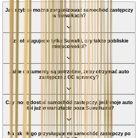
Jak szybko można zorganizować samochód zastępczy
w Suwałkach?
Czy obsługujecie tylko Suwałki, czy także pobliskie
miejscowości?
Jakie dokumenty są potrzebne, żeby otrzymać auto
zastępcze z OC sprawcy?
Czy mogę dostać samochód zastępczy, jeśli moje auto
stoi już w warsztacie poza Suwałkami?
Na jak długo przysługuje mi samochód zastępczy po