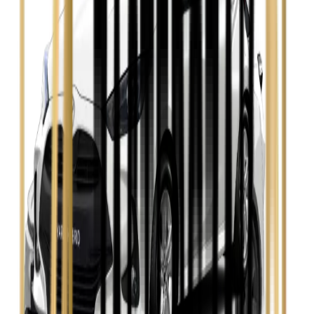
Zobacz
Opel Insignia
Zobacz
Seat Leon
Zobacz
Skoda Fabia
Zobacz
Skoda Kamiq
Zobacz
Skoda Octavia
Zobacz
Toyota Avensis