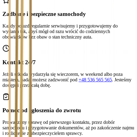
Zadbane i bezpieczne samochody
Każdy pojazd regularnie serwisujemy i przygotowujemy do
wydania tak, abyś mógł od razu wrócić do codziennych
obowiązków bez obaw o stan techniczny auta.
Kontakt 24/7
Jeżeli szkoda wydarzyła się wieczorem, w weekend albo poza
miastem, nadal możesz zadzwonić pod
+48 536 565 565
. Jesteśmy
dostępni przez całą dobę.
Pomoc od zgłoszenia do zwrotu
Prowadzimy sprawę od pierwszego kontaktu, przez dobór
samochodu i przygotowanie dokumentów, aż po zakończenie najmu
i rozliczenie z ubezpieczycielem sprawcy.