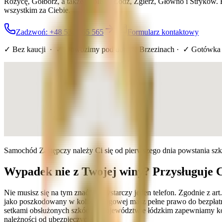
Różycę, Gołbórz, a także pobliską Łódź, Zgierz, Głowno i Stryków
wszystkim za Ciebie.
Zadzwoń: +48 536 565 565
Formularz kontaktowy
✓ Bez kaucji · ✓ Dowozimy pod dom
w Brzezinach
· ✓ Gotówka 
Samochód Zastępczy należy Ci się od pierwszego dnia powstania sz
Wypadek nie z Twojej winy? Przysługuje 
Nie musisz się na tym znać — wystarczy jeden telefon. Zgodnie z a
jako poszkodowany w kolizji drogowej masz pełne prawo do bezpłatn
setkami obsłużonych szkód w województwie łódzkim zapewniamy komp
należności od ubezpieczyciela.