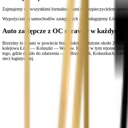
Zajmujemy się wszystkimi formalnościami z ubezpieczycielem spraw
Wypożyczalnia samochodów zastępczych — obsługujemy Łódzkie i c
Auto zastępcze z OC sprawcy w każdym mie
Brzeziny to miasto w powiecie brzezińskim, położone około 20 km 
kolejowa Łódź — Koluszki — Warsaw. Kolizje w tym rejonie zdarzają 
tego, gdzie doszło do zdarzenia — w Brzezinach, Koluszkach, Głow
sieci logistycznej.