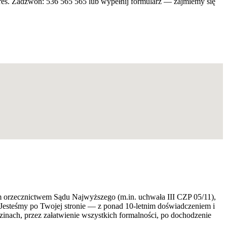
res. Zadzwoń: 536 565 565 lub wypełnij formularz — zajmiemy się
ym orzecznictwem Sądu Najwyższego (m.in. uchwała III CZP 05/11),
 Jesteśmy po Twojej stronie — z ponad 10-letnim doświadczeniem i
ach, przez załatwienie wszystkich formalności, po dochodzenie