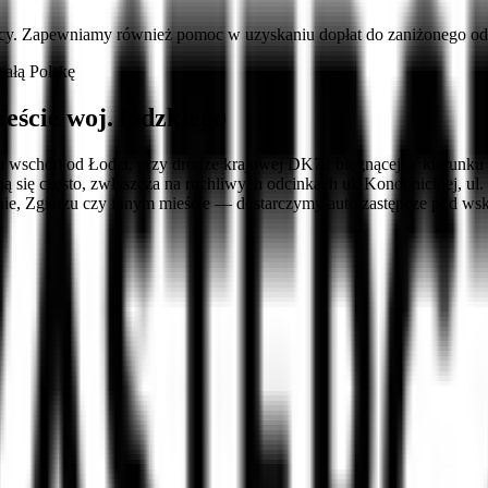
cy. Zapewniamy również pomoc w uzyskaniu dopłat do zaniżonego ods
ałą Polskę
ście woj. łódzkiego
na wschód od Łodzi, przy drodze krajowej DK72 biegnącej w kierunku
się często, zwłaszcza na ruchliwych odcinkach ul. Konopnickiej, ul. 
nie, Zgierzu czy innym mieście — dostarczymy auto zastępcze pod w