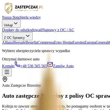
Nasza flota
Strefa wiedzy
Usługi
Dopłaty do odszkodowań
Naprawy z OC / AC
Z OC Sprawcy
Allianz
Beesafe
Benefia
Compensa
Ergo Hestia
Euroins
Europa
Generali
Wybierz ubezpieczyciela sprawcy wypadku
Otrzymaj darmowe auto
Kontakt
+48 536 565 565
Zamów Auto
Auta Zastępcze Brzeziny
Auto zastępcze Brzeziny z polisy OC spra
Kolizja to zawsze stres — rozumiemy to, bo pomagamy osobom w taki