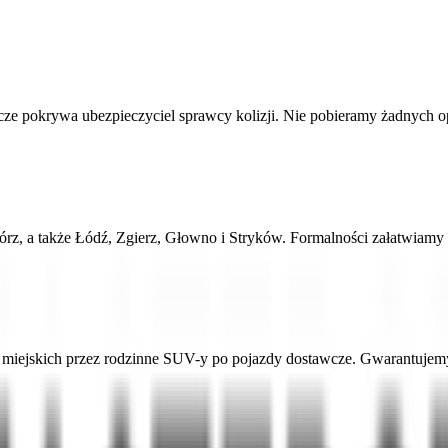
 pokrywa ubezpieczyciel sprawcy kolizji. Nie pobieramy żadnych opłat
bórz, a także Łódź, Zgierz, Głowno i Stryków. Formalności załatwiam
ejskich przez rodzinne SUV-y po pojazdy dostawcze. Gwarantujemy a