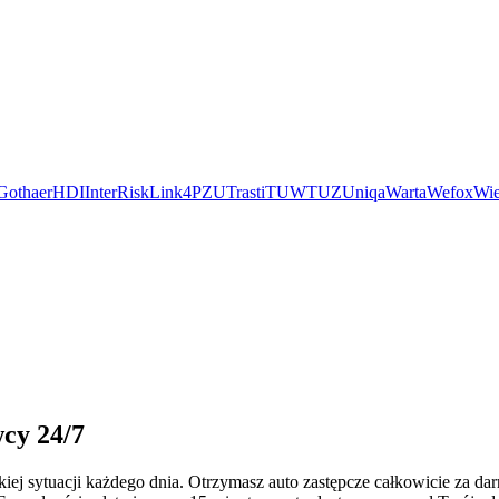
Gothaer
HDI
InterRisk
Link4
PZU
Trasti
TUW
TUZ
Uniqa
Warta
Wefox
Wie
wcy 24/7
ej sytuacji każdego dnia. Otrzymasz auto zastępcze całkowicie za d