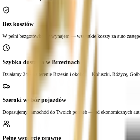
Bez kosztów
W pełni bezgotówkowy wynajem — wszystkie koszty za auto zastępcze
Szybka dostawa w Brzezinach
Działamy 24/7 na terenie Brzezin i okolic — Koluszki, Różycę, Goł
Szeroki wybór pojazdów
Dopasujemy samochód do Twoich potrzeb — od ekonomicznych aut mi
Pełne wsparcie prawne