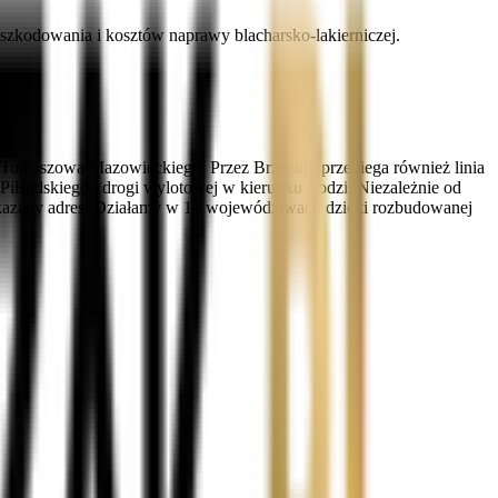
zkodowania i kosztów naprawy blacharsko-lakierniczej.
 Tomaszowa Mazowieckiego. Przez Brzeziny przebiega również linia
Piłsudskiego i drogi wylotowej w kierunku Łodzi. Niezależnie od
skazany adres. Działamy w 16 województwach dzięki rozbudowanej