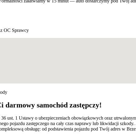
. Formalności załatwiamy w 15 minut — auto dostarczymy pod Twój ad
z OC Sprawcy
kody
Ci darmowy samochód zastępczy!
rt. 36 ust. 1 Ustawy o ubezpieczeniach obowiązkowych oraz utrwalon
ego pojazdu zastępczego na cały czas naprawy lub likwidacji szkody.
leksową obsługę: od podstawienia pojazdu pod Twój adres w Brzezin