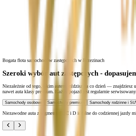
Bogata flota samochodów zastępczych w Brzezinach
Szeroki wybór aut zastępczych - dopasuje
Niezależnie od tego, jakim autem jeździsz na co dzień — znajdziesz
nawet auta klasy premium. Każdy pojazd jest regularnie serwisowan
Samochody osobowe
Samochody premium
Samochody rodzinne i SU
Niezawodne auta z segmentu B, C i D idealne do codziennej jazdy miej