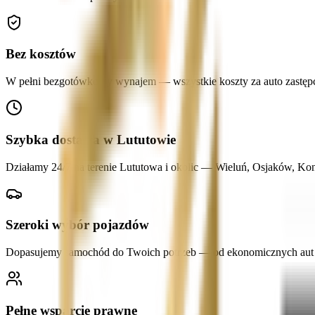
Bez kosztów
W pełni bezgotówkowy wynajem — wszystkie koszty za auto zastępcze
Szybka dostawa w Lututowie
Działamy 24/7 na terenie Lututowa i okolic — Wieluń, Osjaków, Ko
Szeroki wybór pojazdów
Dopasujemy samochód do Twoich potrzeb — od ekonomicznych aut mi
Pełne wsparcie prawne