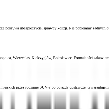
 pokrywa ubezpieczyciel sprawcy kolizji. Nie pobieramy żadnych opłat
nopnica, Wierzchlas, Kiełczygłów, Bolesławiec. Formalności załatwi
ejskich przez rodzinne SUV-y po pojazdy dostawcze. Gwarantujemy a