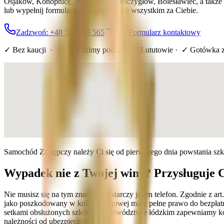
Osjaków, Konopnicę, Wierzchlas, Kiełczygłów, Bolesławiec, a takż
lub wypełnij formularz — zajmiemy się wszystkim za Ciebie.
Zadzwoń: +48 536 565 565
Formularz kontaktowy
✓ Bez kaucji · ✓ Dowozimy pod dom
w Lututowie
· ✓ Gotówka 
Samochód Zastępczy należy Ci się od pierwszego dnia powstania sz
Wypadek nie z Twojej winy? Przysługuje 
Nie musisz się na tym znać — wystarczy jeden telefon. Zgodnie z a
jako poszkodowany w kolizji drogowej masz pełne prawo do bezpłatn
setkami obsłużonych szkód w województwie łódzkim zapewniamy komp
należności od ubezpieczyciela.