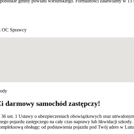
e pobliskie gminy powiatu wieluńskiego. Formalności załatwiamy w 1
z OC Sprawcy
kody
Ci darmowy samochód zastępczy!
rt. 36 ust. 1 Ustawy o ubezpieczeniach obowiązkowych oraz utrwalon
ego pojazdu zastępczego na cały czas naprawy lub likwidacji szkody.
leksową obsługę: od podstawienia pojazdu pod Twój adres w Lututow