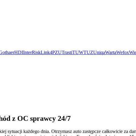
Gothaer
HDI
InterRisk
Link4
PZU
Trasti
TUW
TUZ
Uniqa
Warta
Wefox
Wie
chód z OC sprawcy 24/7
iej sytuacji każdego dnia. Otrzymasz auto zastępcze całkowicie za 