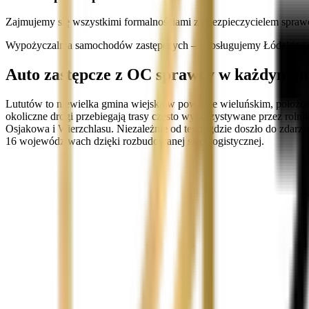
Zajmujemy się wszystkimi formalnościami z ubezpieczycielem spraw
Wypożyczalnia samochodów zastępczych — obsługujemy Łódzkie i c
Auto zastępcze z OC sprawcy w każdym mie
Lututów to niewielka gmina wiejska w powiecie wieluńskim, położo
okoliczne drogi przebiegają trasy często wykorzystywane przez roln
Osjakowa i Wierzchlasu. Niezależnie od tego, gdzie doszło do zda
16 województwach dzięki rozbudowanej sieci logistycznej.