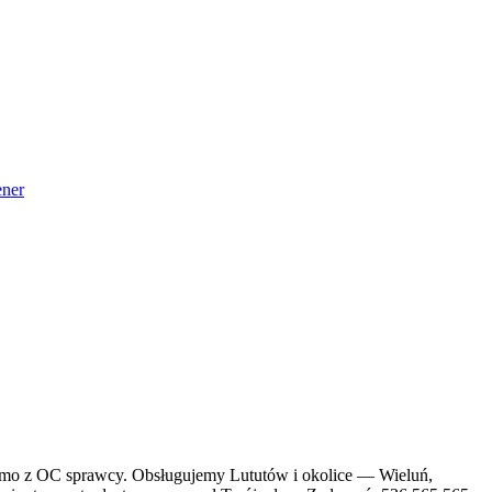
ner
darmo z OC sprawcy. Obsługujemy Lututów i okolice — Wieluń,