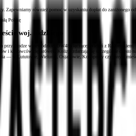
cy. Zapewniamy również pomoc w uzyskaniu dopłat do zaniżonego ods
ałą Polskę
ście woj. łódzkiego
na przy drodze wojewódzkiej DW486 łączącej Wieluń z Radomskiem. Re
ików i kierowców ciężarówek. Kolizje zdarzają się szczególnie często
rzenia — w Lututowie, Wieluniu, Osjakowie, Konopnicy czy innym mie