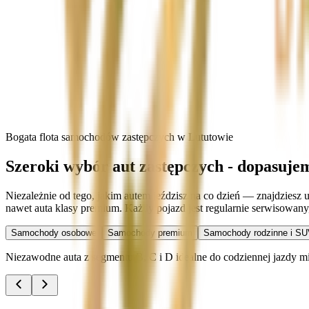
Bogata flota samochodów zastępczych w Lututowie
Szeroki wybór aut zastępczych - dopasuje
Niezależnie od tego, jakim autem jeździsz na co dzień — znajdziesz
nawet auta klasy premium. Każdy pojazd jest regularnie serwisowan
Samochody osobowe
Samochody premium
Samochody rodzinne i SU
Niezawodne auta z segmentu B, C i D idealne do codziennej jazdy miej