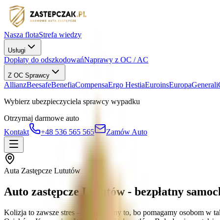
Nasza flota
Strefa wiedzy
Usługi
Dopłaty do odszkodowań
Naprawy z OC / AC
Z OC Sprawcy
Allianz
Beesafe
Benefia
Compensa
Ergo Hestia
Euroins
Europa
Generali
Wybierz ubezpieczyciela sprawcy wypadku
Otrzymaj darmowe auto
Kontakt
+48 536 565 565
Zamów Auto
Auta Zastępcze Lututów
Auto zastępcze Lututów - bezpłatny samo
Kolizja to zawsze stres — rozumiemy to, bo pomagamy osobom w tak