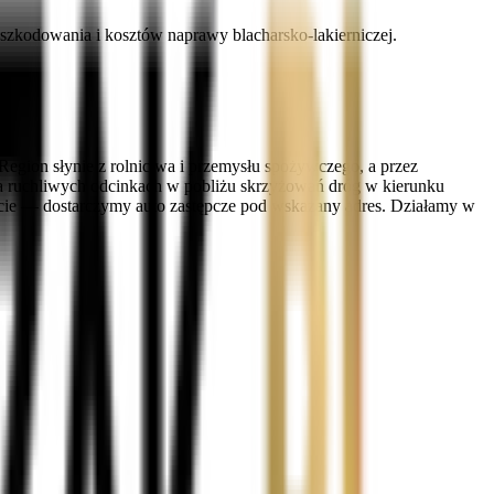
zkodowania i kosztów naprawy blacharsko-lakierniczej.
gion słynie z rolnictwa i przemysłu spożywczego, a przez
 na ruchliwych odcinkach w pobliżu skrzyżowań dróg w kierunku
ście — dostarczymy auto zastępcze pod wskazany adres. Działamy w