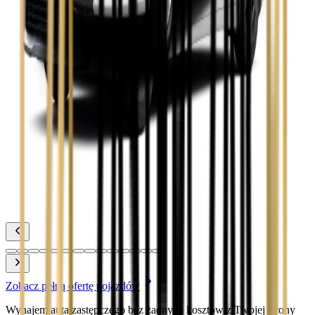
Toyota Camry
Zobacz
Toyota Corolla
Zobacz
Toyota Prius
Zobacz
Toyota Yaris
Zobacz
Zobacz pełną ofertę pojazdów
Wynajem auta zastępczego bez żadnych kosztów z Twojej strony