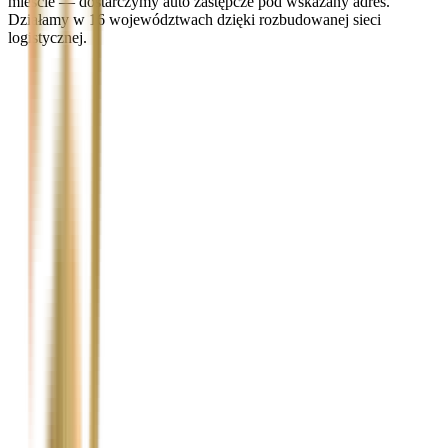
mieście — dostarczymy auto zastępcze pod wskazany adres.
Działamy w 16 województwach dzięki rozbudowanej sieci
logistycznej.