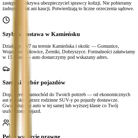
zastępcze pokrywa ubezpieczyciel sprawcy kolizji. Nie pobieramy
żadnych opłat ani kaucji. Potwierdzają to liczne orzeczenia sądowe.
Szybka dostawa w Kamieńsku
Działamy 24/7 na terenie Kamieńska i okolic — Gomunice,
Wojaszów, Gilowice, Żerniki, Dobryszyce. Formalności załatwiamy
w 15 minut — auto dostarczymy pod wskazany adres.
Szeroki wybór pojazdów
Dopasujemy samochód do Twoich potrzeb — od ekonomicznych
aut miejskich przez rodzinne SUV-y po pojazdy dostawcze.
Gwarantujemy auto w tej samej lub wyższej klasie co Twój
uszkodzony pojazd.
Pełne wsparcie prawne