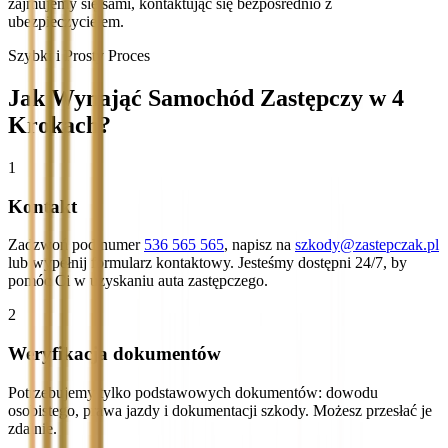
zajmujemy się sami, kontaktując się bezpośrednio z
ubezpieczycielem.
Szybki i Prosty Proces
Jak Wynająć Samochód Zastępczy w 4
Krokach?
1
Kontakt
Zadzwoń pod numer
536 565 565
, napisz na
szkody@zastepczak.pl
lub wypełnij formularz kontaktowy. Jesteśmy dostępni 24/7, by
pomóc Ci w uzyskaniu auta zastępczego.
2
Weryfikacja dokumentów
Potrzebujemy tylko podstawowych dokumentów: dowodu
osobistego, prawa jazdy i dokumentacji szkody. Możesz przesłać je
zdalnie.