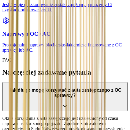
Jeśli Twoje odszkodowanie zostało zaniżone, pomożemy Ci
uzyskać dodatkowe środki.
Naprawy z OC / AC
Profesjonalne naprawy blacharsko-lakiernicze finansowane z OC
sprawcy lub AC.
FAQ
Najczęściej zadawane pytania
Jak długo mogę korzystać z auta zastępczego z OC
sprawcy?
Okres korzystania z auta zastępczego jest uzależniony od czasu
naprawy uszkodzonego pojazdu. Zgodnie z utrwalonym
orzecznictwem Sądu Najwyższego, poszkodowanemu przysługuje