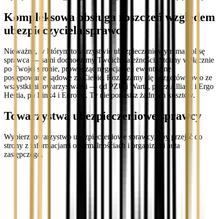
Kompleksowa obsługa roszczeń względem
ubezpieczyciela sprawcy
Nieważne, w którym towarzystwie ubezpieczeniowym ma polisę
sprawca — sami dochodzimy Twoich należności. Stoimy wyłącznie
po Twojej stronie, prowadząc negocjacje i ewentualne
postępowanie sądowe za Ciebie. Rozliczamy się bezgotówkowo ze
wszystkimi towarzystwami — od PZU i Warta, przez Allianz i Ergo
Hestia, po Link4 i Euroins. Ty nie ponosisz żadnych kosztów.
Towarzystwa ubezpieczeniowe sprawcy
Wybierz towarzystwo ubezpieczeniowe sprawcy, aby przejść do
strony z informacjami o formalnościach i organizacji auta
zastępczego.