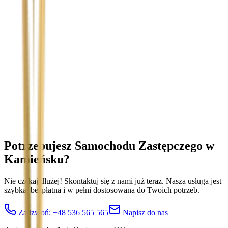
Temat
Treść wiadomości (opcjonalnie)
Wyrażam zgodę na przetwarzanie moich danych osobowych w
celu obsługi zapytania. Zobacz
Politykę Prywatności
.
Potrzebujesz Samochodu Zastępczego
w
Kamieńsku
?
Nie czekaj dłużej! Skontaktuj się z nami już teraz. Nasza usługa jest
szybka, bezpłatna i w pełni dostosowana do Twoich potrzeb.
Zadzwoń:
+48 536 565 565
Napisz do nas