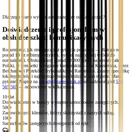
Dlaczego warto wybrać auto zastępcze od Zastępczak?
Doświadczenie i profesjonalizm w
obsłudze szkód komunikacyjnych
Rozumiemy, jak stresująca jest sytuacja po kolizji — dlatego od
ponad 10 lat robimy wszystko, byś jak najszybciej wrócił do
normalności. Obsłużyliśmy ponad 10 000 szkód na terenie całej
Polski, w tym setki w regionie kamieńskim — od Kamieńska, przez
Bełchatów i Piotrków Trybunalski, po Radomsko. Znamy specyfikę
lokalnych dróg i najczęstsze miejsca kolizji w tym rejonie. Masz
pytanie? Napisz na
szkody@zastepczak.pl
lub zadzwoń pod
536
565 565
— odpowiemy w kilka minut.
10+
lat
Doświadczenia w branży wynajmu samochodów zastępczych.
500+
Zadowolonych klientów, którzy skorzystali z naszych usług.
100+
Samochodów zastępczych dostępnych od ręki.