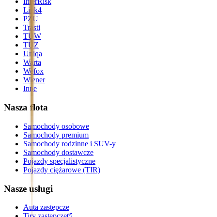
InterRisk
Link4
PZU
Trasti
TUW
TUZ
Uniqa
Warta
Wefox
Wiener
Inne
Nasza flota
Samochody osobowe
Samochody premium
Samochody rodzinne i SUV-y
Samochody dostawcze
Pojazdy specjalistyczne
Pojazdy ciężarowe (TIR)
Nasze usługi
Auta zastępcze
Tiry zastępcze