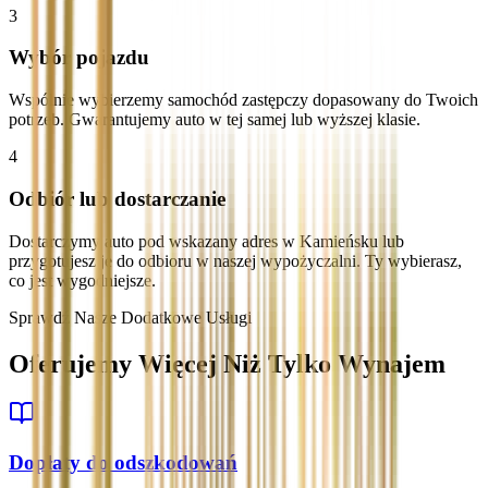
3
Wybór pojazdu
Wspólnie wybierzemy samochód zastępczy dopasowany do Twoich
potrzeb. Gwarantujemy auto w tej samej lub wyższej klasie.
4
Odbiór lub dostarczanie
Dostarczymy auto pod wskazany adres w Kamieńsku lub
przygotujesz je do odbioru w naszej wypożyczalni. Ty wybierasz,
co jest wygodniejsze.
Sprawdź Nasze Dodatkowe Usługi
Oferujemy Więcej Niż Tylko Wynajem
Dopłaty do odszkodowań