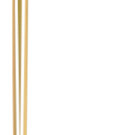
Imię i nazwisko / Firma
*
Numer telefonu
*
Marka i model uszkodzonego pojazdu
Ubezpieczyciel sprawcy