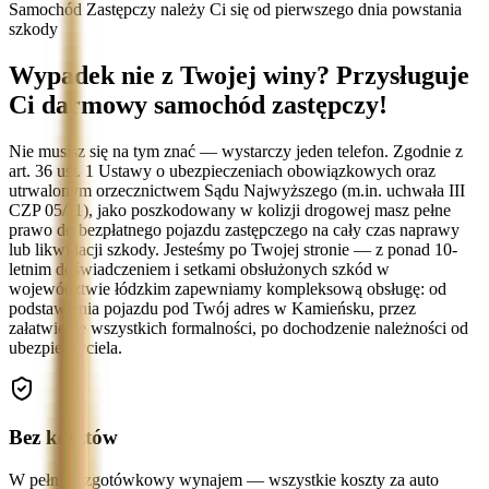
Samochód Zastępczy należy Ci się od pierwszego dnia powstania
szkody
Wypadek nie z Twojej winy? Przysługuje
Ci darmowy samochód zastępczy!
Nie musisz się na tym znać — wystarczy jeden telefon. Zgodnie z
art. 36 ust. 1 Ustawy o ubezpieczeniach obowiązkowych oraz
utrwalonym orzecznictwem Sądu Najwyższego (m.in. uchwała III
CZP 05/11), jako poszkodowany w kolizji drogowej masz pełne
prawo do bezpłatnego pojazdu zastępczego na cały czas naprawy
lub likwidacji szkody. Jesteśmy po Twojej stronie — z ponad 10-
letnim doświadczeniem i setkami obsłużonych szkód w
województwie łódzkim zapewniamy kompleksową obsługę: od
podstawienia pojazdu pod Twój adres w Kamieńsku, przez
załatwienie wszystkich formalności, po dochodzenie należności od
ubezpieczyciela.
Bez kosztów
W pełni bezgotówkowy wynajem — wszystkie koszty za auto