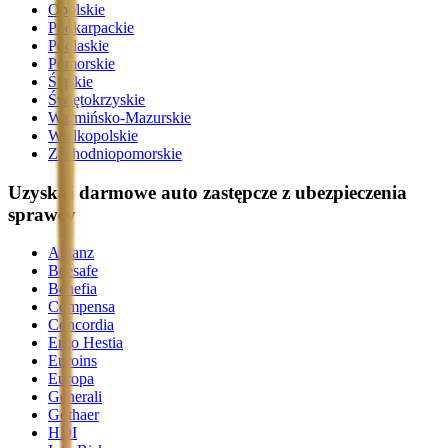
Opolskie
Podkarpackie
Podlaskie
Pomorskie
Śląskie
Świętokrzyskie
Warmińsko-Mazurskie
Wielkopolskie
Zachodniopomorskie
Uzyskaj darmowe auto zastępcze z ubezpieczenia
sprawcy
Allianz
Beesafe
Benefia
Compensa
Concordia
Ergo Hestia
Euroins
Europa
Generali
Gothaer
HDI