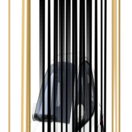
Audi A3
Zobacz
Audi A4
Zobacz
Ford Focus
Zobacz
Ford Mondeo
Zobacz
Hyundai i30
Zobacz
Opel Astra
Zobacz