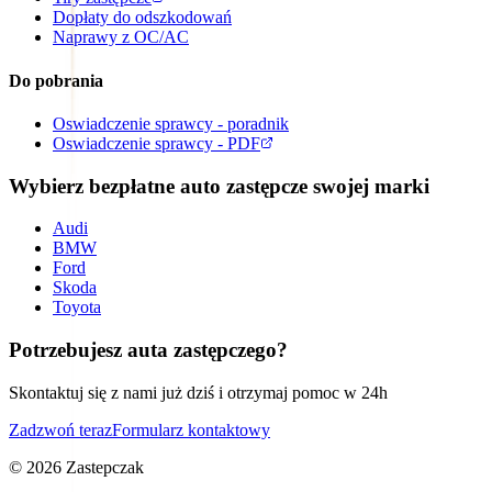
Dopłaty do odszkodowań
Naprawy z OC/AC
Do pobrania
Oswiadczenie sprawcy - poradnik
Oswiadczenie sprawcy - PDF
Wybierz bezpłatne auto zastępcze swojej marki
Audi
BMW
Ford
Skoda
Toyota
Potrzebujesz auta zastępczego?
Skontaktuj się z nami już dziś i otrzymaj pomoc w 24h
Zadzwoń teraz
Formularz kontaktowy
©
2026
Zastepczak