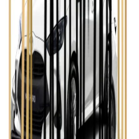
Opel Insignia
Zobacz
Seat Leon
Zobacz
Skoda Fabia
Zobacz
Skoda Kamiq
Zobacz
Skoda Octavia
Zobacz
Toyota Avensis
Zobacz