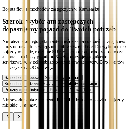
Bogata flota samochodów zastępczych w Kamieńsku
Szeroki wybór aut zastępczych -
dopasujemy pojazd do Twoich potrzeb
Niezależnie od tego, jakim autem jeździsz na co dzień — znajdziesz
u nas odpowiednik w tej samej lub wyższej klasie. Do wyboru masz
pojazdy miejskie, rodzinne SUV-y i kombi, samochody dostawcze,
a nawet auta klasy premium. Każdy pojazd jest regularnie
serwisowany, w pełni ubezpieczony i zawsze czysty. Zero kosztów
— wszystko z OC sprawcy.
Samochody osobowe
Samochody premium
Samochody rodzinne i SUV-y
Samochody dostawcze
Pojazdy specjalistyczne
Pojazdy ciężarowe (TIR)
Niezawodne auta z segmentu B, C i D idealne do codziennej jazdy
miejskiej i na trasy.