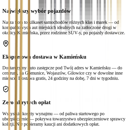
Największy wybór pojazdów
Nasza flota to kilkaset samochodów różnych klas i marek — od
kompaktowych aut miejskich idealnych na zatłoczone drogi w
okolicy Kamieńska, przez rodzinne SUV-y, po pojazdy dostawcze.
Ekspresowa dostawa w Kamieńsku
Dostarczymy auto zastępcze pod Twój adres w Kamieńsku — do
centrum, na Gomunice, Wojaszów, Gilowice czy w dowolne inne
miejsce. Dostawa gratis, 24 godziny na dobę, 7 dni w tygodniu.
Zero ukrytych opłat
Wszystkie koszty wynajmu — od paliwa startowego po
ubezpieczenie — pokrywa towarzystwo ubezpieczeniowe sprawcy
kolizji. Nie pobieramy kaucji ani dodatkowych opłat.