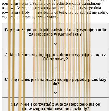
pojazd zastępczy przez cały okres technologicznie uzasadnionej
naprawy. Wynajmujemy auto zastępcze już od pierwszego dnia
powstania szkody — niezależnie od tego, czy pojazd jest niejezdny,
czy czeka na wycenę rzeczoznawcy.
Czy muszę ponosić jakiekolwiek koszty wynajmu auta
zastępczego w Kamieńsku?
Jakie dokumenty będą potrzebne do wynajęcia auta z
OC sprawcy?
Co się stanie, jeśli naprawa mojego pojazdu przedłuży
się?
Czy mogę skorzystać z auta zastępczego już od
pierwszego dnia powstania szkody?