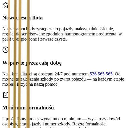
Nowoczesna flota
Nasze samochody zastępcze to pojazdy maksymalnie 2-letnie,
regularnie serwisowane zgodnie z harmonogramem producenta, w
pełni ubezpieczone i zawsze czyste.
Wsparcie przez całą dobę
Nasi konsultanci są dostępni 24/7 pod numerem
536 565 565
. Od
momentu zgłoszenia szkody po zwrot pojazdu — na każdym etapie
możesz liczyć na naszą pomoc.
Minimum formalności
Uprościliśmy proces wynajmu do minimum — wystarczy dowód
osobisty, prawo jazdy i numer szkody. Resztą formalności