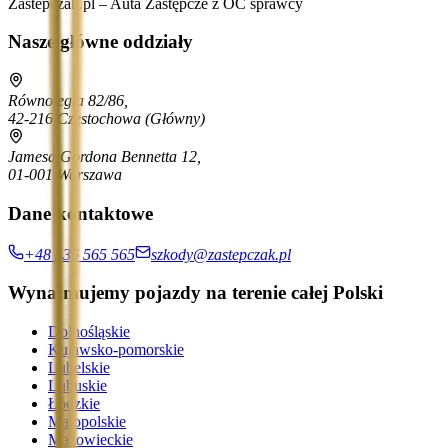
Zastepczak.pl – Auta Zastępcze z OC sprawcy
Nasze główne oddziały
Równoległa 82/86,
42-216 Częstochowa
(Główny)
Jamesa Gordona Bennetta 12,
01-001 Warszawa
Dane kontaktowe
+48 536 565 565
szkody@zastepczak.pl
Wynajmujemy pojazdy na terenie całej Polski
Dolnośląskie
Kujawsko-pomorskie
Lubelskie
Lubuskie
Łódzkie
Małopolskie
Mazowieckie