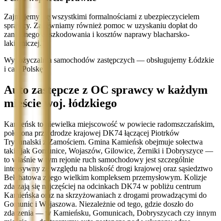
Zajmujemy się wszystkimi formalnościami z ubezpieczycielem
sprawcy. Zapewniamy również pomoc w uzyskaniu dopłat do
zaniżonego odszkodowania i kosztów naprawy blacharsko-
lakierniczej.
Wypożyczalnia samochodów zastępczych — obsługujemy Łódzkie
i całą Polskę
Auto zastępcze z OC sprawcy w każdym
mieście woj. łódzkiego
Kamieńsk to niewielka miejscowość w powiecie radomszczańskim,
położona przy drodze krajowej DK74 łączącej Piotrków
Trybunalski z Zamościem. Gmina Kamieńsk obejmuje sołectwa
takie jak Gomunice, Wojaszów, Gilowice, Żerniki i Dobryszyce —
to właśnie w tym rejonie ruch samochodowy jest szczególnie
intensywny ze względu na bliskość drogi krajowej oraz sąsiedztwo
Bełchatowa z jego wielkim kompleksem przemysłowym. Kolizje
zdarzają się najczęściej na odcinkach DK74 w pobliżu centrum
Kamieńska oraz na skrzyżowaniach z drogami prowadzącymi do
Gomunic i Wojaszowa. Niezależnie od tego, gdzie doszło do
zdarzenia — w Kamieńsku, Gomunicach, Dobryszycach czy innym