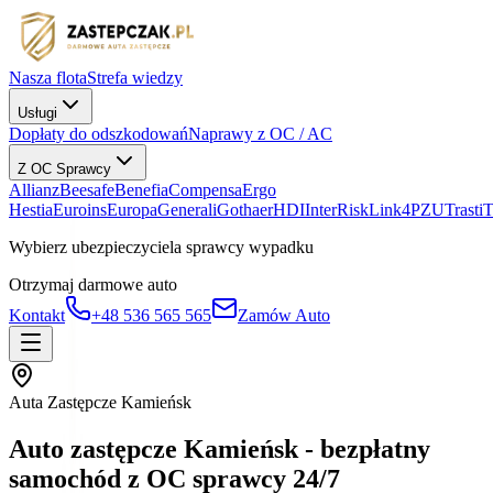
Nasza flota
Strefa wiedzy
Usługi
Dopłaty do odszkodowań
Naprawy z OC / AC
Z OC Sprawcy
Allianz
Beesafe
Benefia
Compensa
Ergo
Hestia
Euroins
Europa
Generali
Gothaer
HDI
InterRisk
Link4
PZU
Trasti
Wybierz ubezpieczyciela sprawcy wypadku
Otrzymaj darmowe auto
Kontakt
+48 536 565 565
Zamów Auto
Auta Zastępcze Kamieńsk
Auto zastępcze Kamieńsk - bezpłatny
samochód z OC sprawcy 24/7