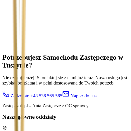
Temat
Treść wiadomości (opcjonalnie)
Wyrażam zgodę na przetwarzanie moich danych osobowych w
celu obsługi zapytania. Zobacz
Politykę Prywatności
.
Potrzebujesz Samochodu Zastępczego
w
Tuszynie
?
Nie czekaj dłużej! Skontaktuj się z nami już teraz. Nasza usługa jest
szybka, bezpłatna i w pełni dostosowana do Twoich potrzeb.
Zadzwoń:
+48 536 565 565
Napisz do nas
Zastepczak.pl – Auta Zastępcze z OC sprawcy
Nasze główne oddziały