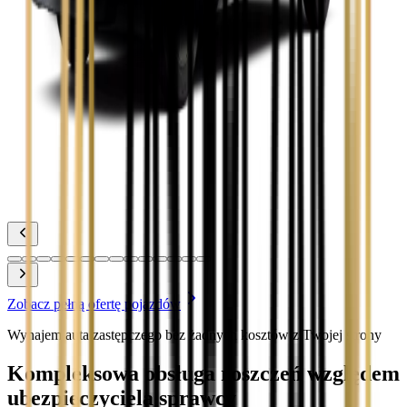
Zobacz
Toyota Corolla
Zobacz
Toyota Prius
Zobacz
Toyota Yaris
Zobacz
Zobacz pełną ofertę pojazdów
Wynajem auta zastępczego bez żadnych kosztów z Twojej strony
Kompleksowa obsługa roszczeń względem
ubezpieczyciela sprawcy