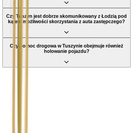
Czy Tuszyn jest dobrze skomunikowany z Łodzią pod
kątem możliwości skorzystania z auta zastępczego?
Czy pomoc drogowa w Tuszynie obejmuje również
holowanie pojazdu?
Nie wypełniaj tego pola
Imię i nazwisko / Firma
*
Numer telefonu
*
Marka i model uszkodzonego pojazdu
Ubezpieczyciel sprawcy