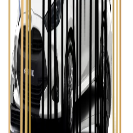
Seat Leon
Zobacz
Skoda Fabia
Zobacz
Skoda Kamiq
Zobacz
Skoda Octavia
Zobacz
Toyota Avensis
Zobacz
Toyota Camry