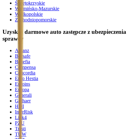
Świętokrzyskie
Warmińsko-Mazurskie
Wielkopolskie
Zachodniopomorskie
Uzyskaj darmowe auto zastępcze z ubezpieczenia
sprawcy
Allianz
Beesafe
Benefia
Compensa
Concordia
Ergo Hestia
Euroins
Europa
Generali
Gothaer
HDI
InterRisk
Link4
PZU
Trasti
TUW