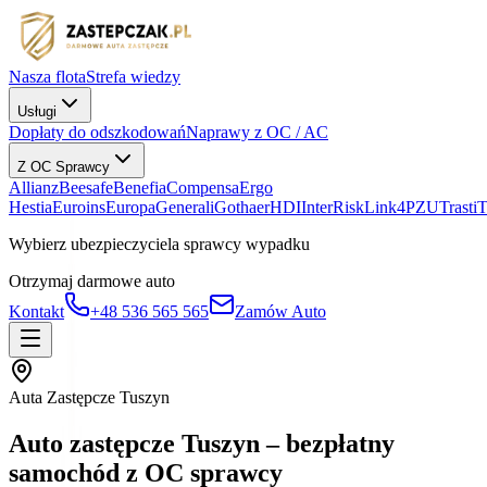
Nasza flota
Strefa wiedzy
Usługi
Dopłaty do odszkodowań
Naprawy z OC / AC
Z OC Sprawcy
Allianz
Beesafe
Benefia
Compensa
Ergo
Hestia
Euroins
Europa
Generali
Gothaer
HDI
InterRisk
Link4
PZU
Trasti
Wybierz ubezpieczyciela sprawcy wypadku
Otrzymaj darmowe auto
Kontakt
+48 536 565 565
Zamów Auto
Auta Zastępcze Tuszyn
Auto zastępcze Tuszyn – bezpłatny
samochód z OC sprawcy