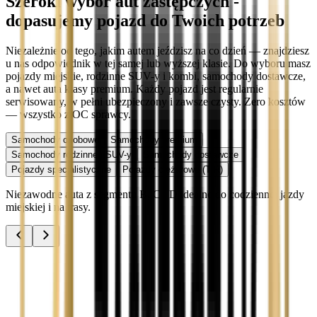
Szeroki wybór aut zastępczych -
dopasujemy pojazd do Twoich potrzeb
Niezależnie od tego, jakim autem jeździsz na co dzień — znajdziesz
u nas odpowiednik w tej samej lub wyższej klasie. Do wyboru masz
pojazdy miejskie, rodzinne SUV-y i kombi, samochody dostawcze,
a nawet auta klasy premium. Każdy pojazd jest regularnie
serwisowany, w pełni ubezpieczony i zawsze czysty. Zero kosztów
— wszystko z OC sprawcy.
Samochody osobowe
Samochody premium
Samochody rodzinne i SUV-y
Samochody dostawcze
Pojazdy specjalistyczne
Pojazdy ciężarowe (TIR)
Niezawodne auta z segmentu B, C i D idealne do codziennej jazdy
miejskiej i na trasy.
Audi A3
Zobacz