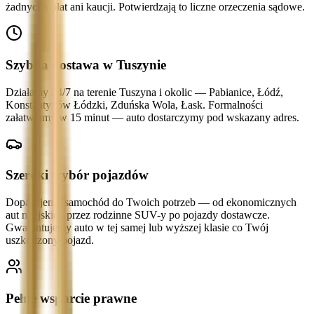
żadnych opłat ani kaucji. Potwierdzają to liczne orzeczenia sądowe.
Szybka dostawa w Tuszynie
Działamy 24/7 na terenie Tuszyna i okolic — Pabianice, Łódź,
Konstantynów Łódzki, Zduńska Wola, Łask. Formalności
załatwiamy w 15 minut — auto dostarczymy pod wskazany adres.
Szeroki wybór pojazdów
Dopasujemy samochód do Twoich potrzeb — od ekonomicznych
aut miejskich przez rodzinne SUV-y po pojazdy dostawcze.
Gwarantujemy auto w tej samej lub wyższej klasie co Twój
uszkodzony pojazd.
Pełne wsparcie prawne