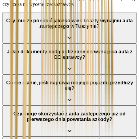
czy czeka na wycenę rzeczoznawcy.
Czy muszę ponosić jakiekolwiek koszty wynajmu auta
zastępczego w Tuszynie?
Jakie dokumenty będą potrzebne do wynajęcia auta z
OC sprawcy?
Co się stanie, jeśli naprawa mojego pojazdu przedłuży
się?
Czy mogę skorzystać z auta zastępczego już od
pierwszego dnia powstania szkody?