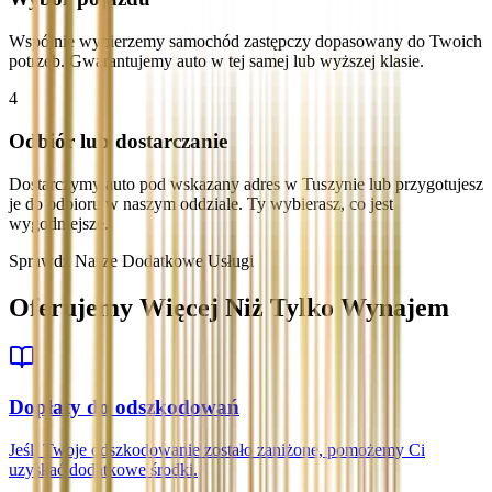
Wspólnie wybierzemy samochód zastępczy dopasowany do Twoich
potrzeb. Gwarantujemy auto w tej samej lub wyższej klasie.
4
Odbiór lub dostarczanie
Dostarczymy auto pod wskazany adres w Tuszynie lub przygotujesz
je do odbioru w naszym oddziale. Ty wybierasz, co jest
wygodniejsze.
Sprawdź Nasze Dodatkowe Usługi
Oferujemy Więcej Niż Tylko Wynajem
Dopłaty do odszkodowań
Jeśli Twoje odszkodowanie zostało zaniżone, pomożemy Ci
uzyskać dodatkowe środki.