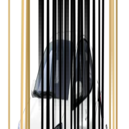
Audi A4
Zobacz
Ford Focus
Zobacz
Ford Mondeo
Zobacz
Hyundai i30
Zobacz
Opel Astra
Zobacz
Opel Insignia
Zobacz