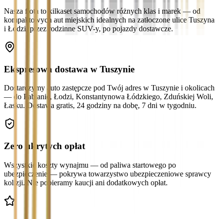
Nasza flota to kilkaset samochodów różnych klas i marek — od
kompaktowych aut miejskich idealnych na zatłoczone ulice Tuszyna
i Łodzi, przez rodzinne SUV-y, po pojazdy dostawcze.
Ekspresowa dostawa w Tuszynie
Dostarczymy auto zastępcze pod Twój adres w Tuszynie i okolicach
— do Pabianic, Łodzi, Konstantynowa Łódzkiego, Zduńskiej Woli,
Łasku. Dostawa gratis, 24 godziny na dobę, 7 dni w tygodniu.
Zero ukrytych opłat
Wszystkie koszty wynajmu — od paliwa startowego po
ubezpieczenie — pokrywa towarzystwo ubezpieczeniowe sprawcy
kolizji. Nie pobieramy kaucji ani dodatkowych opłat.