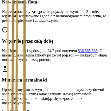
Nowoczesna flota
Nasze samochody zastępcze to pojazdy maksymalnie 2-letnie,
regularnie serwisowane zgodnie z harmonogramem producenta, w
pełni ubezpieczone i zawsze czyste.
Wsparcie przez całą dobę
Nasi konsultanci są dostępni 24/7 pod numerem
536 565 565
. Od
momentu zgłoszenia szkody po zwrot pojazdu — na każdym etapie
możesz liczyć na naszą pomoc.
Minimum formalności
Uprościliśmy proces wynajmu do minimum — wystarczy dowód
osobisty, prawo jazdy i numer szkody. Resztą formalności
zajmujemy się sami, kontaktując się bezpośrednio z
ubezpieczycielem.