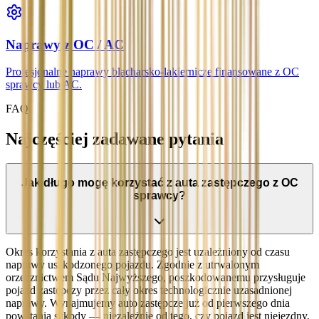
Naprawy z OC / AC
Profesjonalne naprawy blacharsko-lakiernicze finansowane z OC
sprawcy lub AC.
FAQ
Najczęściej zadawane pytania
Jak długo mogę korzystać z auta zastępczego z OC
sprawcy?
Okres korzystania z auta zastępczego jest uzależniony od czasu
naprawy uszkodzonego pojazdu. Zgodnie z utrwalonym
orzecznictwem Sądu Najwyższego, poszkodowanemu przysługuje
pojazd zastępczy przez cały okres technologicznie uzasadnionej
naprawy. Wynajmujemy auto zastępcze już od pierwszego dnia
powstania szkody — niezależnie od tego, czy pojazd jest niejezdny,