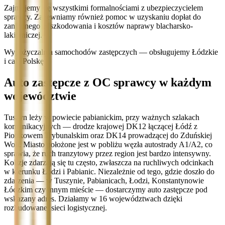
Zajmujemy się wszystkimi formalnościami z ubezpieczycielem
sprawcy. Zapewniamy również pomoc w uzyskaniu dopłat do
zaniżonego odszkodowania i kosztów naprawy blacharsko-
lakierniczej.
Wypożyczalnia samochodów zastępczych — obsługujemy Łódzkie
i całą Polskę
Auto zastępcze z OC sprawcy w każdym
województwie
Tuszyn leży w powiecie pabianickim, przy ważnych szlakach
komunikacyjnych — drodze krajowej DK12 łączącej Łódź z
Piotrkowem Trybunalskim oraz DK14 prowadzącej do Zduńskiej
Woli. Miasto położone jest w pobliżu węzła autostrady A1/A2, co
sprawia, że ruch tranzytowy przez region jest bardzo intensywny.
Kolizje zdarzają się tu często, zwłaszcza na ruchliwych odcinkach
w kierunku Łodzi i Pabianic. Niezależnie od tego, gdzie doszło do
zdarzenia — w Tuszynie, Pabianicach, Łodzi, Konstantynowie
Łódzkim czy innym mieście — dostarczymy auto zastępcze pod
wskazany adres. Działamy w 16 województwach dzięki
rozbudowanej sieci logistycznej.