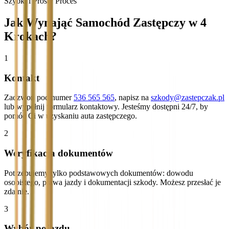
Szybki i Prosty Proces
Jak Wynająć Samochód Zastępczy w 4
Krokach?
1
Kontakt
Zadzwoń pod numer
536 565 565
, napisz na
szkody@zastepczak.pl
lub wypełnij formularz kontaktowy. Jesteśmy dostępni 24/7, by
pomóc Ci w uzyskaniu auta zastępczego.
2
Weryfikacja dokumentów
Potrzebujemy tylko podstawowych dokumentów: dowodu
osobistego, prawa jazdy i dokumentacji szkody. Możesz przesłać je
zdalnie.
3
Wybór pojazdu