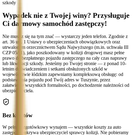
szkody
Wypadek nie z Twojej winy? Przysługuje
Ci darmowy samochód zastępczy!
Nie musisz się na tym znać — wystarczy jeden telefon. Zgodnie z
art. 36 ust. 1 Ustawy o ubezpieczeniach obowiązkowych oraz
utrwalonym orzecznictwem Sądu Najwyższego (m.in. uchwała III
CZP 05/11), jako poszkodowany w kolizji drogowej masz pełne
prawo do bezpłatnego pojazdu zastępczego na cały czas naprawy
lub likwidacji szkody. Jesteśmy po Twojej stronie — z ponad 10-
letnim doświadczeniem i setkami obsłużonych szkód w
województwie łódzkim zapewniamy kompleksową obsługę: od
podstawienia pojazdu pod Twój adres w Tuszynie, przez
załatwienie wszystkich formalności, po dochodzenie należności od
ubezpieczyciela.
Bez kosztów
W pełni bezgotówkowy wynajem — wszystkie koszty za auto
zastępcze pokrywa ubezpieczyciel sprawcy kolizji. Nie pobieramy