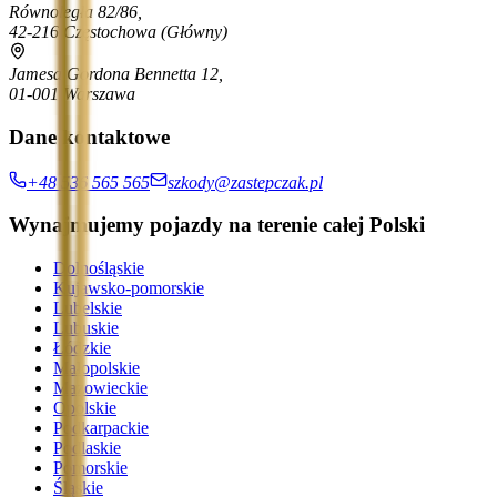
Równoległa 82/86,
42-216 Częstochowa
(Główny)
Jamesa Gordona Bennetta 12,
01-001 Warszawa
Dane kontaktowe
+48 536 565 565
szkody@zastepczak.pl
Wynajmujemy pojazdy na terenie całej Polski
Dolnośląskie
Kujawsko-pomorskie
Lubelskie
Lubuskie
Łódzkie
Małopolskie
Mazowieckie
Opolskie
Podkarpackie
Podlaskie
Pomorskie
Śląskie