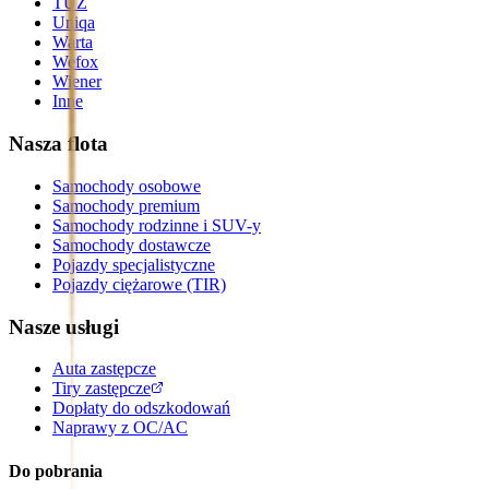
TUZ
Uniqa
Warta
Wefox
Wiener
Inne
Nasza flota
Samochody osobowe
Samochody premium
Samochody rodzinne i SUV-y
Samochody dostawcze
Pojazdy specjalistyczne
Pojazdy ciężarowe (TIR)
Nasze usługi
Auta zastępcze
Tiry zastępcze
Dopłaty do odszkodowań
Naprawy z OC/AC
Do pobrania