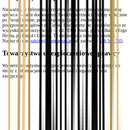
Nieważne, w którym towarzystwie ubezpieczeniowym ma polisę
sprawca — sami dochodzimy Twoich należności. Stoimy wyłącznie
po Twojej stronie, prowadząc negocjacje i ewentualne
postępowanie sądowe za Ciebie. Rozliczamy się bezgotówkowo ze
wszystkimi towarzystwami — od PZU i Warta, przez Allianz i Ergo
Hestia, po Link4 i Euroins. Ty nie ponosisz żadnych kosztów.
Napisz do nas:
szkody@zastepczak.pl
lub zadzwoń:
536 565 565
.
Towarzystwa ubezpieczeniowe sprawcy
Wybierz towarzystwo ubezpieczeniowe sprawcy, aby przejść do
strony z informacjami o formalnościach i organizacji auta
zastępczego.