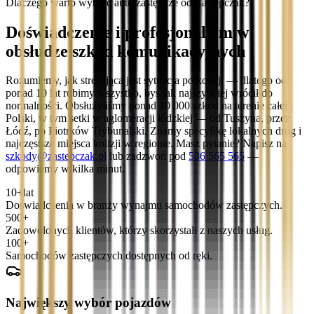
Dlaczego warto wybrać auto zastępcze od Zastępczak?
Doświadczenie i profesjonalizm w
obsłudze szkód komunikacyjnych
Rozumiemy, jak stresująca jest sytuacja po kolizji — dlatego od
ponad 10 lat robimy wszystko, byś jak najszybciej wrócił do
normalności. Obsłużyliśmy ponad 10 000 szkód na terenie całej
Polski, w tym setki w aglomeracji łódzkiej — od Tuszyna, przez
Łódź, po Piotrków Trybunalski. Znamy specyfikę lokalnych dróg i
najczęstsze miejsca kolizji w regionie. Masz pytanie? Napisz na
szkody@zastepczak.pl
lub zadzwoń pod
536 565 565
—
odpowiemy w kilka minut.
10+
lat
Doświadczenia w branży wynajmu samochodów zastępczych.
500+
Zadowolonych klientów, którzy skorzystali z naszych usług.
100+
Samochodów zastępczych dostępnych od ręki.
Największy wybór pojazdów