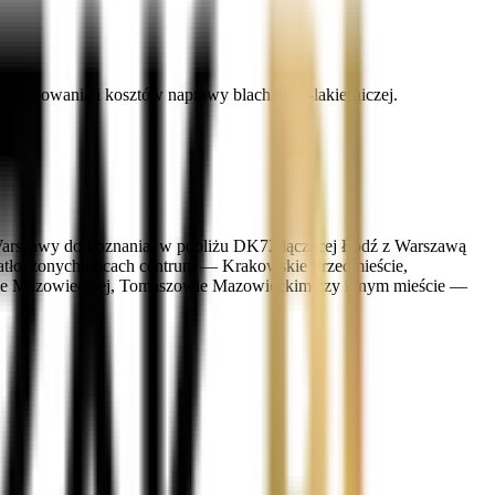
zkodowania i kosztów naprawy blacharsko-lakierniczej.
 z Warszawy do Poznania, w pobliżu DK72 łączącej Łódź z Warszawą
zatłoczonych ulicach centrum — Krakowskie Przedmieście,
Rawie Mazowieckiej, Tomaszowie Mazowieckim czy innym mieście —