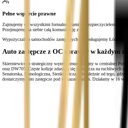
Pełne wsparcie prawne
Zajmujemy się wszystkimi formalnościami z ubezpieczycielem spraw
Przejmujemy na siebie całą komunikację z TU.
Wypożyczalnia samochodów zastępczych — obsługujemy Łódzkie i c
Auto zastępcze z OC sprawcy w każdym mie
Skierniewice to strategiczny węzeł komunikacyjny w centralnej Pol
oraz DW705. Częste kolizje zdarzają się zwłaszcza na ruchliwych o
Senatorska, Pomologiczna, Sienkiewicza. Niezależnie od tego, gd
dostarczymy auto zastępcze pod wskazany adres. Działamy w 16 w