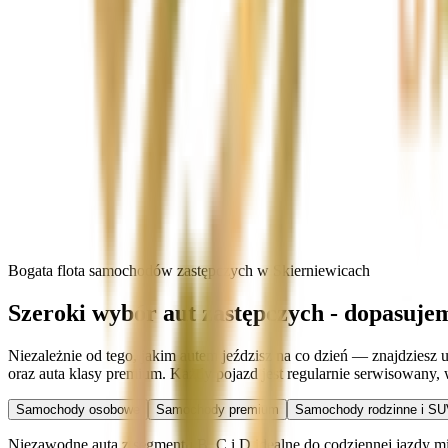
Bogata flota samochodów zastępczych w Skierniewicach
Szeroki wybór aut zastępczych - dopasuje
Niezależnie od tego, jakim autem jeździsz na co dzień — znajdziesz
oraz auta klasy premium. Każdy pojazd jest regularnie serwisowany
Samochody osobowe
Samochody premium
Samochody rodzinne i SU
Niezawodne auta z segmentu B, C i D idealne do codziennej jazdy miej