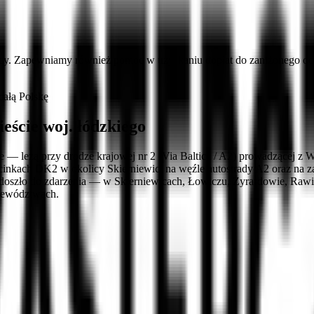
cy. Zapewniamy również pomoc w uzyskaniu dopłat do zaniżonego ods
ałą Polskę
ście woj. łódzkiego
sce — leżą przy drodze krajowej nr 2 (Via Baltica / A2) prowadzącej
dcinkach DK2 w okolicy Skierniewic, na węźle autostrady A2 oraz na 
zie doszło do zdarzenia — w Skierniewicach, Łowiczu, Żyrardowie, 
ojewództwach.