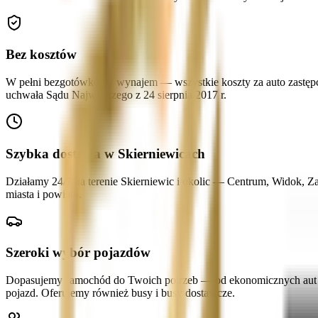
Bez kosztów
W pełni bezgotówkowy wynajem — wszystkie koszty za auto zastępcze
uchwała Sądu Najwyższego z 24 sierpnia 2017 r.
Szybka dostawa w Skierniewicach
Działamy 24/7 na terenie Skierniewic i okolic — Centrum, Widok, Z
miasta i powiatu.
Szeroki wybór pojazdów
Dopasujemy samochód do Twoich potrzeb — od ekonomicznych aut mi
pojazd. Oferujemy również busy i busy dostawcze.