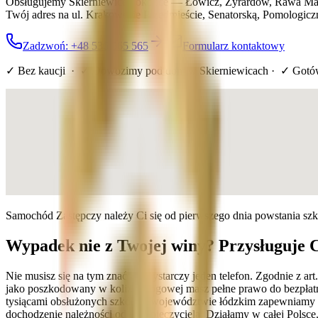
Obsługujemy Skierniewice i okolice — Łowicz, Żyrardów, Rawa Ma
Twój adres na ul. Krakowskie Przedmieście, Senatorską, Pomologicz
Zadzwoń: +48 536 565 565
Formularz kontaktowy
✓ Bez kaucji · ✓ Dowozimy pod dom
w Skierniewicach
· ✓ Gotó
Samochód Zastępczy należy Ci się od pierwszego dnia powstania sz
Wypadek nie z Twojej winy? Przysługuje 
Nie musisz się na tym znać — wystarczy jeden telefon. Zgodnie z a
jako poszkodowany w kolizji drogowej masz pełne prawo do bezpłatn
tysiącami obsłużonych szkód w województwie łódzkim zapewniamy ko
dochodzenie należności od ubezpieczyciela. Działamy w całej Polsce