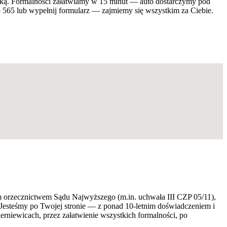
ką. Formalności załatwiamy w 15 minut — auto dostarczymy pod
 565 lub wypełnij formularz — zajmiemy się wszystkim za Ciebie.
ym orzecznictwem Sądu Najwyższego (m.in. uchwała III CZP 05/11),
 Jesteśmy po Twojej stronie — z ponad 10-letnim doświadczeniem i
niewicach, przez załatwienie wszystkich formalności, po