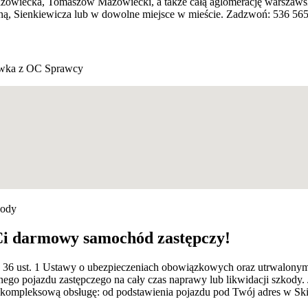
zowiecka, Tomaszów Mazowiecki, a także całą aglomerację warszaws
ną, Sienkiewicza lub w dowolne miejsce w mieście. Zadzwoń: 536 565
wka z OC Sprawcy
kody
Ci darmowy samochód zastępczy!
rt. 36 ust. 1 Ustawy o ubezpieczeniach obowiązkowych oraz utrwalon
ego pojazdu zastępczego na cały czas naprawy lub likwidacji szkody.
mpleksową obsługę: od podstawienia pojazdu pod Twój adres w Skier
.