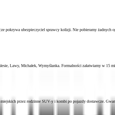
 pokrywa ubezpieczyciel sprawcy kolizji. Nie pobieramy żadnych opła
alesie, Lawy, Michałek, Wymyślanka. Formalności załatwiamy w 15 mi
ejskich przez rodzinne SUV-y i kombi po pojazdy dostawcze. Gwaran