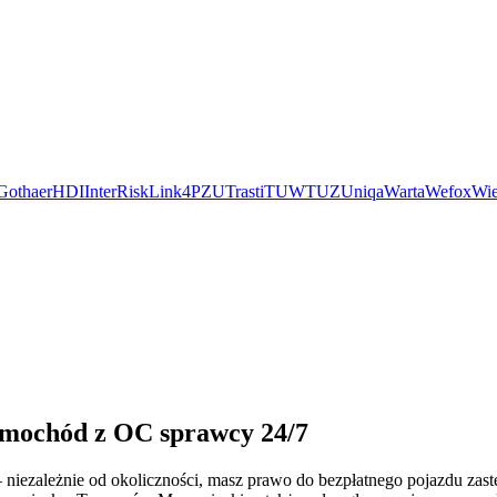
Gothaer
HDI
InterRisk
Link4
PZU
Trasti
TUW
TUZ
Uniqa
Warta
Wefox
Wie
samochód z OC sprawcy 24/7
 niezależnie od okoliczności, masz prawo do bezpłatnego pojazdu zas