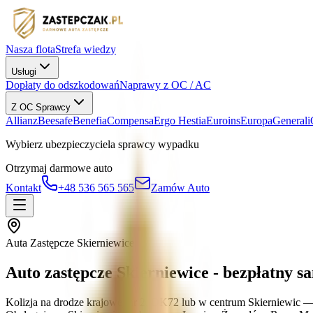
Nasza flota
Strefa wiedzy
Usługi
Dopłaty do odszkodowań
Naprawy z OC / AC
Z OC Sprawcy
Allianz
Beesafe
Benefia
Compensa
Ergo Hestia
Euroins
Europa
Generali
Wybierz ubezpieczyciela sprawcy wypadku
Otrzymaj darmowe auto
Kontakt
+48 536 565 565
Zamów Auto
Auta Zastępcze Skierniewice
Auto zastępcze Skierniewice - bezpłatny 
Kolizja na drodze krajowej nr 2, DK72 lub w centrum Skierniewic —