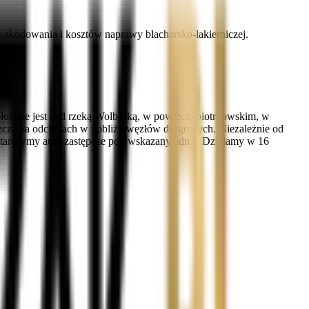
zkodowania i kosztów naprawy blacharsko-lakierniczej.
ołożone jest nad rzeką Wolbórką, w powiecie piotrkowskim, w
aszcza na odcinkach w pobliżu węzłów drogowych. Niezależnie od
tarczymy auto zastępcze pod wskazany adres. Działamy w 16