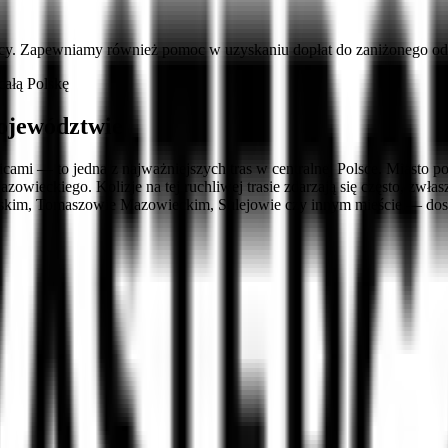
cy. Zapewniamy również pomoc w uzyskaniu dopłat do zaniżonego ods
ałą Polskę
ojewództwie
ami — to jedna z najważniejszych tras w centralnej Polsce. Miasto p
wieckiego. Kolizje na tej ruchliwej trasie zdarzają się często, zwł
alskim, Tomaszowie Mazowieckim, Sulejowie czy innym mieście — dos