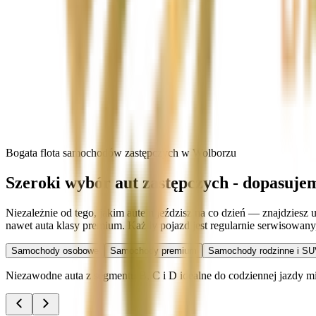
Bogata flota samochodów zastępczych w Wolborzu
Szeroki wybór aut zastępczych - dopasuje
Niezależnie od tego, jakim autem jeździsz na co dzień — znajdziesz
nawet auta klasy premium. Każdy pojazd jest regularnie serwisowan
Samochody osobowe
Samochody premium
Samochody rodzinne i SU
Niezawodne auta z segmentu B, C i D idealne do codziennej jazdy miej