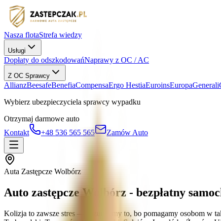
Nasza flota
Strefa wiedzy
Usługi
Dopłaty do odszkodowań
Naprawy z OC / AC
Z OC Sprawcy
Allianz
Beesafe
Benefia
Compensa
Ergo Hestia
Euroins
Europa
Generali
Wybierz ubezpieczyciela sprawcy wypadku
Otrzymaj darmowe auto
Kontakt
+48 536 565 565
Zamów Auto
Auta Zastępcze Wolbórz
Auto zastępcze Wolbórz - bezpłatny samo
Kolizja to zawsze stres — rozumiemy to, bo pomagamy osobom w tak