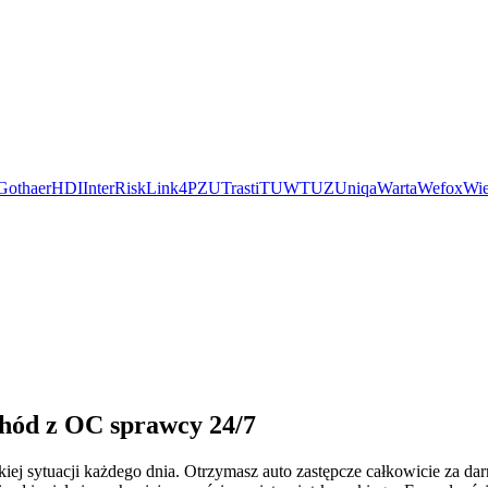
Gothaer
HDI
InterRisk
Link4
PZU
Trasti
TUW
TUZ
Uniqa
Warta
Wefox
Wie
chód z OC sprawcy 24/7
iej sytuacji każdego dnia. Otrzymasz auto zastępcze całkowicie za 