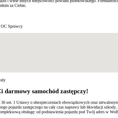
zd i wiele innych miejscowości powiatu piotrkowskiego. Formalnośc
tkim za Ciebie.
 OC Sprawcy
kody
Ci darmowy samochód zastępczy!
rt. 36 ust. 1 Ustawy o ubezpieczeniach obowiązkowych oraz utrwalon
ego pojazdu zastępczego na cały czas naprawy lub likwidacji szkody.
pleksową obsługę: od podstawienia pojazdu pod Twój adres w Wolbor