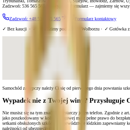
Trybunalski, Tomaszów Mazowiecki, Sulejów, Inowłódz, Żarnów, Uja
Zadzwoń: 536 565 565 lub wypełnij formularz — zajmiemy się wszys
Zadzwoń: +48 536 565 565
Formularz kontaktowy
✓ Bez kaucji · ✓ Dowozimy pod dom
w Wolborzu
· ✓ Gotówka z
Samochód zastępczy należy Ci się od pierwszego dnia powstania sz
Wypadek nie z Twojej winy? Przysługuje 
Nie musisz się na tym znać — wystarczy jeden telefon. Zgodnie z a
jako poszkodowany w kolizji drogowej masz pełne prawo do bezpłatn
setkami obsłużonych szkód w województwie łódzkim zapewniamy kom
należności od ubezpieczyciela.