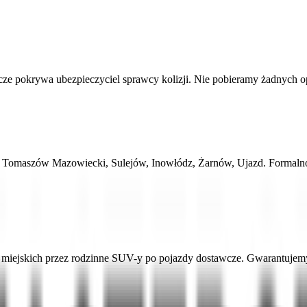
 pokrywa ubezpieczyciel sprawcy kolizji. Nie pobieramy żadnych opłat
ki, Tomaszów Mazowiecki, Sulejów, Inowłódz, Żarnów, Ujazd. Formal
ejskich przez rodzinne SUV-y po pojazdy dostawcze. Gwarantujemy a