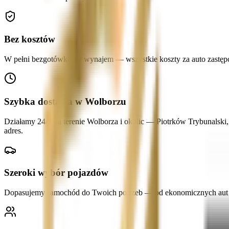
Bez kosztów
W pełni bezgotówkowy wynajem — wszystkie koszty za auto zastępcze
Szybka dostawa w Wolborzu
Działamy 24/7 na terenie Wolborza i okolic — Piotrków Trybunals
adres.
Szeroki wybór pojazdów
Dopasujemy samochód do Twoich potrzeb — od ekonomicznych aut mi