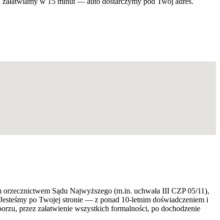
i załatwiamy w 15 minut — auto dostarczymy pod Twój adres.
ym orzecznictwem Sądu Najwyższego (m.in. uchwała III CZP 05/11),
 Jesteśmy po Twojej stronie — z ponad 10-letnim doświadczeniem i
zu, przez załatwienie wszystkich formalności, po dochodzenie