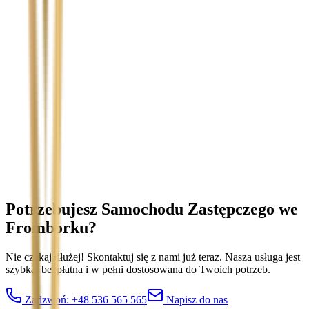
Temat
Treść wiadomości (opcjonalnie)
Wyrażam zgodę na przetwarzanie moich danych osobowych w
celu obsługi zapytania. Zobacz
Politykę Prywatności
.
Potrzebujesz Samochodu Zastępczego
we
Fromborku
?
Nie czekaj dłużej! Skontaktuj się z nami już teraz. Nasza usługa jest
szybka, bezpłatna i w pełni dostosowana do Twoich potrzeb.
Zadzwoń:
+48 536 565 565
Napisz do nas