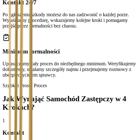
Kontakt 24/7
Po zgłoszeniu szkody możesz do nas zadzwonić o każdej porze.
Wyjaśniamy procedurę, wskazujemy kolejne kroki i pomagamy
przejść przez formalności bez chaosu.
Minimum formalności
Upraszczamy cały proces do niezbędnego minimum. Weryfikujemy
dokumenty, ustalamy szczegóły najmu i przejmujemy rozmowy z
ubezpieczycielem sprawcy.
Szybki i Prosty Proces
Jak Wynająć Samochód Zastępczy w 4
Krokach?
1
Kontakt