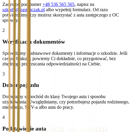
Zadzwoń pod numer
+48 536 565 565
, napisz na
szkody@zastepczak.pl
albo wypełnij formularz. Od razu
potwierdzimy, czy możesz skorzystać z auta zastępczego z OC
sprawcy.
2
Weryfikacja dokumentów
Sprawdzimy podstawowe dokumenty i informacje o szkodzie. Jeśli
czegoś brakuje, powiemy Ci dokładnie, co przygotować, bez
zbędnego przerzucania odpowiedzialności na Ciebie.
3
Dobór pojazdu
Dobieramy samochód do klasy Twojego auta i sposobu
użytkowania. Uwzględniamy, czy potrzebujesz pojazdu rodzinnego,
miejskiego, SUV-a albo auta do pracy.
4
Podstawienie auta