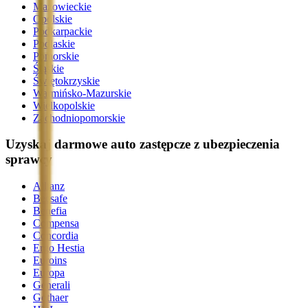
Mazowieckie
Opolskie
Podkarpackie
Podlaskie
Pomorskie
Śląskie
Świętokrzyskie
Warmińsko-Mazurskie
Wielkopolskie
Zachodniopomorskie
Uzyskaj darmowe auto zastępcze z ubezpieczenia
sprawcy
Allianz
Beesafe
Benefia
Compensa
Concordia
Ergo Hestia
Euroins
Europa
Generali
Gothaer