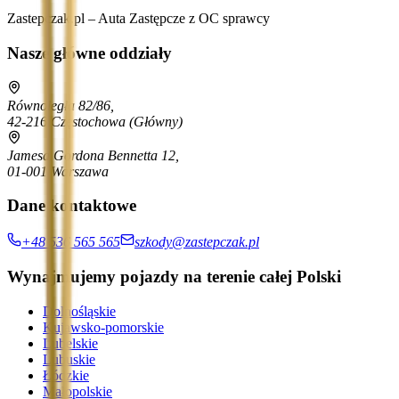
Zastepczak.pl – Auta Zastępcze z OC sprawcy
Nasze główne oddziały
Równoległa 82/86,
42-216 Częstochowa
(Główny)
Jamesa Gordona Bennetta 12,
01-001 Warszawa
Dane kontaktowe
+48 536 565 565
szkody@zastepczak.pl
Wynajmujemy pojazdy na terenie całej Polski
Dolnośląskie
Kujawsko-pomorskie
Lubelskie
Lubuskie
Łódzkie
Małopolskie