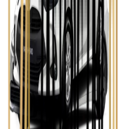
Skoda Fabia
Zobacz
Skoda Kamiq
Zobacz
Skoda Octavia
Zobacz
Toyota Avensis
Zobacz
Toyota Camry
Zobacz
Toyota Corolla