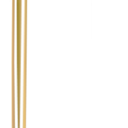
Nie wypełniaj tego pola
Imię i nazwisko / Firma
*
Numer telefonu
*
Marka i model uszkodzonego pojazdu
Ubezpieczyciel sprawcy