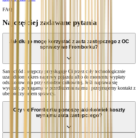
FAQ
Najczęściej zadawane pytania
Jak długo mogę korzystać z auta zastępczego z OC
sprawcy we Fromborku?
Samochód zastępczy przysługuje Ci przez cały technologicznie
uzasadniony okres naprawy pojazdu albo do momentu wypłaty
odszkodowania przy szkodzie całkowitej. Jeśli naprawa się
wydłuży, pomagamy w przedłużeniu najmu i przejmujemy kontakt z
ubezpieczycielem sprawcy.
Czy we Fromborku ponoszę jakiekolwiek koszty
wynajmu auta zastępczego?