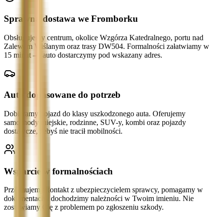
Sprawna dostawa we Fromborku
Obsługujemy centrum, okolice Wzgórza Katedralnego, portu nad
Zalewem Wiślanym oraz trasy DW504. Formalności załatwiamy w
15 minut — auto dostarczymy pod wskazany adres.
Auto dopasowane do potrzeb
Dobieramy pojazd do klasy uszkodzonego auta. Oferujemy
samochody miejskie, rodzinne, SUV-y, kombi oraz pojazdy
dostawcze, żebyś nie tracił mobilności.
Wsparcie w formalnościach
Przejmujemy kontakt z ubezpieczycielem sprawcy, pomagamy w
dokumentach i dochodzimy należności w Twoim imieniu. Nie
zostawiamy Cię z problemem po zgłoszeniu szkody.