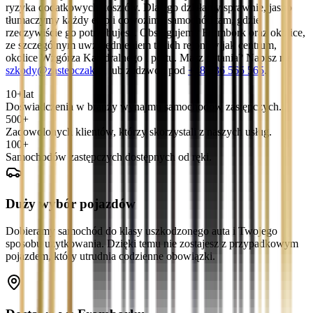
ryzyka dodatkowych kosztów. Dlatego działamy sprawnie, jasno
tłumaczymy każdy etap i dowozimy samochód tam, gdzie
rzeczywiście go potrzebujesz. Obsługujemy Frombork oraz okolice,
ze szczególnym uwzględnieniem takich rejonów jak centrum,
okolice Wzgórza Katedralnego i portu. Masz pytania? Napisz na
szkody@zastepczak.pl
lub zadzwoń pod
+48 536 565 565
.
10+
lat
Doświadczenia w branży wynajmu samochodów zastępczych.
500+
Zadowolonych klientów, którzy skorzystali z naszych usług.
100+
Samochodów zastępczych dostępnych od ręki.
Duży wybór pojazdów
Dobieramy samochód do klasy uszkodzonego auta i Twojego
sposobu użytkowania. Dzięki temu nie zostajesz z przypadkowym
pojazdem, który utrudnia codzienne obowiązki.