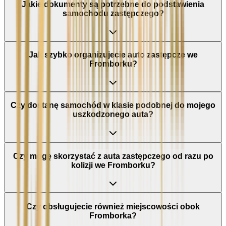
Jakie dokumenty są potrzebne do podstawienia
samochodu zastępczego?
Jak szybko organizujecie auto zastępcze we
Fromborku?
Czy dostanę samochód w klasie podobnej do mojego
uszkodzonego auta?
Czy mogę skorzystać z auta zastępczego od razu po
kolizji we Fromborku?
Czy obsługujecie również miejscowości obok
Fromborka?