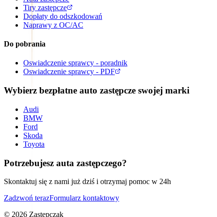
Tiry zastępcze
Dopłaty do odszkodowań
Naprawy z OC/AC
Do pobrania
Oswiadczenie sprawcy - poradnik
Oswiadczenie sprawcy - PDF
Wybierz bezpłatne auto zastępcze swojej marki
Audi
BMW
Ford
Skoda
Toyota
Potrzebujesz auta zastępczego?
Skontaktuj się z nami już dziś i otrzymaj pomoc w 24h
Zadzwoń teraz
Formularz kontaktowy
©
2026
Zastepczak