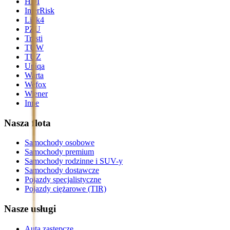
HDI
InterRisk
Link4
PZU
Trasti
TUW
TUZ
Uniqa
Warta
Wefox
Wiener
Inne
Nasza flota
Samochody osobowe
Samochody premium
Samochody rodzinne i SUV-y
Samochody dostawcze
Pojazdy specjalistyczne
Pojazdy ciężarowe (TIR)
Nasze usługi
Auta zastępcze