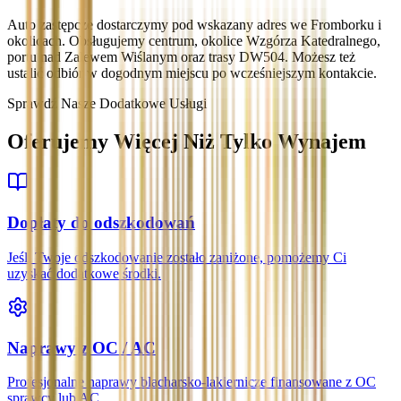
Auto zastępcze dostarczymy pod wskazany adres we Fromborku i
okolicach. Obsługujemy centrum, okolice Wzgórza Katedralnego,
portu nad Zalewem Wiślanym oraz trasy DW504. Możesz też
ustalić odbiór w dogodnym miejscu po wcześniejszym kontakcie.
Sprawdź Nasze Dodatkowe Usługi
Oferujemy Więcej Niż Tylko Wynajem
Dopłaty do odszkodowań
Jeśli Twoje odszkodowanie zostało zaniżone, pomożemy Ci
uzyskać dodatkowe środki.
Naprawy z OC / AC
Profesjonalne naprawy blacharsko-lakiernicze finansowane z OC
sprawcy lub AC.