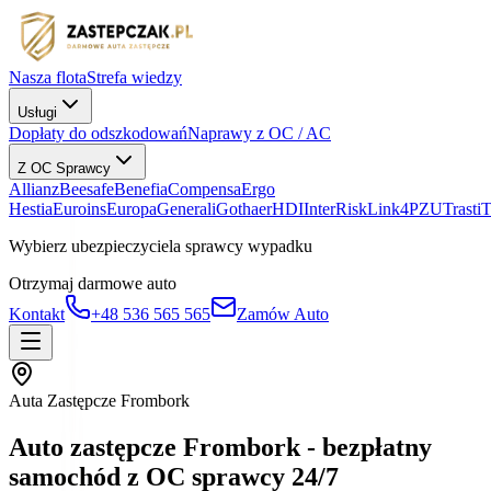
Nasza flota
Strefa wiedzy
Usługi
Dopłaty do odszkodowań
Naprawy z OC / AC
Z OC Sprawcy
Allianz
Beesafe
Benefia
Compensa
Ergo
Hestia
Euroins
Europa
Generali
Gothaer
HDI
InterRisk
Link4
PZU
Trasti
Wybierz ubezpieczyciela sprawcy wypadku
Otrzymaj darmowe auto
Kontakt
+48 536 565 565
Zamów Auto
Auta Zastępcze Frombork
Auto zastępcze Frombork - bezpłatny
samochód z OC sprawcy 24/7