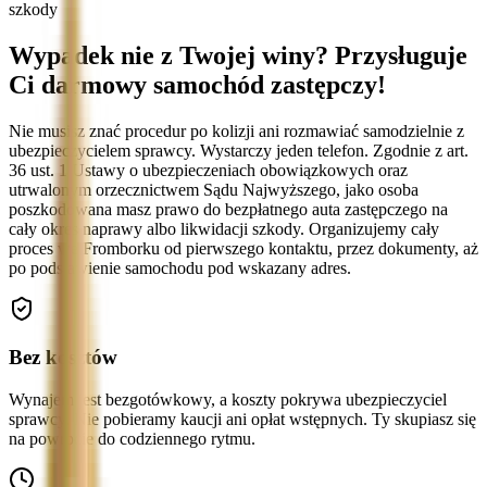
szkody
Wypadek nie z Twojej winy? Przysługuje
Ci darmowy samochód zastępczy!
Nie musisz znać procedur po kolizji ani rozmawiać samodzielnie z
ubezpieczycielem sprawcy. Wystarczy jeden telefon. Zgodnie z art.
36 ust. 1 Ustawy o ubezpieczeniach obowiązkowych oraz
utrwalonym orzecznictwem Sądu Najwyższego, jako osoba
poszkodowana masz prawo do bezpłatnego auta zastępczego na
cały okres naprawy albo likwidacji szkody. Organizujemy cały
proces we Fromborku od pierwszego kontaktu, przez dokumenty, aż
po podstawienie samochodu pod wskazany adres.
Bez kosztów
Wynajem jest bezgotówkowy, a koszty pokrywa ubezpieczyciel
sprawcy. Nie pobieramy kaucji ani opłat wstępnych. Ty skupiasz się
na powrocie do codziennego rytmu.