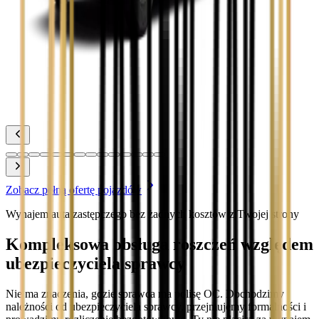
Zobacz
Toyota Prius
Zobacz
Toyota Yaris
Zobacz
Zobacz pełną ofertę pojazdów
Wynajem auta zastępczego bez żadnych kosztów z Twojej strony
Kompleksowa obsługa roszczeń względem
ubezpieczyciela sprawcy
Nie ma znaczenia, gdzie sprawca ma polisę OC. Dochodzimy
należności od ubezpieczyciela sprawcy, przejmujemy formalności i