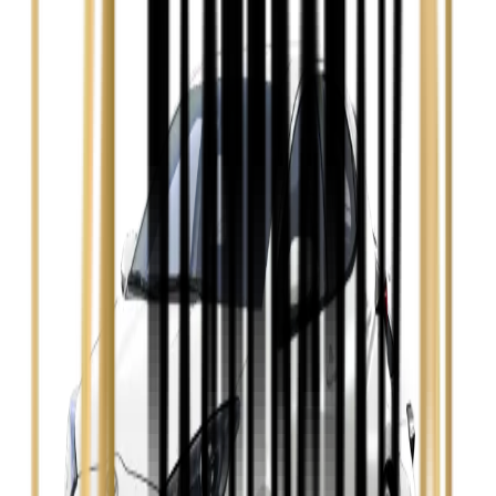
Ford Focus
Zobacz
Ford Mondeo
Zobacz
Hyundai i30
Zobacz
Opel Astra
Zobacz
Opel Insignia
Zobacz
Seat Leon
Zobacz