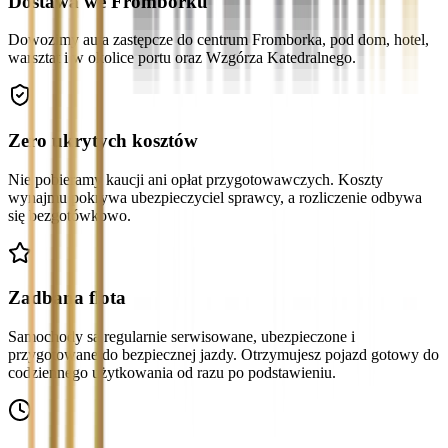
Dostawa we Fromborku
Dowozimy auta zastępcze do centrum Fromborka, pod dom, hotel,
warsztat i w okolice portu oraz Wzgórza Katedralnego.
Zero ukrytych kosztów
Nie pobieramy kaucji ani opłat przygotowawczych. Koszty
wynajmu pokrywa ubezpieczyciel sprawcy, a rozliczenie odbywa
się bezgotówkowo.
Zadbana flota
Samochody są regularnie serwisowane, ubezpieczone i
przygotowane do bezpiecznej jazdy. Otrzymujesz pojazd gotowy do
codziennego użytkowania od razu po podstawieniu.