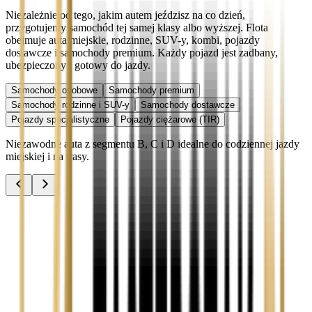
Niezależnie od tego, jakim autem jeździsz na co dzień,
przygotujemy samochód tej samej klasy albo wyższej. Flota
obejmuje auta miejskie, rodzinne, SUV-y, kombi, pojazdy
dostawcze i samochody premium. Każdy pojazd jest zadbany,
ubezpieczony i gotowy do jazdy.
Samochody osobowe
Samochody premium
Samochody rodzinne i SUV-y
Samochody dostawcze
Pojazdy specjalistyczne
Pojazdy ciężarowe (TIR)
Niezawodne auta z segmentu B, C i D idealne do codziennej jazdy
miejskiej i na trasy.
Audi A3
Zobacz
Audi A4
Zobacz