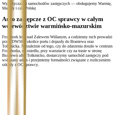
Wypożyczalnia samochodów zastępczych — obsługujemy Warmię,
Mazury i całą Polskę
Auto zastępcze z OC sprawcy w całym
województwie warmińsko-mazurskim
Frombork leży nad Zalewem Wiślanym, a codzienny ruch prowadzi
przez DW504, okolice portu i dojazdy do Braniewa oraz
Tolkmicka. Niezależnie od tego, czy do zdarzenia doszło w centrum
Fromborka, na osiedlu, przy warsztacie czy na trasie w stronę
Braniewo albo Tolkmicko, dostarczymy samochód zastępczy pod
wskazany adres i przejmiemy formalności związane z rozliczeniem
szkody z OC sprawcy.