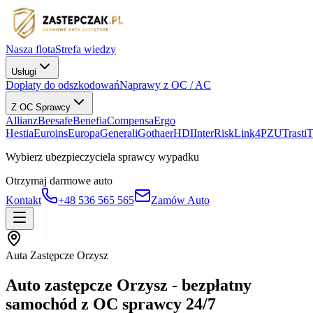
Nasza flota
Strefa wiedzy
Usługi
Dopłaty do odszkodowań
Naprawy z OC / AC
Z OC Sprawcy
Allianz
Beesafe
Benefia
Compensa
Ergo
Hestia
Euroins
Europa
Generali
Gothaer
HDI
InterRisk
Link4
PZU
Trasti
Wybierz ubezpieczyciela sprawcy wypadku
Otrzymaj darmowe auto
Kontakt
+48 536 565 565
Zamów Auto
Auta Zastępcze Orzysz
Auto zastępcze Orzysz - bezpłatny
samochód z OC sprawcy 24/7