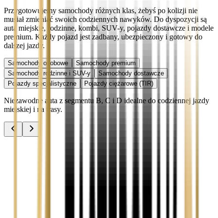
Przygotowujemy samochody różnych klas, żebyś po kolizji nie
musiał zmieniać swoich codziennych nawyków. Do dyspozycji są
auta miejskie, rodzinne, kombi, SUV-y, pojazdy dostawcze i modele
premium. Każdy pojazd jest zadbany, ubezpieczony i gotowy do
dalszej jazdy.
Samochody osobowe
Samochody premium
Samochody rodzinne i SUV-y
Samochody dostawcze
Pojazdy specjalistyczne
Pojazdy ciężarowe (TIR)
Niezawodne auta z segmentu B, C i D idealne do codziennej jazdy
miejskiej i na trasy.
Audi A3
Zobacz
Audi A4
Zobacz