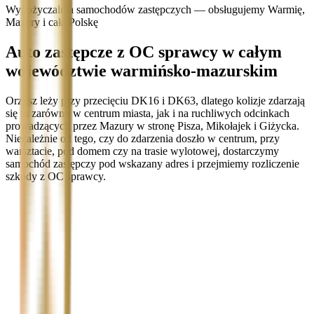
Wypożyczalnia samochodów zastępczych — obsługujemy Warmię,
Mazury i całą Polskę
Auto zastępcze z OC sprawcy w całym
województwie warmińsko-mazurskim
Orzysz leży przy przecięciu DK16 i DK63, dlatego kolizje zdarzają
się tu zarówno w centrum miasta, jak i na ruchliwych odcinkach
prowadzących przez Mazury w stronę Pisza, Mikołajek i Giżycka.
Niezależnie od tego, czy do zdarzenia doszło w centrum, przy
warsztacie, pod domem czy na trasie wylotowej, dostarczymy
samochód zastępczy pod wskazany adres i przejmiemy rozliczenie
szkody z OC sprawcy.