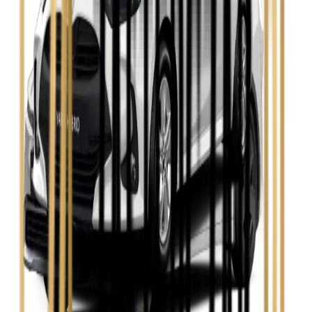
Skoda Fabia
Zobacz
Skoda Kamiq
Zobacz
Skoda Octavia
Zobacz
Toyota Avensis
Zobacz
Toyota Camry
Zobacz
Toyota Corolla