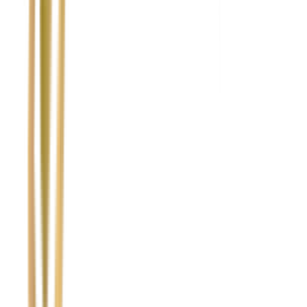
Nie wypełniaj tego pola
Imię i nazwisko / Firma
*
Numer telefonu
*
Marka i model uszkodzonego pojazdu
Ubezpieczyciel sprawcy