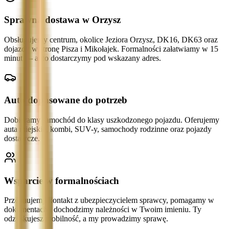
Sprawna dostawa w Orzysz
Obsługujemy centrum, okolice Jeziora Orzysz, DK16, DK63 oraz
dojazdy w stronę Pisza i Mikołajek. Formalności załatwiamy w 15
minut — auto dostarczymy pod wskazany adres.
Auto dopasowane do potrzeb
Dobieramy samochód do klasy uszkodzonego pojazdu. Oferujemy
auta miejskie, kombi, SUV-y, samochody rodzinne oraz pojazdy
dostawcze.
Wsparcie w formalnościach
Przejmujemy kontakt z ubezpieczycielem sprawcy, pomagamy w
dokumentach i dochodzimy należności w Twoim imieniu. Ty
odzyskujesz mobilność, a my prowadzimy sprawę.