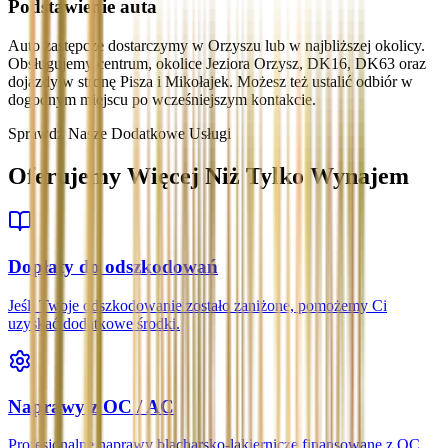
Podstawienie auta
Auto zastępcze dostarczymy w Orzyszu lub w najbliższej okolicy.
Obsługujemy centrum, okolice Jeziora Orzysz, DK16, DK63 oraz
dojazdy w stronę Pisza i Mikołajek. Możesz też ustalić odbiór w
dogodnym miejscu po wcześniejszym kontakcie.
Sprawdź Nasze Dodatkowe Usługi
Oferujemy Więcej Niż Tylko Wynajem
Dopłaty do odszkodowań
Jeśli Twoje odszkodowanie zostało zaniżone, pomożemy Ci
uzyskać dodatkowe środki.
Naprawy z OC / AC
Profesjonalne naprawy blacharsko-lakiernicze finansowane z OC