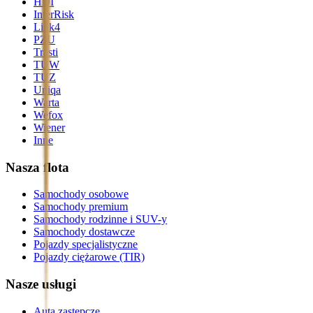
HDI
InterRisk
Link4
PZU
Trasti
TUW
TUZ
Uniqa
Warta
Wefox
Wiener
Inne
Nasza flota
Samochody osobowe
Samochody premium
Samochody rodzinne i SUV-y
Samochody dostawcze
Pojazdy specjalistyczne
Pojazdy ciężarowe (TIR)
Nasze usługi
Auta zastępcze