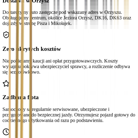
Dostawa w Orzysz
Dostarczymy auto zastępcze pod wskazany adres w Orzyszu.
Obsługujemy centrum, okolice Jeziora Orzysz, DK16, DK63 oraz
dojazdy w stronę Pisza i Mikołajek.
Zero ukrytych kosztów
Nie pobieramy kaucji ani opłat przygotowawczych. Koszty
wynajmu pokrywa ubezpieczyciel sprawcy, a rozliczenie odbywa
się bezgotówkowo.
Zadbana flota
Samochody są regularnie serwisowane, ubezpieczone i
przygotowane do bezpiecznej jazdy. Otrzymujesz pojazd gotowy do
codziennego użytkowania od razu po podstawieniu.