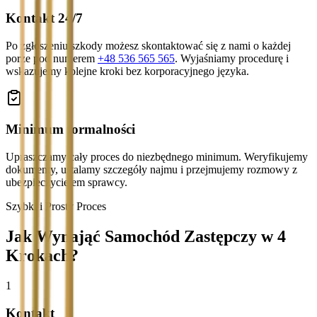
Kontakt 24/7
Po zgłoszeniu szkody możesz skontaktować się z nami o każdej
porze pod numerem
+48 536 565 565
. Wyjaśniamy procedurę i
wskazujemy kolejne kroki bez korporacyjnego języka.
Minimum formalności
Upraszczamy cały proces do niezbędnego minimum. Weryfikujemy
dokumenty, ustalamy szczegóły najmu i przejmujemy rozmowy z
ubezpieczycielem sprawcy.
Szybki i Prosty Proces
Jak Wynająć Samochód Zastępczy w 4
Krokach?
1
Kontakt