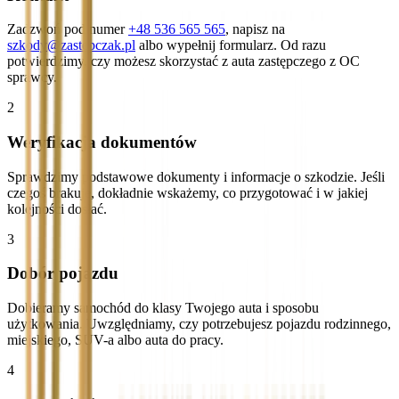
Zadzwoń pod numer
+48 536 565 565
, napisz na
szkody@zastepczak.pl
albo wypełnij formularz. Od razu
potwierdzimy, czy możesz skorzystać z auta zastępczego z OC
sprawcy.
2
Weryfikacja dokumentów
Sprawdzimy podstawowe dokumenty i informacje o szkodzie. Jeśli
czegoś brakuje, dokładnie wskażemy, co przygotować i w jakiej
kolejności dosłać.
3
Dobór pojazdu
Dobieramy samochód do klasy Twojego auta i sposobu
użytkowania. Uwzględniamy, czy potrzebujesz pojazdu rodzinnego,
miejskiego, SUV-a albo auta do pracy.
4