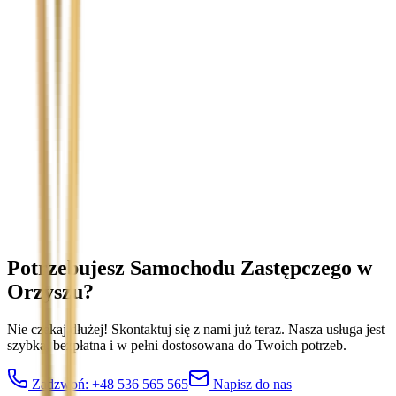
Temat
Treść wiadomości (opcjonalnie)
Wyrażam zgodę na przetwarzanie moich danych osobowych w
celu obsługi zapytania. Zobacz
Politykę Prywatności
.
Potrzebujesz Samochodu Zastępczego
w
Orzyszu
?
Nie czekaj dłużej! Skontaktuj się z nami już teraz. Nasza usługa jest
szybka, bezpłatna i w pełni dostosowana do Twoich potrzeb.
Zadzwoń:
+48 536 565 565
Napisz do nas