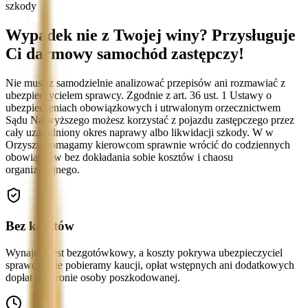
szkody
Wypadek nie z Twojej winy? Przysługuje
Ci darmowy samochód zastępczy!
Nie musisz samodzielnie analizować przepisów ani rozmawiać z
ubezpieczycielem sprawcy. Zgodnie z art. 36 ust. 1 Ustawy o
ubezpieczeniach obowiązkowych i utrwalonym orzecznictwem
Sądu Najwyższego możesz korzystać z pojazdu zastępczego przez
cały uzasadniony okres naprawy albo likwidacji szkody. W w
Orzyszu pomagamy kierowcom sprawnie wrócić do codziennych
obowiązków bez dokładania sobie kosztów i chaosu
organizacyjnego.
Bez kosztów
Wynajem jest bezgotówkowy, a koszty pokrywa ubezpieczyciel
sprawcy. Nie pobieramy kaucji, opłat wstępnych ani dodatkowych
dopłat po stronie osoby poszkodowanej.