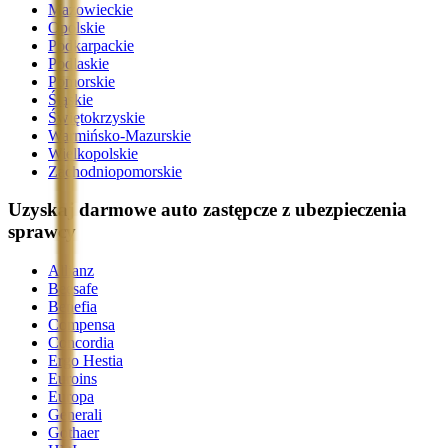
Mazowieckie
Opolskie
Podkarpackie
Podlaskie
Pomorskie
Śląskie
Świętokrzyskie
Warmińsko-Mazurskie
Wielkopolskie
Zachodniopomorskie
Uzyskaj darmowe auto zastępcze z ubezpieczenia
sprawcy
Allianz
Beesafe
Benefia
Compensa
Concordia
Ergo Hestia
Euroins
Europa
Generali
Gothaer