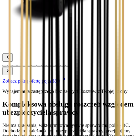
Zobacz
Toyota Prius
Zobacz
Toyota Yaris
Zobacz
Zobacz pełną ofertę pojazdów
Wynajem auta zastępczego bez żadnych kosztów z Twojej strony
Kompleksowa obsługa roszczeń względem
ubezpieczyciela sprawcy
Nie ma znaczenia, w którym towarzystwie sprawca ma polisę OC.
Dochodzimy należności od ubezpieczyciela sprawcy, przejmujemy