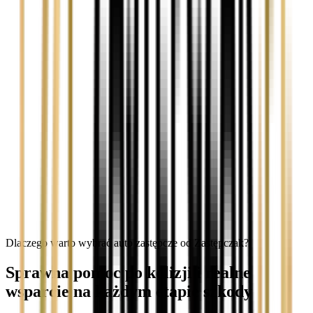
Dlaczego warto wybrać auto zastępcze od Zastępczak?
Sprawna pomoc po kolizji i realne
wsparcie na każdym etapie szkody