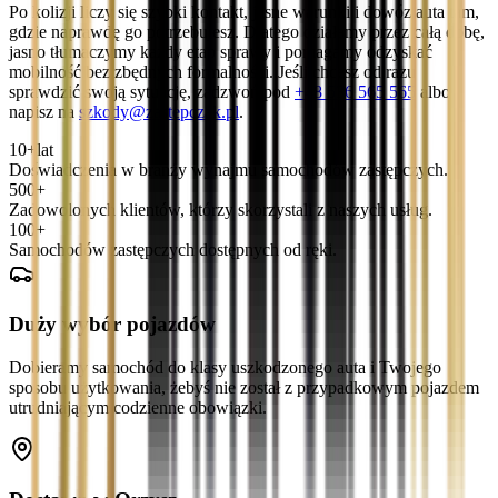
Po kolizji liczy się szybki kontakt, jasne warunki i dowóz auta tam,
gdzie naprawdę go potrzebujesz. Dlatego działamy przez całą dobę,
jasno tłumaczymy każdy etap sprawy i pomagamy odzyskać
mobilność bez zbędnych formalności. Jeśli chcesz od razu
sprawdzić swoją sytuację, zadzwoń pod
+48 536 565 565
albo
napisz na
szkody@zastepczak.pl
.
10+
lat
Doświadczenia w branży wynajmu samochodów zastępczych.
500+
Zadowolonych klientów, którzy skorzystali z naszych usług.
100+
Samochodów zastępczych dostępnych od ręki.
Duży wybór pojazdów
Dobieramy samochód do klasy uszkodzonego auta i Twojego
sposobu użytkowania, żebyś nie został z przypadkowym pojazdem
utrudniającym codzienne obowiązki.