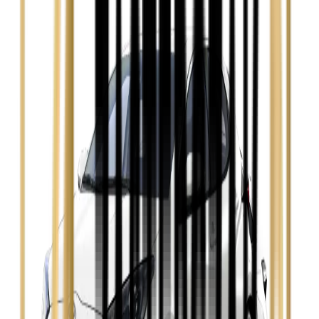
Ford Focus
Zobacz
Ford Mondeo
Zobacz
Hyundai i30
Zobacz
Opel Astra
Zobacz
Opel Insignia
Zobacz
Seat Leon
Zobacz