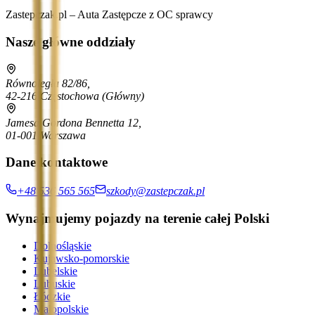
Zastepczak.pl – Auta Zastępcze z OC sprawcy
Nasze główne oddziały
Równoległa 82/86,
42-216 Częstochowa
(Główny)
Jamesa Gordona Bennetta 12,
01-001 Warszawa
Dane kontaktowe
+48 536 565 565
szkody@zastepczak.pl
Wynajmujemy pojazdy na terenie całej Polski
Dolnośląskie
Kujawsko-pomorskie
Lubelskie
Lubuskie
Łódzkie
Małopolskie