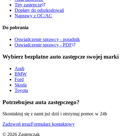
Tiry zastępcze
Dopłaty do odszkodowań
Naprawy z OC/AC
Do pobrania
Oswiadczenie sprawcy - poradnik
Oswiadczenie sprawcy - PDF
Wybierz bezpłatne auto zastępcze swojej marki
Audi
BMW
Ford
Skoda
Toyota
Potrzebujesz auta zastępczego?
Skontaktuj się z nami już dziś i otrzymaj pomoc w 24h
Zadzwoń teraz
Formularz kontaktowy
©
2026
Zastepczak