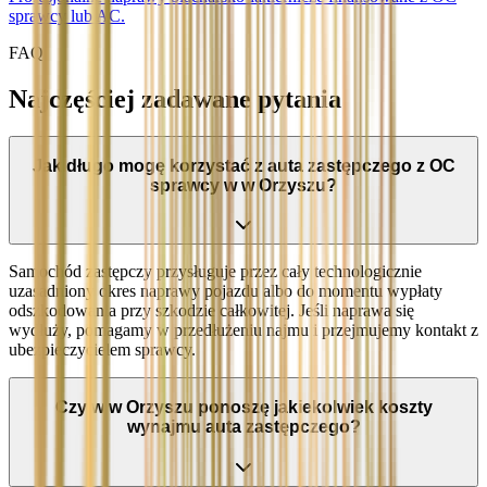
sprawcy lub AC.
FAQ
Najczęściej zadawane pytania
Jak długo mogę korzystać z auta zastępczego z OC
sprawcy w w Orzyszu?
Samochód zastępczy przysługuje przez cały technologicznie
uzasadniony okres naprawy pojazdu albo do momentu wypłaty
odszkodowania przy szkodzie całkowitej. Jeśli naprawa się
wydłuży, pomagamy w przedłużeniu najmu i przejmujemy kontakt z
ubezpieczycielem sprawcy.
Czy w w Orzyszu ponoszę jakiekolwiek koszty
wynajmu auta zastępczego?