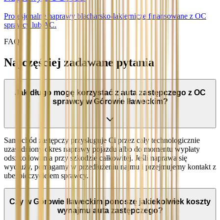
Profesjonalne naprawy blacharsko-lakiernicze finansowane z OC
sprawcy lub AC.
FAQ
Najczęściej zadawane pytania
Jak długo mogę korzystać z auta zastępczego z OC
sprawcy w Górowie Iławeckim?
Samochód zastępczy przysługuje Ci przez cały technologicznie
uzasadniony okres naprawy pojazdu albo do momentu wypłaty
odszkodowania przy szkodzie całkowitej. Jeśli naprawa się
wydłuży, pomagamy w przedłużeniu najmu i przejmujemy kontakt z
ubezpieczycielem sprawcy.
Czy w Górowie Iławeckim ponoszę jakiekolwiek koszty
wynajmu auta zastępczego?