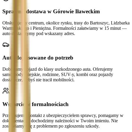
Sprawna dostawa w Górowie Iławeckim
Obsługujemy centrum, okolice rynku, trasy do Bartoszyc, Lidzbarka
Warmińskiego i Pieniężna. Formalności załatwiamy w 15 minut —
auto dostarczymy pod wskazany adres.
Auto dopasowane do potrzeb
Dobieramy pojazd do klasy uszkodzonego auta. Oferujemy
samochody miejskie, rodzinne, SUV-y, kombi oraz pojazdy
dostawcze, żebyś nie tracił mobilności.
Wsparcie w formalnościach
Przejmujemy kontakt z ubezpieczycielem sprawcy, pomagamy w
dokumentach i dochodzimy należności w Twoim imieniu. Nie
zostawiamy Cię z problemem po zgłoszeniu szkody.