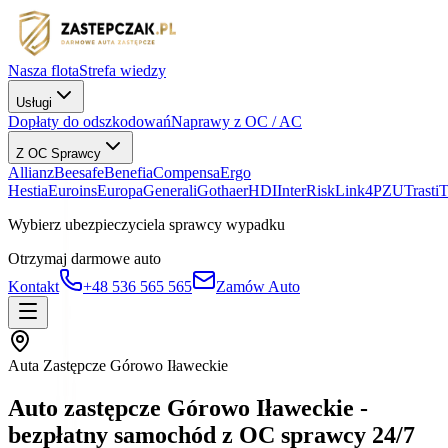
Nasza flota
Strefa wiedzy
Usługi
Dopłaty do odszkodowań
Naprawy z OC / AC
Z OC Sprawcy
Allianz
Beesafe
Benefia
Compensa
Ergo
Hestia
Euroins
Europa
Generali
Gothaer
HDI
InterRisk
Link4
PZU
Trasti
Wybierz ubezpieczyciela sprawcy wypadku
Otrzymaj darmowe auto
Kontakt
+48 536 565 565
Zamów Auto
Auta Zastępcze Górowo Iławeckie
Auto zastępcze Górowo Iławeckie -
bezpłatny samochód z OC sprawcy 24/7