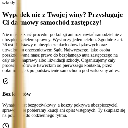
szkody
Wypadek nie z Twojej winy? Przysługuje
Ci darmowy samochód zastępczy!
Nie musisz znać procedur po kolizji ani rozmawiać samodzielnie z
ubezpieczycielem sprawcy. Wystarczy jeden telefon. Zgodnie z art.
36 ust. 1 Ustawy o ubezpieczeniach obowiązkowych oraz
utrwalonym orzecznictwem Sądu Najwyższego, jako osoba
poszkodowana masz prawo do bezpłatnego auta zastępczego na
cały okres naprawy albo likwidacji szkody. Organizujemy cały
proces w Górowie Iławeckim od pierwszego kontaktu, przez
dokumenty, aż po podstawienie samochodu pod wskazany adres.
Bez kosztów
Wynajem jest bezgotówkowy, a koszty pokrywa ubezpieczyciel
sprawcy. Nie pobieramy kaucji ani opłat wstępnych. Ty skupiasz się
na powrocie do codziennego rytmu.