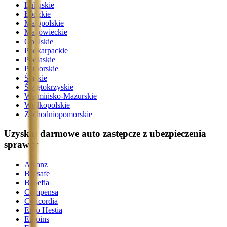
Lubuskie
Łódzkie
Małopolskie
Mazowieckie
Opolskie
Podkarpackie
Podlaskie
Pomorskie
Śląskie
Świętokrzyskie
Warmińsko-Mazurskie
Wielkopolskie
Zachodniopomorskie
Uzyskaj darmowe auto zastępcze z ubezpieczenia
sprawcy
Allianz
Beesafe
Benefia
Compensa
Concordia
Ergo Hestia
Euroins