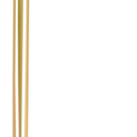
Nie wypełniaj tego pola
Imię i nazwisko / Firma
*
Numer telefonu
*
Marka i model uszkodzonego pojazdu
Ubezpieczyciel sprawcy