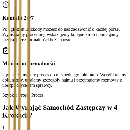
Kontakt 24/7
Po zgłoszeniu szkody możesz do nas zadzwonić o każdej porze.
Wyjaśniamy procedurę, wskazujemy kolejne kroki i pomagamy
przejść przez formalności bez chaosu.
Minimum formalności
Upraszczamy cały proces do niezbędnego minimum. Weryfikujemy
dokumenty, ustalamy szczegóły najmu i przejmujemy rozmowy z
ubezpieczycielem sprawcy.
Szybki i Prosty Proces
Jak Wynająć Samochód Zastępczy w 4
Krokach?
1