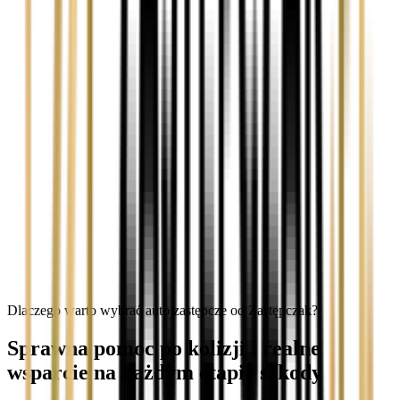
Dlaczego warto wybrać auto zastępcze od Zastępczak?
Sprawna pomoc po kolizji i realne
wsparcie na każdym etapie szkody