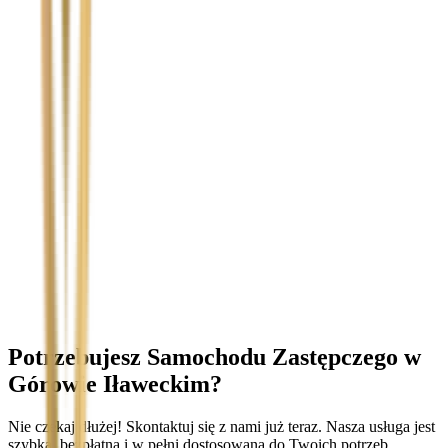
Temat
Treść wiadomości (opcjonalnie)
Wyrażam zgodę na przetwarzanie moich danych osobowych w
celu obsługi zapytania. Zobacz
Politykę Prywatności
.
Potrzebujesz Samochodu Zastępczego
w
Górowie Iławeckim
?
Nie czekaj dłużej! Skontaktuj się z nami już teraz. Nasza usługa jest
szybka, bezpłatna i w pełni dostosowana do Twoich potrzeb.