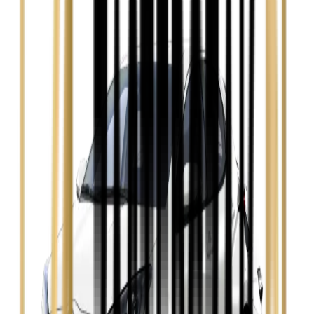
Ford Focus
Zobacz
Ford Mondeo
Zobacz
Hyundai i30
Zobacz
Opel Astra
Zobacz
Opel Insignia
Zobacz
Seat Leon