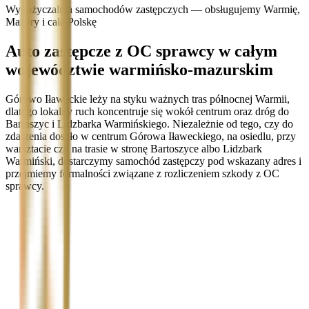
Wypożyczalnia samochodów zastępczych — obsługujemy Warmię,
Mazury i całą Polskę
Auto zastępcze z OC sprawcy w całym
województwie warmińsko-mazurskim
Górowo Iławeckie leży na styku ważnych tras północnej Warmii,
dlatego lokalny ruch koncentruje się wokół centrum oraz dróg do
Bartoszyc i Lidzbarka Warmińskiego. Niezależnie od tego, czy do
zdarzenia doszło w centrum Górowa Iławeckiego, na osiedlu, przy
warsztacie czy na trasie w stronę Bartoszyce albo Lidzbark
Warmiński, dostarczymy samochód zastępczy pod wskazany adres i
przejmiemy formalności związane z rozliczeniem szkody z OC
sprawcy.