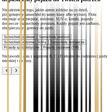
Niezależnie od tego, jakim autem jeździsz na co dzień,
przygotujemy samochód tej samej klasy albo wyższej. Flota
obejmuje auta miejskie, rodzinne, SUV-y, kombi, pojazdy
dostawcze i samochody premium. Każdy pojazd jest zadbany,
ubezpieczony i gotowy do jazdy.
Samochody osobowe
Samochody premium
Samochody rodzinne i SUV-y
Samochody dostawcze
Pojazdy specjalistyczne
Pojazdy ciężarowe (TIR)
Niezawodne auta z segmentu B, C i D idealne do codziennej jazdy
miejskiej i na trasy.
Audi A3
Zobacz
Audi A4
Zobacz