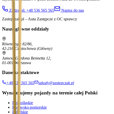
Zadzwoń:
+48 536 565 565
Napisz do nas
Zastepczak.pl – Auta Zastępcze z OC sprawcy
Nasze główne oddziały
Równoległa 82/86,
42-216 Częstochowa
(Główny)
Jamesa Gordona Bennetta 12,
01-001 Warszawa
Dane kontaktowe
+48 536 565 565
szkody@zastepczak.pl
Wynajmujemy pojazdy na terenie całej Polski
Dolnośląskie
Kujawsko-pomorskie
Lubelskie