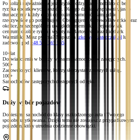
Po kolizji najważniejsze jest szybkie odzyskanie mobilności bez
ryzyka dodatkowych kosztów. Dlatego działamy sprawnie, jasno
tłumaczymy każdy etap i dowozimy samochód tam, gdzie
rzeczywiście go potrzebujesz. Obsługujemy Górowo Iławeckie oraz
okolice, ze szczególnym uwzględnieniem takich rejonów jak
centrum, okolice rynku i wyloty na Bartoszyce oraz Lidzbark
Warmiński. Masz pytania? Napisz na
szkody@zastepczak.pl
lub
zadzwoń pod
+48 536 565 565
.
10+
lat
Doświadczenia w branży wynajmu samochodów zastępczych.
500+
Zadowolonych klientów, którzy skorzystali z naszych usług.
100+
Samochodów zastępczych dostępnych od ręki.
Duży wybór pojazdów
Dobieramy samochód do klasy uszkodzonego auta i Twojego
sposobu użytkowania. Dzięki temu nie zostajesz z przypadkowym
pojazdem, który utrudnia codzienne obowiązki.