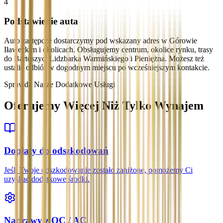
4
Podstawienie auta
Auto zastępcze dostarczymy pod wskazany adres w Górowie
Iławeckim i okolicach. Obsługujemy centrum, okolice rynku, trasy
do Bartoszyc, Lidzbarka Warmińskiego i Pieniężna. Możesz też
ustalić odbiór w dogodnym miejscu po wcześniejszym kontakcie.
Sprawdź Nasze Dodatkowe Usługi
Oferujemy Więcej Niż Tylko Wynajem
Dopłaty do odszkodowań
Jeśli Twoje odszkodowanie zostało zaniżone, pomożemy Ci
uzyskać dodatkowe środki.
Naprawy z OC / AC