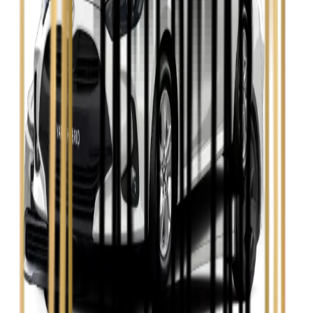
Zobacz
Skoda Fabia
Zobacz
Skoda Kamiq
Zobacz
Skoda Octavia
Zobacz
Toyota Avensis
Zobacz
Toyota Camry
Zobacz
Toyota Corolla