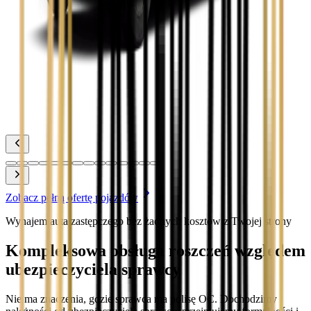
Zobacz
Toyota Prius
Zobacz
Toyota Yaris
Zobacz
Zobacz pełną ofertę pojazdów
Wynajem auta zastępczego bez żadnych kosztów z Twojej strony
Kompleksowa obsługa roszczeń względem
ubezpieczyciela sprawcy
Nie ma znaczenia, gdzie sprawca ma polisę OC. Dochodzimy