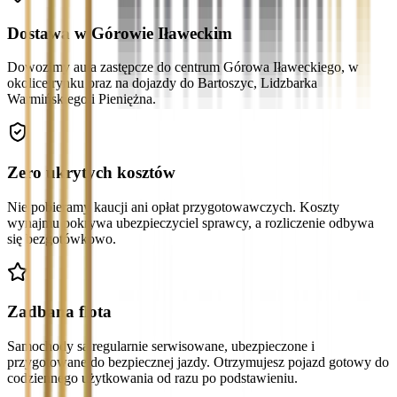
Dostawa w Górowie Iławeckim
Dowozimy auta zastępcze do centrum Górowa Iławeckiego, w
okolice rynku oraz na dojazdy do Bartoszyc, Lidzbarka
Warmińskiego i Pieniężna.
Zero ukrytych kosztów
Nie pobieramy kaucji ani opłat przygotowawczych. Koszty
wynajmu pokrywa ubezpieczyciel sprawcy, a rozliczenie odbywa
się bezgotówkowo.
Zadbana flota
Samochody są regularnie serwisowane, ubezpieczone i
przygotowane do bezpiecznej jazdy. Otrzymujesz pojazd gotowy do
codziennego użytkowania od razu po podstawieniu.