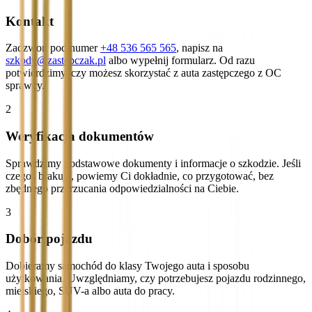
Kontakt
Zadzwoń pod numer
+48 536 565 565
, napisz na
szkody@zastepczak.pl
albo wypełnij formularz. Od razu
potwierdzimy, czy możesz skorzystać z auta zastępczego z OC
sprawcy.
2
Weryfikacja dokumentów
Sprawdzimy podstawowe dokumenty i informacje o szkodzie. Jeśli
czegoś brakuje, powiemy Ci dokładnie, co przygotować, bez
zbędnego przerzucania odpowiedzialności na Ciebie.
3
Dobór pojazdu
Dobieramy samochód do klasy Twojego auta i sposobu
użytkowania. Uwzględniamy, czy potrzebujesz pojazdu rodzinnego,
miejskiego, SUV-a albo auta do pracy.