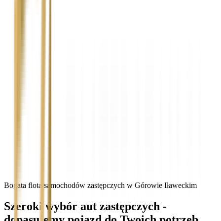
Bogata flota samochodów zastępczych w Górowie Iławeckim
Szeroki wybór aut zastępczych -
dopasujemy pojazd do Twoich potrzeb