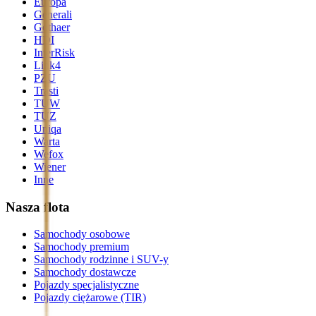
Europa
Generali
Gothaer
HDI
InterRisk
Link4
PZU
Trasti
TUW
TUZ
Uniqa
Warta
Wefox
Wiener
Inne
Nasza flota
Samochody osobowe
Samochody premium
Samochody rodzinne i SUV-y
Samochody dostawcze
Pojazdy specjalistyczne
Pojazdy ciężarowe (TIR)