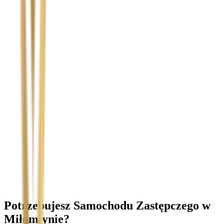
Temat
Treść wiadomości (opcjonalnie)
Wyrażam zgodę na przetwarzanie moich danych osobowych w
celu obsługi zapytania. Zobacz
Politykę Prywatności
.
Potrzebujesz Samochodu Zastępczego
w
Miłomłynie
?