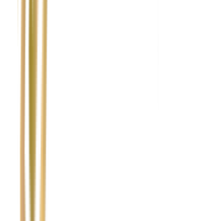
Nie wypełniaj tego pola
Imię i nazwisko / Firma
*
Numer telefonu
*
Marka i model uszkodzonego pojazdu
Ubezpieczyciel sprawcy