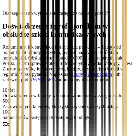
Dlaczego warto wybrać auto zastępcze od Zastępczak?
Doświadczenie i profesjonalizm w
obsłudze szkód komunikacyjnych
Rozumiemy, jak stresująca jest sytuacja po kolizji - dlatego od
ponad 10 lat robimy wszystko, byś jak najszybciej wrócił do
normalności. Obsłużyliśmy ponad 10 000 szkód na terenie całej
Polski, w tym sprawy z obszaru Miłomłyn, Ostróda, Małdyty, Iława.
Znamy specyfikę lokalnych dróg i najczęstsze miejsca kolizji w
regionie. Masz pytanie? Napisz na
szkody@zastepczak.pl
lub
zadzwoń pod
536 565 565
- odpowiemy w kilka minut.
10+
lat
Doświadczenia w branży wynajmu samochodów zastępczych.
500+
Zadowolonych klientów, którzy skorzystali z naszych usług.
100+
Samochodów zastępczych dostępnych od ręki.