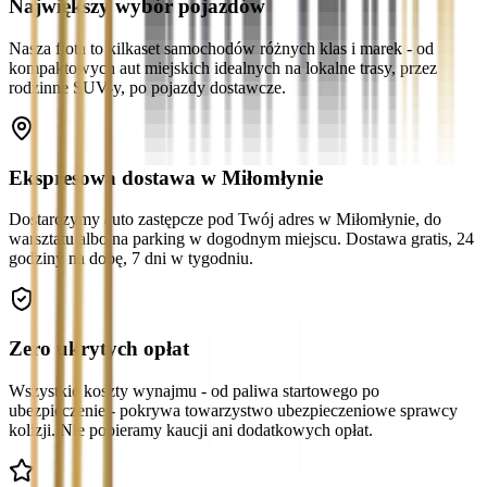
Największy wybór pojazdów
Nasza flota to kilkaset samochodów różnych klas i marek - od
kompaktowych aut miejskich idealnych na lokalne trasy, przez
rodzinne SUV-y, po pojazdy dostawcze.
Ekspresowa dostawa w Miłomłynie
Dostarczymy auto zastępcze pod Twój adres w Miłomłynie, do
warsztatu albo na parking w dogodnym miejscu. Dostawa gratis, 24
godziny na dobę, 7 dni w tygodniu.
Zero ukrytych opłat
Wszystkie koszty wynajmu - od paliwa startowego po
ubezpieczenie - pokrywa towarzystwo ubezpieczeniowe sprawcy
kolizji. Nie pobieramy kaucji ani dodatkowych opłat.