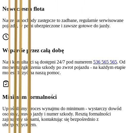
Nowoczesna flota
Nasze samochody zastępcze to zadbane, regularnie serwisowane
pojazdy, w pełni ubezpieczone i zawsze gotowe do jazdy.
Wsparcie przez całą dobę
Nasi konsultanci są dostępni 24/7 pod numerem
536 565 565
. Od
momentu zgłoszenia szkody po zwrot pojazdu - na każdym etapie
możesz liczyć na naszą pomoc.
Minimum formalności
Uprościliśmy proces wynajmu do minimum - wystarczy dowód
osobisty, prawo jazdy i numer szkody. Resztą formalności
zajmujemy się sami, kontaktując się bezpośrednio z
ubezpieczycielem.