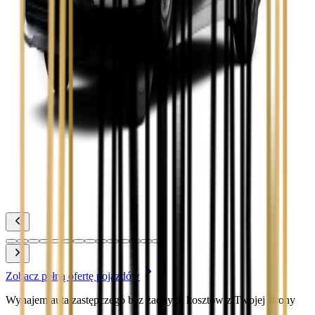
Toyota Camry
Zobacz
Toyota Corolla
Zobacz
Toyota Prius
Zobacz
Toyota Yaris
Zobacz
Zobacz pełną ofertę pojazdów
Wynajem auta zastępczego bez żadnych kosztów z Twojej strony