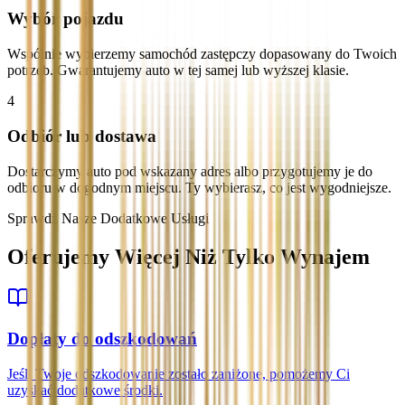
Wybór pojazdu
Wspólnie wybierzemy samochód zastępczy dopasowany do Twoich
potrzeb. Gwarantujemy auto w tej samej lub wyższej klasie.
4
Odbiór lub dostawa
Dostarczymy auto pod wskazany adres albo przygotujemy je do
odbioru w dogodnym miejscu. Ty wybierasz, co jest wygodniejsze.
Sprawdź Nasze Dodatkowe Usługi
Oferujemy Więcej Niż Tylko Wynajem
Dopłaty do odszkodowań
Jeśli Twoje odszkodowanie zostało zaniżone, pomożemy Ci
uzyskać dodatkowe środki.