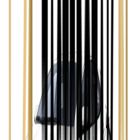
Zobacz
Audi A4
Zobacz
Ford Focus
Zobacz
Ford Mondeo
Zobacz
Hyundai i30
Zobacz
Opel Astra
Zobacz