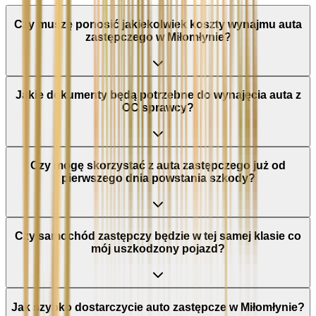
Czy muszę ponosić jakiekolwiek koszty wynajmu auta
zastępczego w Miłomłynie?
Jakie dokumenty będą potrzebne do wynajęcia auta z
OC sprawcy?
Czy mogę skorzystać z auta zastępczego już od
pierwszego dnia powstania szkody?
Czy samochód zastępczy będzie w tej samej klasie co
mój uszkodzony pojazd?
Jak szybko dostarczycie auto zastępcze w Miłomłynie?