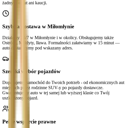
żadnych opłat ani kaucji.
Szybka dostawa w Miłomłynie
Działamy 24/7 w Miłomłynie i w okolicy. Obsługujemy także
Ostróda, Małdyty, Iława. Formalności załatwiamy w 15 minut —
auto dostarczymy pod wskazany adres.
Szeroki wybór pojazdów
Dopasujemy samochód do Twoich potrzeb - od ekonomicznych aut
miejskich przez rodzinne SUV-y po pojazdy dostawcze.
Gwarantujemy auto w tej samej lub wyższej klasie co Twój
uszkodzony pojazd.
Pełne wsparcie prawne