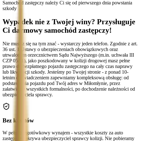
Samochód zastępczy należy Ci się od pierwszego dnia powstania
szkody
Wypadek nie z Twojej winy? Przysługuje
Ci darmowy samochód zastępczy!
Nie musisz się na tym znać - wystarczy jeden telefon. Zgodnie z art.
36 ust. 1 Ustawy o ubezpieczeniach obowiązkowych oraz
utrwalonym orzecznictwem Sądu Najwyższego (m.in. uchwała III
CZP 05/11), jako poszkodowany w kolizji drogowej masz pełne
prawo do bezpłatnego pojazdu zastępczego na cały czas naprawy
lub likwidacji szkody. Jesteśmy po Twojej stronie - z ponad 10-
letnim doświadczeniem zapewniamy kompleksową obsługę: od
podstawienia pojazdu pod Twój adres w Miłomłynie, przez
załatwienie wszystkich formalności, po dochodzenie należności od
ubezpieczyciela sprawcy.
Bez kosztów
W pełni bezgotówkowy wynajem - wszystkie koszty za auto
zastępcze pokrywa ubezpieczyciel sprawcy kolizji. Nie pobieramy