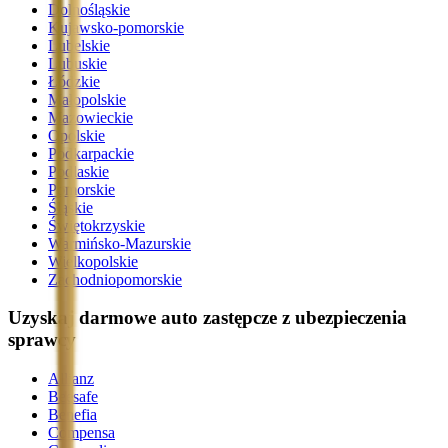
Dolnośląskie
Kujawsko-pomorskie
Lubelskie
Lubuskie
Łódzkie
Małopolskie
Mazowieckie
Opolskie
Podkarpackie
Podlaskie
Pomorskie
Śląskie
Świętokrzyskie
Warmińsko-Mazurskie
Wielkopolskie
Zachodniopomorskie
Uzyskaj darmowe auto zastępcze z ubezpieczenia
sprawcy
Allianz
Beesafe
Benefia
Compensa