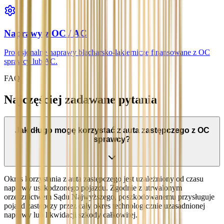
Naprawy z OC / AC
Profesjonalne naprawy blacharsko-lakiernicze finansowane z OC
sprawcy lub AC.
FAQ
Najczęściej zadawane pytania
Jak długo mogę korzystać z auta zastępczego z OC
sprawcy?
Okres korzystania z auta zastępczego jest uzależniony od czasu
naprawy uszkodzonego pojazdu. Zgodnie z utrwalonym
orzecznictwem Sądu Najwyższego, poszkodowanemu przysługuje
pojazd zastępczy przez cały okres technologicznie uzasadnionej
naprawy lub likwidacji szkody całkowitej.