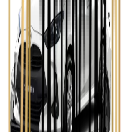
Opel Insignia
Zobacz
Seat Leon
Zobacz
Skoda Fabia
Zobacz
Skoda Kamiq
Zobacz
Skoda Octavia
Zobacz
Toyota Avensis
Zobacz