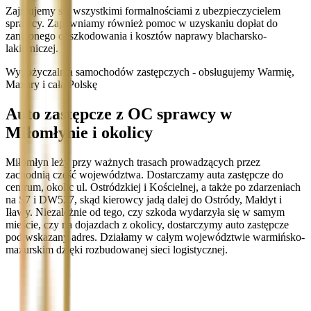
Zajmujemy się wszystkimi formalnościami z ubezpieczycielem
sprawcy. Zapewniamy również pomoc w uzyskaniu dopłat do
zaniżonego odszkodowania i kosztów naprawy blacharsko-
lakierniczej.
Wypożyczalnia samochodów zastępczych - obsługujemy Warmię,
Mazury i całą Polskę
Auto zastępcze z OC sprawcy w
Miłomłynie i okolicy
Miłomłyn leży przy ważnych trasach prowadzących przez
zachodnią część województwa. Dostarczamy auta zastępcze do
centrum, okolic ul. Ostródzkiej i Kościelnej, a także po zdarzeniach
na S7 i DW527, skąd kierowcy jadą dalej do Ostródy, Małdyt i
Iławy. Niezależnie od tego, czy szkoda wydarzyła się w samym
mieście, czy na dojazdach z okolicy, dostarczymy auto zastępcze
pod wskazany adres. Działamy w całym województwie warmińsko-
mazurskim dzięki rozbudowanej sieci logistycznej.