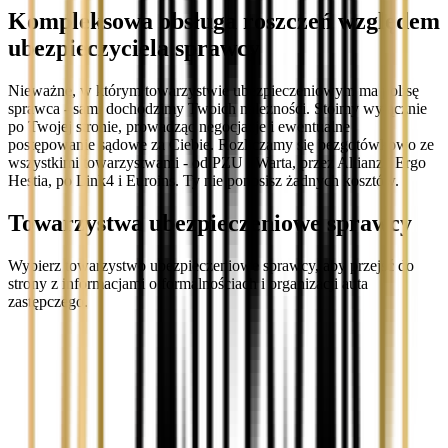
Kompleksowa obsługa roszczeń względem
ubezpieczyciela sprawcy
Nieważne, w którym towarzystwie ubezpieczeniowym ma polisę
sprawca - sami dochodzimy Twoich należności. Stoimy wyłącznie
po Twojej stronie, prowadząc negocjacje i ewentualne
postępowanie sądowe za Ciebie. Rozliczamy się bezgotówkowo ze
wszystkimi towarzystwami - od PZU i Warta, przez Allianz i Ergo
Hestia, po Link4 i Euroins. Ty nie ponosisz żadnych kosztów.
Towarzystwa ubezpieczeniowe sprawcy
Wybierz towarzystwo ubezpieczeniowe sprawcy, aby przejść do
strony z informacjami o formalnościach i organizacji auta
zastępczego.