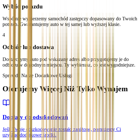
Wybór pojazdu
Wspólnie wybierzemy samochód zastępczy dopasowany do Twoich
potrzeb. Gwarantujemy auto w tej samej lub wyższej klasie.
4
Odbiór lub dostawa
Dostarczymy auto pod wskazany adres albo przygotujemy je do
odbioru w dogodnym miejscu. Ty wybierasz, co jest wygodniejsze.
Sprawdź Nasze Dodatkowe Usługi
Oferujemy Więcej Niż Tylko Wynajem
Dopłaty do odszkodowań
Jeśli Twoje odszkodowanie zostało zaniżone, pomożemy Ci
uzyskać dodatkowe środki.