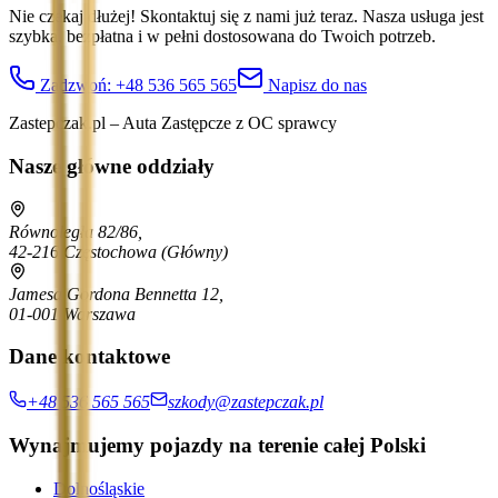
Nie czekaj dłużej! Skontaktuj się z nami już teraz. Nasza usługa jest
szybka, bezpłatna i w pełni dostosowana do Twoich potrzeb.
Zadzwoń:
+48 536 565 565
Napisz do nas
Zastepczak.pl – Auta Zastępcze z OC sprawcy
Nasze główne oddziały
Równoległa 82/86,
42-216 Częstochowa
(Główny)
Jamesa Gordona Bennetta 12,
01-001 Warszawa
Dane kontaktowe
+48 536 565 565
szkody@zastepczak.pl
Wynajmujemy pojazdy na terenie całej Polski
Dolnośląskie