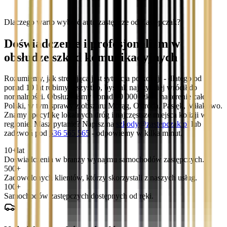
Dlaczego warto wybrać auto zastępcze od Zastępczak?
Doświadczenie i profesjonalizm w
obsłudze szkód komunikacyjnych
Rozumiemy, jak stresująca jest sytuacja po kolizji - dlatego od
ponad 10 lat robimy wszystko, byś jak najszybciej wrócił do
normalności. Obsłużyliśmy ponad 10 000 szkód na terenie całej
Polski, w tym sprawy z obszaru Morąg, Ostróda, Pasłęk, Miłakowo.
Znamy specyfikę lokalnych dróg i najczęstsze miejsca kolizji w
regionie. Masz pytanie? Napisz na
szkody@zastepczak.pl
lub
zadzwoń pod
536 565 565
- odpowiemy w kilka minut.
10+
lat
Doświadczenia w branży wynajmu samochodów zastępczych.
500+
Zadowolonych klientów, którzy skorzystali z naszych usług.
100+
Samochodów zastępczych dostępnych od ręki.