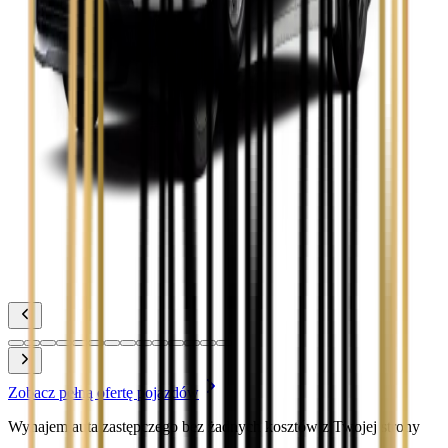
Toyota Camry
Zobacz
Toyota Corolla
Zobacz
Toyota Prius
Zobacz
Toyota Yaris
Zobacz
Zobacz pełną ofertę pojazdów
Wynajem auta zastępczego bez żadnych kosztów z Twojej strony