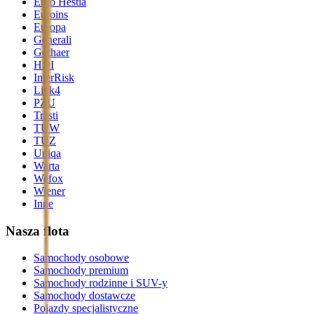
Ergo Hestia
Euroins
Europa
Generali
Gothaer
HDI
InterRisk
Link4
PZU
Trasti
TUW
TUZ
Uniqa
Warta
Wefox
Wiener
Inne
Nasza flota
Samochody osobowe
Samochody premium
Samochody rodzinne i SUV-y
Samochody dostawcze
Pojazdy specjalistyczne