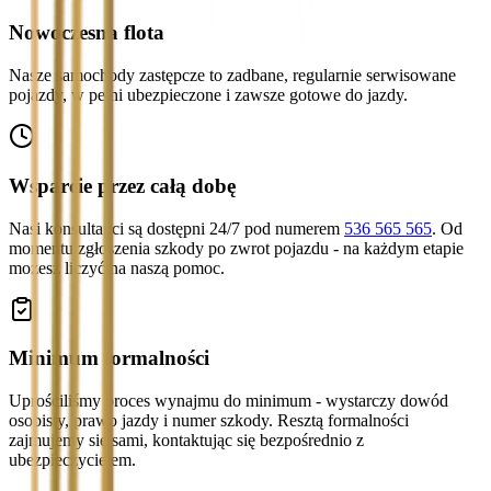
Nowoczesna flota
Nasze samochody zastępcze to zadbane, regularnie serwisowane
pojazdy, w pełni ubezpieczone i zawsze gotowe do jazdy.
Wsparcie przez całą dobę
Nasi konsultanci są dostępni 24/7 pod numerem
536 565 565
. Od
momentu zgłoszenia szkody po zwrot pojazdu - na każdym etapie
możesz liczyć na naszą pomoc.
Minimum formalności
Uprościliśmy proces wynajmu do minimum - wystarczy dowód
osobisty, prawo jazdy i numer szkody. Resztą formalności
zajmujemy się sami, kontaktując się bezpośrednio z
ubezpieczycielem.