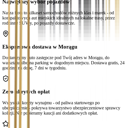
Największy wybór pojazdów
Nasza flota to kilkaset samochodów różnych klas i marek - od
kompaktowych aut miejskich idealnych na lokalne trasy, przez
rodzinne SUV-y, po pojazdy dostawcze.
Ekspresowa dostawa w Morągu
Dostarczymy auto zastępcze pod Twój adres w Morągu, do
warsztatu albo na parking w dogodnym miejscu. Dostawa gratis, 24
godziny na dobę, 7 dni w tygodniu.
Zero ukrytych opłat
Wszystkie koszty wynajmu - od paliwa startowego po
ubezpieczenie - pokrywa towarzystwo ubezpieczeniowe sprawcy
kolizji. Nie pobieramy kaucji ani dodatkowych opłat.