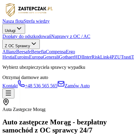
Nasza flota
Strefa wiedzy
Usługi
Dopłaty do odszkodowań
Naprawy z OC / AC
Z OC Sprawcy
Allianz
Beesafe
Benefia
Compensa
Ergo
Hestia
Euroins
Europa
Generali
Gothaer
HDI
InterRisk
Link4
PZU
Trasti
Wybierz ubezpieczyciela sprawcy wypadku
Otrzymaj darmowe auto
Kontakt
+48 536 565 565
Zamów Auto
Auta Zastępcze Morąg
Auto zastępcze Morąg - bezpłatny
samochód z OC sprawcy 24/7