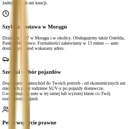
żadnych opłat ani kaucji.
Szybka dostawa w Morągu
Działamy 24/7 w Morągu i w okolicy. Obsługujemy także Ostróda,
Pasłęk, Miłakowo. Formalności załatwiamy w 15 minut — auto
dostarczymy pod wskazany adres.
Szeroki wybór pojazdów
Dopasujemy samochód do Twoich potrzeb - od ekonomicznych aut
miejskich przez rodzinne SUV-y po pojazdy dostawcze.
Gwarantujemy auto w tej samej lub wyższej klasie co Twój
uszkodzony pojazd.
Pełne wsparcie prawne