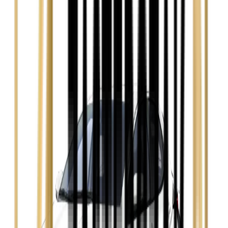
Zobacz
Audi A4
Zobacz
Ford Focus
Zobacz
Ford Mondeo
Zobacz
Hyundai i30
Zobacz
Opel Astra
Zobacz