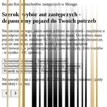
Bogata flota samochodów zastępczych w Morągu
Szeroki wybór aut zastępczych -
dopasujemy pojazd do Twoich potrzeb
Niezależnie od tego, jakim autem jeździsz na co dzień - znajdziesz u
nas odpowiednik w tej samej lub wyższej klasie. Do wyboru masz
pojazdy miejskie, rodzinne SUV-y i kombi, samochody dostawcze,
a także auta klasy premium. Każdy pojazd jest regularnie
serwisowany, w pełni ubezpieczony i zawsze czysty. Zero kosztów
- wszystko z OC sprawcy.
Samochody osobowe
Samochody premium
Samochody rodzinne i SUV-y
Samochody dostawcze
Pojazdy specjalistyczne
Pojazdy ciężarowe (TIR)
Niezawodne auta z segmentu B, C i D idealne do codziennej jazdy
miejskiej i na trasy.
Audi A3