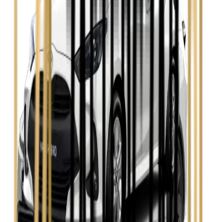
Opel Insignia
Zobacz
Seat Leon
Zobacz
Skoda Fabia
Zobacz
Skoda Kamiq
Zobacz
Skoda Octavia
Zobacz
Toyota Avensis
Zobacz