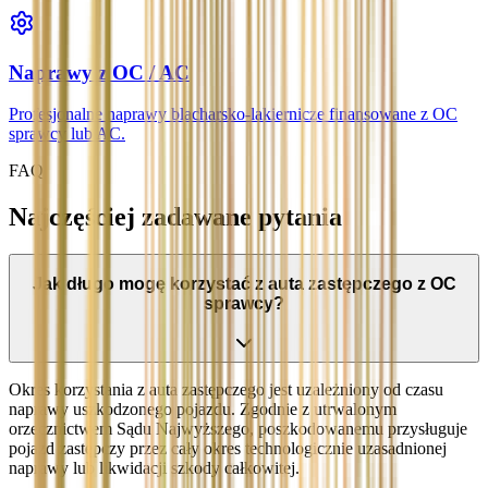
Naprawy z OC / AC
Profesjonalne naprawy blacharsko-lakiernicze finansowane z OC
sprawcy lub AC.
FAQ
Najczęściej zadawane pytania
Jak długo mogę korzystać z auta zastępczego z OC
sprawcy?
Okres korzystania z auta zastępczego jest uzależniony od czasu
naprawy uszkodzonego pojazdu. Zgodnie z utrwalonym
orzecznictwem Sądu Najwyższego, poszkodowanemu przysługuje
pojazd zastępczy przez cały okres technologicznie uzasadnionej
naprawy lub likwidacji szkody całkowitej.