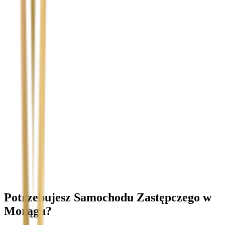
Temat
Treść wiadomości (opcjonalnie)
Wyrażam zgodę na przetwarzanie moich danych osobowych w
celu obsługi zapytania. Zobacz
Politykę Prywatności
.
Potrzebujesz Samochodu Zastępczego
w
Morągu
?