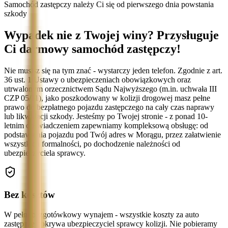
Samochód zastępczy należy Ci się od pierwszego dnia powstania
szkody
Wypadek nie z Twojej winy? Przysługuje
Ci darmowy samochód zastępczy!
Nie musisz się na tym znać - wystarczy jeden telefon. Zgodnie z art.
36 ust. 1 Ustawy o ubezpieczeniach obowiązkowych oraz
utrwalonym orzecznictwem Sądu Najwyższego (m.in. uchwała III
CZP 05/11), jako poszkodowany w kolizji drogowej masz pełne
prawo do bezpłatnego pojazdu zastępczego na cały czas naprawy
lub likwidacji szkody. Jesteśmy po Twojej stronie - z ponad 10-
letnim doświadczeniem zapewniamy kompleksową obsługę: od
podstawienia pojazdu pod Twój adres w Morągu, przez załatwienie
wszystkich formalności, po dochodzenie należności od
ubezpieczyciela sprawcy.
Bez kosztów
W pełni bezgotówkowy wynajem - wszystkie koszty za auto
zastępcze pokrywa ubezpieczyciel sprawcy kolizji. Nie pobieramy