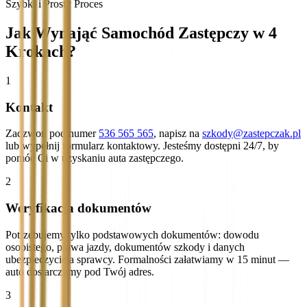
Szybki i Prosty Proces
Jak Wynająć Samochód Zastępczy w 4
Krokach?
1
Kontakt
Zadzwoń pod numer
536 565 565
, napisz na
szkody@zastepczak.pl
lub wypełnij formularz kontaktowy. Jesteśmy dostępni 24/7, by
pomóc Ci w uzyskaniu auta zastępczego.
2
Weryfikacja dokumentów
Potrzebujemy tylko podstawowych dokumentów: dowodu
osobistego, prawa jazdy, dokumentów szkody i danych
ubezpieczyciela sprawcy. Formalności załatwiamy w 15 minut —
auto dostarczymy pod Twój adres.
3