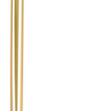
Nie wypełniaj tego pola
Imię i nazwisko / Firma
*
Numer telefonu
*
Marka i model uszkodzonego pojazdu
Ubezpieczyciel sprawcy