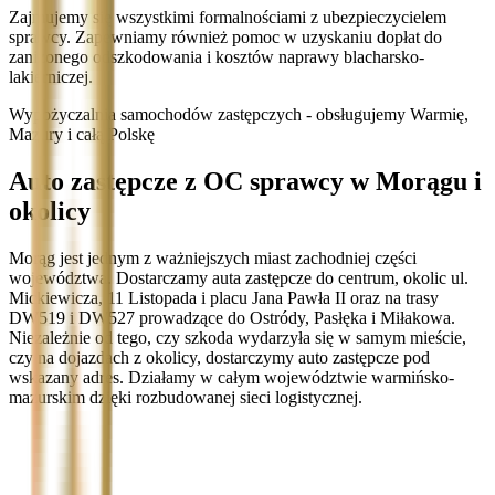
Zajmujemy się wszystkimi formalnościami z ubezpieczycielem
sprawcy. Zapewniamy również pomoc w uzyskaniu dopłat do
zaniżonego odszkodowania i kosztów naprawy blacharsko-
lakierniczej.
Wypożyczalnia samochodów zastępczych - obsługujemy Warmię,
Mazury i całą Polskę
Auto zastępcze z OC sprawcy w Morągu i
okolicy
Morąg jest jednym z ważniejszych miast zachodniej części
województwa. Dostarczamy auta zastępcze do centrum, okolic ul.
Mickiewicza, 11 Listopada i placu Jana Pawła II oraz na trasy
DW519 i DW527 prowadzące do Ostródy, Pasłęka i Miłakowa.
Niezależnie od tego, czy szkoda wydarzyła się w samym mieście,
czy na dojazdach z okolicy, dostarczymy auto zastępcze pod
wskazany adres. Działamy w całym województwie warmińsko-
mazurskim dzięki rozbudowanej sieci logistycznej.