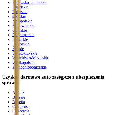
Kujawsko-pomorskie
Lubelskie
Lubuskie
Łódzkie
Małopolskie
Mazowieckie
Opolskie
Podkarpackie
Podlaskie
Pomorskie
Śląskie
Świętokrzyskie
Warmińsko-Mazurskie
Wielkopolskie
Zachodniopomorskie
Uzyskaj darmowe auto zastępcze z ubezpieczenia
sprawcy
Allianz
Beesafe
Benefia
Compensa
Concordia