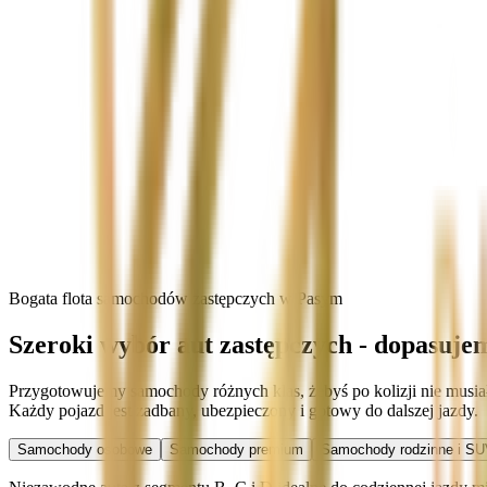
Bogata flota samochodów zastępczych w Pasym
Szeroki wybór aut zastępczych - dopasuje
Przygotowujemy samochody różnych klas, żebyś po kolizji nie musia
Każdy pojazd jest zadbany, ubezpieczony i gotowy do dalszej jazdy.
Samochody osobowe
Samochody premium
Samochody rodzinne i SU