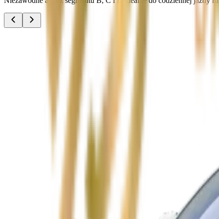
Niezawodne auta z segmentu B, C i D idealne do codziennej jazdy miej
Audi A3
Zobacz
Audi A4
Zobacz
Ford Focus
Zobacz
Ford Mondeo
Zobacz
Hyundai i30
Zobacz