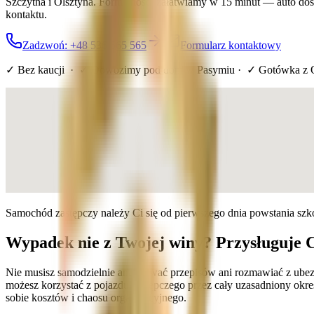
Szczytna i Olsztyna. Formalności załatwiamy w 15 minut — auto do
kontaktu.
Zadzwoń: +48 536 565 565
Formularz kontaktowy
✓ Bez kaucji · ✓ Dowozimy pod dom
w Pasymiu
· ✓ Gotówka z 
Samochód zastępczy należy Ci się od pierwszego dnia powstania sz
Wypadek nie z Twojej winy? Przysługuje 
Nie musisz samodzielnie analizować przepisów ani rozmawiać z ube
możesz korzystać z pojazdu zastępczego przez cały uzasadniony o
sobie kosztów i chaosu organizacyjnego.