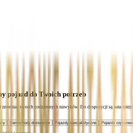
my pojazd do Twoich potrzeb
ł zmieniać swoich codziennych nawyków. Do dyspozycji są auta miejs
V-y
Samochody dostawcze
Pojazdy specjalistyczne
Pojazdy ciężarowe