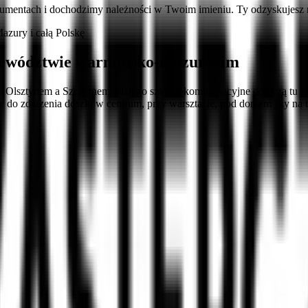
umentach i dochodzimy należności w Twoim imieniu. Ty odzyskujesz
zury i całą Polskę
ojewództwie warmińsko-mazurskim
lsztynem a Szczytnem, dlatego szkody komunikacyjne dotyczą tu za
zy do zdarzenia doszło w centrum, przy warsztacie, pod domem czy na