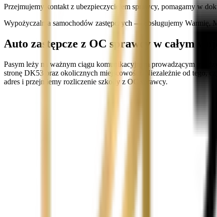
Przejmujemy kontakt z ubezpieczycielem sprawcy, pomagamy w dok
Wypożyczalnia samochodów zastępczych — obsługujemy Warmię, Ma
Auto zastępcze z OC sprawcy w całym w
Pasym leży na ważnym ciągu komunikacyjnym prowadzącym między O
stronę DK53 oraz okolicznych miejscowości. Niezależnie od tego, c
adres i przejmiemy rozliczenie szkody z OC sprawcy.