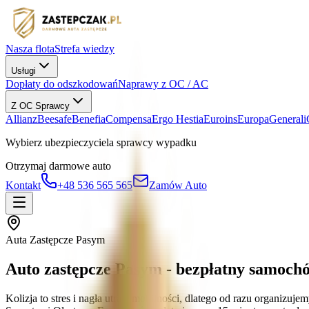
Nasza flota
Strefa wiedzy
Usługi
Dopłaty do odszkodowań
Naprawy z OC / AC
Z OC Sprawcy
Allianz
Beesafe
Benefia
Compensa
Ergo Hestia
Euroins
Europa
Generali
Wybierz ubezpieczyciela sprawcy wypadku
Otrzymaj darmowe auto
Kontakt
+48 536 565 565
Zamów Auto
Auta Zastępcze Pasym
Auto zastępcze Pasym - bezpłatny samoch
Kolizja to stres i nagła utrata mobilności, dlatego od razu organiz