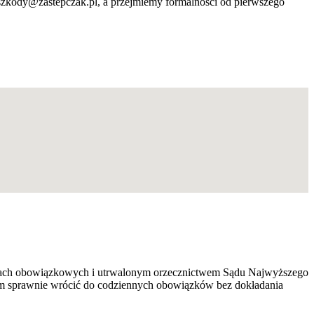
szkody@zastepczak.pl, a przejmiemy formalności od pierwszego
zeniach obowiązkowych i utrwalonym orzecznictwem Sądu Najwyższego
om sprawnie wrócić do codziennych obowiązków bez dokładania