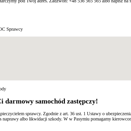
starczymy pod Twój adres. Zadzwoń: +48 536 565 565 albo napisz na 
OC Sprawcy
kody
Ci darmowy samochód zastępczy!
zpieczycielem sprawcy. Zgodnie z art. 36 ust. 1 Ustawy o ubezpiec
kres naprawy albo likwidacji szkody. W w Pasymiu pomagamy kierowc