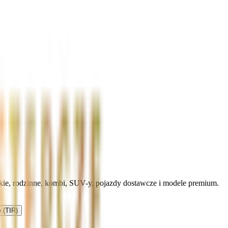
kie, rodzinne, kombi, SUV-y, pojazdy dostawcze i modele premium.
 (TIR)