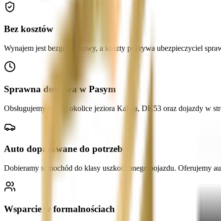
Bez kosztów
Wynajem jest bezgotówkowy, a koszty pokrywa ubezpieczyciel spraw
Sprawna dostawa w Pasym
Obsługujemy rynek, okolice jeziora Kalwa, DK53 oraz dojazdy w st
Auto dopasowane do potrzeb
Dobieramy samochód do klasy uszkodzonego pojazdu. Oferujemy aut
Wsparcie w formalnościach