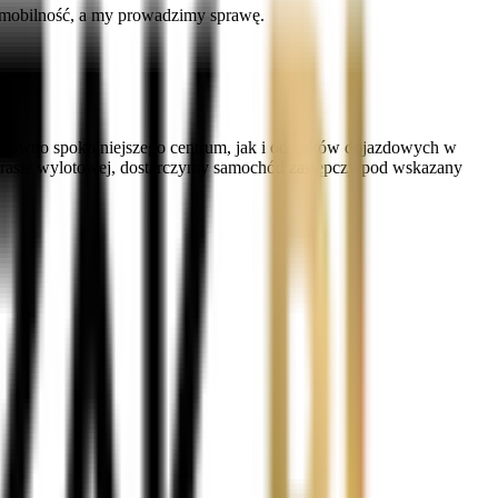
 mobilność, a my prowadzimy sprawę.
równo spokojniejszego centrum, jak i odcinków dojazdowych w
 trasie wylotowej, dostarczymy samochód zastępczy pod wskazany