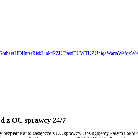
Gothaer
HDI
InterRisk
Link4
PZU
Trasti
TUW
TUZ
Uniqa
Warta
Wefox
Wie
ód z OC sprawcy 24/7
ujemy bezpłatne auto zastępcze z OC sprawcy. Obsługujemy Pasym i oko