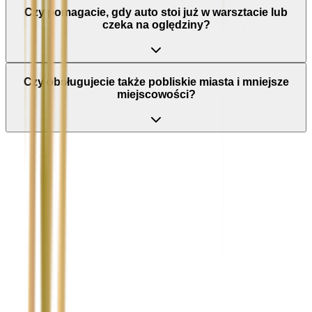
Czy pomagacie, gdy auto stoi już w warsztacie lub
czeka na oględziny?
Czy obsługujecie także pobliskie miasta i mniejsze
miejscowości?
Nie wypełniaj tego pola
Imię i nazwisko / Firma
*
Numer telefonu
*
Marka i model uszkodzonego pojazdu
Ubezpieczyciel sprawcy