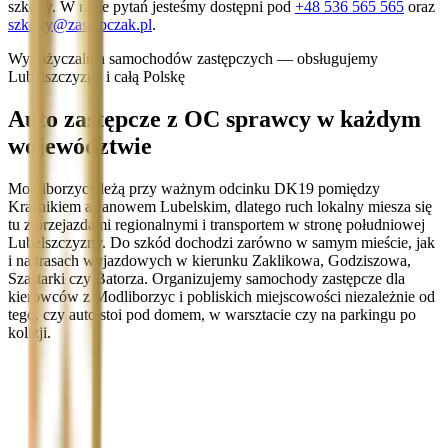
szkody. W razie pytań jesteśmy dostępni pod
+48 536 565 565
oraz
szkody@zastepczak.pl
.
Wypożyczalnia samochodów zastępczych — obsługujemy
Lubelszczyznę i całą Polskę
Auto zastępcze z OC sprawcy w każdym
województwie
Modliborzyce leżą przy ważnym odcinku DK19 pomiędzy
Kraśnikiem a Janowem Lubelskim, dlatego ruch lokalny miesza się
tu z przejazdami regionalnymi i transportem w stronę południowej
Lubelszczyzny. Do szkód dochodzi zarówno w samym mieście, jak
i na trasach wyjazdowych w kierunku Zaklikowa, Godziszowa,
Szastarki czy Batorza. Organizujemy samochody zastępcze dla
kierowców z Modliborzyc i pobliskich miejscowości niezależnie od
tego, czy auto stoi pod domem, w warsztacie czy na parkingu po
kolizji.