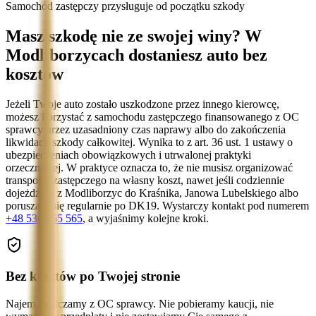
Samochód zastępczy przysługuje od początku szkody
Masz szkodę nie ze swojej winy? W
Modliborzycach dostaniesz auto bez
kosztów
Jeżeli Twoje auto zostało uszkodzone przez innego kierowcę,
możesz korzystać z samochodu zastępczego finansowanego z OC
sprawcy przez uzasadniony czas naprawy albo do zakończenia
likwidacji szkody całkowitej. Wynika to z art. 36 ust. 1 ustawy o
ubezpieczeniach obowiązkowych i utrwalonej praktyki
orzeczniczej. W praktyce oznacza to, że nie musisz organizować
transportu zastępczego na własny koszt, nawet jeśli codziennie
dojeżdżasz z Modliborzyc do Kraśnika, Janowa Lubelskiego albo
poruszasz się regularnie po DK19. Wystarczy kontakt pod numerem
+48 536 565 565
, a wyjaśnimy kolejne kroki.
Bez kosztów po Twojej stronie
Najem rozliczamy z OC sprawcy. Nie pobieramy kaucji, nie