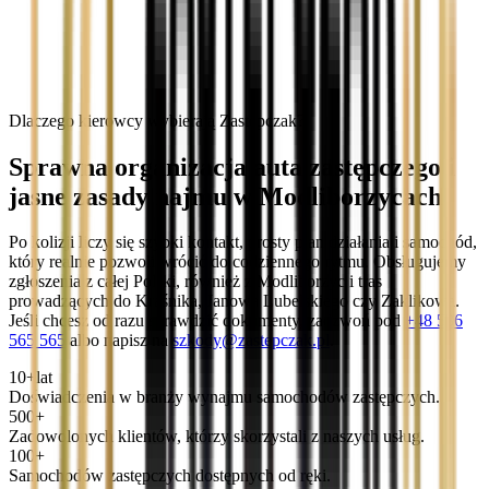
Dlaczego kierowcy wybierają Zastępczak?
Sprawna organizacja auta zastępczego i
jasne zasady najmu w Modliborzycach
Po kolizji liczy się szybki kontakt, prosty plan działania i samochód,
który realnie pozwoli wrócić do codziennego rytmu. Obsługujemy
zgłoszenia z całej Polski, również z Modliborzyc i tras
prowadzących do Kraśnika, Janowa Lubelskiego czy Zaklikowa.
Jeśli chcesz od razu sprawdzić dokumenty, zadzwoń pod
+48 536
565 565
albo napisz na
szkody@zastepczak.pl
.
10+
lat
Doświadczenia w branży wynajmu samochodów zastępczych.
500+
Zadowolonych klientów, którzy skorzystali z naszych usług.
100+
Samochodów zastępczych dostępnych od ręki.