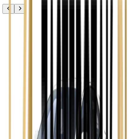
Audi A3
Zobacz
Audi A4
Zobacz
Ford Focus
Zobacz
Ford Mondeo
Zobacz
Hyundai i30
Zobacz