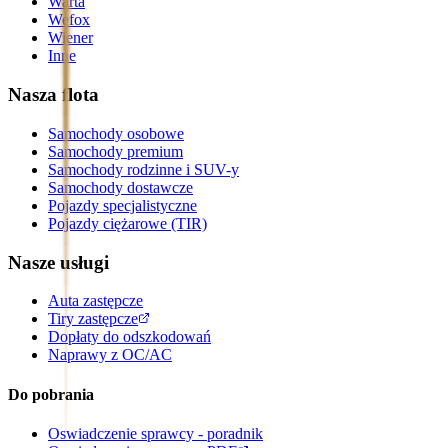
Warta
Wefox
Wiener
Inne
Nasza flota
Samochody osobowe
Samochody premium
Samochody rodzinne i SUV-y
Samochody dostawcze
Pojazdy specjalistyczne
Pojazdy ciężarowe (TIR)
Nasze usługi
Auta zastępcze
Tiry zastępcze
Dopłaty do odszkodowań
Naprawy z OC/AC
Do pobrania
Oswiadczenie sprawcy - poradnik