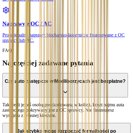
Naprawy z OC / AC
Profesjonalne naprawy blacharsko-lakiernicze finansowane z OC
sprawcy lub AC.
FAQ
Najczęściej zadawane pytania
Czy auto zastępcze w Modliborzycach jest bezpłatne?
Tak. Jeśli jesteś osobą poszkodowaną w kolizji, koszt najmu auta
zastępczego pokrywany jest z OC sprawcy. Nie finansujesz
wynajmu z własnej kieszeni.
Jak szybko mogę rozpocząć formalności po