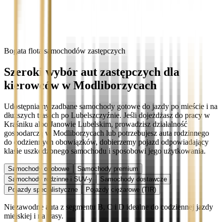
Bogata flota samochodów zastępczych
Szeroki wybór aut zastępczych dla
kierowców w Modliborzycach
Udostępniamy zadbane samochody gotowe do jazdy po mieście i na
dłuższych trasach po Lubelszczyźnie. Jeśli dojeżdżasz do pracy w
Kraśniku albo Janowie Lubelskim, prowadzisz działalność
gospodarczą w Modliborzycach lub potrzebujesz auta rodzinnego
do codziennych obowiązków, dobierzemy pojazd odpowiadający
klasie uszkodzonego samochodu i sposobowi jego użytkowania.
Samochody osobowe
Samochody premium
Samochody rodzinne i SUV-y
Samochody dostawcze
Pojazdy specjalistyczne
Pojazdy ciężarowe (TIR)
Niezawodne auta z segmentu B, C i D idealne do codziennej jazdy
miejskiej i na trasy.