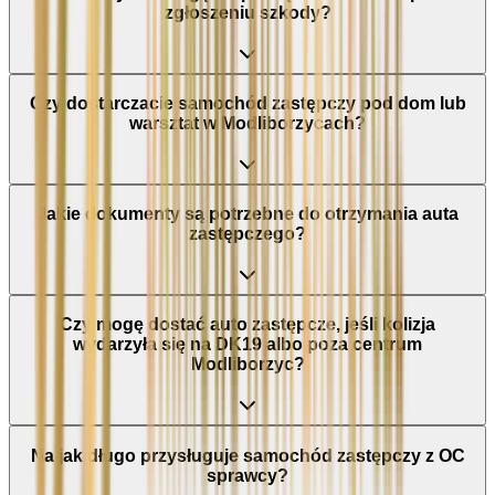
zgłoszeniu szkody?
Czy dostarczacie samochód zastępczy pod dom lub
warsztat w Modliborzycach?
Jakie dokumenty są potrzebne do otrzymania auta
zastępczego?
Czy mogę dostać auto zastępcze, jeśli kolizja
wydarzyła się na DK19 albo poza centrum
Modliborzyc?
Na jak długo przysługuje samochód zastępczy z OC
sprawcy?