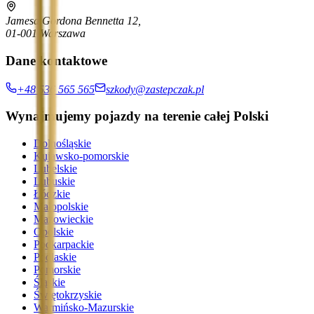
Jamesa Gordona Bennetta 12,
01-001 Warszawa
Dane kontaktowe
+48 536 565 565
szkody@zastepczak.pl
Wynajmujemy pojazdy na terenie całej Polski
Dolnośląskie
Kujawsko-pomorskie
Lubelskie
Lubuskie
Łódzkie
Małopolskie
Mazowieckie
Opolskie
Podkarpackie
Podlaskie
Pomorskie
Śląskie
Świętokrzyskie
Warmińsko-Mazurskie