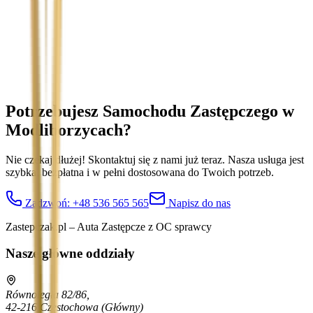
Treść wiadomości (opcjonalnie)
Wyrażam zgodę na przetwarzanie moich danych osobowych w
celu obsługi zapytania. Zobacz
Politykę Prywatności
.
Potrzebujesz Samochodu Zastępczego
w
Modliborzycach
?
Nie czekaj dłużej! Skontaktuj się z nami już teraz. Nasza usługa jest
szybka, bezpłatna i w pełni dostosowana do Twoich potrzeb.
Zadzwoń:
+48 536 565 565
Napisz do nas
Zastepczak.pl – Auta Zastępcze z OC sprawcy
Nasze główne oddziały
Równoległa 82/86,
42-216 Częstochowa
(Główny)