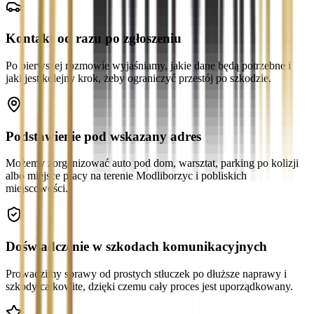
Kontakt od razu po zgłoszeniu
Po pierwszej rozmowie wyjaśniamy, jakie dane będą potrzebne i
jaki jest kolejny krok, żeby ograniczyć przestój po szkodzie.
Podstawienie pod wskazany adres
Możemy zorganizować auto pod dom, warsztat, parking po kolizji
albo miejsce pracy na terenie Modliborzyc i pobliskich
miejscowości.
Doświadczenie w szkodach komunikacyjnych
Prowadzimy sprawy od prostych stłuczek po dłuższe naprawy i
szkody całkowite, dzięki czemu cały proces jest uporządkowany.