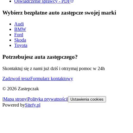
Oswiadczenie sprawcy - PDF
Wybierz bezpłatne auto zastępcze swojej marki
Audi
BMW
Ford
Skoda
Toyota
Potrzebujesz auta zastępczego?
Skontaktuj się z nami już dziś i otrzymaj pomoc w 24h
Zadzwoń teraz
Formularz kontaktowy
©
2026
Zastepczak
|
Mapa strony
|
Polityka prywatności
|
Ustawienia cookies
Powered by
Sitefy.pl