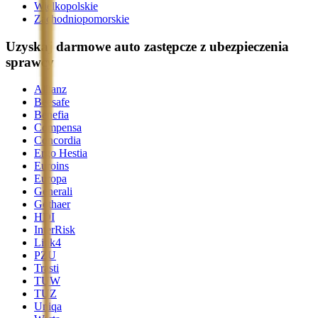
Wielkopolskie
Zachodniopomorskie
Uzyskaj darmowe auto zastępcze z ubezpieczenia
sprawcy
Allianz
Beesafe
Benefia
Compensa
Concordia
Ergo Hestia
Euroins
Europa
Generali
Gothaer
HDI
InterRisk
Link4
PZU
Trasti
TUW
TUZ
Uniqa