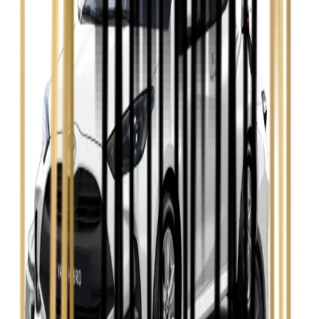
Opel Astra
Zobacz
Opel Insignia
Zobacz
Seat Leon
Zobacz
Skoda Fabia
Zobacz
Skoda Kamiq
Zobacz
Skoda Octavia
Zobacz