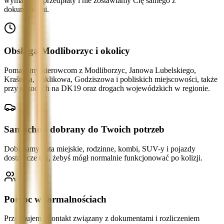
wymagamy przedpłaty i nie zostawiamy Cię samego z
dokumentami.
Obsługa Modliborzyc i okolicy
Pomagamy kierowcom z Modliborzyc, Janowa Lubelskiego,
Kraśnika, Zaklikowa, Godziszowa i pobliskich miejscowości, także
przy szkodach na DK19 oraz drogach wojewódzkich w regionie.
Samochód dobrany do Twoich potrzeb
Dobieramy auta miejskie, rodzinne, kombi, SUV-y i pojazdy
dostawcze tak, żebyś mógł normalnie funkcjonować po kolizji.
Pomoc w formalnościach
Przejmujemy kontakt związany z dokumentami i rozliczeniem