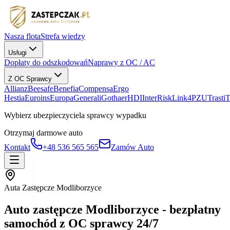
Nasza flota
Strefa wiedzy
Usługi
Dopłaty do odszkodowań
Naprawy z OC / AC
Z OC Sprawcy
Allianz
Beesafe
Benefia
Compensa
Ergo
Hestia
Euroins
Europa
Generali
Gothaer
HDI
InterRisk
Link4
PZU
Trasti
Wybierz ubezpieczyciela sprawcy wypadku
Otrzymaj darmowe auto
Kontakt
+48 536 565 565
Zamów Auto
Auta Zastępcze Modliborzyce
Auto zastępcze Modliborzyce - bezpłatny
samochód z OC sprawcy 24/7