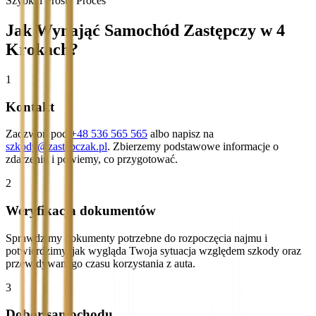
Szybki i Prosty Proces
Jak Wynająć Samochód Zastępczy w 4
Krokach?
1
Kontakt
Zadzwoń pod
+48 536 565 565
albo napisz na
szkody@zastepczak.pl
. Zbierzemy podstawowe informacje o
zdarzeniu i powiemy, co przygotować.
2
Weryfikacja dokumentów
Sprawdzimy dokumenty potrzebne do rozpoczęcia najmu i
potwierdzimy, jak wygląda Twoja sytuacja względem szkody oraz
przewidywanego czasu korzystania z auta.
3
Dobór samochodu