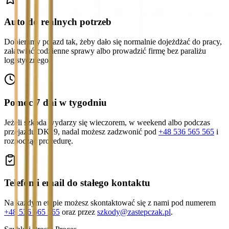
Auto do realnych potrzeb
Dobieramy pojazd tak, żeby dało się normalnie dojeżdżać do pracy,
załatwiać codzienne sprawy albo prowadzić firmę bez paraliżu
logistycznego.
Pomoc 7 dni w tygodniu
Jeżeli szkoda wydarzy się wieczorem, w weekend albo podczas
przejazdu DK19, nadal możesz zadzwonić pod
+48 536 565 565
i
rozpocząć procedurę.
Telefon i email do stałego kontaktu
Na każdym etapie możesz skontaktować się z nami pod numerem
+48 536 565 565
oraz przez
szkody@zastepczak.pl
.