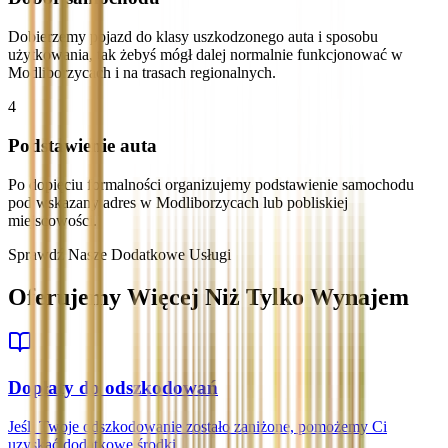
Dobierzemy pojazd do klasy uszkodzonego auta i sposobu
użytkowania, tak żebyś mógł dalej normalnie funkcjonować w
Modliborzycach i na trasach regionalnych.
4
Podstawienie auta
Po dopięciu formalności organizujemy podstawienie samochodu
pod wskazany adres w Modliborzycach lub pobliskiej
miejscowości.
Sprawdź Nasze Dodatkowe Usługi
Oferujemy Więcej Niż Tylko Wynajem
Dopłaty do odszkodowań
Jeśli Twoje odszkodowanie zostało zaniżone, pomożemy Ci
uzyskać dodatkowe środki.