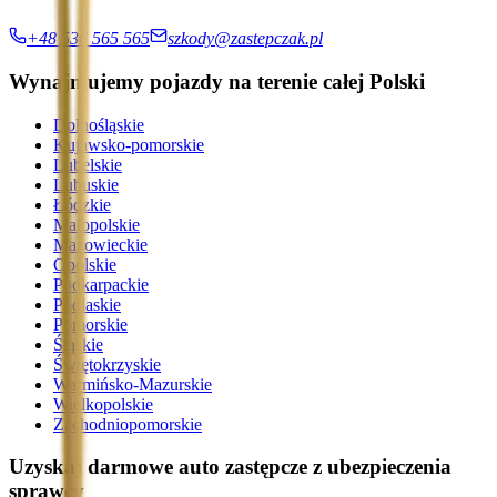
+48 536 565 565
szkody@zastepczak.pl
Wynajmujemy pojazdy na terenie całej Polski
Dolnośląskie
Kujawsko-pomorskie
Lubelskie
Lubuskie
Łódzkie
Małopolskie
Mazowieckie
Opolskie
Podkarpackie
Podlaskie
Pomorskie
Śląskie
Świętokrzyskie
Warmińsko-Mazurskie
Wielkopolskie
Zachodniopomorskie
Uzyskaj darmowe auto zastępcze z ubezpieczenia
sprawcy