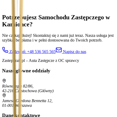
Potrzebujesz Samochodu Zastępczego
w
Kamionce
?
Nie czekaj dłużej! Skontaktuj się z nami już teraz. Nasza usługa jest
szybka, bezpłatna i w pełni dostosowana do Twoich potrzeb.
Zadzwoń:
+48 536 565 565
Napisz do nas
Zastepczak.pl – Auta Zastępcze z OC sprawcy
Nasze główne oddziały
Równoległa 82/86,
42-216 Częstochowa
(Główny)
Jamesa Gordona Bennetta 12,
01-001 Warszawa
Dane kontaktowe