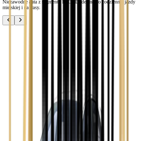
Niezawodne auta z segmentu B, C i D idealne do codziennej jazdy
miejskiej i na trasy.
Audi A3
Zobacz
Audi A4
Zobacz
Ford Focus
Zobacz
Ford Mondeo
Zobacz
Hyundai i30