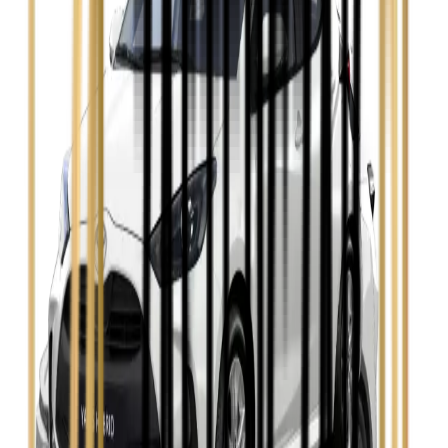
Zobacz
Opel Astra
Zobacz
Opel Insignia
Zobacz
Seat Leon
Zobacz
Skoda Fabia
Zobacz
Skoda Kamiq
Zobacz
Skoda Octavia