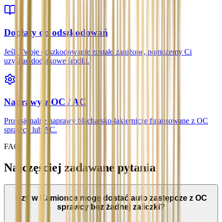
Dopłaty do odszkodowań
Jeśli Twoje odszkodowanie zostało zaniżone, pomożemy Ci
uzyskać dodatkowe środki.
Naprawy z OC / AC
Profesjonalne naprawy blacharsko-lakiernicze finansowane z OC
sprawcy lub AC.
FAQ
Najczęściej zadawane pytania
Czy w Kamionce mogę dostać auto zastępcze z OC
sprawcy bez żadnej zaliczki?