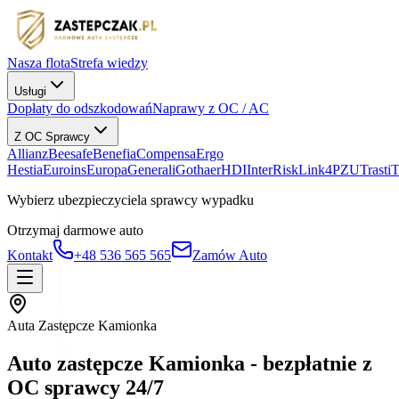
Nasza flota
Strefa wiedzy
Usługi
Dopłaty do odszkodowań
Naprawy z OC / AC
Z OC Sprawcy
Allianz
Beesafe
Benefia
Compensa
Ergo
Hestia
Euroins
Europa
Generali
Gothaer
HDI
InterRisk
Link4
PZU
Trasti
Wybierz ubezpieczyciela sprawcy wypadku
Otrzymaj darmowe auto
Kontakt
+48 536 565 565
Zamów Auto
Auta Zastępcze Kamionka
Auto zastępcze Kamionka - bezpłatnie z
OC sprawcy 24/7