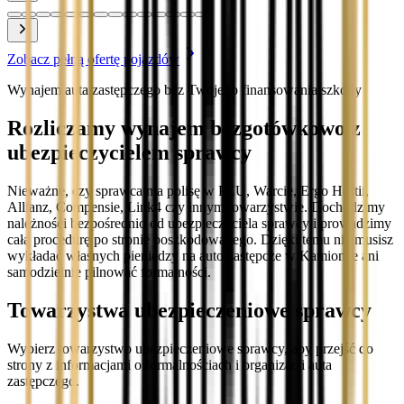
Zobacz pełną ofertę pojazdów
Wynajem auta zastępczego bez Twojego finansowania szkody
Rozliczamy wynajem bezgotówkowo z
ubezpieczycielem sprawcy
Nieważne, czy sprawca ma polisę w PZU, Warcie, Ergo Hestii,
Allianz, Compensie, Link4 czy innym towarzystwie. Dochodzimy
należności bezpośrednio od ubezpieczyciela sprawcy i prowadzimy
całą procedurę po stronie poszkodowanego. Dzięki temu nie musisz
wykładać własnych pieniędzy na auto zastępcze w Kamionce ani
samodzielnie pilnować formalności.
Towarzystwa ubezpieczeniowe sprawcy
Wybierz towarzystwo ubezpieczeniowe sprawcy, aby przejść do
strony z informacjami o formalnościach i organizacji auta
zastępczego.