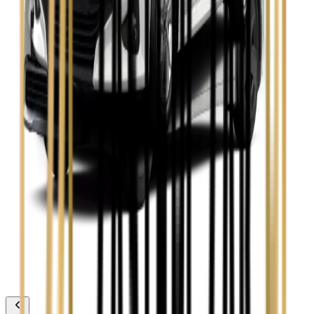
Zobacz
Toyota Avensis
Zobacz
Toyota Camry
Zobacz
Toyota Corolla
Zobacz
Toyota Prius
Zobacz
Toyota Yaris
Zobacz