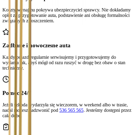
Koszty wynajmu pokrywa ubezpieczyciel sprawcy. Nie dokładamy
opłat za przygotowanie auta, podstawienie ani obsługę formalności
związanych z roszczeniem.
Zadbane i nowoczesne auta
Każdy pojazd regularnie serwisujemy i przygotowujemy do
wydania tak, abyś mógł od razu ruszyć w drogę bez obaw o stan
techniczny.
Pomoc 24/7
Jeżeli szkoda wydarzyła się wieczorem, w weekend albo w trasie,
nadal możesz zadzwonić pod
536 565 565
. Jesteśmy dostępni przez
całą dobę.