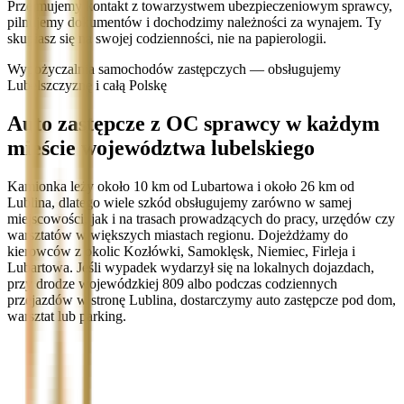
Przejmujemy kontakt z towarzystwem ubezpieczeniowym sprawcy,
pilnujemy dokumentów i dochodzimy należności za wynajem. Ty
skupiasz się na swojej codzienności, nie na papierologii.
Wypożyczalnia samochodów zastępczych — obsługujemy
Lubelszczyznę i całą Polskę
Auto zastępcze z OC sprawcy w każdym
mieście województwa lubelskiego
Kamionka leży około 10 km od Lubartowa i około 26 km od
Lublina, dlatego wiele szkód obsługujemy zarówno w samej
miejscowości, jak i na trasach prowadzących do pracy, urzędów czy
warsztatów w większych miastach regionu. Dojeżdżamy do
kierowców z okolic Kozłówki, Samoklęsk, Niemiec, Firleja i
Lubartowa. Jeśli wypadek wydarzył się na lokalnych dojazdach,
przy drodze wojewódzkiej 809 albo podczas codziennych
przejazdów w stronę Lublina, dostarczymy auto zastępcze pod dom,
warsztat lub parking.