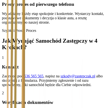
Prosty proces od pierwszego telefonu
Wyjaśniamy każdy etap spokojnie i konkretnie. Wystarczy kontakt,
podstawowe dokumenty i decyzja o klasie auta, a resztę
organizujemy po naszej stronie.
Szybki i Prosty Proces
Jak Wynająć Samochód Zastępczy w 4
Krokach?
1
Kontakt
Zadzwoń pod
536 565 565
, napisz na
szkody@zastepczak.pl
albo
skorzystaj z formularza. Przyjmiemy zgłoszenie i od razu
sprawdzimy, jaki samochód będzie dla Ciebie odpowiedni.
2
Weryfikacja dokumentów