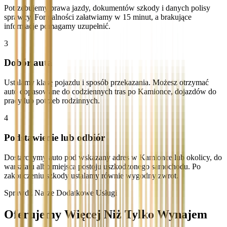
Potrzebujemy prawa jazdy, dokumentów szkody i danych polisy
sprawcy. Formalności załatwiamy w 15 minut, a brakujące
informacje pomagamy uzupełnić.
3
Dobór auta
Ustalamy klasę pojazdu i sposób przekazania. Możesz otrzymać
auto dopasowane do codziennych tras po Kamionce, dojazdów do
pracy lub potrzeb rodzinnych.
4
Podstawienie lub odbiór
Dostarczymy auto pod wskazany adres w Kamionce lub okolicy, do
warsztatu albo miejsca postoju uszkodzonego samochodu. Po
zakończeniu szkody ustalamy równie wygodny zwrot.
Sprawdź Nasze Dodatkowe Usługi
Oferujemy Więcej Niż Tylko Wynajem