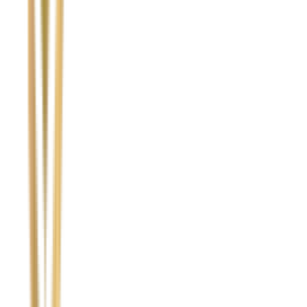
Temat
Treść wiadomości (opcjonalnie)
Wyrażam zgodę na przetwarzanie moich danych osobowych w
celu obsługi zapytania. Zobacz
Politykę Prywatności
.