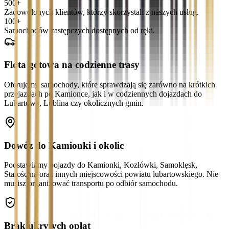
500+
Zadowolonych klientów, którzy skorzystali z naszych usług.
100+
Samochodów zastępczych dostępnych od ręki.
Flota gotowa na codzienne trasy
Oferujemy samochody, które sprawdzają się zarówno na krótkich
przejazdach po Kamionce, jak i w codziennych dojazdach do
Lubartowa, Lublina czy okolicznych gmin.
Dowóz do Kamionki i okolic
Podstawiamy pojazdy do Kamionki, Kozłówki, Samoklęsk,
Starościna oraz innych miejscowości powiatu lubartowskiego. Nie
musisz organizować transportu po odbiór samochodu.
Brak ukrytych opłat