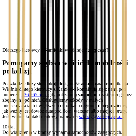
Dlaczego kierowcy z Kamionki wybierają Zastępczak?
Pomagamy szybko wrócić do mobilności
po kolizji
Po szkodzie liczy się spokój, dostępność auta i jasna komunikacja.
Właśnie dlatego kierowcy z Kamionki kontaktują się z nami pod
numerem
536 565 565
, gdy potrzebują samochodu zastępczego bez
zbędnych opóźnień. Obsługujemy szkody w małych
miejscowościach i większych ośrodkach regionu, dlatego wiemy,
jak ważny jest dowóz auta pod dom, warsztat albo miejsce pracy.
Jeśli wolisz kontakt mailowy, napisz na
szkody@zastepczak.pl
.
10+
lat
Doświadczenia w branży wynajmu samochodów zastępczych.