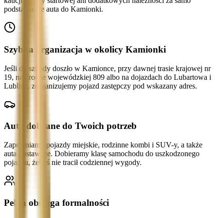
kaucji, opłaty startowej ani dodatkowych należności za samo
podstawienie auta do Kamionki.
Szybka organizacja w okolicy Kamionki
Jeśli do szkody doszło w Kamionce, przy dawnej trasie krajowej nr
19, na drodze wojewódzkiej 809 albo na dojazdach do Lubartowa i
Lublina, zorganizujemy pojazd zastępczy pod wskazany adres.
Auto dobrane do Twoich potrzeb
Zapewniamy pojazdy miejskie, rodzinne kombi i SUV-y, a także
auta dostawcze. Dobieramy klasę samochodu do uszkodzonego
pojazdu, żebyś nie tracił codziennej wygody.
Pełna obsługa formalności