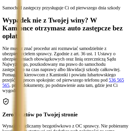
Samochód zastępczy przysługuje Ci od pierwszego dnia szkody
Wypadek nie z Twojej winy? W
Kamionce otrzymasz auto zastępcze bez
opłat
Nie musisz znać procedur ani rozmawiać samodzielnie z
ubezpieczycielem sprawcy. Zgodnie z art. 36 ust. 1 Ustawy o
ubezpieczeniach obowiązkowych oraz linią orzeczniczą Sądu
Najwyższego, poszkodowany ma prawo do samochodu
zastępczego na czas naprawy albo likwidacji szkody całkowitej.
Pomagamy kierowcom z Kamionki i powiatu lubartowskiego
przejść ten proces spokojnie: od pierwszego telefonu pod
536 565
565
, przez dokumenty, po podstawienie auta tam, gdzie jest Ci
wygodnie.
Zero kosztów po Twojej stronie
Wynajem rozliczamy bezgotówkowo z OC sprawcy. Nie pobieramy