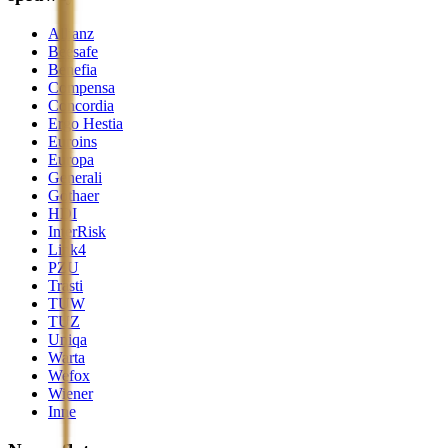
Allianz
Beesafe
Benefia
Compensa
Concordia
Ergo Hestia
Euroins
Europa
Generali
Gothaer
HDI
InterRisk
Link4
PZU
Trasti
TUW
TUZ
Uniqa
Warta
Wefox
Wiener
Inne