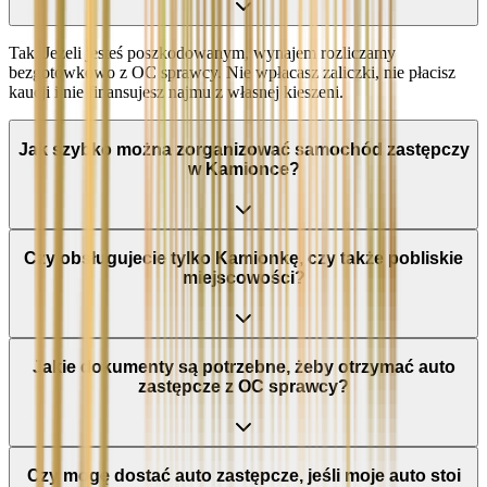
Tak. Jeżeli jesteś poszkodowanym, wynajem rozliczamy
bezgotówkowo z OC sprawcy. Nie wpłacasz zaliczki, nie płacisz
kaucji i nie finansujesz najmu z własnej kieszeni.
Jak szybko można zorganizować samochód zastępczy
w Kamionce?
Czy obsługujecie tylko Kamionkę, czy także pobliskie
miejscowości?
Jakie dokumenty są potrzebne, żeby otrzymać auto
zastępcze z OC sprawcy?
Czy mogę dostać auto zastępcze, jeśli moje auto stoi