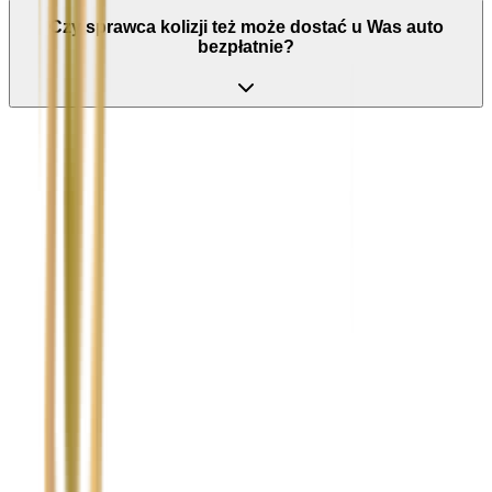
Czy sprawca kolizji też może dostać u Was auto
bezpłatnie?
Nie wypełniaj tego pola
Imię i nazwisko / Firma
*
Numer telefonu
*
Marka i model uszkodzonego pojazdu
Ubezpieczyciel sprawcy