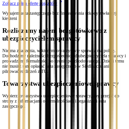
Zobacz pełną ofertę pojazdów
Wynajem auta zastępczego bez finansowania szkody z własnej
kieszeni
Rozliczamy najem bezgotówkowo z
ubezpieczycielem sprawcy
Nie ma znaczenia, w którym towarzystwie sprawca ma polisę.
Dochodzimy należności bezpośrednio od ubezpieczyciela sprawcy i
prowadzimy formalności po stronie poszkodowanego. Dzięki temu
nie musisz sam opłacać auta zastępczego w Siedliszczu ani
pilnować rozliczeń z TU.
Towarzystwa ubezpieczeniowe sprawcy
Wybierz towarzystwo ubezpieczeniowe sprawcy, aby przejść do
strony z informacjami o formalnościach i organizacji auta
zastępczego.