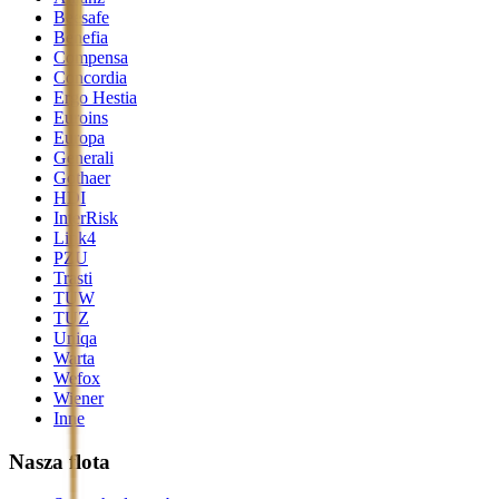
Beesafe
Benefia
Compensa
Concordia
Ergo Hestia
Euroins
Europa
Generali
Gothaer
HDI
InterRisk
Link4
PZU
Trasti
TUW
TUZ
Uniqa
Warta
Wefox
Wiener
Inne
Nasza flota