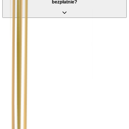
bezpłatnie?
Nie wypełniaj tego pola
Imię i nazwisko / Firma
*
Numer telefonu
*
Marka i model uszkodzonego pojazdu
Ubezpieczyciel sprawcy