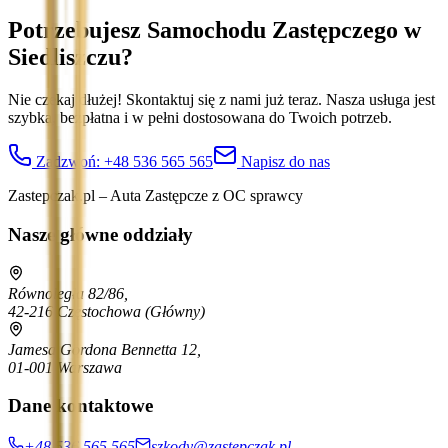
Potrzebujesz Samochodu Zastępczego
w
Siedliszczu
?
Nie czekaj dłużej! Skontaktuj się z nami już teraz. Nasza usługa jest
szybka, bezpłatna i w pełni dostosowana do Twoich potrzeb.
Zadzwoń:
+48 536 565 565
Napisz do nas
Zastepczak.pl – Auta Zastępcze z OC sprawcy
Nasze główne oddziały
Równoległa 82/86,
42-216 Częstochowa
(Główny)
Jamesa Gordona Bennetta 12,
01-001 Warszawa
Dane kontaktowe
+48 536 565 565
szkody@zastepczak.pl