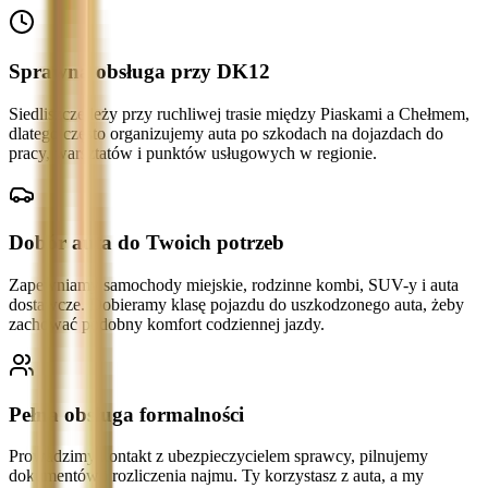
Sprawna obsługa przy DK12
Siedliszcze leży przy ruchliwej trasie między Piaskami a Chełmem,
dlatego często organizujemy auta po szkodach na dojazdach do
pracy, warsztatów i punktów usługowych w regionie.
Dobór auta do Twoich potrzeb
Zapewniamy samochody miejskie, rodzinne kombi, SUV-y i auta
dostawcze. Dobieramy klasę pojazdu do uszkodzonego auta, żeby
zachować podobny komfort codziennej jazdy.
Pełna obsługa formalności
Prowadzimy kontakt z ubezpieczycielem sprawcy, pilnujemy
dokumentów i rozliczenia najmu. Ty korzystasz z auta, a my