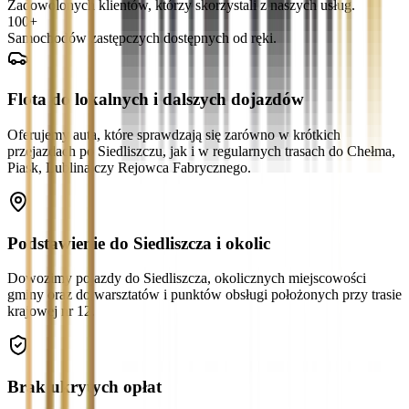
Zadowolonych klientów, którzy skorzystali z naszych usług.
100+
Samochodów zastępczych dostępnych od ręki.
Flota do lokalnych i dalszych dojazdów
Oferujemy auta, które sprawdzają się zarówno w krótkich
przejazdach po Siedliszczu, jak i w regularnych trasach do Chełma,
Piask, Lublina czy Rejowca Fabrycznego.
Podstawienie do Siedliszcza i okolic
Dowozimy pojazdy do Siedliszcza, okolicznych miejscowości
gminy oraz do warsztatów i punktów obsługi położonych przy trasie
krajowej nr 12.
Brak ukrytych opłat