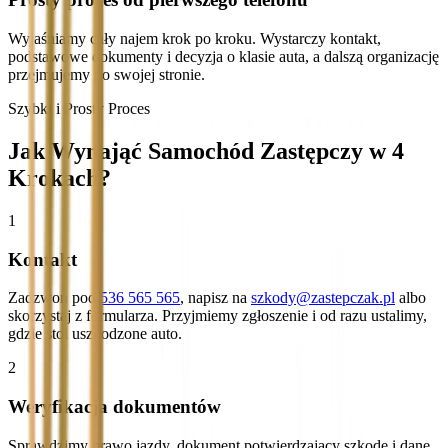
Wyjaśniamy cały najem krok po kroku. Wystarczy kontakt,
podstawowe dokumenty i decyzja o klasie auta, a dalszą organizację
przejmujemy po swojej stronie.
Szybki i Prosty Proces
Jak Wynająć Samochód Zastępczy w 4
Krokach?
1
Kontakt
Zadzwoń pod
536 565 565
, napisz na
szkody@zastepczak.pl
albo
skorzystaj z formularza. Przyjmiemy zgłoszenie i od razu ustalimy,
gdzie stoi uszkodzone auto.
2
Weryfikacja dokumentów
Sprawdzimy prawo jazdy, dokument potwierdzający szkodę i dane