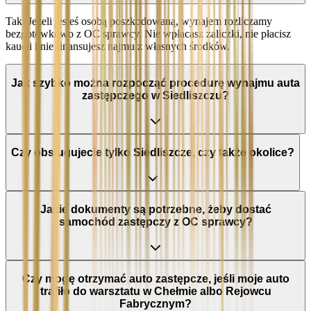
Tak. Jeżeli jesteś osobą poszkodowaną, wynajem rozliczamy
bezgotówkowo z OC sprawcy. Nie wpłacasz zaliczki, nie płacisz
kaucji i nie finansujesz najmu z własnych środków.
Jak szybko można rozpocząć procedurę wynajmu auta
zastępczego w Siedliszczu?
Czy obsługujecie tylko Siedliszcze, czy także okolice?
Jakie dokumenty są potrzebne, żeby dostać
samochód zastępczy z OC sprawcy?
Czy mogę otrzymać auto zastępcze, jeśli moje auto
trafiło do warsztatu w Chełmie albo Rejowcu
Fabrycznym?