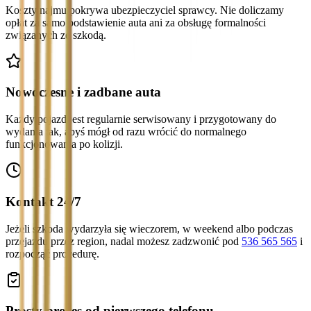
Koszty najmu pokrywa ubezpieczyciel sprawcy. Nie doliczamy
opłat za samo podstawienie auta ani za obsługę formalności
związanych ze szkodą.
Nowoczesne i zadbane auta
Każdy pojazd jest regularnie serwisowany i przygotowany do
wydania tak, abyś mógł od razu wrócić do normalnego
funkcjonowania po kolizji.
Kontakt 24/7
Jeżeli szkoda wydarzyła się wieczorem, w weekend albo podczas
przejazdu przez region, nadal możesz zadzwonić pod
536 565 565
i
rozpocząć procedurę.
Prosty proces od pierwszego telefonu