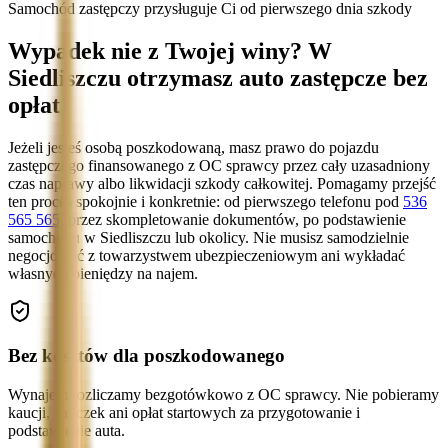
Samochód zastępczy przysługuje Ci od pierwszego dnia szkody
Wypadek nie z Twojej winy? W
Siedliszczu otrzymasz auto zastępcze bez
opłat
Jeżeli jesteś osobą poszkodowaną, masz prawo do pojazdu
zastępczego finansowanego z OC sprawcy przez cały uzasadniony
czas naprawy albo likwidacji szkody całkowitej. Pomagamy przejść
ten proces spokojnie i konkretnie: od pierwszego telefonu pod
536
565 565
, przez skompletowanie dokumentów, po podstawienie
samochodu w Siedliszczu lub okolicy. Nie musisz samodzielnie
negocjować z towarzystwem ubezpieczeniowym ani wykładać
własnych pieniędzy na najem.
Bez kosztów dla poszkodowanego
Wynajem rozliczamy bezgotówkowo z OC sprawcy. Nie pobieramy
kaucji, zaliczek ani opłat startowych za przygotowanie i
podstawienie auta.