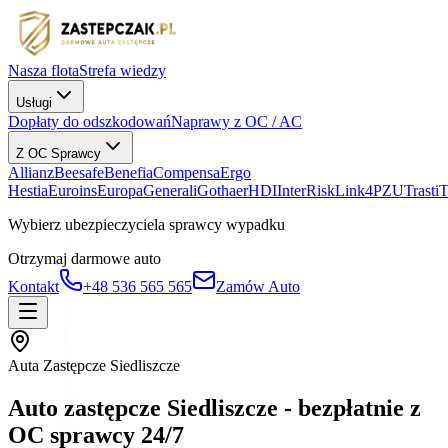
Nasza flota
Strefa wiedzy
Usługi
Dopłaty do odszkodowań
Naprawy z OC / AC
Z OC Sprawcy
Allianz
Beesafe
Benefia
Compensa
Ergo
Hestia
Euroins
Europa
Generali
Gothaer
HDI
InterRisk
Link4
PZU
Trasti
Wybierz ubezpieczyciela sprawcy wypadku
Otrzymaj darmowe auto
Kontakt
+48 536 565 565
Zamów Auto
Auta Zastępcze Siedliszcze
Auto zastępcze Siedliszcze - bezpłatnie z
OC sprawcy 24/7