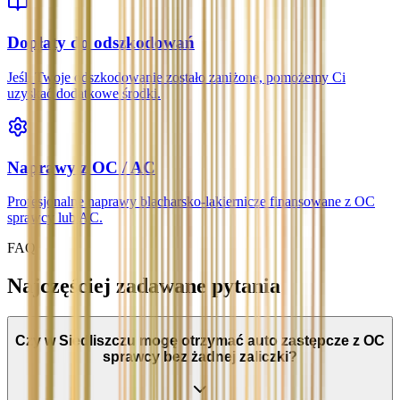
Dopłaty do odszkodowań
Jeśli Twoje odszkodowanie zostało zaniżone, pomożemy Ci
uzyskać dodatkowe środki.
Naprawy z OC / AC
Profesjonalne naprawy blacharsko-lakiernicze finansowane z OC
sprawcy lub AC.
FAQ
Najczęściej zadawane pytania
Czy w Siedliszczu mogę otrzymać auto zastępcze z OC
sprawcy bez żadnej zaliczki?