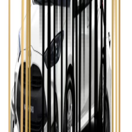
Zobacz
Opel Insignia
Zobacz
Seat Leon
Zobacz
Skoda Fabia
Zobacz
Skoda Kamiq
Zobacz
Skoda Octavia
Zobacz