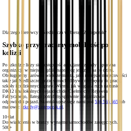
Dlaczego kierowcy z Siedliszcza wybierają Zastępczak?
Szybko przywracamy mobilność po
kolizji
Po szkodzie liczy się dostępność auta, jasne zasady i sprawna
organizacja w miejscu, gdzie naprawdę jeździsz na co dzień.
Obsługujemy zarówno większe miasta, jak i mniejsze miejscowości
takie jak Siedliszcze, gdzie samochód bywa niezbędny do pracy,
szkoły i codziennych spraw. Wiemy, jak wygląda ruch na trasie
DK12 i na lokalnych dojazdach do Chełma czy Rejowca
Fabrycznego, dlatego potrafimy sprawnie zorganizować
odpowiedni pojazd. Skontaktujesz się z nami pod
536 565 565
lub
mailowo:
szkody@zastepczak.pl
.
10+
lat
Doświadczenia w branży wynajmu samochodów zastępczych.
500+