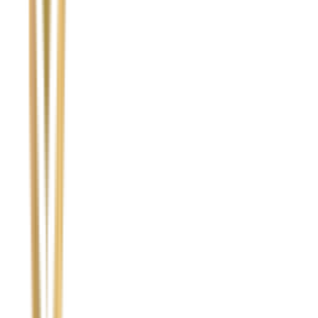
Temat
Treść wiadomości (opcjonalnie)
Wyrażam zgodę na przetwarzanie moich danych osobowych w
celu obsługi zapytania. Zobacz
Politykę Prywatności
.