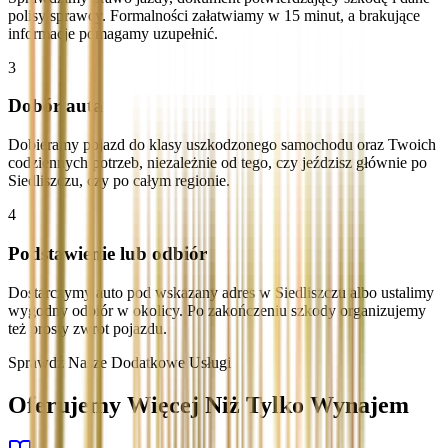
polisy sprawcy. Formalności załatwiamy w 15 minut, a brakujące
informacje pomagamy uzupełnić.
3
Dobór auta
Dobieramy pojazd do klasy uszkodzonego samochodu oraz Twoich
codziennych potrzeb, niezależnie od tego, czy jeździsz głównie po
Siedliszczu, czy po całym regionie.
4
Podstawienie lub odbiór
Dostarczymy auto pod wskazany adres w Siedliszczu albo ustalimy
wygodny odbiór w okolicy. Po zakończeniu szkody organizujemy
też prosty zwrot pojazdu.
Sprawdź Nasze Dodatkowe Usługi
Oferujemy Więcej Niż Tylko Wynajem