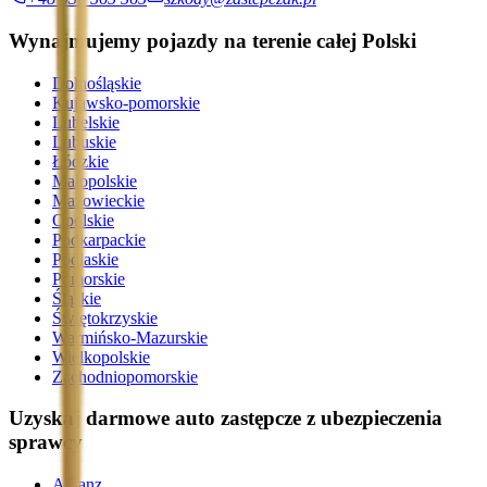
Wynajmujemy pojazdy na terenie całej Polski
Dolnośląskie
Kujawsko-pomorskie
Lubelskie
Lubuskie
Łódzkie
Małopolskie
Mazowieckie
Opolskie
Podkarpackie
Podlaskie
Pomorskie
Śląskie
Świętokrzyskie
Warmińsko-Mazurskie
Wielkopolskie
Zachodniopomorskie
Uzyskaj darmowe auto zastępcze z ubezpieczenia
sprawcy
Allianz