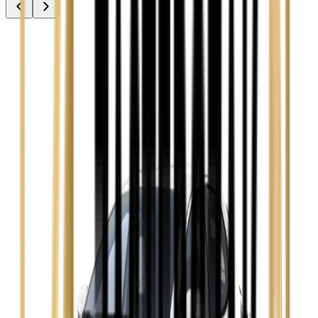
Audi A3
Zobacz
Audi A4
Zobacz
Ford Focus
Zobacz
Ford Mondeo
Zobacz
Hyundai i30
Zobacz
Opel Astra