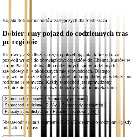
Bogata flota samochodów zastępczych dla Siedliszcza
Dobierzemy pojazd do codziennych tras
po regionie
Kierowcy z Siedliszcza często potrzebują auta, które od razu
pozwoli wrócić do obowiązków: dojazdów do Chełma, kursów w
stronę Piask i Lublina albo codziennych spraw rodzinnych i
zawodowych w okolicznych miejscowościach. Dlatego
zapewniamy różne klasy pojazdów, od kompaktów po większe auta
rodzinne i dostawcze. Każdy samochód jest sprawdzony
technicznie, czysty i gotowy do jazdy zaraz po przekazaniu.
Samochody osobowe
Samochody premium
Samochody rodzinne i SUV-y
Samochody dostawcze
Pojazdy specjalistyczne
Pojazdy ciężarowe (TIR)
Niezawodne auta z segmentu B, C i D idealne do codziennej jazdy
miejskiej i na trasy.