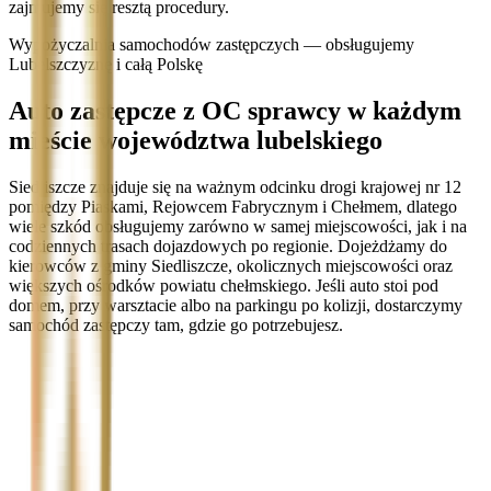
zajmujemy się resztą procedury.
Wypożyczalnia samochodów zastępczych — obsługujemy
Lubelszczyznę i całą Polskę
Auto zastępcze z OC sprawcy w każdym
mieście województwa lubelskiego
Siedliszcze znajduje się na ważnym odcinku drogi krajowej nr 12
pomiędzy Piaskami, Rejowcem Fabrycznym i Chełmem, dlatego
wiele szkód obsługujemy zarówno w samej miejscowości, jak i na
codziennych trasach dojazdowych po regionie. Dojeżdżamy do
kierowców z gminy Siedliszcze, okolicznych miejscowości oraz
większych ośrodków powiatu chełmskiego. Jeśli auto stoi pod
domem, przy warsztacie albo na parkingu po kolizji, dostarczymy
samochód zastępczy tam, gdzie go potrzebujesz.