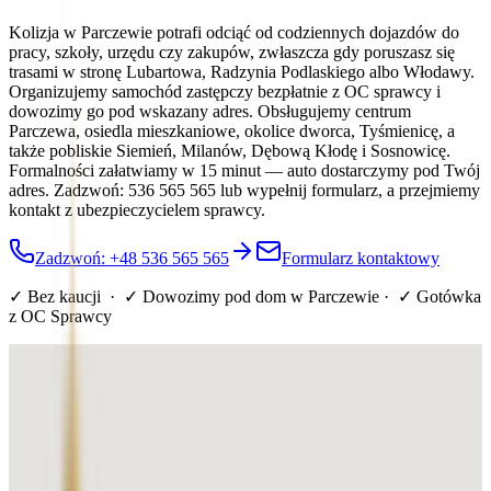
Kolizja w Parczewie potrafi odciąć od codziennych dojazdów do
pracy, szkoły, urzędu czy zakupów, zwłaszcza gdy poruszasz się
trasami w stronę Lubartowa, Radzynia Podlaskiego albo Włodawy.
Organizujemy samochód zastępczy bezpłatnie z OC sprawcy i
dowozimy go pod wskazany adres. Obsługujemy centrum
Parczewa, osiedla mieszkaniowe, okolice dworca, Tyśmienicę, a
także pobliskie Siemień, Milanów, Dębową Kłodę i Sosnowicę.
Formalności załatwiamy w 15 minut — auto dostarczymy pod Twój
adres. Zadzwoń: 536 565 565 lub wypełnij formularz, a przejmiemy
kontakt z ubezpieczycielem sprawcy.
Zadzwoń: +48 536 565 565
Formularz kontaktowy
✓ Bez kaucji · ✓ Dowozimy pod dom
w Parczewie
· ✓ Gotówka
z OC Sprawcy