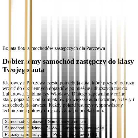
Bogata flota samochodów zastępczych dla Parczewa
Dobierzemy samochód zastępczy do klasy
Twojego auta
Kierowcy z Parczewa często potrzebują auta, które pozwoli od razu
wrócić do codziennych dojazdów po mieście i dłuższych tras do
Lubartowa, Lublina czy Włodawy. Dlatego zapewniamy różne
klasy pojazdów: od kompaktów po większe auta rodzinne, SUV-y i
samochody dostawcze. Każdy pojazd jest czysty, sprawdzony
technicznie i gotowy do jazdy zaraz po przekazaniu.
Samochody osobowe
Samochody premium
Samochody rodzinne i SUV-y
Samochody dostawcze
Pojazdy specjalistyczne
Pojazdy ciężarowe (TIR)