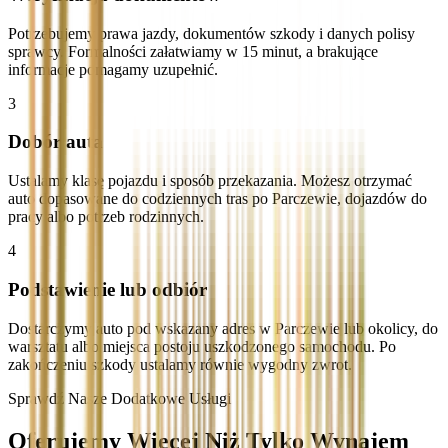
Potrzebujemy prawa jazdy, dokumentów szkody i danych polisy
sprawcy. Formalności załatwiamy w 15 minut, a brakujące
informacje pomagamy uzupełnić.
3
Dobór auta
Ustalamy klasę pojazdu i sposób przekazania. Możesz otrzymać
auto dopasowane do codziennych tras po Parczewie, dojazdów do
pracy albo potrzeb rodzinnych.
4
Podstawienie lub odbiór
Dostarczymy auto pod wskazany adres w Parczewie lub okolicy, do
warsztatu albo miejsca postoju uszkodzonego samochodu. Po
zakończeniu szkody ustalamy równie wygodny zwrot.
Sprawdź Nasze Dodatkowe Usługi
Oferujemy Więcej Niż Tylko Wynajem