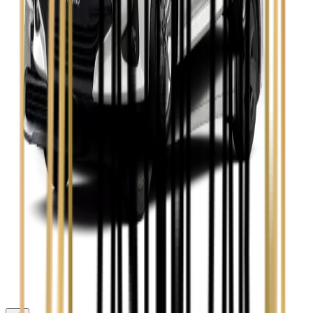
Skoda Octavia
Zobacz
Toyota Avensis
Zobacz
Toyota Camry
Zobacz
Toyota Corolla
Zobacz
Toyota Prius
Zobacz
Toyota Yaris
Zobacz