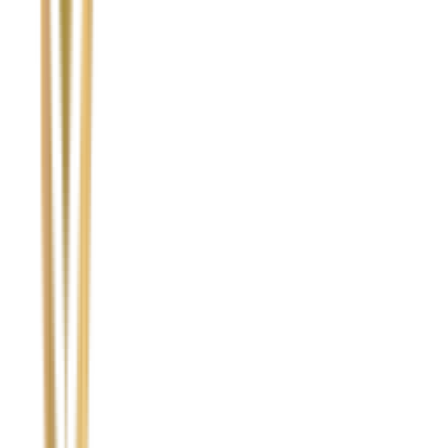
Temat
Treść wiadomości (opcjonalnie)
Wyrażam zgodę na przetwarzanie moich danych osobowych w
celu obsługi zapytania. Zobacz
Politykę Prywatności
.