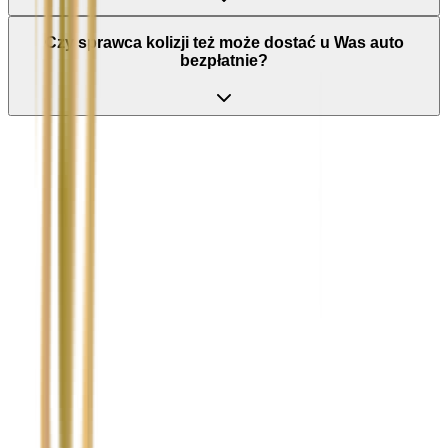
Czy sprawca kolizji też może dostać u Was auto
bezpłatnie?
Nie wypełniaj tego pola
Imię i nazwisko / Firma
*
Numer telefonu
*
Marka i model uszkodzonego pojazdu
Ubezpieczyciel sprawcy