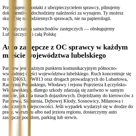
Przejmujemy kontakt z ubezpieczycielem sprawcy, pilnujemy
dokumentów i dochodzimy należności za wynajem. Ty możesz
skupić się na codziennych sprawach, nie na papierologii.
Wypożyczalnia samochodów zastępczych — obsługujemy
Lubelszczyznę i całą Polskę
Auto zastępcze z OC sprawcy w każdym
mieście województwa lubelskiego
Parczew jest ważnym punktem komunikacyjnym północno-
wschodniej części województwa lubelskiego. Ruch koncentruje się
tu na DK63, DW813 oraz drogach prowadzących do Lubartowa,
Radzynia Podlaskiego, Włodawy i rejonu Pojezierza Łęczyńsko-
Włodawskiego, dlatego szkody zdarzają się zarówno w samym
mieście, jak i na trasach dojazdowych. Dojeżdżamy do kierowców z
Parczewa, Siemienia, Dębowej Kłody, Sosnowicy, Milanowa i
okolicznych miejscowości. Jeśli wypadek wydarzył się w drodze do
pracy, warsztatu albo nad jeziora regionu, dostarczymy auto
zastępcze pod dom, parking lub serwis.