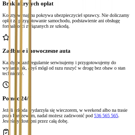
Brak ukrytych opłat
Koszty wynajmu pokrywa ubezpieczyciel sprawcy. Nie doliczamy
opłat za przygotowanie samochodu, podstawienie ani obsługę
formalności związanych ze szkodą.
Zadbane i nowoczesne auta
Każdy pojazd regularnie serwisujemy i przygotowujemy do
wydania tak, abyś mógł od razu ruszyć w drogę bez obaw o stan
techniczny.
Pomoc 24/7
Jeżeli szkoda wydarzyła się wieczorem, w weekend albo na trasie
poza Parczewem, nadal możesz zadzwonić pod
536 565 565
.
Jesteśmy dostępni przez całą dobę.