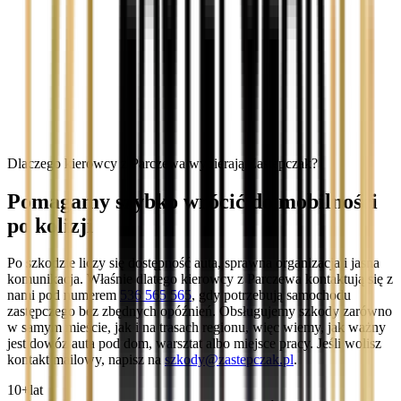
Dlaczego kierowcy z Parczewa wybierają Zastępczak?
Pomagamy szybko wrócić do mobilności
po kolizji
Po szkodzie liczy się dostępność auta, sprawna organizacja i jasna
komunikacja. Właśnie dlatego kierowcy z Parczewa kontaktują się z
nami pod numerem
536 565 565
, gdy potrzebują samochodu
zastępczego bez zbędnych opóźnień. Obsługujemy szkody zarówno
w samym mieście, jak i na trasach regionu, więc wiemy, jak ważny
jest dowóz auta pod dom, warsztat albo miejsce pracy. Jeśli wolisz
kontakt mailowy, napisz na
szkody@zastepczak.pl
.
10+
lat