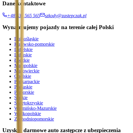
Dane kontaktowe
+48 536 565 565
szkody@zastepczak.pl
Wynajmujemy pojazdy na terenie całej Polski
Dolnośląskie
Kujawsko-pomorskie
Lubelskie
Lubuskie
Łódzkie
Małopolskie
Mazowieckie
Opolskie
Podkarpackie
Podlaskie
Pomorskie
Śląskie
Świętokrzyskie
Warmińsko-Mazurskie
Wielkopolskie
Zachodniopomorskie
Uzyskaj darmowe auto zastępcze z ubezpieczenia