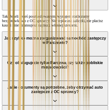
Tak. Jeżeli jesteś poszkodowanym, wynajem rozliczamy
bezgotówkowo z OC sprawcy. Nie wpłacasz zaliczki, nie płacisz
kaucji i nie finansujesz najmu z własnej kieszeni.
Jak szybko można zorganizować samochód zastępczy
w Parczewie?
Czy obsługujecie tylko Parczew, czy także pobliskie
miejscowości?
Jakie dokumenty są potrzebne, żeby otrzymać auto
zastępcze z OC sprawcy?