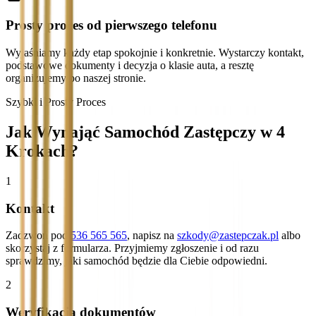
Prosty proces od pierwszego telefonu
Wyjaśniamy każdy etap spokojnie i konkretnie. Wystarczy kontakt,
podstawowe dokumenty i decyzja o klasie auta, a resztę
organizujemy po naszej stronie.
Szybki i Prosty Proces
Jak Wynająć Samochód Zastępczy w 4
Krokach?
1
Kontakt
Zadzwoń pod
536 565 565
, napisz na
szkody@zastepczak.pl
albo
skorzystaj z formularza. Przyjmiemy zgłoszenie i od razu
sprawdzimy, jaki samochód będzie dla Ciebie odpowiedni.
2
Weryfikacja dokumentów