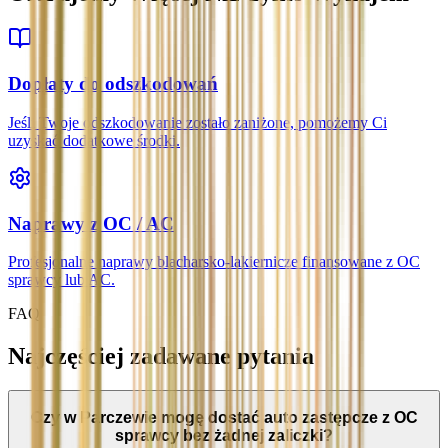
Dopłaty do odszkodowań
Jeśli Twoje odszkodowanie zostało zaniżone, pomożemy Ci
uzyskać dodatkowe środki.
Naprawy z OC / AC
Profesjonalne naprawy blacharsko-lakiernicze finansowane z OC
sprawcy lub AC.
FAQ
Najczęściej zadawane pytania
Czy w Parczewie mogę dostać auto zastępcze z OC
sprawcy bez żadnej zaliczki?