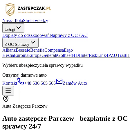
Nasza flota
Strefa wiedzy
Usługi
Dopłaty do odszkodowań
Naprawy z OC / AC
Z OC Sprawcy
Allianz
Beesafe
Benefia
Compensa
Ergo
Hestia
Euroins
Europa
Generali
Gothaer
HDI
InterRisk
Link4
PZU
Trasti
Wybierz ubezpieczyciela sprawcy wypadku
Otrzymaj darmowe auto
Kontakt
+48 536 565 565
Zamów Auto
Auta Zastępcze Parczew
Auto zastępcze Parczew - bezpłatnie z OC
sprawcy 24/7