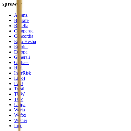
sprawcy
Allianz
Beesafe
Benefia
Compensa
Concordia
Ergo Hestia
Euroins
Europa
Generali
Gothaer
HDI
InterRisk
Link4
PZU
Trasti
TUW
TUZ
Uniqa
Warta
Wefox
Wiener
Inne