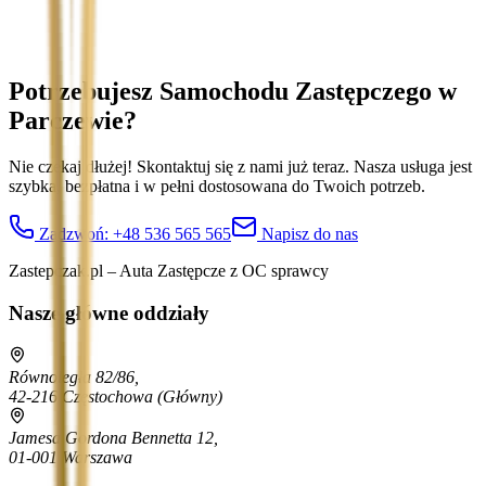
Potrzebujesz Samochodu Zastępczego
w
Parczewie
?
Nie czekaj dłużej! Skontaktuj się z nami już teraz. Nasza usługa jest
szybka, bezpłatna i w pełni dostosowana do Twoich potrzeb.
Zadzwoń:
+48 536 565 565
Napisz do nas
Zastepczak.pl – Auta Zastępcze z OC sprawcy
Nasze główne oddziały
Równoległa 82/86,
42-216 Częstochowa
(Główny)
Jamesa Gordona Bennetta 12,
01-001 Warszawa