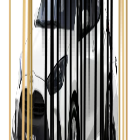
Zobacz
Opel Astra
Zobacz
Opel Insignia
Zobacz
Seat Leon
Zobacz
Skoda Fabia
Zobacz
Skoda Kamiq
Zobacz