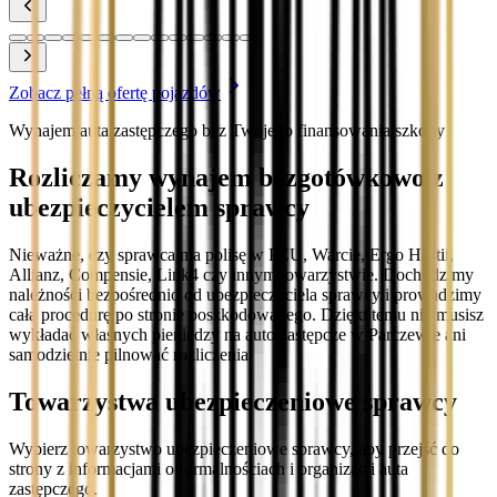
Zobacz pełną ofertę pojazdów
Wynajem auta zastępczego bez Twojego finansowania szkody
Rozliczamy wynajem bezgotówkowo z
ubezpieczycielem sprawcy
Nieważne, czy sprawca ma polisę w PZU, Warcie, Ergo Hestii,
Allianz, Compensie, Link4 czy innym towarzystwie. Dochodzimy
należności bezpośrednio od ubezpieczyciela sprawcy i prowadzimy
całą procedurę po stronie poszkodowanego. Dzięki temu nie musisz
wykładać własnych pieniędzy na auto zastępcze w Parczewie ani
samodzielnie pilnować rozliczenia.
Towarzystwa ubezpieczeniowe sprawcy
Wybierz towarzystwo ubezpieczeniowe sprawcy, aby przejść do
strony z informacjami o formalnościach i organizacji auta
zastępczego.