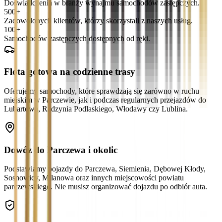
Doświadczenia w branży wynajmu samochodów zastępczych.
500+
Zadowolonych klientów, którzy skorzystali z naszych usług.
100+
Samochodów zastępczych dostępnych od ręki.
Flota gotowa na codzienne trasy
Oferujemy samochody, które sprawdzają się zarówno w ruchu
miejskim w Parczewie, jak i podczas regularnych przejazdów do
Lubartowa, Radzynia Podlaskiego, Włodawy czy Lublina.
Dowóz do Parczewa i okolic
Podstawiamy pojazdy do Parczewa, Siemienia, Dębowej Kłody,
Sosnowicy, Milanowa oraz innych miejscowości powiatu
parczewskiego. Nie musisz organizować dojazdu po odbiór auta.