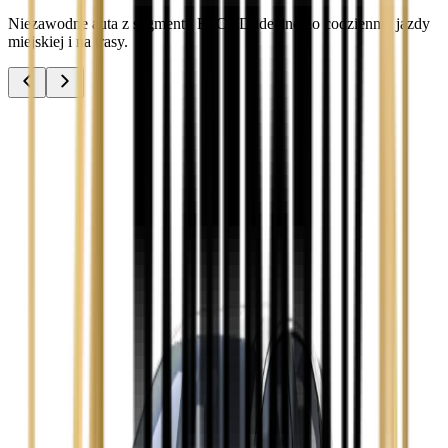
Niezawodne auta z segmentu B, C i D idealne do codziennej jazdy
miejskiej i na trasy.
Audi A3
Zobacz
Audi A4
Zobacz
Ford Focus
Zobacz
Ford Mondeo
Zobacz
Hyundai i30