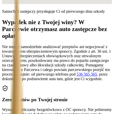
Samochód zastępczy przysługuje Ci od pierwszego dnia szkody
Wypadek nie z Twojej winy? W
Parczewie otrzymasz auto zastępcze bez
opłat
Nie musisz samodzielnie analizować przepisów ani negocjować z
towarzystwem ubezpieczeniowym sprawcy. Zgodnie z art. 36 ust. 1
Ustawy o ubezpieczeniach obowiązkowych oraz utrwalonym
orzecznictwem, poszkodowany ma prawo do pojazdu zastępczego
na czas naprawy albo likwidacji szkody całkowitej. Pomagamy
kierowcom z Parczewa i całego powiatu parczewskiego przejść ten
proces spokojnie: od pierwszego telefonu pod
536 565 565
, przez
dokumenty, po podstawienie auta tam, gdzie jest Ci wygodnie.
Zero kosztów po Twojej stronie
Wynajem rozliczamy bezgotówkowo z OC sprawcy. Nie pobieramy