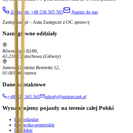
Zadzwoń:
+48 536 565 565
Napisz do nas
Zastepczak.pl – Auta Zastępcze z OC sprawcy
Nasze główne oddziały
Równoległa 82/86,
42-216 Częstochowa
(Główny)
Jamesa Gordona Bennetta 12,
01-001 Warszawa
Dane kontaktowe
+48 536 565 565
szkody@zastepczak.pl
Wynajmujemy pojazdy na terenie całej Polski
Dolnośląskie
Kujawsko-pomorskie
Lubelskie