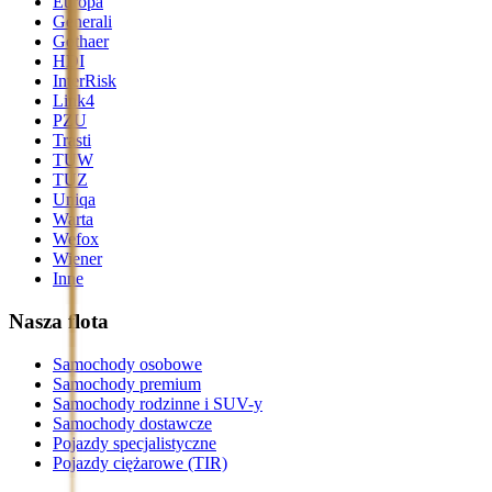
Europa
Generali
Gothaer
HDI
InterRisk
Link4
PZU
Trasti
TUW
TUZ
Uniqa
Warta
Wefox
Wiener
Inne
Nasza flota
Samochody osobowe
Samochody premium
Samochody rodzinne i SUV-y
Samochody dostawcze
Pojazdy specjalistyczne
Pojazdy ciężarowe (TIR)