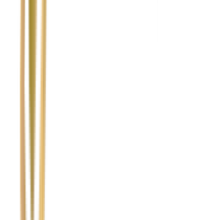
Nie wypełniaj tego pola
Imię i nazwisko / Firma
*
Numer telefonu
*
Marka i model uszkodzonego pojazdu
Ubezpieczyciel sprawcy