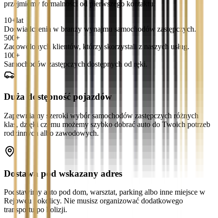
przejmiemy formalności od pierwszego kontaktu.
10+
lat
Doświadczenia w branży wynajmu samochodów zastępczych.
500+
Zadowolonych klientów, którzy skorzystali z naszych usług.
100+
Samochodów zastępczych dostępnych od ręki.
Duża dostępność pojazdów
Zapewniamy szeroki wybór samochodów zastępczych różnych
klas, dzięki czemu możemy szybko dobrać auto do Twoich potrzeb
rodzinnych albo zawodowych.
Dostawa pod wskazany adres
Podstawimy auto pod dom, warsztat, parking albo inne miejsce w
Rejowcu i okolicy. Nie musisz organizować dodatkowego
transportu po kolizji.