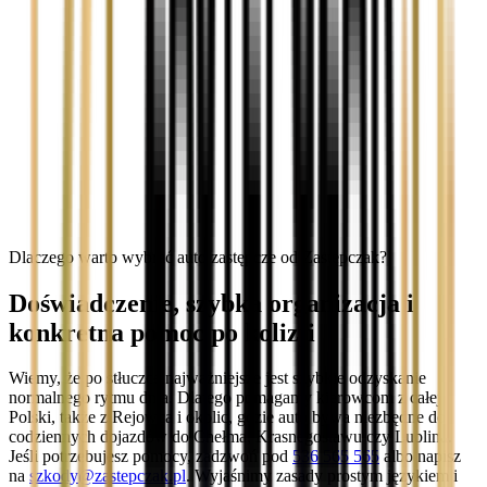
Dlaczego warto wybrać auto zastępcze od Zastępczak?
Doświadczenie, szybka organizacja i
konkretna pomoc po kolizji
Wiemy, że po stłuczce najważniejsze jest szybkie odzyskanie
normalnego rytmu dnia. Dlatego pomagamy kierowcom z całej
Polski, także z Rejowca i okolic, gdzie auto bywa niezbędne do
codziennych dojazdów do Chełma, Krasnegostawu czy Lublina.
Jeśli potrzebujesz pomocy, zadzwoń pod
536 565 565
albo napisz
na
szkody@zastepczak.pl
. Wyjaśnimy zasady prostym językiem i