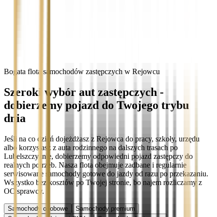
Bogata flota samochodów zastępczych w Rejowcu
Szeroki wybór aut zastępczych -
dobierzemy pojazd do Twojego trybu
dnia
Jeśli na co dzień dojeżdżasz z Rejowca do pracy, szkoły, urzędu
albo korzystasz z auta rodzinnego na dalszych trasach po
Lubelszczyźnie, dobierzemy odpowiedni pojazd zastępczy do
realnych potrzeb. Nasza flota obejmuje zadbane i regularnie
serwisowane samochody gotowe do jazdy od razu po przekazaniu.
Wszystko bez kosztów po Twojej stronie, bo najem rozliczamy z
OC sprawcy.
Samochody osobowe
Samochody premium