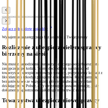
Zobacz
Zobacz pełną ofertę pojazdów
Wynajem auta zastępczego bez kosztów z Twojej strony
Rozliczenie z ubezpieczycielem sprawcy
bierzemy na siebie
Nie musisz samodzielnie tłumaczyć, dlaczego potrzebujesz auta
zastępczego po kolizji. To my dochodzimy należności od
towarzystwa ubezpieczeniowego sprawcy, przejmujemy kontakt z
likwidatorem szkody i pilnujemy dokumentów. Rozliczamy się
bezgotówkowo ze wszystkimi głównymi ubezpieczycielami
działającymi w Polsce, a Ty otrzymujesz jasną informację, jakie
dokumenty są potrzebne i jak długo może trwać najem.
Towarzystwa ubezpieczeniowe sprawcy