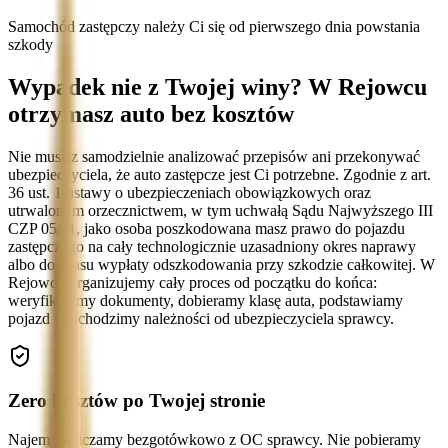
Samochód zastępczy należy Ci się od pierwszego dnia powstania
szkody
Wypadek nie z Twojej winy? W Rejowcu
otrzymasz auto bez kosztów
Nie musisz samodzielnie analizować przepisów ani przekonywać
ubezpieczyciela, że auto zastępcze jest Ci potrzebne. Zgodnie z art.
36 ust. 1 ustawy o ubezpieczeniach obowiązkowych oraz
utrwalonym orzecznictwem, w tym uchwałą Sądu Najwyższego III
CZP 05/11, jako osoba poszkodowana masz prawo do pojazdu
zastępczego na cały technologicznie uzasadniony okres naprawy
albo do czasu wypłaty odszkodowania przy szkodzie całkowitej. W
Rejowcu organizujemy cały proces od początku do końca:
weryfikujemy dokumenty, dobieramy klasę auta, podstawiamy
pojazd i dochodzimy należności od ubezpieczyciela sprawcy.
Zero kosztów po Twojej stronie
Najem rozliczamy bezgotówkowo z OC sprawcy. Nie pobieramy