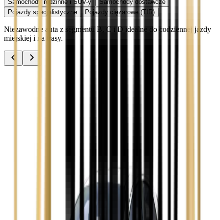
Samochody rodzinne i SUV-y
Samochody dostawcze
Pojazdy specjalistyczne
Pojazdy ciężarowe (TIR)
Niezawodne auta z segmentu B, C i D idealne do codziennej jazdy
miejskiej i na trasy.
Audi A3
Zobacz
Audi A4
Zobacz
Ford Focus
Zobacz
Ford Mondeo
Zobacz