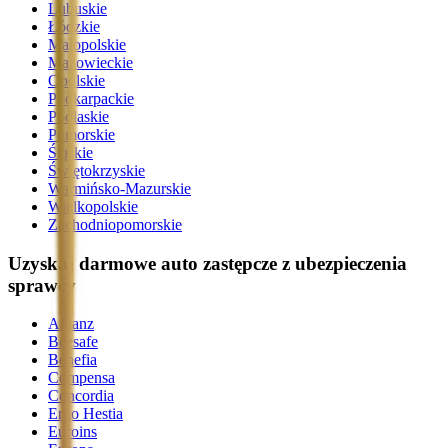
Lubuskie
Łódzkie
Małopolskie
Mazowieckie
Opolskie
Podkarpackie
Podlaskie
Pomorskie
Śląskie
Świętokrzyskie
Warmińsko-Mazurskie
Wielkopolskie
Zachodniopomorskie
Uzyskaj darmowe auto zastępcze z ubezpieczenia
sprawcy
Allianz
Beesafe
Benefia
Compensa
Concordia
Ergo Hestia
Euroins