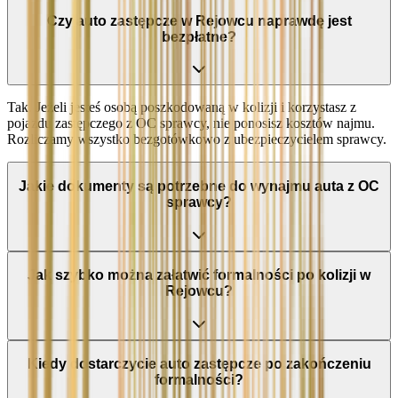
Czy auto zastępcze w Rejowcu naprawdę jest
bezpłatne?
Tak. Jeżeli jesteś osobą poszkodowaną w kolizji i korzystasz z
pojazdu zastępczego z OC sprawcy, nie ponosisz kosztów najmu.
Rozliczamy wszystko bezgotówkowo z ubezpieczycielem sprawcy.
Jakie dokumenty są potrzebne do wynajmu auta z OC
sprawcy?
Jak szybko można załatwić formalności po kolizji w
Rejowcu?
Kiedy dostarczycie auto zastępcze po zakończeniu
formalności?