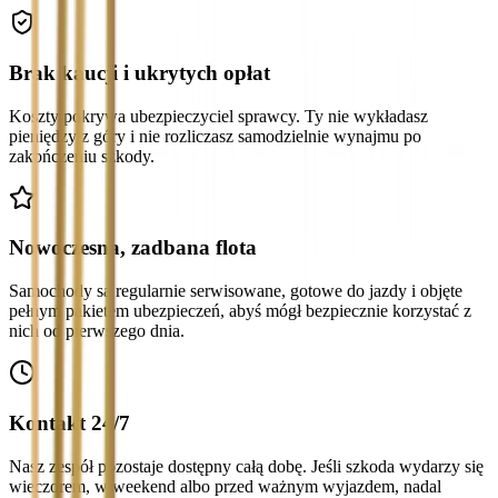
Brak kaucji i ukrytych opłat
Koszty pokrywa ubezpieczyciel sprawcy. Ty nie wykładasz
pieniędzy z góry i nie rozliczasz samodzielnie wynajmu po
zakończeniu szkody.
Nowoczesna, zadbana flota
Samochody są regularnie serwisowane, gotowe do jazdy i objęte
pełnym pakietem ubezpieczeń, abyś mógł bezpiecznie korzystać z
nich od pierwszego dnia.
Kontakt 24/7
Nasz zespół pozostaje dostępny całą dobę. Jeśli szkoda wydarzy się
wieczorem, w weekend albo przed ważnym wyjazdem, nadal