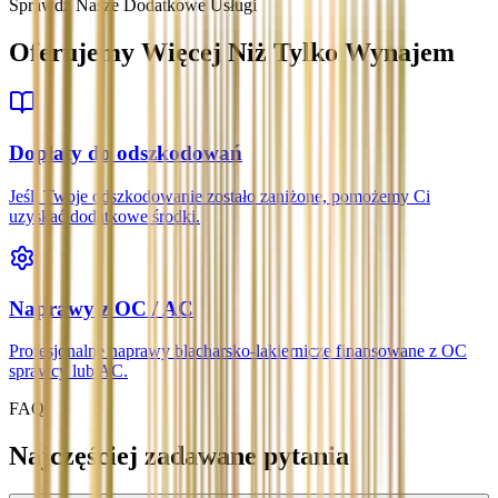
Sprawdź Nasze Dodatkowe Usługi
Oferujemy Więcej Niż Tylko Wynajem
Dopłaty do odszkodowań
Jeśli Twoje odszkodowanie zostało zaniżone, pomożemy Ci
uzyskać dodatkowe środki.
Naprawy z OC / AC
Profesjonalne naprawy blacharsko-lakiernicze finansowane z OC
sprawcy lub AC.
FAQ
Najczęściej zadawane pytania