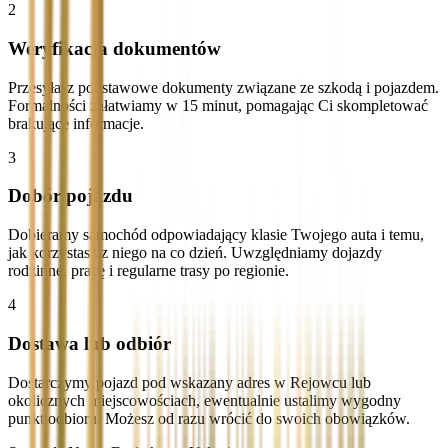
2
Weryfikacja dokumentów
Przesyłasz podstawowe dokumenty związane ze szkodą i pojazdem.
Formalności załatwiamy w 15 minut, pomagając Ci skompletować
brakujące informacje.
3
Dobór pojazdu
Dobieramy samochód odpowiadający klasie Twojego auta i temu,
jak korzystasz z niego na co dzień. Uwzględniamy dojazdy
rodzinne, pracę i regularne trasy po regionie.
4
Dostawa lub odbiór
Dostarczymy pojazd pod wskazany adres w Rejowcu lub
okolicznych miejscowościach, ewentualnie ustalimy wygodny
punkt odbioru. Możesz od razu wrócić do swoich obowiązków.