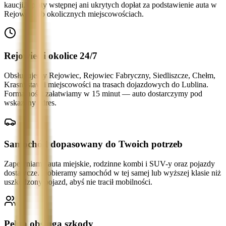
kaucji, opłaty wstępnej ani ukrytych dopłat za podstawienie auta w
Rejowcu lub okolicznych miejscowościach.
Rejowiec i okolice 24/7
Obsługujemy Rejowiec, Rejowiec Fabryczny, Siedliszcze, Chełm,
Krasnystaw i miejscowości na trasach dojazdowych do Lublina.
Formalności załatwiamy w 15 minut — auto dostarczymy pod
wskazany adres.
Samochód dopasowany do Twoich potrzeb
Zapewniamy auta miejskie, rodzinne kombi i SUV-y oraz pojazdy
dostawcze. Dobieramy samochód w tej samej lub wyższej klasie niż
uszkodzony pojazd, abyś nie tracił mobilności.
Pełna obsługa szkody