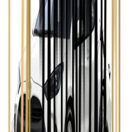
Hyundai i30
Zobacz
Opel Astra
Zobacz
Opel Insignia
Zobacz
Seat Leon
Zobacz
Skoda Fabia
Zobacz
Skoda Kamiq