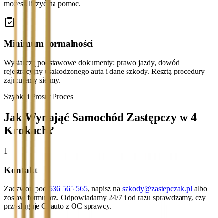
możesz liczyć na pomoc.
Minimum formalności
Wystarczą podstawowe dokumenty: prawo jazdy, dowód
rejestracyjny uszkodzonego auta i dane szkody. Resztą procedury
zajmujemy się my.
Szybki i Prosty Proces
Jak Wynająć Samochód Zastępczy w 4
Krokach?
1
Kontakt
Zadzwoń pod
536 565 565
, napisz na
szkody@zastepczak.pl
albo
zostaw formularz. Odpowiadamy 24/7 i od razu sprawdzamy, czy
przysługuje Ci auto z OC sprawcy.