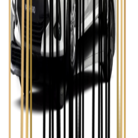
Zobacz
Skoda Octavia
Zobacz
Toyota Avensis
Zobacz
Toyota Camry
Zobacz
Toyota Corolla
Zobacz
Toyota Prius
Zobacz
Toyota Yaris