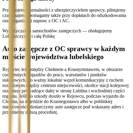
Przejmujemy formalności z ubezpieczycielem sprawcy, pilnujemy
czasu najmu i pomagamy także przy dopłatach do odszkodowania
oraz organizacji napraw z OC i AC.
Wypożyczalnia samochodów zastępczych — obsługujemy
Lubelszczyznę i całą Polskę
Auto zastępcze z OC sprawcy w każdym
mieście województwa lubelskiego
Rejowiec leży między Chełmem a Krasnymstawem, w obszarze
codziennych dojazdów do pracy, warsztatów i punktów
usługowych. To ważny lokalnie węzeł komunikacyjny z ruchem
rozłożonym między centrum miejscowości, okolice stacji kolejowej
oraz trasy prowadzące dalej w stronę Lublina i wschodniej części
regionu. Jeśli do szkody doszło w Rejowcu, podczas wyjazdu do
Chełma, na dojeździe do Krasnegostawu albo w pobliskiej
miejscowości, dostarczymy auto zastępcze pod wskazany adres i
przejmiemy dalszą procedurę.