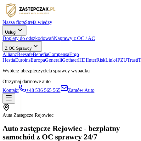
Nasza flota
Strefa wiedzy
Usługi
Dopłaty do odszkodowań
Naprawy z OC / AC
Z OC Sprawcy
Allianz
Beesafe
Benefia
Compensa
Ergo
Hestia
Euroins
Europa
Generali
Gothaer
HDI
InterRisk
Link4
PZU
Trasti
Wybierz ubezpieczyciela sprawcy wypadku
Otrzymaj darmowe auto
Kontakt
+48 536 565 565
Zamów Auto
Auta Zastępcze Rejowiec
Auto zastępcze Rejowiec - bezpłatny
samochód z OC sprawcy 24/7