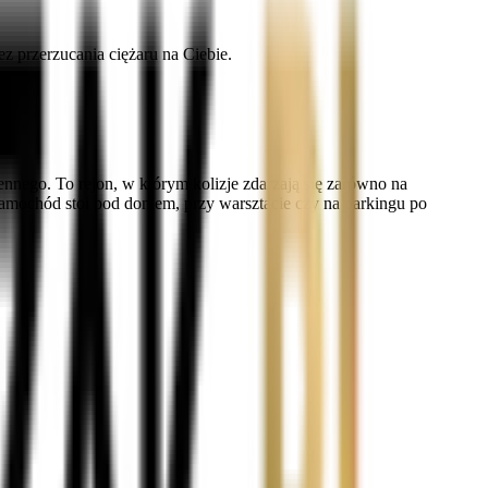
z przerzucania ciężaru na Ciebie.
nego. To rejon, w którym kolizje zdarzają się zarówno na
samochód stoi pod domem, przy warsztacie czy na parkingu po