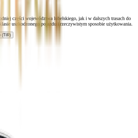
iej części województwa lubelskiego, jak i w dalszych trasach do
lasie uszkodzonego pojazdu i rzeczywistym sposobie użytkowania.
 (TIR)