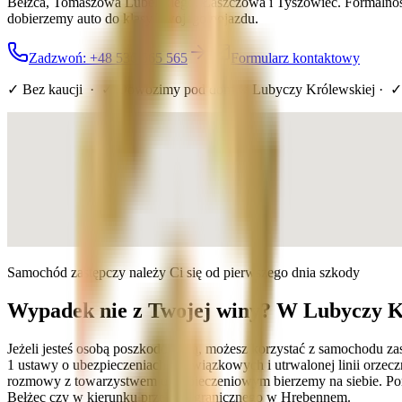
Bełżca, Tomaszowa Lubelskiego, Łaszczowa i Tyszowiec. Formalnośc
dobierzemy auto do klasy Twojego pojazdu.
Zadzwoń: +48 536 565 565
Formularz kontaktowy
✓ Bez kaucji · ✓ Dowozimy pod dom
w Lubyczy Królewskiej
· ✓
Samochód zastępczy należy Ci się od pierwszego dnia szkody
Wypadek nie z Twojej winy? W Lubyczy Kr
Jeżeli jesteś osobą poszkodowaną, możesz korzystać z samochodu zas
1 ustawy o ubezpieczeniach obowiązkowych i utrwalonej linii orzec
rozmowy z towarzystwem ubezpieczeniowym bierzemy na siebie. Poma
Bełżec czy w kierunku przejścia granicznego w Hrebennem.