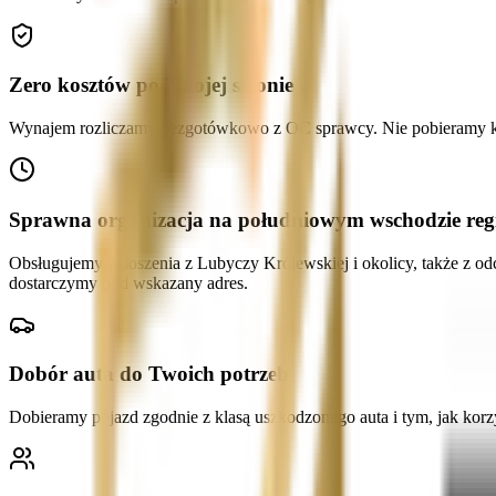
Zero kosztów po Twojej stronie
Wynajem rozliczamy bezgotówkowo z OC sprawcy. Nie pobieramy kauc
Sprawna organizacja na południowym wschodzie reg
Obsługujemy zgłoszenia z Lubyczy Królewskiej i okolicy, także z 
dostarczymy pod wskazany adres.
Dobór auta do Twoich potrzeb
Dobieramy pojazd zgodnie z klasą uszkodzonego auta i tym, jak korz