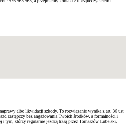
ń: 536 565 565, a przejmiemy kontakt z ubezpieczycielem i
prawy albo likwidacji szkody. To rozwiązanie wynika z art. 36 ust.
jazd zastępczy bez angażowania Twoich środków, a formalności i
tym, którzy regularnie jeżdżą trasą przez Tomaszów Lubelski,