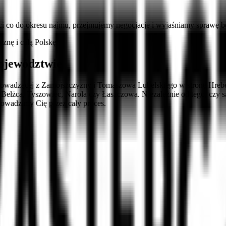
ości co do okresu najmu, przejmujemy negocjacje i wyjaśniamy sprawę be
nę i całą Polskę
ojewództwie
prowadzącej z Zamojszczyzny i Tomaszowa Lubelskiego w stronę Hreben
 Bełżca, Tyszowiec, Narola czy Łaszczowa. Niezależnie od tego, czy 
rowadzimy Cię przez cały proces.