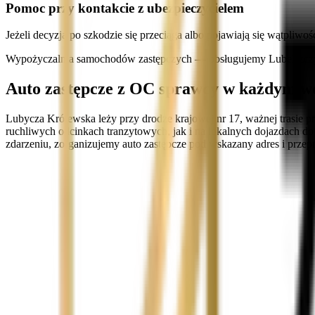
Pomoc przy kontakcie z ubezpieczycielem
Jeżeli decyzja po szkodzie się przeciąga albo pojawiają się wątpliw
Wypożyczalnia samochodów zastępczych — obsługujemy Lubelszczyz
Auto zastępcze z OC sprawcy w każdym w
Lubycza Królewska leży przy drodze krajowej nr 17, ważnej trasie 
ruchliwych odcinkach tranzytowych, jak i na lokalnych dojazdach do
zdarzeniu, zorganizujemy auto zastępcze pod wskazany adres i przep