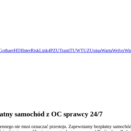
Gothaer
HDI
InterRisk
Link4
PZU
Trasti
TUW
TUZ
Uniqa
Warta
Wefox
Wie
łatny samochód z OC sprawcy 24/7
bennego nie musi oznaczać przestoju. Zapewniamy bezpłatny samochó