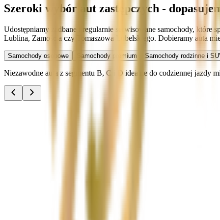
Szeroki wybór aut zastępczych - dopasuje
Udostępniamy zadbane i regularnie serwisowane samochody, które sp
Lublina, Zamościa czy Tomaszowa Lubelskiego. Dobieramy auta miej
Samochody osobowe
Samochody premium
Samochody rodzinne i SU
Niezawodne auta z segmentu B, C i D idealne do codziennej jazdy miej
Audi A3
Zobacz
Audi A4
Zobacz
Ford Focus
Zobacz