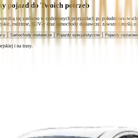
my pojazd do Twoich potrzeb
rawdzą się zarówno w codziennych przejazdach po południowo-wschodn
skie, rodzinne, SUV-y oraz samochody dostawcze, zawsze z myślą o k
V-y
Samochody dostawcze
Pojazdy specjalistyczne
Pojazdy ciężarowe
skiej i na trasy.