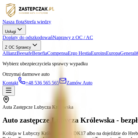
Nasza flota
Strefa wiedzy
Usługi
Dopłaty do odszkodowań
Naprawy z OC / AC
Z OC Sprawcy
Allianz
Beesafe
Benefia
Compensa
Ergo Hestia
Euroins
Europa
Generali
Wybierz ubezpieczyciela sprawcy wypadku
Otrzymaj darmowe auto
Kontakt
+48 536 565 565
Zamów Auto
Auta Zastępcze Lubycza Królewska
Auto zastępcze Lubycza Królewska - bezp
Kolizja w Lubyczy Królewskiej, na DK17 albo na dojeździe do Hre