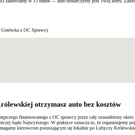
i załatwiamy w 15 minut — auto dostarczymy pod Twój adres. Zadzwo
 Gotówka z OC Sprawcy
ólewskiej otrzymasz auto bez kosztów
tępczego finansowanego z OC sprawcy przez cały uzasadniony okres na
zniczej Sądu Najwyższego. W praktyce oznacza to, że organizujemy po
gamy kierowcom poruszającym się lokalnie po Lubyczy Królewskiej i 