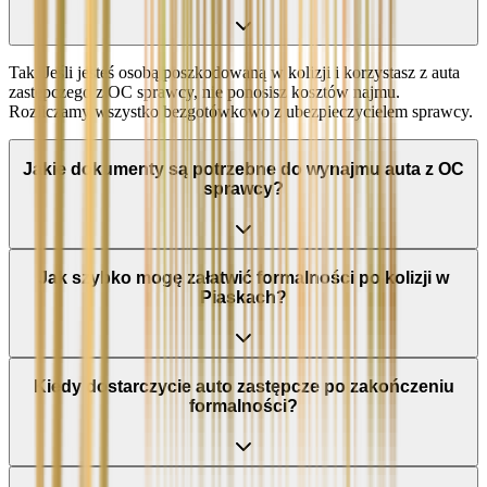
Tak. Jeśli jesteś osobą poszkodowaną w kolizji i korzystasz z auta
zastępczego z OC sprawcy, nie ponosisz kosztów najmu.
Rozliczamy wszystko bezgotówkowo z ubezpieczycielem sprawcy.
Jakie dokumenty są potrzebne do wynajmu auta z OC
sprawcy?
Jak szybko mogę załatwić formalności po kolizji w
Piaskach?
Kiedy dostarczycie auto zastępcze po zakończeniu
formalności?