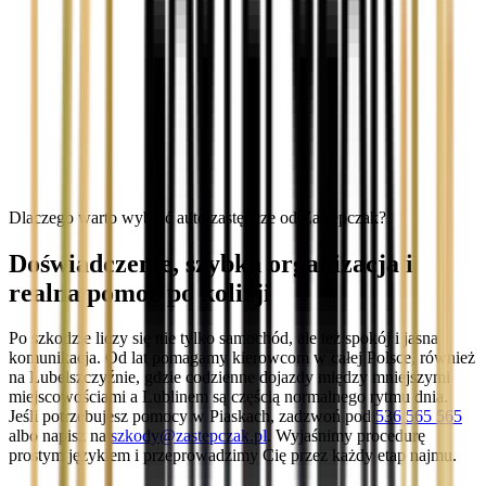
Dlaczego warto wybrać auto zastępcze od Zastępczak?
Doświadczenie, szybka organizacja i
realna pomoc po kolizji
Po szkodzie liczy się nie tylko samochód, ale też spokój i jasna
komunikacja. Od lat pomagamy kierowcom w całej Polsce, również
na Lubelszczyźnie, gdzie codzienne dojazdy między mniejszymi
miejscowościami a Lublinem są częścią normalnego rytmu dnia.
Jeśli potrzebujesz pomocy w Piaskach, zadzwoń pod
536 565 565
albo napisz na
szkody@zastepczak.pl
. Wyjaśnimy procedurę
prostym językiem i przeprowadzimy Cię przez każdy etap najmu.