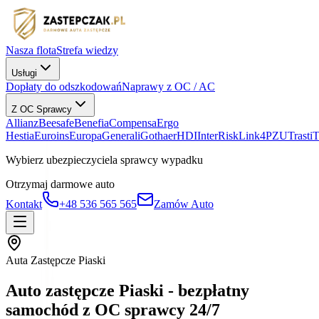
Nasza flota
Strefa wiedzy
Usługi
Dopłaty do odszkodowań
Naprawy z OC / AC
Z OC Sprawcy
Allianz
Beesafe
Benefia
Compensa
Ergo
Hestia
Euroins
Europa
Generali
Gothaer
HDI
InterRisk
Link4
PZU
Trasti
Wybierz ubezpieczyciela sprawcy wypadku
Otrzymaj darmowe auto
Kontakt
+48 536 565 565
Zamów Auto
Auta Zastępcze Piaski
Auto zastępcze Piaski - bezpłatny
samochód z OC sprawcy 24/7