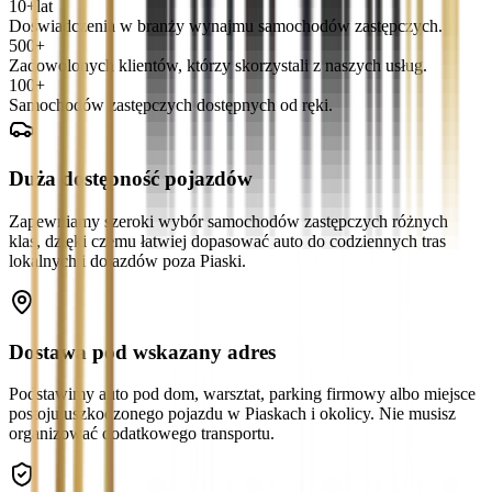
10+
lat
Doświadczenia w branży wynajmu samochodów zastępczych.
500+
Zadowolonych klientów, którzy skorzystali z naszych usług.
100+
Samochodów zastępczych dostępnych od ręki.
Duża dostępność pojazdów
Zapewniamy szeroki wybór samochodów zastępczych różnych
klas, dzięki czemu łatwiej dopasować auto do codziennych tras
lokalnych i dojazdów poza Piaski.
Dostawa pod wskazany adres
Podstawimy auto pod dom, warsztat, parking firmowy albo miejsce
postoju uszkodzonego pojazdu w Piaskach i okolicy. Nie musisz
organizować dodatkowego transportu.