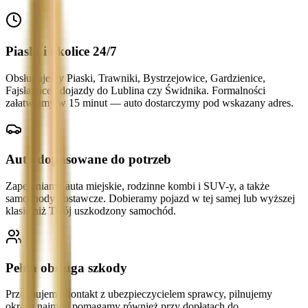
Piaski i okolice 24/7
Obsługujemy Piaski, Trawniki, Bystrzejowice, Gardzienice,
Fajsławice i dojazdy do Lublina czy Świdnika. Formalności
załatwiamy w 15 minut — auto dostarczymy pod wskazany adres.
Auto dopasowane do potrzeb
Zapewniamy auta miejskie, rodzinne kombi i SUV-y, a także
samochody dostawcze. Dobieramy pojazd w tej samej lub wyższej
klasie niż Twój uszkodzony samochód.
Pełna obsługa szkody
Przejmujemy kontakt z ubezpieczycielem sprawcy, pilnujemy
okresu najmu i pomagamy również przy dopłatach do