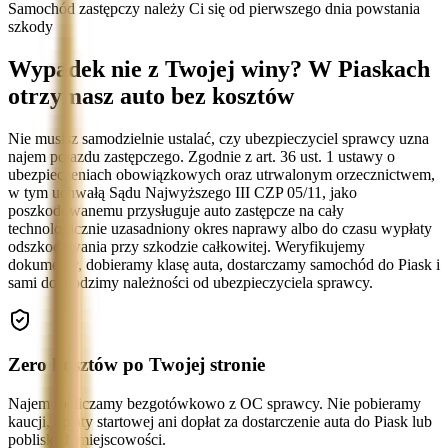
Samochód zastępczy należy Ci się od pierwszego dnia powstania
szkody
Wypadek nie z Twojej winy? W Piaskach
otrzymasz auto bez kosztów
Nie musisz samodzielnie ustalać, czy ubezpieczyciel sprawcy uzna
najem pojazdu zastępczego. Zgodnie z art. 36 ust. 1 ustawy o
ubezpieczeniach obowiązkowych oraz utrwalonym orzecznictwem,
w tym uchwałą Sądu Najwyższego III CZP 05/11, jako
poszkodowanemu przysługuje auto zastępcze na cały
technologicznie uzasadniony okres naprawy albo do czasu wypłaty
odszkodowania przy szkodzie całkowitej. Weryfikujemy
dokumenty, dobieramy klasę auta, dostarczamy samochód do Piask i
sami dochodzimy należności od ubezpieczyciela sprawcy.
Zero kosztów po Twojej stronie
Najem rozliczamy bezgotówkowo z OC sprawcy. Nie pobieramy
kaucji, opłaty startowej ani dopłat za dostarczenie auta do Piask lub
pobliskich miejscowości.