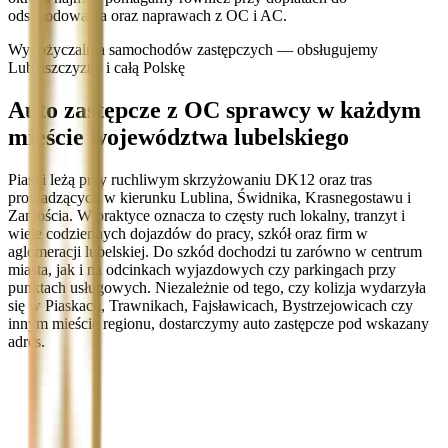
odszkodowania oraz naprawach z OC i AC.
Wypożyczalnia samochodów zastępczych — obsługujemy
Lubelszczyznę i całą Polskę
Auto zastępcze z OC sprawcy w każdym
mieście województwa lubelskiego
Piaski leżą przy ruchliwym skrzyżowaniu DK12 oraz tras
prowadzących w kierunku Lublina, Świdnika, Krasnegostawu i
Zamościa. W praktyce oznacza to częsty ruch lokalny, tranzyt i
wiele codziennych dojazdów do pracy, szkół oraz firm w
aglomeracji lubelskiej. Do szkód dochodzi tu zarówno w centrum
miasta, jak i na odcinkach wyjazdowych czy parkingach przy
punktach usługowych. Niezależnie od tego, czy kolizja wydarzyła
się w Piaskach, Trawnikach, Fajsławicach, Bystrzejowicach czy
innym mieście regionu, dostarczymy auto zastępcze pod wskazany
adres.