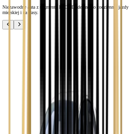
Niezawodne auta z segmentu B, C i D idealne do codziennej jazdy
miejskiej i na trasy.
Audi A3
Zobacz
Audi A4
Zobacz
Ford Focus
Zobacz
Ford Mondeo
Zobacz
Hyundai i30