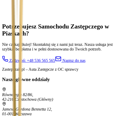
celu obsługi zapytania. Zobacz
Politykę Prywatności
.
Potrzebujesz Samochodu Zastępczego
w
Piaskach
?
Nie czekaj dłużej! Skontaktuj się z nami już teraz. Nasza usługa jest
szybka, bezpłatna i w pełni dostosowana do Twoich potrzeb.
Zadzwoń:
+48 536 565 565
Napisz do nas
Zastepczak.pl – Auta Zastępcze z OC sprawcy
Nasze główne oddziały
Równoległa 82/86,
42-216 Częstochowa
(Główny)
Jamesa Gordona Bennetta 12,
01-001 Warszawa