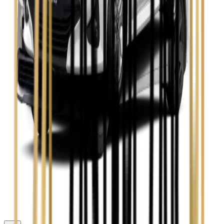
Skoda Octavia
Zobacz
Toyota Avensis
Zobacz
Toyota Camry
Zobacz
Toyota Corolla
Zobacz
Toyota Prius
Zobacz
Toyota Yaris
Zobacz