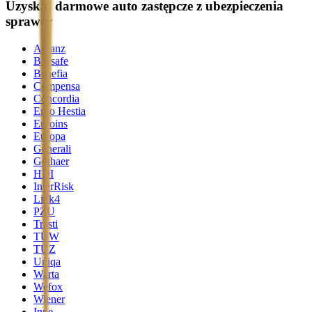
Uzyskaj darmowe auto zastępcze z ubezpieczenia
sprawcy
Allianz
Beesafe
Benefia
Compensa
Concordia
Ergo Hestia
Euroins
Europa
Generali
Gothaer
HDI
InterRisk
Link4
PZU
Trasti
TUW
TUZ
Uniqa
Warta
Wefox
Wiener
Inne