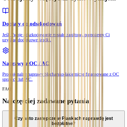
Dopłaty do odszkodowań
Jeśli Twoje odszkodowanie zostało zaniżone, pomożemy Ci
uzyskać dodatkowe środki.
Naprawy z OC / AC
Profesjonalne naprawy blacharsko-lakiernicze finansowane z OC
sprawcy lub AC.
FAQ
Najczęściej zadawane pytania
Czy auto zastępcze w Piaskach naprawdę jest
bezpłatne?