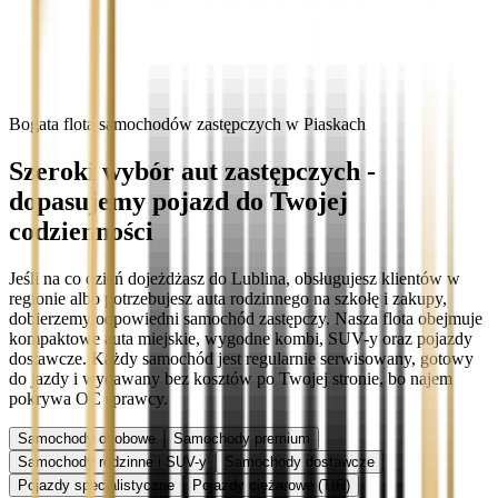
Bogata flota samochodów zastępczych w Piaskach
Szeroki wybór aut zastępczych -
dopasujemy pojazd do Twojej
codzienności
Jeśli na co dzień dojeżdżasz do Lublina, obsługujesz klientów w
regionie albo potrzebujesz auta rodzinnego na szkołę i zakupy,
dobierzemy odpowiedni samochód zastępczy. Nasza flota obejmuje
kompaktowe auta miejskie, wygodne kombi, SUV-y oraz pojazdy
dostawcze. Każdy samochód jest regularnie serwisowany, gotowy
do jazdy i wydawany bez kosztów po Twojej stronie, bo najem
pokrywa OC sprawcy.
Samochody osobowe
Samochody premium
Samochody rodzinne i SUV-y
Samochody dostawcze
Pojazdy specjalistyczne
Pojazdy ciężarowe (TIR)