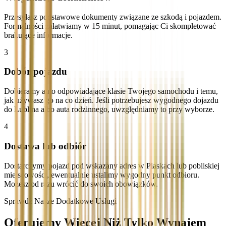
Przesyłasz podstawowe dokumenty związane ze szkodą i pojazdem.
Formalności załatwiamy w 15 minut, pomagając Ci skompletować
brakujące informacje.
3
Dobór pojazdu
Dobieramy auto odpowiadające klasie Twojego samochodu i temu,
jak używasz go na co dzień. Jeśli potrzebujesz wygodnego dojazdu
do Lublina albo auta rodzinnego, uwzględniamy to przy wyborze.
4
Dostawa lub odbiór
Dostarczymy pojazd pod wskazany adres w Piaskach lub pobliskiej
miejscowości, ewentualnie ustalimy wygodny punkt odbioru.
Możesz od razu wrócić do swoich obowiązków.
Sprawdź Nasze Dodatkowe Usługi
Oferujemy Więcej Niż Tylko Wynajem