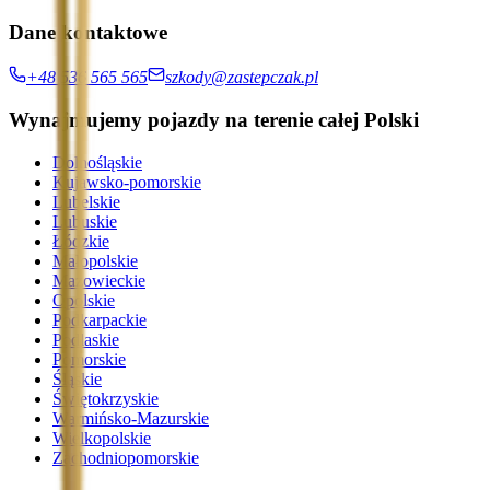
Dane kontaktowe
+48 536 565 565
szkody@zastepczak.pl
Wynajmujemy pojazdy na terenie całej Polski
Dolnośląskie
Kujawsko-pomorskie
Lubelskie
Lubuskie
Łódzkie
Małopolskie
Mazowieckie
Opolskie
Podkarpackie
Podlaskie
Pomorskie
Śląskie
Świętokrzyskie
Warmińsko-Mazurskie
Wielkopolskie
Zachodniopomorskie