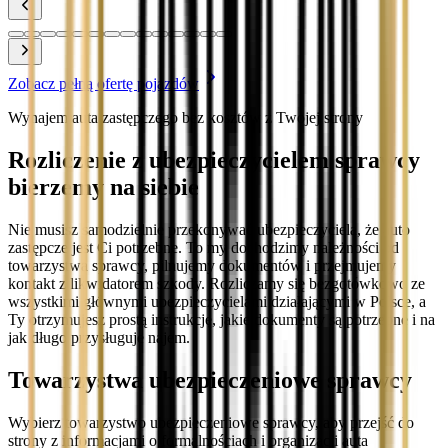
Zobacz pełną ofertę pojazdów
Wynajem auta zastępczego bez kosztów z Twojej strony
Rozliczenie z ubezpieczycielem sprawcy
bierzemy na siebie
Nie musisz samodzielnie przekonywać ubezpieczyciela, że auto
zastępcze jest Ci potrzebne. To my dochodzimy należności od
towarzystwa sprawcy, pilnujemy dokumentów i przejmujemy
kontakt z likwidatorem szkody. Rozliczamy się bezgotówkowo ze
wszystkimi głównymi ubezpieczycielami działającymi w Polsce, a
Ty otrzymujesz prostą instrukcję, jakie dokumenty są potrzebne i na
jak długo przysługuje najem.
Towarzystwa ubezpieczeniowe sprawcy
Wybierz towarzystwo ubezpieczeniowe sprawcy, aby przejść do
strony z informacjami o formalnościach i organizacji auta