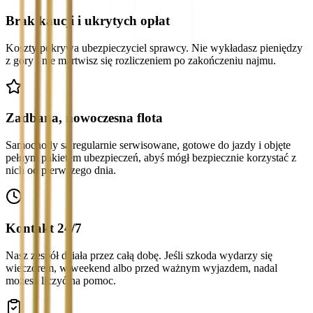
Brak kaucji i ukrytych opłat
Koszty pokrywa ubezpieczyciel sprawcy. Nie wykładasz pieniędzy
z góry i nie martwisz się rozliczeniem po zakończeniu najmu.
Zadbana, nowoczesna flota
Samochody są regularnie serwisowane, gotowe do jazdy i objęte
pełnym pakietem ubezpieczeń, abyś mógł bezpiecznie korzystać z
nich od pierwszego dnia.
Kontakt 24/7
Nasz zespół działa przez całą dobę. Jeśli szkoda wydarzy się
wieczorem, w weekend albo przed ważnym wyjazdem, nadal
możesz liczyć na pomoc.