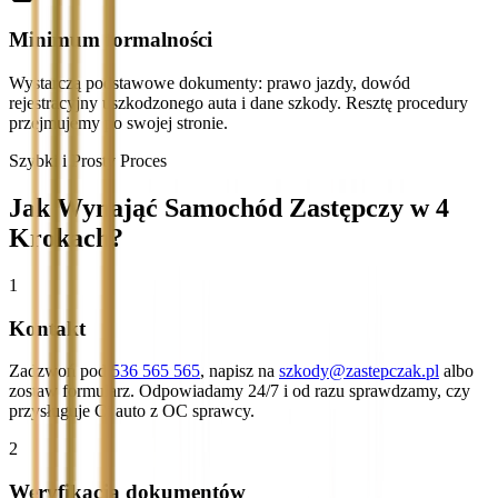
Minimum formalności
Wystarczą podstawowe dokumenty: prawo jazdy, dowód
rejestracyjny uszkodzonego auta i dane szkody. Resztę procedury
przejmujemy po swojej stronie.
Szybki i Prosty Proces
Jak Wynająć Samochód Zastępczy w 4
Krokach?
1
Kontakt
Zadzwoń pod
536 565 565
, napisz na
szkody@zastepczak.pl
albo
zostaw formularz. Odpowiadamy 24/7 i od razu sprawdzamy, czy
przysługuje Ci auto z OC sprawcy.
2
Weryfikacja dokumentów