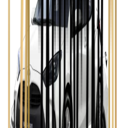
Zobacz
Opel Astra
Zobacz
Opel Insignia
Zobacz
Seat Leon
Zobacz
Skoda Fabia
Zobacz
Skoda Kamiq
Zobacz