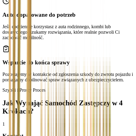
Auto dopasowane do potrzeb
Jeśli codziennie korzystasz z auta rodzinnego, kombi lub
dostawczego, szukamy rozwiązania, które realnie pozwoli Ci
zachować mobilność.
Wsparcie do końca sprawy
Pozostajemy w kontakcie od zgłoszenia szkody do zwrotu pojazdu i
pomagamy dopilnować spraw związanych z ubezpieczycielem.
Szybki i Prosty Proces
Jak Wynająć Samochód Zastępczy w 4
Krokach?
1
Kontakt