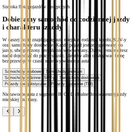
Szeroka flota pojazdów zastępczych
Dobieramy samochód do codziennej jazdy
i charakteru szkody
W naszej flocie znajdują się auta miejskie, rodzinne kombi, SUV-y
oraz samochody dostawcze. Każdy pojazd jest przygotowany do
jazdy, ubezpieczony i regularnie serwisowany. Dzięki temu możesz
nadal dojeżdżać do pracy, szkoły, klientów albo obsługiwać firmę
bez przestoju w czasie naprawy własnego auta.
Samochody osobowe
Samochody premium
Samochody rodzinne i SUV-y
Samochody dostawcze
Pojazdy specjalistyczne
Pojazdy ciężarowe (TIR)
Niezawodne auta z segmentu B, C i D idealne do codziennej jazdy
miejskiej i na trasy.
Audi A3