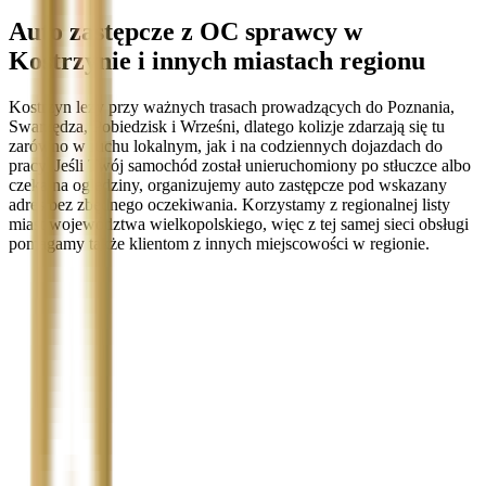
Auto zastępcze z OC sprawcy w
Kostrzynie i innych miastach regionu
Kostrzyn leży przy ważnych trasach prowadzących do Poznania,
Swarzędza, Pobiedzisk i Wrześni, dlatego kolizje zdarzają się tu
zarówno w ruchu lokalnym, jak i na codziennych dojazdach do
pracy. Jeśli Twój samochód został unieruchomiony po stłuczce albo
czeka na oględziny, organizujemy auto zastępcze pod wskazany
adres bez zbędnego oczekiwania. Korzystamy z regionalnej listy
miast województwa wielkopolskiego, więc z tej samej sieci obsługi
pomagamy także klientom z innych miejscowości w regionie.