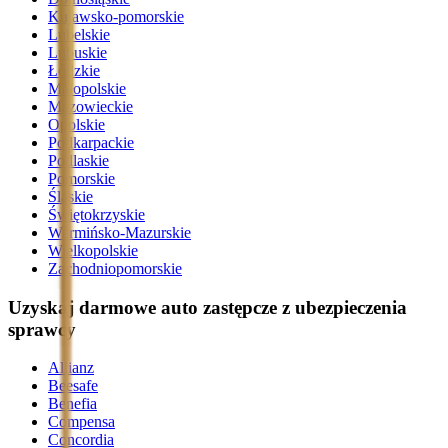
Kujawsko-pomorskie
Lubelskie
Lubuskie
Łódzkie
Małopolskie
Mazowieckie
Opolskie
Podkarpackie
Podlaskie
Pomorskie
Śląskie
Świętokrzyskie
Warmińsko-Mazurskie
Wielkopolskie
Zachodniopomorskie
Uzyskaj darmowe auto zastępcze z ubezpieczenia
sprawcy
Allianz
Beesafe
Benefia
Compensa
Concordia