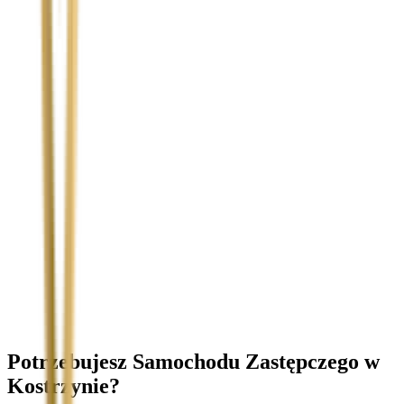
Temat
Treść wiadomości (opcjonalnie)
Wyrażam zgodę na przetwarzanie moich danych osobowych w
celu obsługi zapytania. Zobacz
Politykę Prywatności
.
Potrzebujesz Samochodu Zastępczego
w
Kostrzynie
?