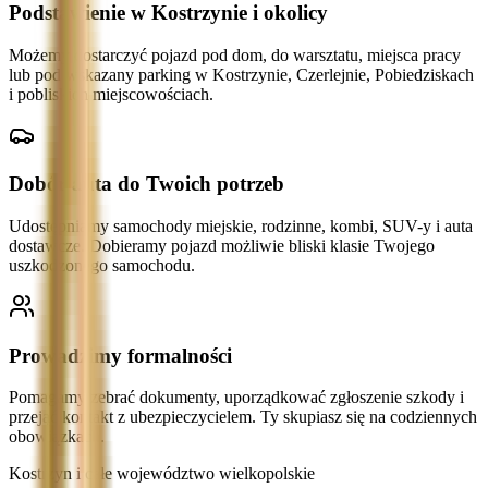
Podstawienie w Kostrzynie i okolicy
Możemy dostarczyć pojazd pod dom, do warsztatu, miejsca pracy
lub pod wskazany parking w Kostrzynie, Czerlejnie, Pobiedziskach
i pobliskich miejscowościach.
Dobór auta do Twoich potrzeb
Udostępniamy samochody miejskie, rodzinne, kombi, SUV-y i auta
dostawcze. Dobieramy pojazd możliwie bliski klasie Twojego
uszkodzonego samochodu.
Prowadzimy formalności
Pomagamy zebrać dokumenty, uporządkować zgłoszenie szkody i
przejąć kontakt z ubezpieczycielem. Ty skupiasz się na codziennych
obowiązkach.
Kostrzyn i całe województwo wielkopolskie