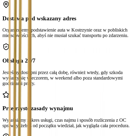
Dostawa pod wskazany adres
Organizujemy podstawienie auta w Kostrzynie oraz w pobliskich
miejscowościach, abyś nie musiał szukać transportu po zdarzeniu.
Obsługa 24/7
Jesteśmy dostępni przez całą dobę, również wtedy, gdy szkoda
wydarzy się wieczorem, w weekend albo poza standardowymi
godzinami pracy.
Przejrzyste zasady wynajmu
Wyjaśniamy zakres usługi, czas najmu i sposób rozliczenia z OC
sprawcy, żebyś od początku wiedział, jak wygląda cała procedura.