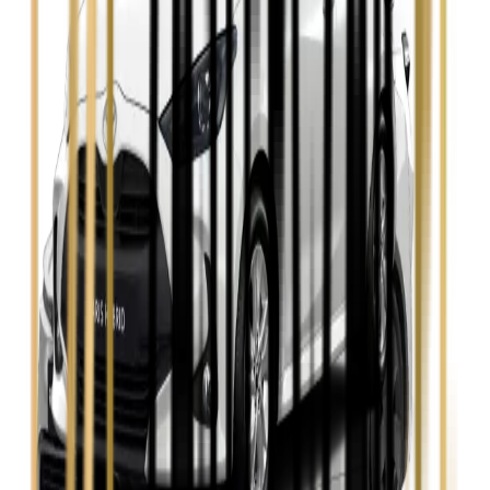
Zobacz
Seat Leon
Zobacz
Skoda Fabia
Zobacz
Skoda Kamiq
Zobacz
Skoda Octavia
Zobacz
Toyota Avensis
Zobacz