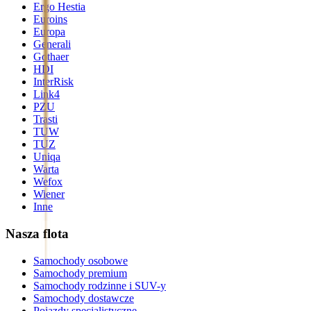
Ergo Hestia
Euroins
Europa
Generali
Gothaer
HDI
InterRisk
Link4
PZU
Trasti
TUW
TUZ
Uniqa
Warta
Wefox
Wiener
Inne
Nasza flota
Samochody osobowe
Samochody premium
Samochody rodzinne i SUV-y
Samochody dostawcze
Pojazdy specjalistyczne