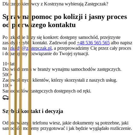
Dlaczego kierowcy z Kostrzyna wybierają Zastępczak?
Sprawna pomoc po kolizji i jasny proces
od pierwszego kontaktu
Po szkodzie liczy się konkret: dostępny samochód, przejrzyste
zasady i szybki kontakt. Zadzwoń pod
+48 536 565 565
albo napisz
na
szkody@zastepczak.pl
, a przeprowadzimy Cię przez cały proces
i dopasujemy rozwiązanie do Twojej sytuacji.
10+
lat
Doświadczenia w branży wynajmu samochodów zastępczych.
500+
Zadowolonych klientów, którzy skorzystali z naszych usług.
100+
Samochodów zastępczych dostępnych od ręki.
Szybki kontakt i decyzja
Od pierwszego telefonu wiesz, jakie dokumenty są potrzebne, jaki
samochód możemy przygotować i jak będzie wyglądało rozliczenie.