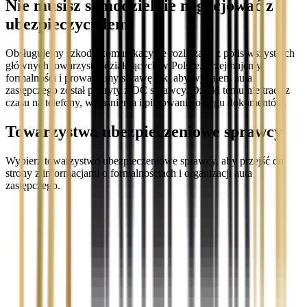
Nie musisz samodzielnie negocjować z
ubezpieczycielem
Obsługujemy szkody komunikacyjne rozliczane z polis wszystkich
głównych towarzystw działających w Polsce. Przejmujemy
formalności i prowadzimy sprawę tak, aby wynajem auta
zastępczego został pokryty z OC sprawcy. Dzięki temu nie tracisz
czasu na telefony, wyjaśnienia i pilnowanie obiegu dokumentów.
Towarzystwa ubezpieczeniowe sprawcy
Wybierz towarzystwo ubezpieczeniowe sprawcy, aby przejść do
strony z informacjami o formalnościach i organizacji auta
zastępczego.