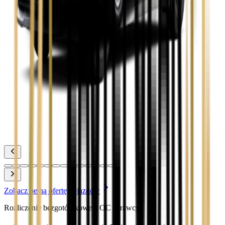
Toyota Camry
Zobacz
Toyota Corolla
Zobacz
Toyota Prius
Zobacz
Toyota Yaris
Zobacz
Zobacz pełną ofertę pojazdów
Rozliczenie bezgotówkowe z OC sprawcy