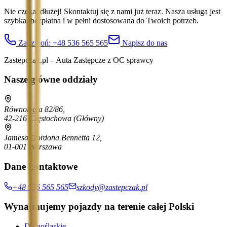
Nie czekaj dłużej! Skontaktuj się z nami już teraz. Nasza usługa jest
szybka, bezpłatna i w pełni dostosowana do Twoich potrzeb.
Zadzwoń:
+48 536 565 565
Napisz do nas
Zastepczak.pl – Auta Zastępcze z OC sprawcy
Nasze główne oddziały
Równoległa 82/86,
42-216 Częstochowa
(Główny)
Jamesa Gordona Bennetta 12,
01-001 Warszawa
Dane kontaktowe
+48 536 565 565
szkody@zastepczak.pl
Wynajmujemy pojazdy na terenie całej Polski
Dolnośląskie