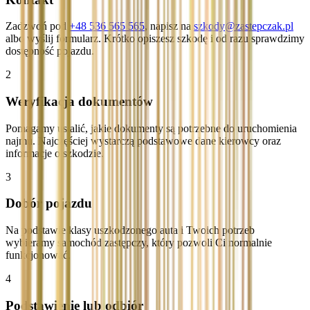
Zadzwoń pod
+48 536 565 565
, napisz na
szkody@zastepczak.pl
albo wyślij formularz. Krótko opiszesz szkodę i od razu sprawdzimy
dostępność pojazdu.
2
Weryfikacja dokumentów
Pomagamy ustalić, jakie dokumenty są potrzebne do uruchomienia
najmu. Najczęściej wystarczą podstawowe dane kierowcy oraz
informacje o szkodzie.
3
Dobór pojazdu
Na podstawie klasy uszkodzonego auta i Twoich potrzeb
wybieramy samochód zastępczy, który pozwoli Ci normalnie
funkcjonować.
4
Podstawienie lub odbiór