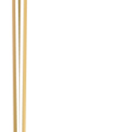
Nie wypełniaj tego pola
Imię i nazwisko / Firma
*
Numer telefonu
*
Marka i model uszkodzonego pojazdu
Ubezpieczyciel sprawcy