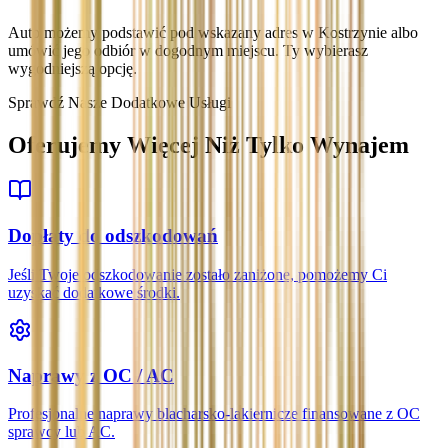
Auto możemy podstawić pod wskazany adres w Kostrzynie albo
umówić jego odbiór w dogodnym miejscu. Ty wybierasz
wygodniejszą opcję.
Sprawdź Nasze Dodatkowe Usługi
Oferujemy Więcej Niż Tylko Wynajem
Dopłaty do odszkodowań
Jeśli Twoje odszkodowanie zostało zaniżone, pomożemy Ci
uzyskać dodatkowe środki.
Naprawy z OC / AC
Profesjonalne naprawy blacharsko-lakiernicze finansowane z OC
sprawcy lub AC.