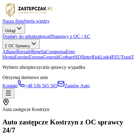
Nasza flota
Strefa wiedzy
Usługi
Dopłaty do odszkodowań
Naprawy z OC / AC
Z OC Sprawcy
Allianz
Beesafe
Benefia
Compensa
Ergo
Hestia
Euroins
Europa
Generali
Gothaer
HDI
InterRisk
Link4
PZU
Trasti
Wybierz ubezpieczyciela sprawcy wypadku
Otrzymaj darmowe auto
Kontakt
+48 536 565 565
Zamów Auto
Auta zastępcze Kostrzyn
Auto zastępcze Kostrzyn z OC sprawcy
24/7