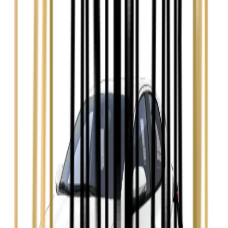
Zobacz
Audi A4
Zobacz
Ford Focus
Zobacz
Ford Mondeo
Zobacz
Hyundai i30
Zobacz
Opel Astra
Zobacz
Opel Insignia