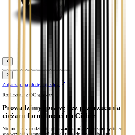
Zobacz
Toyota Prius
Zobacz
Toyota Yaris
Zobacz
Zobacz pełną ofertę pojazdów
Rozliczenie z OC sprawcy
Prowadzimy sprawę bez przerzucania
ciężaru formalności na Ciebie
Nie musisz samodzielnie pilnować rozmów z ubezpieczycielem
sprawcy ani zastanawiać się, jak uzasadnić potrzebę auta