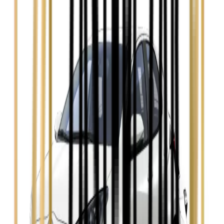
Ford Focus
Zobacz
Ford Mondeo
Zobacz
Hyundai i30
Zobacz
Opel Astra
Zobacz
Opel Insignia
Zobacz
Seat Leon