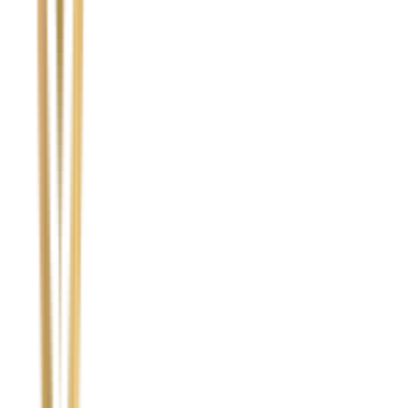
Nie wypełniaj tego pola
Imię i nazwisko / Firma
*
Numer telefonu
*
Marka i model uszkodzonego pojazdu
Ubezpieczyciel sprawcy