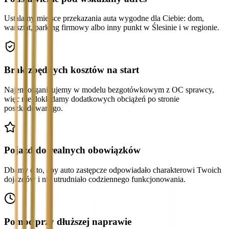
Ustalamy miejsce przekazania auta wygodne dla Ciebie: dom,
warsztat, parking firmowy albo inny punkt w Ślesinie i w regionie.
Brak zbędnych kosztów na start
Najem organizujemy w modelu bezgotówkowym z OC sprawcy,
więc nie dokładamy dodatkowych obciążeń po stronie
poszkodowanego.
Pojazd do realnych obowiązków
Dbamy o to, aby auto zastępcze odpowiadało charakterowi Twoich
dojazdów i nie utrudniało codziennego funkcjonowania.
Pomoc przy dłuższej naprawie