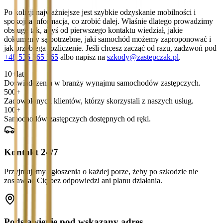
Po kolizji najważniejsze jest szybkie odzyskanie mobilności i
spokojna informacja, co zrobić dalej. Właśnie dlatego prowadzimy
obsługę tak, abyś od pierwszego kontaktu wiedział, jakie
dokumenty są potrzebne, jaki samochód możemy zaproponować i
jak przebiega rozliczenie. Jeśli chcesz zacząć od razu, zadzwoń pod
+48 536 565 565
albo napisz na
szkody@zastepczak.pl
.
10+
lat
Doświadczenia w branży wynajmu samochodów zastępczych.
500+
Zadowolonych klientów, którzy skorzystali z naszych usług.
100+
Samochodów zastępczych dostępnych od ręki.
Kontakt 24/7
Przyjmujemy zgłoszenia o każdej porze, żeby po szkodzie nie
zostawiać Cię bez odpowiedzi ani planu działania.
Podstawienie pod wskazany adres