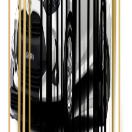
Zobacz
Skoda Fabia
Zobacz
Skoda Kamiq
Zobacz
Skoda Octavia
Zobacz
Toyota Avensis
Zobacz
Toyota Camry
Zobacz
Toyota Corolla