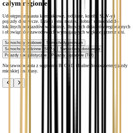
całym regionie
Udostępniamy auta kompaktowe, rodzinne, kombi, SUV-y i
pojazdy dostawcze. Dzięki temu możesz dobrać samochód do
lokalnych przejazdów w Ślesinie, dłuższych dojazdów regionalnych
i obowiązków zawodowych wymagających większej przestrzeni.
Samochody osobowe
Samochody premium
Samochody rodzinne i SUV-y
Samochody dostawcze
Pojazdy specjalistyczne
Pojazdy ciężarowe (TIR)
Niezawodne auta z segmentu B, C i D idealne do codziennej jazdy
miejskiej i na trasy.
Audi A3
Zobacz
Audi A4
Zobacz