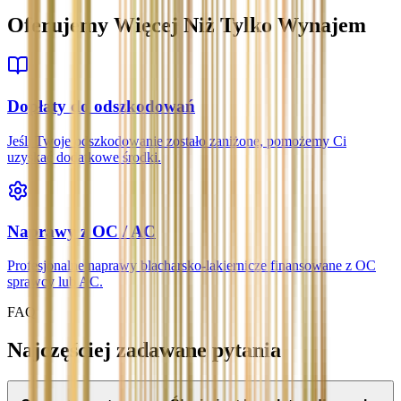
Oferujemy Więcej Niż Tylko Wynajem
Dopłaty do odszkodowań
Jeśli Twoje odszkodowanie zostało zaniżone, pomożemy Ci
uzyskać dodatkowe środki.
Naprawy z OC / AC
Profesjonalne naprawy blacharsko-lakiernicze finansowane z OC
sprawcy lub AC.
FAQ
Najczęściej zadawane pytania