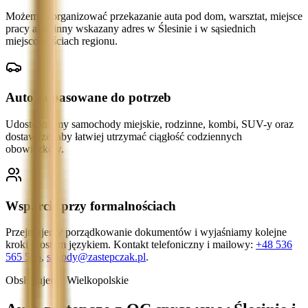
Możemy zorganizować przekazanie auta pod dom, warsztat, miejsce
pracy albo inny wskazany adres w Ślesinie i w sąsiednich
miejscowościach regionu.
Auto dopasowane do potrzeb
Udostępniamy samochody miejskie, rodzinne, kombi, SUV-y oraz
dostawcze, aby łatwiej utrzymać ciągłość codziennych
obowiązków.
Wsparcie przy formalnościach
Przejmujemy porządkowanie dokumentów i wyjaśniamy kolejne
kroki prostym językiem. Kontakt telefoniczny i mailowy:
+48 536
565 565
,
szkody@zastepczak.pl
.
Obsługujemy Wielkopolskie