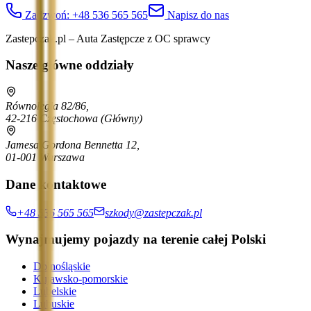
Zadzwoń:
+48 536 565 565
Napisz do nas
Zastepczak.pl – Auta Zastępcze z OC sprawcy
Nasze główne oddziały
Równoległa 82/86,
42-216 Częstochowa
(Główny)
Jamesa Gordona Bennetta 12,
01-001 Warszawa
Dane kontaktowe
+48 536 565 565
szkody@zastepczak.pl
Wynajmujemy pojazdy na terenie całej Polski
Dolnośląskie
Kujawsko-pomorskie
Lubelskie
Lubuskie