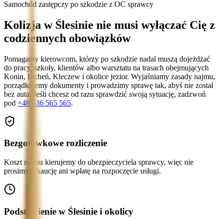
Samochód zastępczy po szkodzie z OC sprawcy
Kolizja w Ślesinie nie musi wyłączać Cię z
codziennych obowiązków
Pomagamy kierowcom, którzy po szkodzie nadal muszą dojeżdżać
do pracy, szkoły, klientów albo warsztatu na trasach obejmujących
Konin, Licheń, Kleczew i okolice jezior. Wyjaśniamy zasady najmu,
porządkujemy dokumenty i prowadzimy sprawę tak, abyś nie został
bez auta. Jeśli chcesz od razu sprawdzić swoją sytuację, zadzwoń
pod
+48 536 565 565
.
Bezgotówkowe rozliczenie
Koszt najmu kierujemy do ubezpieczyciela sprawcy, więc nie
prosimy o kaucję ani wpłatę na rozpoczęcie usługi.
Podstawienie w Ślesinie i okolicy