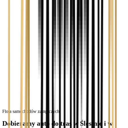
Flota samochodów zastępczych
Dobieramy auto do tras w Ślesinie i w