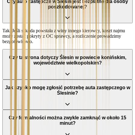
Czy auto zastępcze w Ślesin jest bezpłatne dla osoby
poszkodowanej?
Tak. Jeśli szkoda powstała z winy innego kierowcy, koszt najmu
może zostać pokryty z OC sprawcy, a rozliczenie prowadzimy
bezgotówkowo.
Czy ta strona dotyczy Ślesin w powiecie konińskim,
województwie wielkopolskim?
Jak szybko mogę zgłosić potrzebę auta zastępczego w
Ślesinie?
Czy formalności można zwykle zamknąć w około 15
minut?