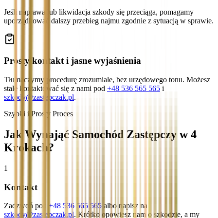
Jeśli naprawa lub likwidacja szkody się przeciąga, pomagamy
uporządkować dalszy przebieg najmu zgodnie z sytuacją w sprawie.
Prosty kontakt i jasne wyjaśnienia
Tłumaczymy procedurę zrozumiale, bez urzędowego tonu. Możesz
stale kontaktować się z nami pod
+48 536 565 565
i
szkody@zastepczak.pl
.
Szybki i Prosty Proces
Jak Wynająć Samochód Zastępczy w 4
Krokach?
1
Kontakt
Zadzwoń pod
+48 536 565 565
albo napisz na
szkody@zastepczak.pl
. Krótko opowiesz nam o szkodzie, a my