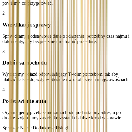
powiemy, co przygotować.
2
Weryfikacja sprawy
Sprawdzamy podstawowe dane o zdarzeniu, potrzebny czas najmu i
dokumenty, aby bezpiecznie uruchomić procedurę.
3
Dobór samochodu
Wybieramy pojazd odpowiadający Twoim potrzebom, tak aby
ułatwić dalsze dojazdy w Ślesinie i w okolicznych miejscowościach.
4
Podstawienie auta
Organizujemy przekazanie samochodu pod ustalony adres, a po
drodze wyjaśniamy zasady korzystania i dalsze kroki w sprawie.
Sprawdź Nasze Dodatkowe Usługi