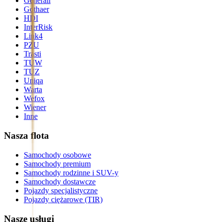
Generali
Gothaer
HDI
InterRisk
Link4
PZU
Trasti
TUW
TUZ
Uniqa
Warta
Wefox
Wiener
Inne
Nasza flota
Samochody osobowe
Samochody premium
Samochody rodzinne i SUV-y
Samochody dostawcze
Pojazdy specjalistyczne
Pojazdy ciężarowe (TIR)
Nasze usługi