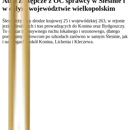
Auto zastępcze z OC sprawcy w Ślesinie i
w całym województwie wielkopolskim
Ślesin leży przy drodze krajowej 25 i wojewódzkiej 263, w rejonie
jezior ślesińskich i tras prowadzących do Konina oraz Bydgoszczy.
To obszar intensywnego ruchu lokalnego i sezonowego, dlatego
pomagamy kierowcom po szkodach zarówno w samym Ślesinie, jak
i na drogach wokół Konina, Lichenia i Kleczewa.