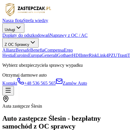
Nasza flota
Strefa wiedzy
Usługi
Dopłaty do odszkodowań
Naprawy z OC / AC
Z OC Sprawcy
Allianz
Beesafe
Benefia
Compensa
Ergo
Hestia
Euroins
Europa
Generali
Gothaer
HDI
InterRisk
Link4
PZU
Trasti
Wybierz ubezpieczyciela sprawcy wypadku
Otrzymaj darmowe auto
Kontakt
+48 536 565 565
Zamów Auto
Auta zastępcze Ślesin
Auto zastępcze Ślesin - bezpłatny
samochód z OC sprawcy