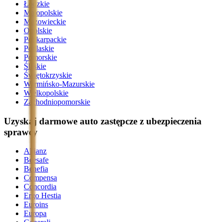
Łódzkie
Małopolskie
Mazowieckie
Opolskie
Podkarpackie
Podlaskie
Pomorskie
Śląskie
Świętokrzyskie
Warmińsko-Mazurskie
Wielkopolskie
Zachodniopomorskie
Uzyskaj darmowe auto zastępcze z ubezpieczenia
sprawcy
Allianz
Beesafe
Benefia
Compensa
Concordia
Ergo Hestia
Euroins
Europa