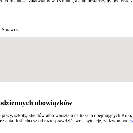
. Formalności załatwiamy w 15 minut, a auto dostarczymy pod wskaz
 Sprawcy
 codziennych obowiązków
pracy, szkoły, klientów albo warsztatu na trasach obejmujących Koło
z auta. Jeśli chcesz od razu sprawdzić swoją sytuację, zadzwoń pod
+