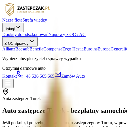
Nasza flota
Strefa wiedzy
Usługi
Dopłaty do odszkodowań
Naprawy z OC / AC
Z OC Sprawcy
Allianz
Beesafe
Benefia
Compensa
Ergo Hestia
Euroins
Europa
Generali
Wybierz ubezpieczyciela sprawcy wypadku
Otrzymaj darmowe auto
Kontakt
+48 536 565 565
Zamów Auto
Auta zastępcze Turek
Auto zastępcze Turek - bezpłatny samoch
Jeśli po kolizji potrzebujesz samochodu zastępczego w Turku, w p