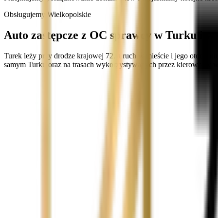
Obsługujemy Wielkopolskie
Auto zastępcze z OC sprawcy w Turku i w
Turek leży przy drodze krajowej 72, a ruch w mieście i jego otocze
samym Turku oraz na trasach wykorzystywanych przez kierowców w