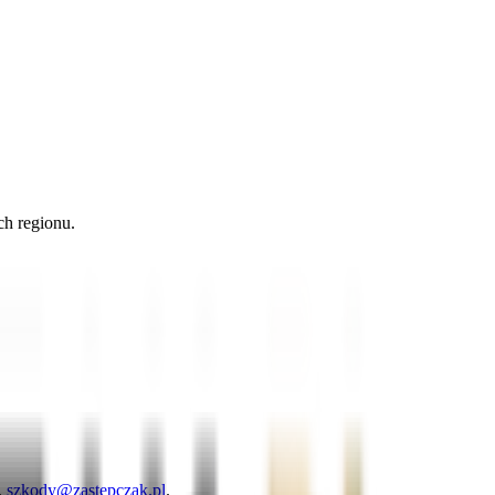
ch regionu.
,
szkody@zastepczak.pl
.