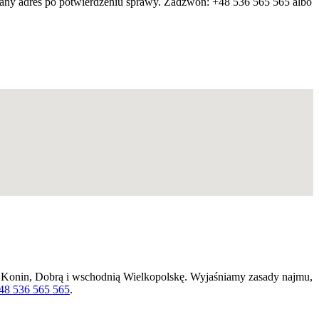
any adres po potwierdzeniu sprawy. Zadzwoń: +48 536 565 565 albo
, Konin, Dobrą i wschodnią Wielkopolskę. Wyjaśniamy zasady najmu,
48 536 565 565
.