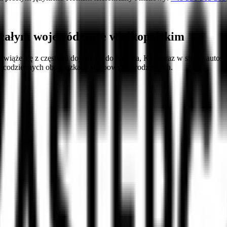
 całym województwie wielkopolskim
niu wiąże się z częstymi dojazdami do Konina, Koła oraz w stronę aut
 codziennych obowiązkach służbowych i rodzinnych.