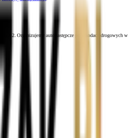
ostrady A2. Organizujemy auto zastępcze po szkodach drogowych w