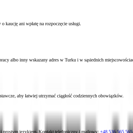
o kaucję ani wpłatę na rozpoczęcie usługi.
racy albo inny wskazany adres w Turku i w sąsiednich miejscowościa
tawcze, aby łatwiej utrzymać ciągłość codziennych obowiązków.
 prostym językiem. Kontakt telefoniczny i mailowy:
+48 536 565 565