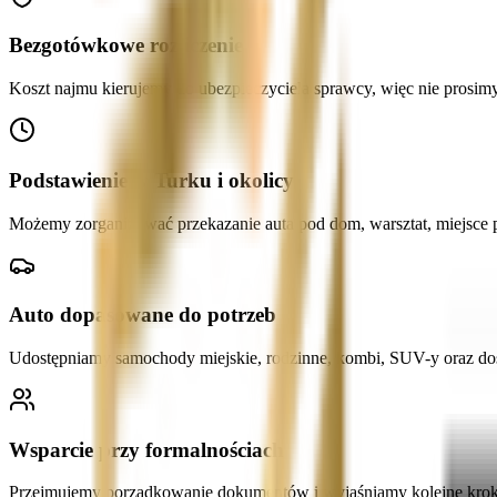
Bezgotówkowe rozliczenie
Koszt najmu kierujemy do ubezpieczyciela sprawcy, więc nie prosimy 
Podstawienie w Turku i okolicy
Możemy zorganizować przekazanie auta pod dom, warsztat, miejsce p
Auto dopasowane do potrzeb
Udostępniamy samochody miejskie, rodzinne, kombi, SUV-y oraz dos
Wsparcie przy formalnościach
Przejmujemy porządkowanie dokumentów i wyjaśniamy kolejne kroki