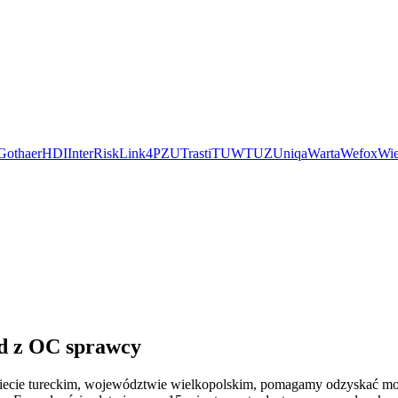
Gothaer
HDI
InterRisk
Link4
PZU
Trasti
TUW
TUZ
Uniqa
Warta
Wefox
Wie
ód z OC sprawcy
owiecie tureckim, województwie wielkopolskim, pomagamy odzyskać m