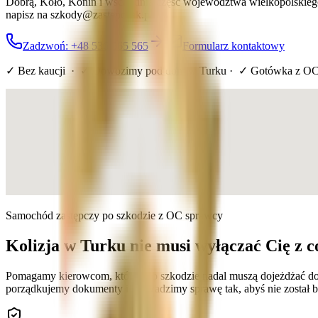
Dobrą, Koło, Konin i wschodnią część województwa wielkopolskiego
napisz na szkody@zastepczak.pl.
Zadzwoń: +48 536 565 565
Formularz kontaktowy
✓ Bez kaucji · ✓ Dowozimy pod dom
w Turku
· ✓ Gotówka z OC
Samochód zastępczy po szkodzie z OC sprawcy
Kolizja w Turku nie musi wyłączać Cię z
Pomagamy kierowcom, którzy po szkodzie nadal muszą dojeżdżać do 
porządkujemy dokumenty i prowadzimy sprawę tak, abyś nie został be