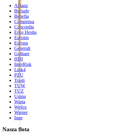
Allianz
Beesafe
Benefia
Compensa
Concordia
Ergo Hestia
Euroins
Europa
Generali
Gothaer
HDI
InterRisk
Link4
PZU
Trasti
TUW
TUZ
Uniqa
Warta
Wefox
Wiener
Inne
Nasza flota