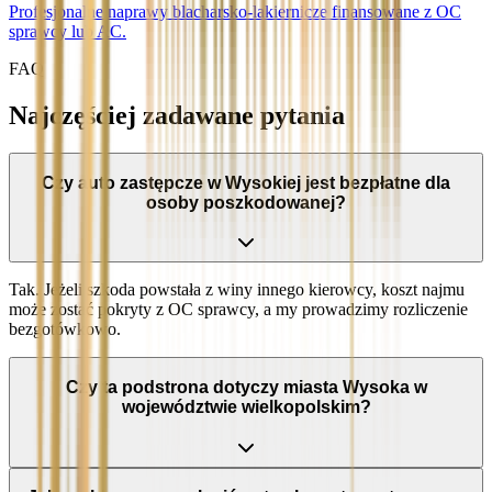
Profesjonalne naprawy blacharsko-lakiernicze finansowane z OC
sprawcy lub AC.
FAQ
Najczęściej zadawane pytania
Czy auto zastępcze w Wysokiej jest bezpłatne dla
osoby poszkodowanej?
Tak. Jeżeli szkoda powstała z winy innego kierowcy, koszt najmu
może zostać pokryty z OC sprawcy, a my prowadzimy rozliczenie
bezgotówkowo.
Czy ta podstrona dotyczy miasta Wysoka w
województwie wielkopolskim?