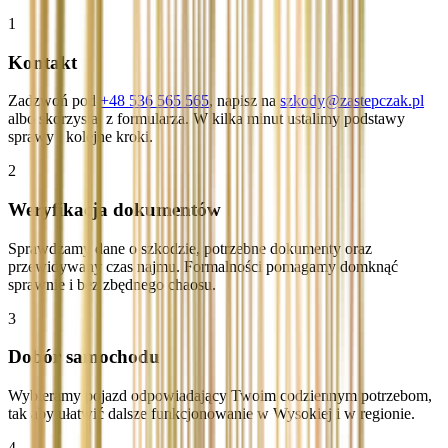
1
Kontakt
Zadzwoń pod
+48 536 565 565
, napisz na
szkody@zastepczak.pl
albo skorzystaj z formularza. W kilka minut ustalimy podstawy
sprawy i kolejne kroki.
2
Weryfikacja dokumentów
Sprawdzamy dane o szkodzie, potrzebne dokumenty oraz
przewidywany czas najmu. Formalności pomagamy domknąć
sprawnie i bez zbędnego chaosu.
3
Dobór samochodu
Wybieramy pojazd odpowiadający Twoim codziennym potrzebom,
tak aby ułatwić dalsze funkcjonowanie w Wysokiej i w regionie.
4