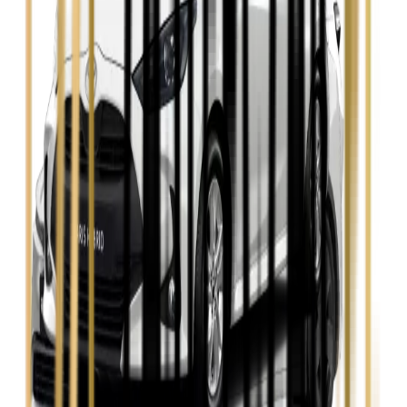
Zobacz
Seat Leon
Zobacz
Skoda Fabia
Zobacz
Skoda Kamiq
Zobacz
Skoda Octavia
Zobacz
Toyota Avensis
Zobacz
Toyota Camry