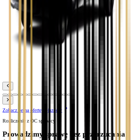
Zobacz
Toyota Corolla
Zobacz
Toyota Prius
Zobacz
Toyota Yaris
Zobacz
Zobacz pełną ofertę pojazdów
Rozliczenie z OC sprawcy
Prowadzimy sprawę bez przerzucania