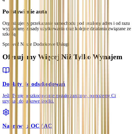
Podstawienie auta
Organizujemy przekazanie samochodu pod ustalony adres i od razu
wyjaśniamy zasady użytkowania oraz kolejne działania związane ze
szkodą.
Sprawdź Nasze Dodatkowe Usługi
Oferujemy Więcej Niż Tylko Wynajem
Dopłaty do odszkodowań
Jeśli Twoje odszkodowanie zostało zaniżone, pomożemy Ci
uzyskać dodatkowe środki.
Naprawy z OC / AC