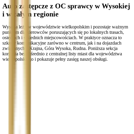
Auto zastępcze z OC sprawcy w Wysokiej
i w całym regionie
Wysoka leży w województwie wielkopolskim i pozostaje ważnym
punktem dla kierowców poruszających się po lokalnych trasach,
osiedlach i sąsiednich miejscowościach. W praktyce oznacza to
szkody komunikacyjne zarówno w centrum, jak i na dojazdach
związanych z Krajna, Góra Wysoka, Rudna. Poniższa sekcja
korzysta bezpośrednio z centralnej listy miast dla województwa
wielkopolskiego i pokazuje pełny zasięg naszej obsługi.