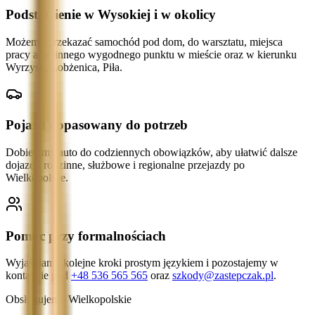
Podstawienie w Wysokiej i w okolicy
Możemy przekazać samochód pod dom, do warsztatu, miejsca
pracy albo innego wygodnego punktu w mieście oraz w kierunku
Wyrzysk, Łobżenica, Piła.
Pojazd dopasowany do potrzeb
Dobieramy auto do codziennych obowiązków, aby ułatwić dalsze
dojazdy rodzinne, służbowe i regionalne przejazdy po
Wielkopolsce.
Pomoc przy formalnościach
Wyjaśniamy kolejne kroki prostym językiem i pozostajemy w
kontakcie pod
+48 536 565 565
oraz
szkody@zastepczak.pl
.
Obsługujemy Wielkopolskie