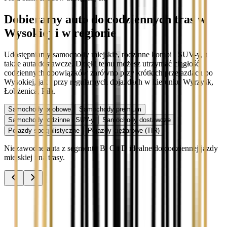
Dobieramy auto do codziennych tras w
Wysokiej i w regionie
Udostępniamy samochody miejskie, rodzinne kombi i SUV-y, a
także auta dostawcze. Dzięki temu możesz utrzymać ciągłość
codziennych obowiązków zarówno przy krótkich przejazdach po
Wysokiej, jak i przy regularnych dojazdach w kierunku Wyrzysk,
Łobżenica, Piła.
Samochody osobowe
Samochody premium
Samochody rodzinne i SUV-y
Samochody dostawcze
Pojazdy specjalistyczne
Pojazdy ciężarowe (TIR)
Niezawodne auta z segmentu B, C i D idealne do codziennej jazdy
miejskiej i na trasy.
Audi A3
Zobacz