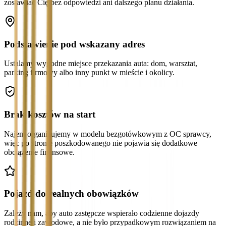
zostawiać Cię bez odpowiedzi ani dalszego planu działania.
Podstawienie pod wskazany adres
Ustalamy wygodne miejsce przekazania auta: dom, warsztat,
parking firmowy albo inny punkt w mieście i okolicy.
Brak kosztów na start
Najem organizujemy w modelu bezgotówkowym z OC sprawcy,
więc po stronie poszkodowanego nie pojawia się dodatkowe
obciążenie finansowe.
Pojazd do realnych obowiązków
Zależy nam, aby auto zastępcze wspierało codzienne dojazdy
rodzinne i zawodowe, a nie było przypadkowym rozwiązaniem na