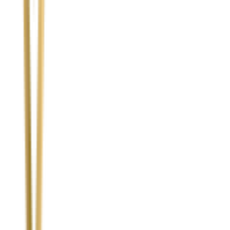
Temat
Treść wiadomości (opcjonalnie)
Wyrażam zgodę na przetwarzanie moich danych osobowych w
celu obsługi zapytania. Zobacz
Politykę Prywatności
.