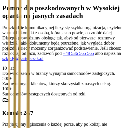
Pomoc dla poszkodowanych w Wysokiej
oparta na jasnych zasadach
Po szkodzie komunikacyjnej liczy się szybka organizacja, czytelne
warunki i kontakt z osobą, która jasno powie, co zrobić dalej.
Dlatego prowadzimy obsługę tak, abyś od pierwszej rozmowy
wiedział, jakie dokumenty będą potrzebne, jak wygląda dobór
pojazdu i kiedy możemy zorganizować podstawienie. Jeśli chcesz
rozpocząć od razu, zadzwoń pod
+48 536 565 565
albo napisz na
szkody@zastepczak.pl
.
10+
lat
Doświadczenia w branży wynajmu samochodów zastępczych.
500+
Zadowolonych klientów, którzy skorzystali z naszych usług.
100+
Samochodów zastępczych dostępnych od ręki.
Kontakt 24/7
Przyjmujemy zgłoszenia o każdej porze, aby po kolizji nie