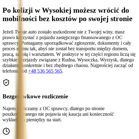
Po kolizji w Wysokiej możesz wrócić do
mobilności bez kosztów po swojej stronie
Jeżeli Twoje auto zostało uszkodzone nie z Twojej winy, masz
prawo korzystać z pojazdu zastępczego finansowanego z OC
sprawcy. Pomagamy uporządkować zgłoszenie, dokumenty i cały
proces najmu tak, abyś nie został bez transportu między domem,
pracą, szkołą i warsztatem. W praktyce w tej części regionu liczą się
szybkie przejazdy związane z Rudna, Wysoczka, Wyrzysk, dlatego
działamy konkretnie i bez zbędnego chaosu. Najprościej zacząć od
telefonu pod
+48 536 565 565
.
Bezgotówkowe rozliczenie
Najem rozliczamy z OC sprawcy, dlatego po stronie
poszkodowanego nie pojawia się kaucja ani konieczność
wykładania pieniędzy na start.