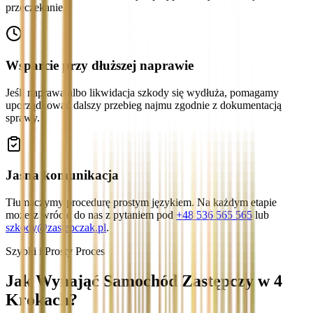
przeczekanie.
Wsparcie przy dłuższej naprawie
Jeśli naprawa albo likwidacja szkody się wydłuża, pomagamy
uporządkować dalszy przebieg najmu zgodnie z dokumentacją
sprawy.
Jasna komunikacja
Tłumaczymy procedurę prostym językiem. Na każdym etapie
możesz wrócić do nas z pytaniem pod
+48 536 565 565
lub
szkody@zastepczak.pl
.
Szybki i Prosty Proces
Jak Wynająć Samochód Zastępczy w 4
Krokach?