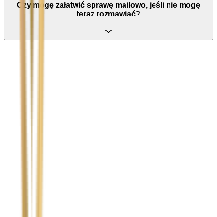
Czy mogę załatwić sprawę mailowo, jeśli nie mogę
teraz rozmawiać?
Nie wypełniaj tego pola
Imię i nazwisko / Firma
*
Numer telefonu
*
Marka i model uszkodzonego pojazdu
Ubezpieczyciel sprawcy