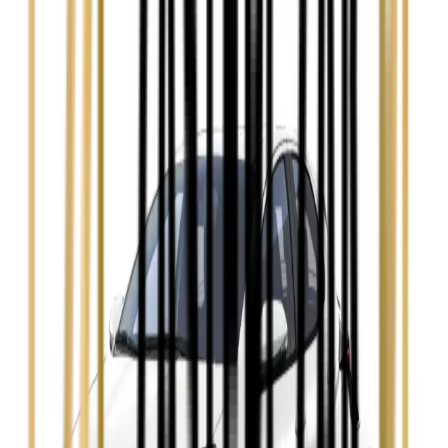
Audi A4
Zobacz
Ford Focus
Zobacz
Ford Mondeo
Zobacz
Hyundai i30
Zobacz
Opel Astra
Zobacz
Opel Insignia