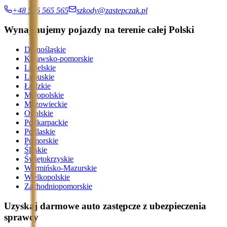
+48 536 565 565
szkody@zastepczak.pl
Wynajmujemy pojazdy na terenie całej Polski
Dolnośląskie
Kujawsko-pomorskie
Lubelskie
Lubuskie
Łódzkie
Małopolskie
Mazowieckie
Opolskie
Podkarpackie
Podlaskie
Pomorskie
Śląskie
Świętokrzyskie
Warmińsko-Mazurskie
Wielkopolskie
Zachodniopomorskie
Uzyskaj darmowe auto zastępcze z ubezpieczenia
sprawcy