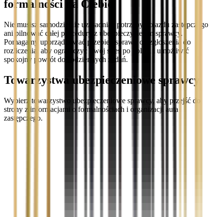
formalności na Ciebie
Nie musisz samodzielnie uzasadniać potrzeby pojazdu zastępczego
ani pilnować całej procedury z ubezpieczycielem sprawcy.
Pomagamy uporządkować przebieg sprawy od zgłoszenia do
rozliczenia, aby ograniczyć Twój stres po kolizji i umożliwić
spokojny powrót do codziennych zadań.
Towarzystwa ubezpieczeniowe sprawcy
Wybierz towarzystwo ubezpieczeniowe sprawcy, aby przejść do
strony z informacjami o formalnościach i organizacji auta
zastępczego.