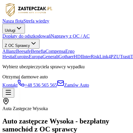
Nasza flota
Strefa wiedzy
Usługi
Dopłaty do odszkodowań
Naprawy z OC / AC
Z OC Sprawcy
Allianz
Beesafe
Benefia
Compensa
Ergo
Hestia
Euroins
Europa
Generali
Gothaer
HDI
InterRisk
Link4
PZU
Trasti
Wybierz ubezpieczyciela sprawcy wypadku
Otrzymaj darmowe auto
Kontakt
+48 536 565 565
Zamów Auto
Auta Zastępcze Wysoka
Auto zastępcze Wysoka - bezpłatny
samochód z OC sprawcy