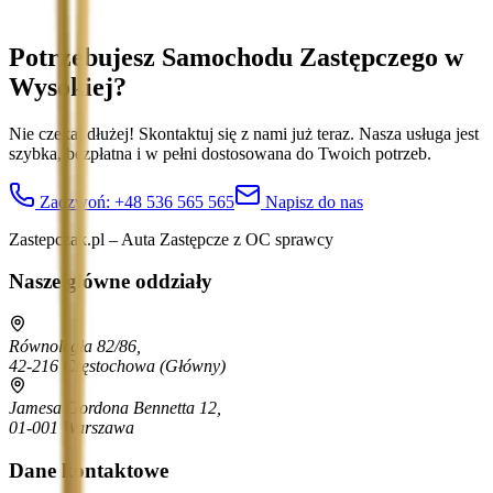
Potrzebujesz Samochodu Zastępczego
w
Wysokiej
?
Nie czekaj dłużej! Skontaktuj się z nami już teraz. Nasza usługa jest
szybka, bezpłatna i w pełni dostosowana do Twoich potrzeb.
Zadzwoń:
+48 536 565 565
Napisz do nas
Zastepczak.pl – Auta Zastępcze z OC sprawcy
Nasze główne oddziały
Równoległa 82/86,
42-216 Częstochowa
(Główny)
Jamesa Gordona Bennetta 12,
01-001 Warszawa
Dane kontaktowe