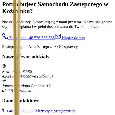
Potrzebujesz Samochodu Zastępczego
w
Koźminku
?
Nie czekaj dłużej! Skontaktuj się z nami już teraz. Nasza usługa jest
szybka, bezpłatna i w pełni dostosowana do Twoich potrzeb.
Zadzwoń:
+48 536 565 565
Napisz do nas
Zastepczak.pl – Auta Zastępcze z OC sprawcy
Nasze główne oddziały
Równoległa 82/86,
42-216 Częstochowa
(Główny)
Jamesa Gordona Bennetta 12,
01-001 Warszawa
Dane kontaktowe
+48 536 565 565
szkody@zastepczak.pl