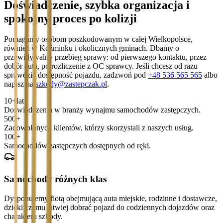
Doświadczenie, szybka organizacja i
spokojny proces po kolizji
Pomagamy osobom poszkodowanym w całej Wielkopolsce,
również w Koźminku i okolicznych gminach. Dbamy o
przewidywalny przebieg sprawy: od pierwszego kontaktu, przez
dobór auta, po rozliczenie z OC sprawcy. Jeśli chcesz od razu
sprawdzić dostępność pojazdu, zadzwoń pod
+48 536 565 565
albo
napisz na
szkody@zastepczak.pl
.
10+
lat
Doświadczenia w branży wynajmu samochodów zastępczych.
500+
Zadowolonych klientów, którzy skorzystali z naszych usług.
100+
Samochodów zastępczych dostępnych od ręki.
Samochody różnych klas
Dysponujemy flotą obejmującą auta miejskie, rodzinne i dostawcze,
dzięki czemu łatwiej dobrać pojazd do codziennych dojazdów oraz
charakteru szkody.