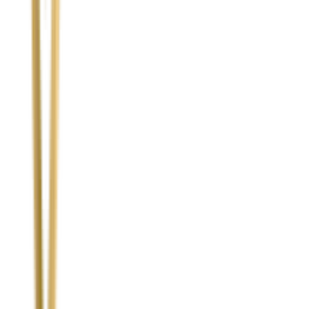
Temat
Treść wiadomości (opcjonalnie)
Wyrażam zgodę na przetwarzanie moich danych osobowych w
celu obsługi zapytania. Zobacz
Politykę Prywatności
.