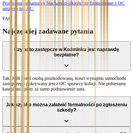
Profesjonalne naprawy blacharsko-lakiernicze finansowane z OC
sprawcy lub AC.
FAQ
Najczęściej zadawane pytania
Czy auto zastępcze w Koźminku jest naprawdę
bezpłatne?
Tak. Jeśli jesteś osobą poszkodowaną, koszt wynajmu samochodu
zastępczego pokrywany jest z OC sprawcy kolizji. Nie pobieramy
kaucji ani opłaty za samo podstawienie auta.
Jak szybko można załatwić formalności po zgłoszeniu
szkody?