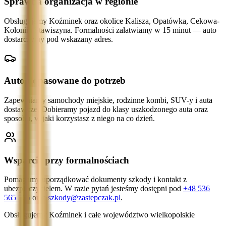
Sprawna organizacja w regionie
Obsługujemy Koźminek oraz okolice Kalisza, Opatówka, Cekowa-
Kolonii i Stawiszyna. Formalności załatwiamy w 15 minut — auto
dostarczymy pod wskazany adres.
Auto dopasowane do potrzeb
Zapewniamy samochody miejskie, rodzinne kombi, SUV-y i auta
dostawcze. Dobieramy pojazd do klasy uszkodzonego auta oraz
sposobu, w jaki korzystasz z niego na co dzień.
Wsparcie przy formalnościach
Pomagamy uporządkować dokumenty szkody i kontakt z
ubezpieczycielem. W razie pytań jesteśmy dostępni pod
+48 536
565 565
oraz
szkody@zastepczak.pl
.
Obsługujemy Koźminek i całe województwo wielkopolskie