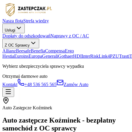
Nasza flota
Strefa wiedzy
Usługi
Dopłaty do odszkodowań
Naprawy z OC / AC
Z OC Sprawcy
Allianz
Beesafe
Benefia
Compensa
Ergo
Hestia
Euroins
Europa
Generali
Gothaer
HDI
InterRisk
Link4
PZU
Trasti
Wybierz ubezpieczyciela sprawcy wypadku
Otrzymaj darmowe auto
Kontakt
+48 536 565 565
Zamów Auto
Auto Zastępcze Koźminek
Auto zastępcze Koźminek - bezpłatny
samochód z OC sprawcy