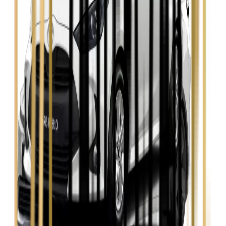
Seat Leon
Zobacz
Skoda Fabia
Zobacz
Skoda Kamiq
Zobacz
Skoda Octavia
Zobacz
Toyota Avensis
Zobacz
Toyota Camry