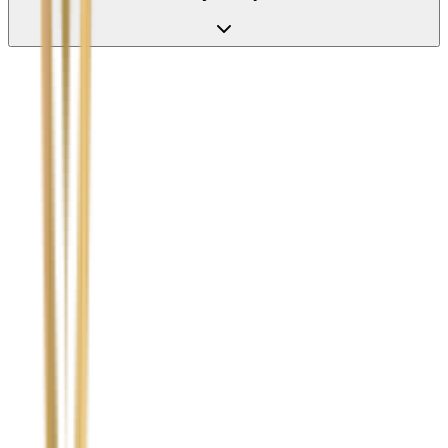
Nie wypełniaj tego pola
Imię i nazwisko / Firma
*
Numer telefonu
*
Marka i model uszkodzonego pojazdu
Ubezpieczyciel sprawcy