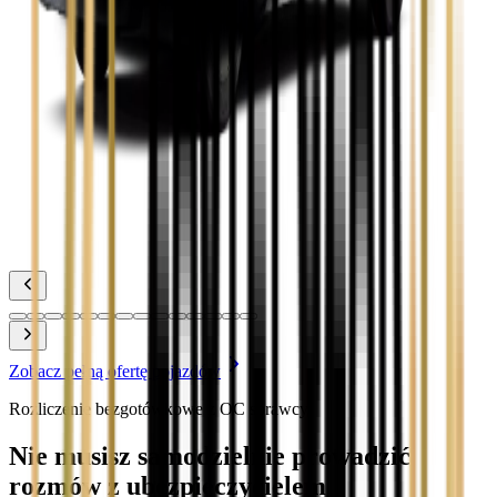
Zobacz
Toyota Corolla
Zobacz
Toyota Prius
Zobacz
Toyota Yaris
Zobacz
Zobacz pełną ofertę pojazdów
Rozliczenie bezgotówkowe z OC sprawcy
Nie musisz samodzielnie prowadzić
rozmów z ubezpieczycielem