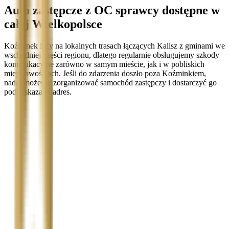
Auto zastępcze z OC sprawcy dostępne w
całej Wielkopolsce
Koźminek leży na lokalnych trasach łączących Kalisz z gminami we
wschodniej części regionu, dlatego regularnie obsługujemy szkody
komunikacyjne zarówno w samym mieście, jak i w pobliskich
miejscowościach. Jeśli do zdarzenia doszło poza Koźminkiem,
nadal możemy zorganizować samochód zastępczy i dostarczyć go
pod wskazany adres.