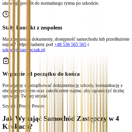
ułatwiają powrót do normalnego rytmu po szkodzie.
Stały kontakt z zespołem
Masz pytania o dokumenty, dostępność samochodu lub przedłużenie
najmu? Odpowiadamy pod
+48 536 565 565
i
szkody@zastepczak.pl
.
Wsparcie od początku do końca
Pomagamy uporządkować dokumentację szkody, komunikację z
ubezpieczycielem oraz zakończenie najmu, aby ograniczyć liczbę
spraw po Twojej stronie.
Szybki i Prosty Proces
Jak Wynająć Samochód Zastępczy w 4
Krokach?