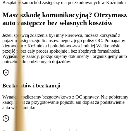
Bezpłatny samochód zastępczy dla poszkodowanych w Koźminku
Masz szkodę komunikacyjną? Otrzymasz
auto zastępcze bez własnych kosztów
Jeżeli sprawcą zdarzenia był inny kierowca, możesz korzystać z
pojazdu zastępczego finansowanego z jego polisy OC. Pomagamy
kierowcom z Koźminka i południowo-wschodniej Wielkopolski
przejść przez cały proces spokojnie i bez zbędnych formalności.
Wyjaśniamy zasady, porządkujemy dokumenty i organizujemy auto
potrzebne do codziennych dojazdów.
Bez kosztów i bez kaucji
Wynajem rozliczamy bezgotówkowo z OC sprawcy. Nie pobieramy
kaucji, opłat za przygotowanie pojazdu ani dopłat za podstawienie
auta w Koźminku.