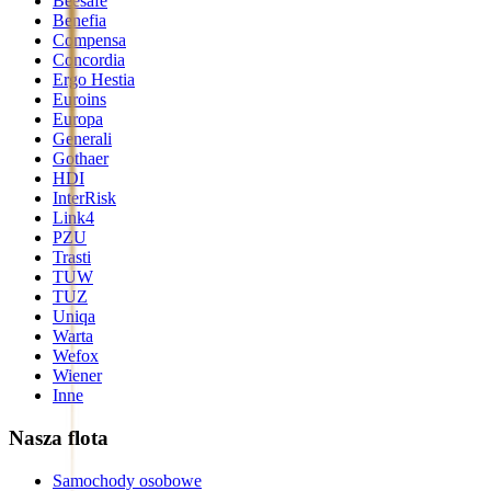
Beesafe
Benefia
Compensa
Concordia
Ergo Hestia
Euroins
Europa
Generali
Gothaer
HDI
InterRisk
Link4
PZU
Trasti
TUW
TUZ
Uniqa
Warta
Wefox
Wiener
Inne
Nasza flota
Samochody osobowe