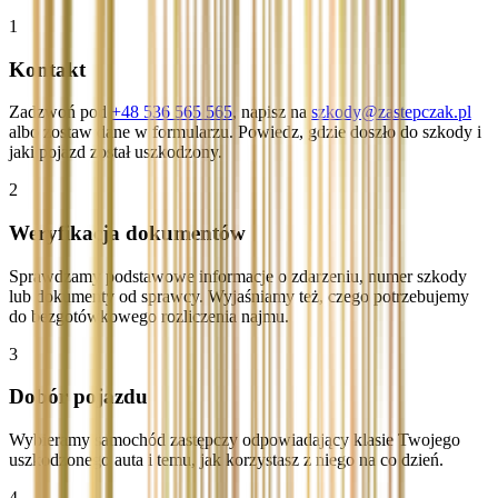
1
Kontakt
Zadzwoń pod
+48 536 565 565
, napisz na
szkody@zastepczak.pl
albo zostaw dane w formularzu. Powiedz, gdzie doszło do szkody i
jaki pojazd został uszkodzony.
2
Weryfikacja dokumentów
Sprawdzamy podstawowe informacje o zdarzeniu, numer szkody
lub dokumenty od sprawcy. Wyjaśniamy też, czego potrzebujemy
do bezgotówkowego rozliczenia najmu.
3
Dobór pojazdu
Wybieramy samochód zastępczy odpowiadający klasie Twojego
uszkodzonego auta i temu, jak korzystasz z niego na co dzień.
4