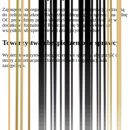
Zajmujemy się organizacją wynajmu oraz dokumentacją potrzebną
do rozliczenia szkody. Niezależnie od tego, gdzie sprawca ma polisę
OC, prowadzimy proces tak, abyś nie musiał angażować się w
dodatkowe formalności. Rozliczamy się bezgotówkowo ze
wszystkimi ubezpieczycielami działającymi w Polsce.
Towarzystwa ubezpieczeniowe sprawcy
Wybierz towarzystwo ubezpieczeniowe sprawcy, aby przejść do
strony z informacjami o formalnościach i organizacji auta
zastępczego.