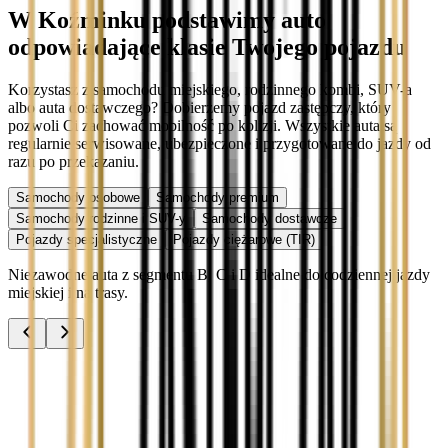
W Koźminku podstawimy auto
odpowiadające klasie Twojego pojazdu
Korzystasz z samochodu miejskiego, rodzinnego kombi, SUV-a
albo auta dostawczego? Dobierzemy pojazd zastępczy, który
pozwoli Ci zachować mobilność po kolizji. Wszystkie auta są
regularnie serwisowane, ubezpieczone i przygotowane do jazdy od
razu po przekazaniu.
Samochody osobowe
Samochody premium
Samochody rodzinne i SUV-y
Samochody dostawcze
Pojazdy specjalistyczne
Pojazdy ciężarowe (TIR)
Niezawodne auta z segmentu B, C i D idealne do codziennej jazdy
miejskiej i na trasy.
Audi A3
Zobacz