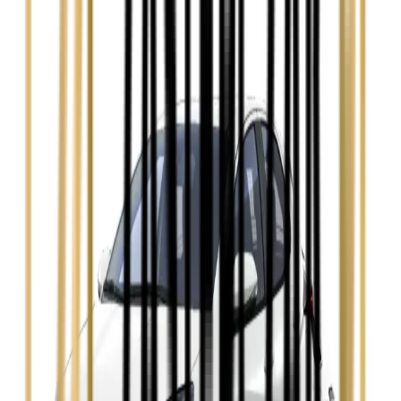
Audi A4
Zobacz
Ford Focus
Zobacz
Ford Mondeo
Zobacz
Hyundai i30
Zobacz
Opel Astra
Zobacz
Opel Insignia
Zobacz