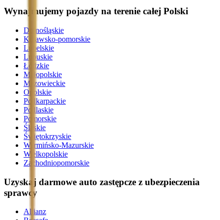
Wynajmujemy pojazdy na terenie całej Polski
Dolnośląskie
Kujawsko-pomorskie
Lubelskie
Lubuskie
Łódzkie
Małopolskie
Mazowieckie
Opolskie
Podkarpackie
Podlaskie
Pomorskie
Śląskie
Świętokrzyskie
Warmińsko-Mazurskie
Wielkopolskie
Zachodniopomorskie
Uzyskaj darmowe auto zastępcze z ubezpieczenia
sprawcy
Allianz