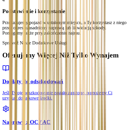
Podstawienie i korzystanie
Przekazujemy pojazd w ustalonym miejscu, a Ty korzystasz z niego
przez okres uzasadniony naprawą lub likwidacją szkody.
Pomagamy także przy zakończeniu najmu.
Sprawdź Nasze Dodatkowe Usługi
Oferujemy Więcej Niż Tylko Wynajem
Dopłaty do odszkodowań
Jeśli Twoje odszkodowanie zostało zaniżone, pomożemy Ci
uzyskać dodatkowe środki.
Naprawy z OC / AC