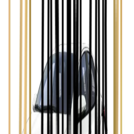
Zobacz
Audi A4
Zobacz
Ford Focus
Zobacz
Ford Mondeo
Zobacz
Hyundai i30
Zobacz
Opel Astra
Zobacz
Opel Insignia