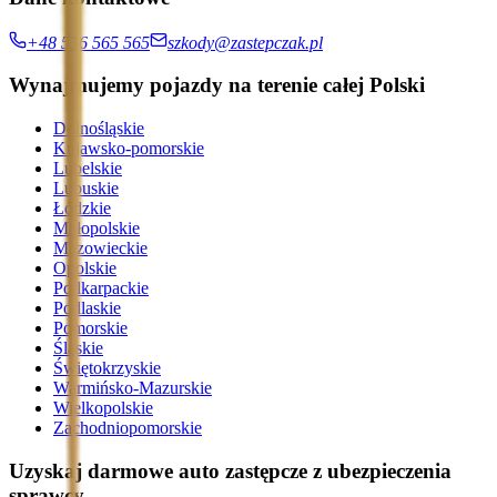
+48 536 565 565
szkody@zastepczak.pl
Wynajmujemy pojazdy na terenie całej Polski
Dolnośląskie
Kujawsko-pomorskie
Lubelskie
Lubuskie
Łódzkie
Małopolskie
Mazowieckie
Opolskie
Podkarpackie
Podlaskie
Pomorskie
Śląskie
Świętokrzyskie
Warmińsko-Mazurskie
Wielkopolskie
Zachodniopomorskie
Uzyskaj darmowe auto zastępcze z ubezpieczenia
sprawcy