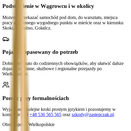
Podstawienie w Wągrowcu i w okolicy
Możemy przekazać samochód pod dom, do warsztatu, miejsca
pracy albo innego wygodnego punktu w mieście oraz w kierunku
Skoki, Rogoźno, Gołańcz.
Pojazd dopasowany do potrzeb
Dobieramy auto do codziennych obowiązków, aby ułatwić dalsze
dojazdy rodzinne, służbowe i regionalne przejazdy po
Wielkopolsce.
Pomoc przy formalnościach
Wyjaśniamy kolejne kroki prostym językiem i pozostajemy w
kontakcie pod
+48 536 565 565
oraz
szkody@zastepczak.pl
.
Obsługujemy Wielkopolskie