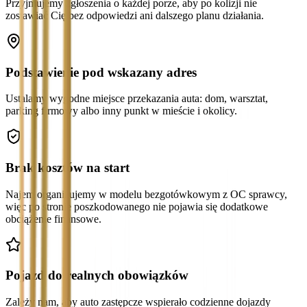
Przyjmujemy zgłoszenia o każdej porze, aby po kolizji nie
zostawiać Cię bez odpowiedzi ani dalszego planu działania.
Podstawienie pod wskazany adres
Ustalamy wygodne miejsce przekazania auta: dom, warsztat,
parking firmowy albo inny punkt w mieście i okolicy.
Brak kosztów na start
Najem organizujemy w modelu bezgotówkowym z OC sprawcy,
więc po stronie poszkodowanego nie pojawia się dodatkowe
obciążenie finansowe.
Pojazd do realnych obowiązków
Zależy nam, aby auto zastępcze wspierało codzienne dojazdy