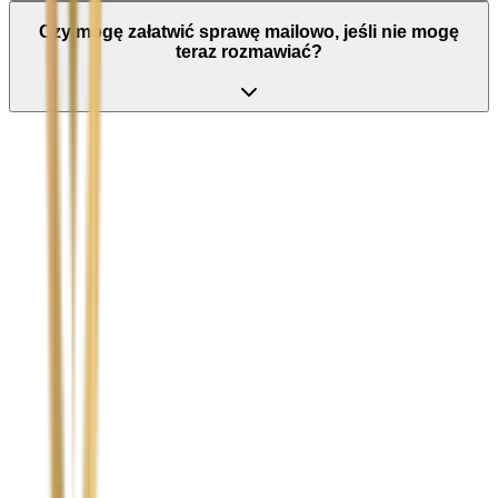
Czy mogę załatwić sprawę mailowo, jeśli nie mogę
teraz rozmawiać?
Nie wypełniaj tego pola
Imię i nazwisko / Firma
*
Numer telefonu
*
Marka i model uszkodzonego pojazdu
Ubezpieczyciel sprawcy