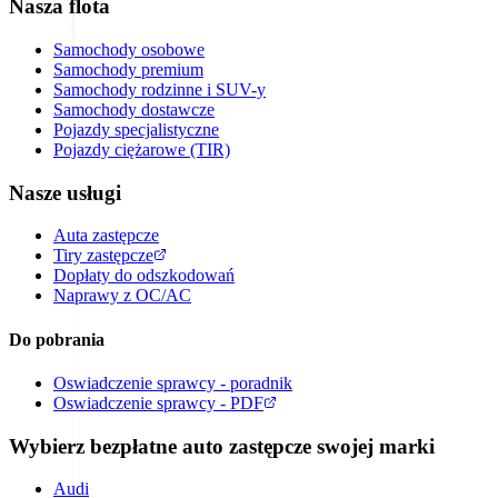
Nasza flota
Samochody osobowe
Samochody premium
Samochody rodzinne i SUV-y
Samochody dostawcze
Pojazdy specjalistyczne
Pojazdy ciężarowe (TIR)
Nasze usługi
Auta zastępcze
Tiry zastępcze
Dopłaty do odszkodowań
Naprawy z OC/AC
Do pobrania
Oswiadczenie sprawcy - poradnik
Oswiadczenie sprawcy - PDF
Wybierz bezpłatne auto zastępcze swojej marki
Audi