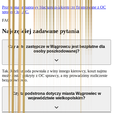
Profesjonalne naprawy blacharsko-lakiernicze finansowane z OC
sprawcy lub AC.
FAQ
Najczęściej zadawane pytania
Czy auto zastępcze w Wągrowcu jest bezpłatne dla
osoby poszkodowanej?
Tak. Jeżeli szkoda powstała z winy innego kierowcy, koszt najmu
może zostać pokryty z OC sprawcy, a my prowadzimy rozliczenie
bezgotówkowo.
Czy ta podstrona dotyczy miasta Wągrowiec w
województwie wielkopolskim?