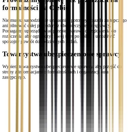
formalności na Ciebie
Nie musisz samodzielnie uzasadniać potrzeby pojazdu zastępczego
ani pilnować całej procedury z ubezpieczycielem sprawcy.
Pomagamy uporządkować przebieg sprawy od zgłoszenia do
rozliczenia, aby ograniczyć Twój stres po kolizji i umożliwić
spokojny powrót do codziennych zadań.
Towarzystwa ubezpieczeniowe sprawcy
Wybierz towarzystwo ubezpieczeniowe sprawcy, aby przejść do
strony z informacjami o formalnościach i organizacji auta
zastępczego.