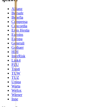
Allianz
Beesafe
Benefia
Compensa
Concordia
Ergo Hestia
Euroins
Europa
Generali
Gothaer
HDI
InterRisk
Link4
PZU
Trasti
TUW
TUZ
Uniqa
Warta
Wefox
Wiener
Inne