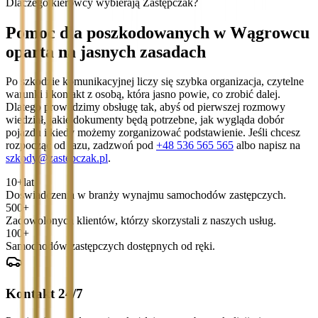
Dlaczego kierowcy wybierają Zastępczak?
Pomoc dla poszkodowanych w Wągrowcu
oparta na jasnych zasadach
Po szkodzie komunikacyjnej liczy się szybka organizacja, czytelne
warunki i kontakt z osobą, która jasno powie, co zrobić dalej.
Dlatego prowadzimy obsługę tak, abyś od pierwszej rozmowy
wiedział, jakie dokumenty będą potrzebne, jak wygląda dobór
pojazdu i kiedy możemy zorganizować podstawienie. Jeśli chcesz
rozpocząć od razu, zadzwoń pod
+48 536 565 565
albo napisz na
szkody@zastepczak.pl
.
10+
lat
Doświadczenia w branży wynajmu samochodów zastępczych.
500+
Zadowolonych klientów, którzy skorzystali z naszych usług.
100+
Samochodów zastępczych dostępnych od ręki.
Kontakt 24/7