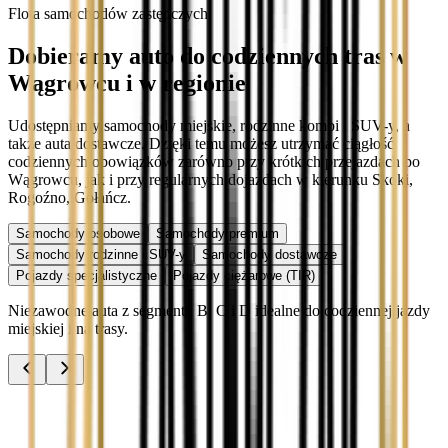
Flota samochodów zastępczych
Dobieramy auto do codziennych tras w
Wągrowcu i w regionie
Udostępniamy samochody miejskie, rodzinne kombi i SUV-y, a
także auta dostawcze. Dzięki temu możesz utrzymać ciągłość
codziennych obowiązków zarówno przy krótkich przejazdach po
Wągrowcu, jak i przy regularnych dojazdach w kierunku Skoki,
Rogoźno, Gołańcz.
Samochody osobowe
Samochody premium
Samochody rodzinne i SUV-y
Samochody dostawcze
Pojazdy specjalistyczne
Pojazdy ciężarowe (TIR)
Niezawodne auta z segmentu B, C i D idealne do codziennej jazdy
miejskiej i na trasy.
Audi A3