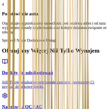
4
Podstawienie auta
Organizujemy przekazanie samochodu pod ustalony adres i od razu
wyjaśniamy zasady użytkowania oraz kolejne działania związane ze
szkodą.
Sprawdź Nasze Dodatkowe Usługi
Oferujemy Więcej Niż Tylko Wynajem
Dopłaty do odszkodowań
Jeśli Twoje odszkodowanie zostało zaniżone, pomożemy Ci
uzyskać dodatkowe środki.
Naprawy z OC / AC