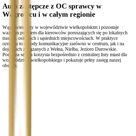
Auto zastępcze z OC sprawcy w
Wągrowcu i w całym regionie
Wągrowiec leży w województwie wielkopolskim i pozostaje
ważnym punktem dla kierowców poruszających się po lokalnych
trasach, osiedlach i sąsiednich miejscowościach. W praktyce
oznacza to szkody komunikacyjne zarówno w centrum, jak i na
dojazdach związanych z Wełna, Nielba, Jezioro Durowskie.
Poniższa sekcja korzysta bezpośrednio z centralnej listy miast dla
województwa wielkopolskiego i pokazuje pełny zasięg naszej
obsługi.