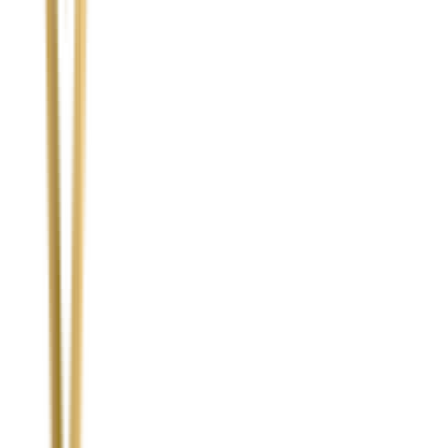
Temat
Treść wiadomości (opcjonalnie)
Wyrażam zgodę na przetwarzanie moich danych osobowych w
celu obsługi zapytania. Zobacz
Politykę Prywatności
.