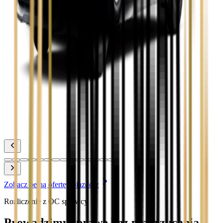
Zobacz
Toyota Corolla
Zobacz
Toyota Prius
Zobacz
Toyota Yaris
Zobacz
Zobacz pełną ofertę pojazdów
Rozliczenie z OC sprawcy
Prowadzimy sprawę bez przerzucania