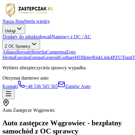
Nasza flota
Strefa wiedzy
Usługi
Dopłaty do odszkodowań
Naprawy z OC / AC
Z OC Sprawcy
Allianz
Beesafe
Benefia
Compensa
Ergo
Hestia
Euroins
Europa
Generali
Gothaer
HDI
InterRisk
Link4
PZU
Trasti
Wybierz ubezpieczyciela sprawcy wypadku
Otrzymaj darmowe auto
Kontakt
+48 536 565 565
Zamów Auto
Auta Zastępcze Wągrowiec
Auto zastępcze Wągrowiec - bezpłatny
samochód z OC sprawcy