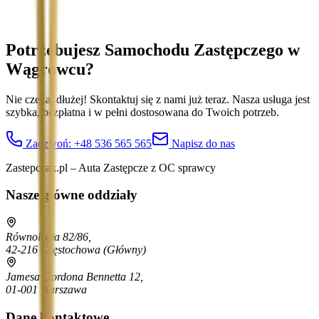
Potrzebujesz Samochodu Zastępczego
w
Wągrowcu
?
Nie czekaj dłużej! Skontaktuj się z nami już teraz. Nasza usługa jest
szybka, bezpłatna i w pełni dostosowana do Twoich potrzeb.
Zadzwoń:
+48 536 565 565
Napisz do nas
Zastepczak.pl – Auta Zastępcze z OC sprawcy
Nasze główne oddziały
Równoległa 82/86,
42-216 Częstochowa
(Główny)
Jamesa Gordona Bennetta 12,
01-001 Warszawa
Dane kontaktowe