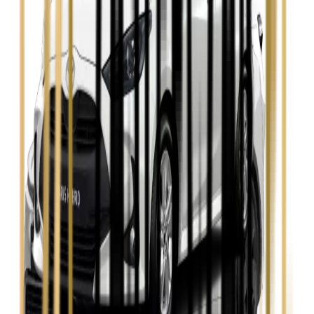
Zobacz
Seat Leon
Zobacz
Skoda Fabia
Zobacz
Skoda Kamiq
Zobacz
Skoda Octavia
Zobacz
Toyota Avensis
Zobacz
Toyota Camry