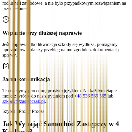
rodzinne i zawodowe, a nie było przypadkowym rozwiązaniem na
przeczekanie.
Wsparcie przy dłuższej naprawie
Jeśli naprawa albo likwidacja szkody się wydłuża, pomagamy
uporządkować dalszy przebieg najmu zgodnie z dokumentacją
sprawy.
Jasna komunikacja
Tłumaczymy procedurę prostym językiem. Na każdym etapie
możesz wrócić do nas z pytaniem pod
+48 536 565 565
lub
szkody@zastepczak.pl
.
Szybki i Prosty Proces
Jak Wynająć Samochód Zastępczy w 4
Krokach?