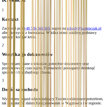
1
Kontakt
Zadzwoń pod
+48 536 565 565
, napisz na
szkody@zastepczak.pl
albo skorzystaj z formularza. W kilka minut ustalimy podstawy
sprawy i kolejne kroki.
2
Weryfikacja dokumentów
Sprawdzamy dane o szkodzie, potrzebne dokumenty oraz
przewidywany czas najmu. Formalności pomagamy domknąć
sprawnie i bez zbędnego chaosu.
3
Dobór samochodu
Wybieramy pojazd odpowiadający Twoim codziennym potrzebom,
tak aby ułatwić dalsze funkcjonowanie w Wągrowcu i w regionie.