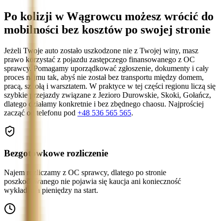
Po kolizji w Wągrowcu możesz wrócić do
mobilności bez kosztów po swojej stronie
Jeżeli Twoje auto zostało uszkodzone nie z Twojej winy, masz
prawo korzystać z pojazdu zastępczego finansowanego z OC
sprawcy. Pomagamy uporządkować zgłoszenie, dokumenty i cały
proces najmu tak, abyś nie został bez transportu między domem,
pracą, szkołą i warsztatem. W praktyce w tej części regionu liczą się
szybkie przejazdy związane z Jezioro Durowskie, Skoki, Gołańcz,
dlatego działamy konkretnie i bez zbędnego chaosu. Najprościej
zacząć od telefonu pod
+48 536 565 565
.
Bezgotówkowe rozliczenie
Najem rozliczamy z OC sprawcy, dlatego po stronie
poszkodowanego nie pojawia się kaucja ani konieczność
wykładania pieniędzy na start.