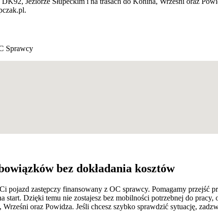
, DK92, Jeziorze Słupeckim i na trasach do Konina, Wrześni oraz Po
czak.pl.
C Sprawcy
bowiązków bez dokładania kosztów
je Ci pojazd zastępczy finansowany z OC sprawcy. Pomagamy przejść p
 start. Dzięki temu nie zostajesz bez mobilności potrzebnej do pracy
, Wrześni oraz Powidza. Jeśli chcesz szybko sprawdzić sytuację, zad