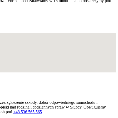
widza. Formalności załatwiamy w 15 minut — auto dostarczymy pod
rzez zgłoszenie szkody, dobór odpowiedniego samochodu i
, opieki nad rodziną i codziennych spraw w Słupcy. Obsługujemy
zwoń pod
+48 536 565 565
.