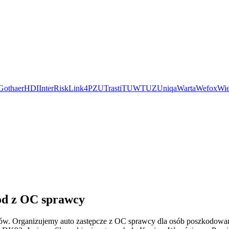
Gothaer
HDI
InterRisk
Link4
PZU
Trasti
TUW
TUZ
Uniqa
Warta
Wefox
Wie
hód z OC sprawcy
w. Organizujemy auto zastępcze z OC sprawcy dla osób poszkodowany