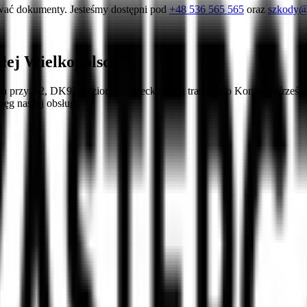
wać dokumenty. Jesteśmy dostępni pod
+48 536 565 565
oraz
szkody@
ałej Wielkopolsce
 przy A2, DK92, Jeziorze Słupeckim i na trasach do Konina, Wrześni 
ięg naszej obsługi.