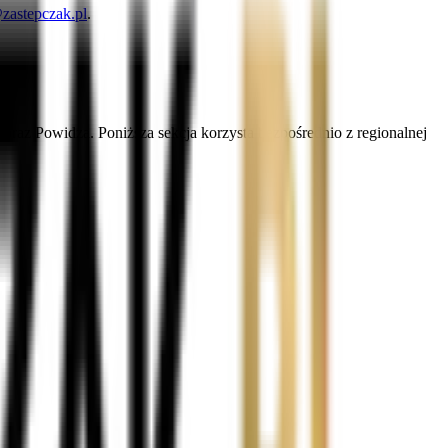
zastepczak.pl
.
oraz Powidza. Poniższa sekcja korzysta bezpośrednio z regionalnej