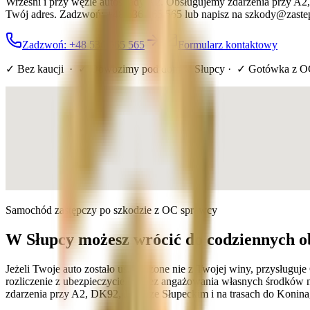
Wrześni i przy węźle autostrady A2. Obsługujemy zdarzenia przy A2
Twój adres. Zadzwoń: +48 536 565 565 lub napisz na szkody@zastep
Zadzwoń: +48 536 565 565
Formularz kontaktowy
✓ Bez kaucji · ✓ Dowozimy pod dom
w Słupcy
· ✓ Gotówka z O
Samochód zastępczy po szkodzie z OC sprawcy
W Słupcy możesz wrócić do codziennych o
Jeżeli Twoje auto zostało uszkodzone nie z Twojej winy, przysługu
rozliczenie z ubezpieczycielem bez angażowania własnych środków na
zdarzenia przy A2, DK92, Jeziorze Słupeckim i na trasach do Konina