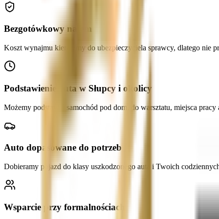
Bezgotówkowy najem
Koszt wynajmu kierujemy do ubezpieczyciela sprawcy, dlatego nie pr
Podstawienie auta w Słupcy i okolicy
Możemy podstawić samochód pod dom, do warsztatu, miejsca pracy 
Auto dopasowane do potrzeb
Dobieramy pojazd do klasy uszkodzonego auta i Twoich codziennych 
Wsparcie przy formalnościach