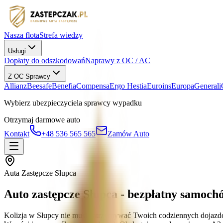
Nasza flota
Strefa wiedzy
Usługi
Dopłaty do odszkodowań
Naprawy z OC / AC
Z OC Sprawcy
Allianz
Beesafe
Benefia
Compensa
Ergo Hestia
Euroins
Europa
Generali
Wybierz ubezpieczyciela sprawcy wypadku
Otrzymaj darmowe auto
Kontakt
+48 536 565 565
Zamów Auto
Auta Zastępcze Słupca
Auto zastępcze Słupca - bezpłatny samoc
Kolizja w Słupcy nie musi zatrzymywać Twoich codziennych dojazdó