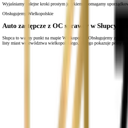
Wyjaśniamy kolejne kroki prostym językiem i pomagamy uporządko
Obsługujemy Wielkopolskie
Auto zastępcze z OC sprawcy w Słupcy i c
Słupca to ważny punkt na mapie Wielkopolski. Obsługujemy zdarzenia
listy miast województwa wielkopolskiego, dlatego pokazuje pełny zas