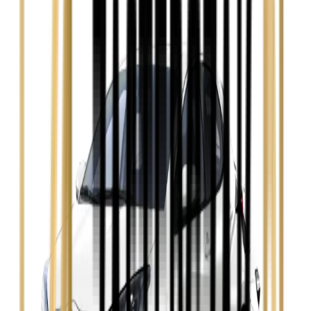
Zobacz
Ford Focus
Zobacz
Ford Mondeo
Zobacz
Hyundai i30
Zobacz
Opel Astra
Zobacz
Opel Insignia
Zobacz
Seat Leon