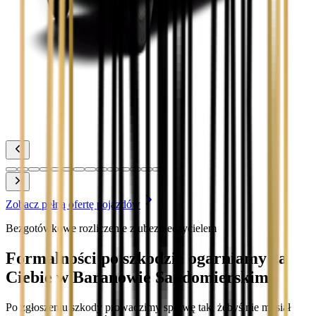
Zobacz
Toyota Prius
Zobacz
Toyota Yaris
Zobacz
Zobacz pełną ofertę pojazdów
Bezgotówkowe rozliczenie z ubezpieczycielem
Formalności po szkodzie ogarniamy za
Ciebie w Baranowie Sandomierskim
Po zgłoszeniu szkody prowadzimy sprawę tak, żebyś nie musiał