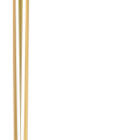
Temat
Treść wiadomości (opcjonalnie)
Wyrażam zgodę na przetwarzanie moich danych osobowych w
celu obsługi zapytania. Zobacz
Politykę Prywatności
.