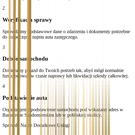
2
Weryfikacja sprawy
Sprawdzimy podstawowe dane o zdarzeniu i dokumenty potrzebne
do rozpoczęcia najmu auta zastępczego.
3
Dobór samochodu
Dobieramy pojazd do Twoich potrzeb tak, abyś mógł normalnie
funkcjonować w czasie naprawy lub likwidacji szkody całkowitej.
4
Podstawienie auta
Organizujemy podstawienie samochodu pod wskazany adres w
Baranowie Sandomierskim lub w pobliskiej okolicy.
Sprawdź Nasze Dodatkowe Usługi