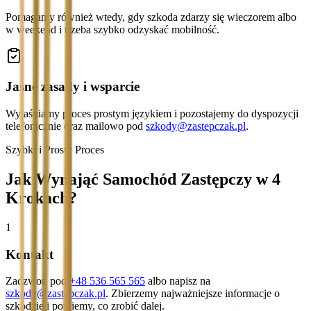
Pomagamy również wtedy, gdy szkoda zdarzy się wieczorem albo
w weekend i trzeba szybko odzyskać mobilność.
Jasne zasady i wsparcie
Wyjaśniamy proces prostym językiem i pozostajemy do dyspozycji
telefonicznie oraz mailowo pod
szkody@zastepczak.pl
.
Szybki i Prosty Proces
Jak Wynająć Samochód Zastępczy w 4
Krokach?
1
Kontakt
Zadzwoń pod
+48 536 565 565
albo napisz na
szkody@zastepczak.pl
. Zbierzemy najważniejsze informacje o
szkodzie i powiemy, co zrobić dalej.