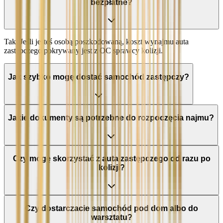
bezpłatne?
Tak. Jeśli jesteś osobą poszkodowaną, koszt wynajmu auta
zastępczego pokrywany jest z OC sprawcy kolizji.
Jak szybko mogę dostać samochód zastępczy?
Jakie dokumenty są potrzebne do rozpoczęcia najmu?
Czy mogę skorzystać z auta zastępczego od razu po
kolizji?
Czy dostarczacie samochód pod dom albo do
warsztatu?