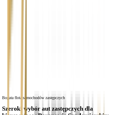
Bogata flota samochodów zastępczych
Szeroki wybór aut zastępczych dla