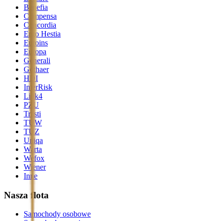
Benefia
Compensa
Concordia
Ergo Hestia
Euroins
Europa
Generali
Gothaer
HDI
InterRisk
Link4
PZU
Trasti
TUW
TUZ
Uniqa
Warta
Wefox
Wiener
Inne
Nasza flota
Samochody osobowe