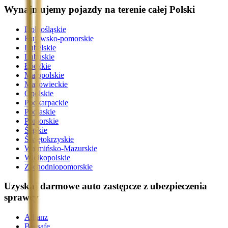
Wynajmujemy pojazdy na terenie całej Polski
Dolnośląskie
Kujawsko-pomorskie
Lubelskie
Lubuskie
Łódzkie
Małopolskie
Mazowieckie
Opolskie
Podkarpackie
Podlaskie
Pomorskie
Śląskie
Świętokrzyskie
Warmińsko-Mazurskie
Wielkopolskie
Zachodniopomorskie
Uzyskaj darmowe auto zastępcze z ubezpieczenia
sprawcy
Allianz
Beesafe