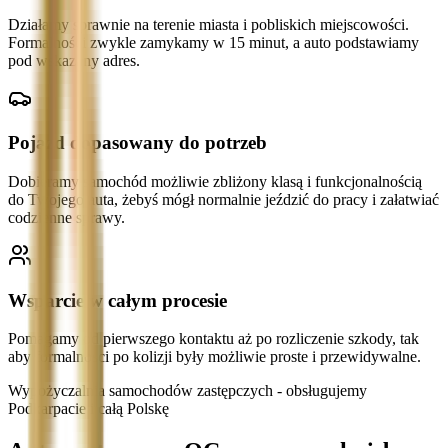
Działamy sprawnie na terenie miasta i pobliskich miejscowości.
Formalności zwykle zamykamy w 15 minut, a auto podstawiamy
pod wskazany adres.
Pojazd dopasowany do potrzeb
Dobieramy samochód możliwie zbliżony klasą i funkcjonalnością
do Twojego auta, żebyś mógł normalnie jeździć do pracy i załatwiać
codzienne sprawy.
Wsparcie w całym procesie
Pomagamy od pierwszego kontaktu aż po rozliczenie szkody, tak
aby formalności po kolizji były możliwie proste i przewidywalne.
Wypożyczalnia samochodów zastępczych - obsługujemy
Podkarpacie i całą Polskę