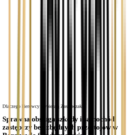
Dlaczego kierowcy wybierają Zastępczak?
Sprawna obsługa szkody i samochód
zastępczy bez zbędnych przestojów w