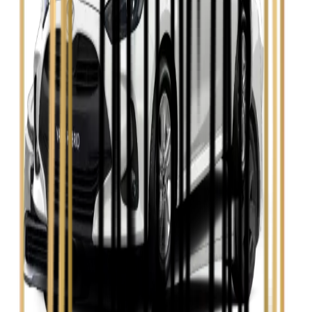
Zobacz
Skoda Fabia
Zobacz
Skoda Kamiq
Zobacz
Skoda Octavia
Zobacz
Toyota Avensis
Zobacz
Toyota Camry
Zobacz
Toyota Corolla