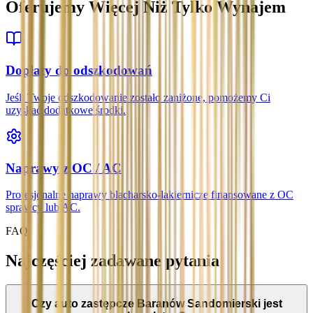
Oferujemy Więcej Niż Tylko Wynajem
Dopłaty do odszkodowań
Jeśli Twoje odszkodowanie zostało zaniżone, pomożemy Ci
uzyskać dodatkowe środki.
Naprawy z OC / AC
Profesjonalne naprawy blacharsko-lakiernicze finansowane z OC
sprawcy lub AC.
FAQ
Najczęściej zadawane pytania
Czy auto zastępcze Baranów Sandomierski jest