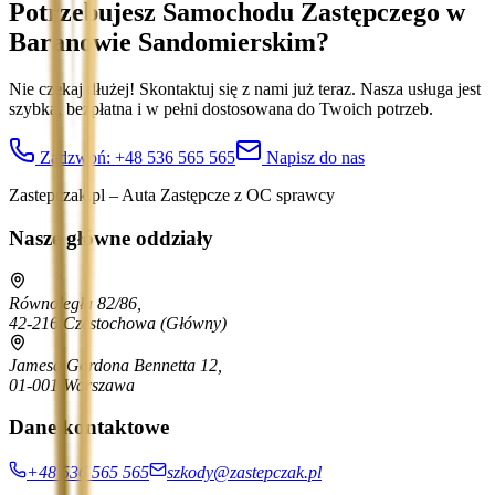
Potrzebujesz Samochodu Zastępczego
w
Baranowie Sandomierskim
?
Nie czekaj dłużej! Skontaktuj się z nami już teraz. Nasza usługa jest
szybka, bezpłatna i w pełni dostosowana do Twoich potrzeb.
Zadzwoń:
+48 536 565 565
Napisz do nas
Zastepczak.pl – Auta Zastępcze z OC sprawcy
Nasze główne oddziały
Równoległa 82/86,
42-216 Częstochowa
(Główny)
Jamesa Gordona Bennetta 12,
01-001 Warszawa
Dane kontaktowe
+48 536 565 565
szkody@zastepczak.pl