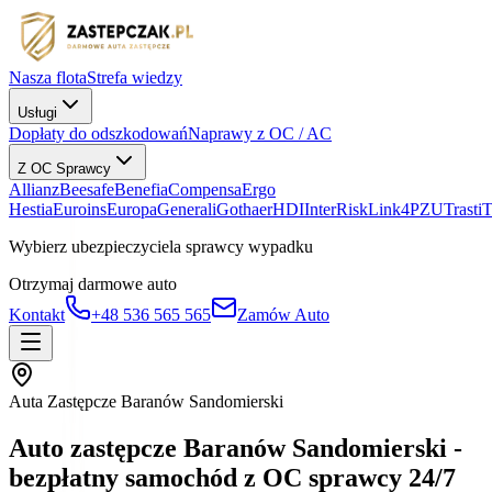
Nasza flota
Strefa wiedzy
Usługi
Dopłaty do odszkodowań
Naprawy z OC / AC
Z OC Sprawcy
Allianz
Beesafe
Benefia
Compensa
Ergo
Hestia
Euroins
Europa
Generali
Gothaer
HDI
InterRisk
Link4
PZU
Trasti
Wybierz ubezpieczyciela sprawcy wypadku
Otrzymaj darmowe auto
Kontakt
+48 536 565 565
Zamów Auto
Auta Zastępcze Baranów Sandomierski
Auto zastępcze Baranów Sandomierski -
bezpłatny samochód z OC sprawcy 24/7