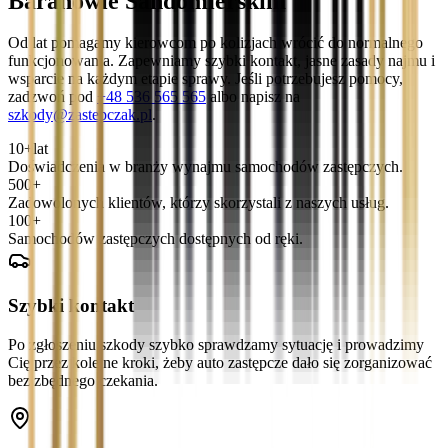
Baranowie Sandomierskim
Od lat pomagamy kierowcom po kolizjach wrócić do normalnego
funkcjonowania. Zapewniamy szybki kontakt, jasne zasady najmu i
wsparcie na każdym etapie sprawy. Jeśli potrzebujesz pomocy,
zadzwoń pod
+48 536 565 565
albo napisz na
szkody@zastepczak.pl
.
10+
lat
Doświadczenia w branży wynajmu samochodów zastępczych.
500+
Zadowolonych klientów, którzy skorzystali z naszych usług.
100+
Samochodów zastępczych dostępnych od ręki.
Szybki kontakt
Po zgłoszeniu szkody szybko sprawdzamy sytuację i prowadzimy
Cię przez kolejne kroki, żeby auto zastępcze dało się zorganizować
bez zbędnego czekania.