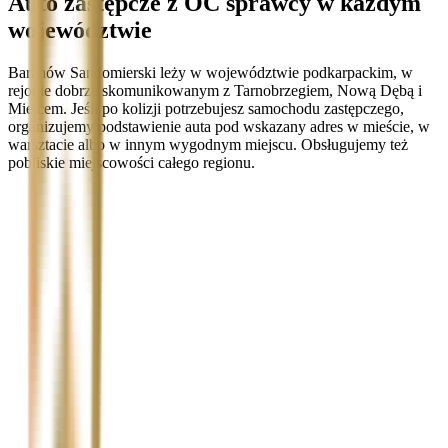
Auto zastępcze z OC sprawcy w każdym
województwie
Baranów Sandomierski leży w województwie podkarpackim, w
rejonie dobrze skomunikowanym z Tarnobrzegiem, Nową Dębą i
Mielcem. Jeśli po kolizji potrzebujesz samochodu zastępczego,
organizujemy podstawienie auta pod wskazany adres w mieście, w
warsztacie albo w innym wygodnym miejscu. Obsługujemy też
pobliskie miejscowości całego regionu.