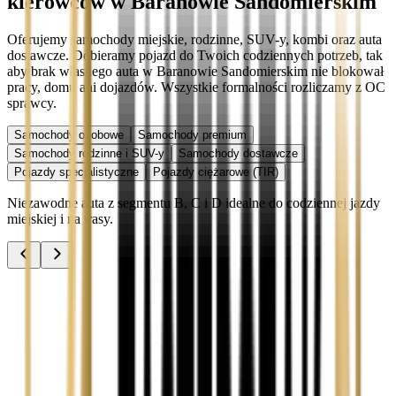
kierowców w Baranowie Sandomierskim
Oferujemy samochody miejskie, rodzinne, SUV-y, kombi oraz auta
dostawcze. Dobieramy pojazd do Twoich codziennych potrzeb, tak
aby brak własnego auta w Baranowie Sandomierskim nie blokował
pracy, domu ani dojazdów. Wszystkie formalności rozliczamy z OC
sprawcy.
Samochody osobowe
Samochody premium
Samochody rodzinne i SUV-y
Samochody dostawcze
Pojazdy specjalistyczne
Pojazdy ciężarowe (TIR)
Niezawodne auta z segmentu B, C i D idealne do codziennej jazdy
miejskiej i na trasy.
Audi A3
Zobacz
Audi A4