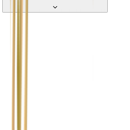
Nie wypełniaj tego pola
Imię i nazwisko / Firma
*
Numer telefonu
*
Marka i model uszkodzonego pojazdu
Ubezpieczyciel sprawcy