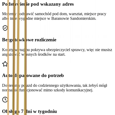
Podstawienie pod wskazany adres
Możemy podstawić samochód pod dom, warsztat, miejsce pracy
albo inne wygodne miejsce w Baranowie Sandomierskim.
Bezgotówkowe rozliczenie
Koszty wynajmu pokrywa ubezpieczyciel sprawcy, więc nie musisz
angażować własnych środków na start.
Auto dopasowane do potrzeb
Dobieramy pojazd do codziennego użytkowania, tak żebyś mógł
normalnie funkcjonować mimo szkody komunikacyjnej.
Obsługa 7 dni w tygodniu