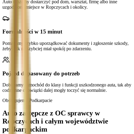
Auto możemy dostarczyć pod dom, warsztat, firmę albo inne
uzgodnione miejsce w Ropczycach i okolicy.
Formalności w 15 minut
Pomagamy szybko uporządkować dokumenty i zgłoszenie szkody,
żebyś jak najszybciej miał spokój po zdarzeniu.
Pojazd dopasowany do potrzeb
Dobieramy samochód do klasy i funkcji uszkodzonego auta, tak aby
codzienne obowiązki dalej mogły toczyć się normalnie.
Obsługujemy Podkarpacie
Auto zastępcze z OC sprawcy w
Ropczycach i całym województwie
podkarpackim