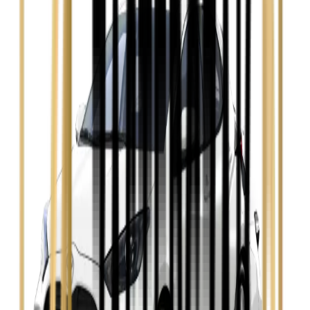
Ford Mondeo
Zobacz
Hyundai i30
Zobacz
Opel Astra
Zobacz
Opel Insignia
Zobacz
Seat Leon
Zobacz
Skoda Fabia