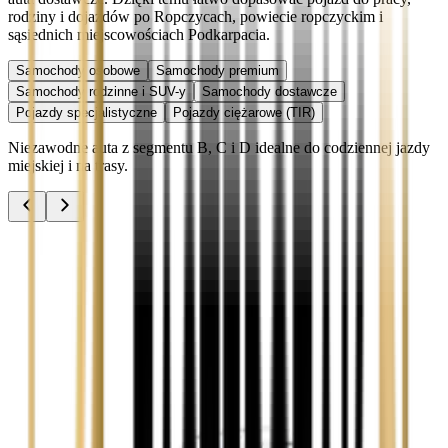
rodziny i dojazdów po Ropczycach, powiecie ropczyckim i
sąsiednich miejscowościach Podkarpacia.
Samochody osobowe
Samochody premium
Samochody rodzinne i SUV-y
Samochody dostawcze
Pojazdy specjalistyczne
Pojazdy ciężarowe (TIR)
Niezawodne auta z segmentu B, C i D idealne do codziennej jazdy
miejskiej i na trasy.
Audi A3
Zobacz
Audi A4
Zobacz
Ford Focus
Zobacz