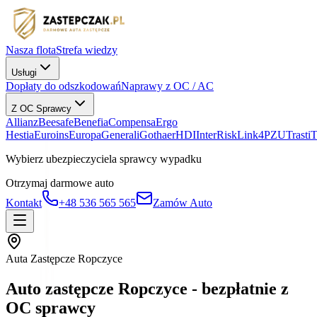
Nasza flota
Strefa wiedzy
Usługi
Dopłaty do odszkodowań
Naprawy z OC / AC
Z OC Sprawcy
Allianz
Beesafe
Benefia
Compensa
Ergo
Hestia
Euroins
Europa
Generali
Gothaer
HDI
InterRisk
Link4
PZU
Trasti
Wybierz ubezpieczyciela sprawcy wypadku
Otrzymaj darmowe auto
Kontakt
+48 536 565 565
Zamów Auto
Auta Zastępcze Ropczyce
Auto zastępcze Ropczyce - bezpłatnie z
OC sprawcy