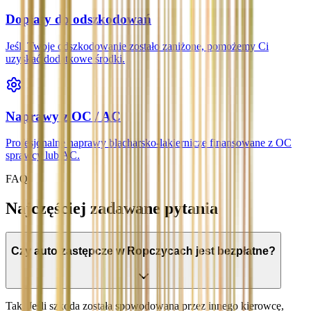
Dopłaty do odszkodowań
Jeśli Twoje odszkodowanie zostało zaniżone, pomożemy Ci
uzyskać dodatkowe środki.
Naprawy z OC / AC
Profesjonalne naprawy blacharsko-lakiernicze finansowane z OC
sprawcy lub AC.
FAQ
Najczęściej zadawane pytania
Czy auto zastępcze w Ropczycach jest bezpłatne?
Tak. Jeśli szkoda została spowodowana przez innego kierowcę,