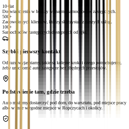
10+
lat
Doświadczenia w branży wynajmu samochodów zastępczych.
500+
Zadowolonych klientów, którzy skorzystali z naszych usług.
100+
Samochodów zastępczych dostępnych od ręki.
Szybki pierwszy kontakt
Od razu wyjaśniamy, jakie są kolejne kroki i czego potrzebujemy,
żeby uruchomić auto zastępcze bez zbędnych przestojów.
Podstawienie tam, gdzie trzeba
Auto możemy dostarczyć pod dom, do warsztatu, pod miejsce pracy
albo w inne wygodne miejsce w Ropczycach i okolicy.