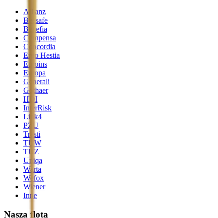
Allianz
Beesafe
Benefia
Compensa
Concordia
Ergo Hestia
Euroins
Europa
Generali
Gothaer
HDI
InterRisk
Link4
PZU
Trasti
TUW
TUZ
Uniqa
Warta
Wefox
Wiener
Inne
Nasza flota