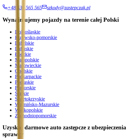
+48 536 565 565
szkody@zastepczak.pl
Wynajmujemy pojazdy na terenie całej Polski
Dolnośląskie
Kujawsko-pomorskie
Lubelskie
Lubuskie
Łódzkie
Małopolskie
Mazowieckie
Opolskie
Podkarpackie
Podlaskie
Pomorskie
Śląskie
Świętokrzyskie
Warmińsko-Mazurskie
Wielkopolskie
Zachodniopomorskie
Uzyskaj darmowe auto zastępcze z ubezpieczenia
sprawcy