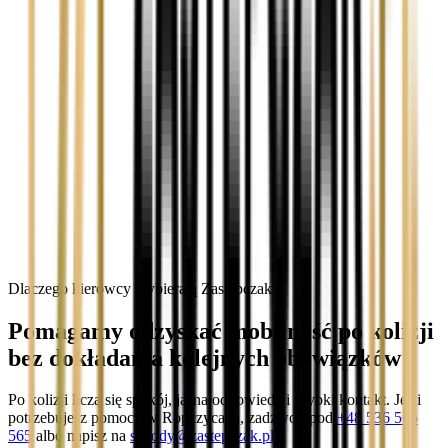
Dlaczego kierowcy wybierają Zastępczak?
Pomagamy odzyskać mobilność po kolizji
bez dokładania kolejnych obowiązków
Po kolizji liczą się spokój, jasna odpowiedź i szybki kontakt. Jeśli
potrzebujesz pomocy w Ropczycach, zadzwoń pod
+48 536 565
565
albo napisz na
szkody@zastepczak.pl
.