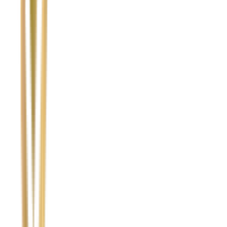
Temat
Treść wiadomości (opcjonalnie)
Wyrażam zgodę na przetwarzanie moich danych osobowych w
celu obsługi zapytania. Zobacz
Politykę Prywatności
.