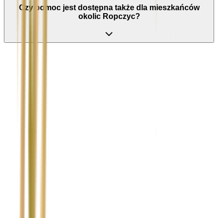
Czy pomoc jest dostępna także dla mieszkańców
okolic Ropczyc?
Nie wypełniaj tego pola
Imię i nazwisko / Firma
*
Numer telefonu
*
Marka i model uszkodzonego pojazdu
Ubezpieczyciel sprawcy