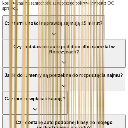
koszt wynajmu samochodu zastępczego pokrywany jest z OC
sprawcy.
Czy formalności naprawdę zajmują 15 minut?
Czy podstawicie auto pod dom albo warsztat w
Ropczycach?
Jakie dokumenty są potrzebne do rozpoczęcia najmu?
Czy muszę wpłacać kaucję?
Czy dostanę auto podobnej klasy do mojego
uszkodzonego pojazdu?