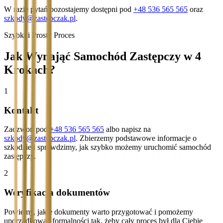
W razie pytań pozostajemy dostępni pod
+48 536 565 565
oraz
szkody@zastepczak.pl
.
Szybki i Prosty Proces
Jak Wynająć Samochód Zastępczy w 4
Krokach?
1
Kontakt
Zadzwoń pod
+48 536 565 565
albo napisz na
szkody@zastepczak.pl
. Zbierzemy podstawowe informacje o
szkodzie i sprawdzimy, jak szybko możemy uruchomić samochód
zastępczy.
2
Weryfikacja dokumentów
Powiemy, jakie dokumenty warto przygotować i pomożemy
uporządkować formalności tak, żeby cały proces był dla Ciebie