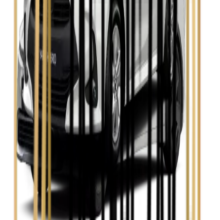
Zobacz
Skoda Kamiq
Zobacz
Skoda Octavia
Zobacz
Toyota Avensis
Zobacz
Toyota Camry
Zobacz
Toyota Corolla
Zobacz
Toyota Prius