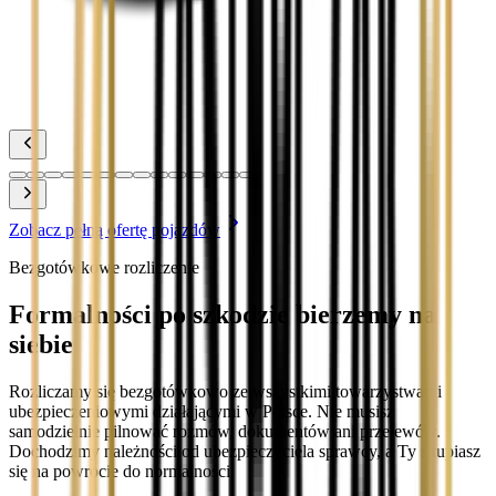
Zobacz
Toyota Yaris
Zobacz
Zobacz pełną ofertę pojazdów
Bezgotówkowe rozliczenie
Formalności po szkodzie bierzemy na
siebie
Rozliczamy się bezgotówkowo ze wszystkimi towarzystwami
ubezpieczeniowymi działającymi w Polsce. Nie musisz
samodzielnie pilnować rozmów, dokumentów ani przelewów.
Dochodzimy należności od ubezpieczyciela sprawcy, a Ty skupiasz
się na powrocie do normalności.