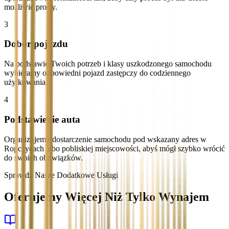
możliwie prosty.
3
Dobór pojazdu
Na podstawie Twoich potrzeb i klasy uszkodzonego samochodu
wybieramy odpowiedni pojazd zastępczy do codziennego
użytkowania.
4
Podstawienie auta
Organizujemy dostarczenie samochodu pod wskazany adres w
Ropczycach albo pobliskiej miejscowości, abyś mógł szybko wrócić
do swoich obowiązków.
Sprawdź Nasze Dodatkowe Usługi
Oferujemy Więcej Niż Tylko Wynajem