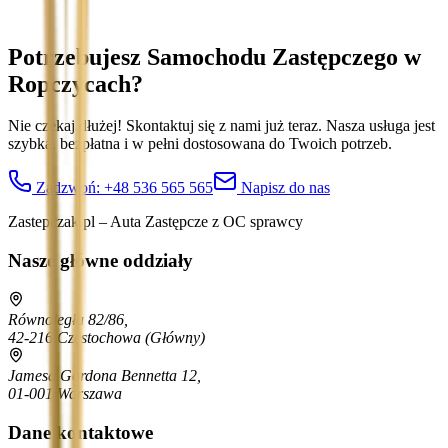
Potrzebujesz Samochodu Zastępczego
w
Ropczycach
?
Nie czekaj dłużej! Skontaktuj się z nami już teraz. Nasza usługa jest
szybka, bezpłatna i w pełni dostosowana do Twoich potrzeb.
Zadzwoń:
+48 536 565 565
Napisz do nas
Zastepczak.pl – Auta Zastępcze z OC sprawcy
Nasze główne oddziały
Równoległa 82/86,
42-216 Częstochowa
(Główny)
Jamesa Gordona Bennetta 12,
01-001 Warszawa
Dane kontaktowe