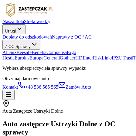
Nasza flota
Strefa wiedzy
Usługi
Dopłaty do odszkodowań
Naprawy z OC / AC
Z OC Sprawcy
Allianz
Beesafe
Benefia
Compensa
Ergo
Hestia
Euroins
Europa
Generali
Gothaer
HDI
InterRisk
Link4
PZU
Trasti
Wybierz ubezpieczyciela sprawcy wypadku
Otrzymaj darmowe auto
Kontakt
+48 536 565 565
Zamów Auto
Auta Zastępcze Ustrzyki Dolne
Auto zastępcze Ustrzyki Dolne z OC
sprawcy