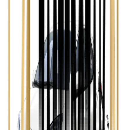
Zobacz
Ford Focus
Zobacz
Ford Mondeo
Zobacz
Hyundai i30
Zobacz
Opel Astra
Zobacz
Opel Insignia
Zobacz
Seat Leon