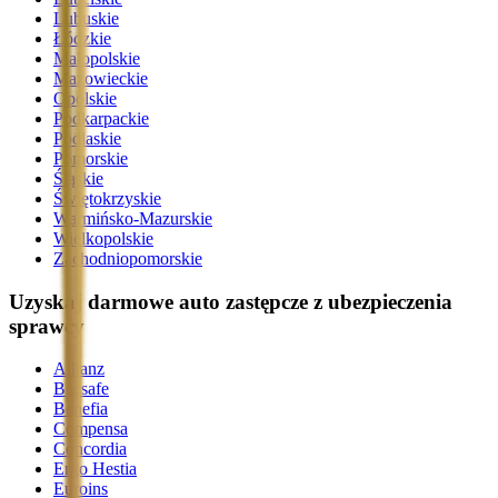
Lubuskie
Łódzkie
Małopolskie
Mazowieckie
Opolskie
Podkarpackie
Podlaskie
Pomorskie
Śląskie
Świętokrzyskie
Warmińsko-Mazurskie
Wielkopolskie
Zachodniopomorskie
Uzyskaj darmowe auto zastępcze z ubezpieczenia
sprawcy
Allianz
Beesafe
Benefia
Compensa
Concordia
Ergo Hestia
Euroins