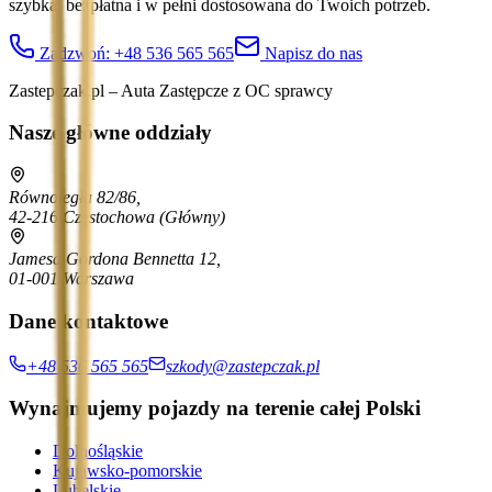
szybka, bezpłatna i w pełni dostosowana do Twoich potrzeb.
Zadzwoń:
+48 536 565 565
Napisz do nas
Zastepczak.pl – Auta Zastępcze z OC sprawcy
Nasze główne oddziały
Równoległa 82/86,
42-216 Częstochowa
(Główny)
Jamesa Gordona Bennetta 12,
01-001 Warszawa
Dane kontaktowe
+48 536 565 565
szkody@zastepczak.pl
Wynajmujemy pojazdy na terenie całej Polski
Dolnośląskie
Kujawsko-pomorskie
Lubelskie