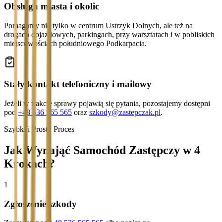
Obsługa miasta i okolic
Pomagamy nie tylko w centrum Ustrzyk Dolnych, ale też na
drogach dojazdowych, parkingach, przy warsztatach i w pobliskich
miejscowościach południowego Podkarpacia.
Stały kontakt telefoniczny i mailowy
Jeżeli w trakcie sprawy pojawią się pytania, pozostajemy dostępni
pod
+48 536 565 565
oraz
szkody@zastepczak.pl
.
Szybki i Prosty Proces
Jak Wynająć Samochód Zastępczy w 4
Krokach?
1
Zgłoszenie szkody