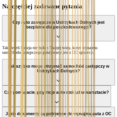
Najczęściej zadawane pytania
Czy auto zastępcze w Ustrzykach Dolnych jest
bezpłatne dla poszkodowanego?
Tak. Jeżeli kolizja nie była z Twojej winy, koszt wynajmu
samochodu zastępczego pokrywany jest z OC sprawcy.
Jak szybko mogę otrzymać samochód zastępczy w
Ustrzykach Dolnych?
Czy pomagacie, gdy moje auto stoi już w warsztacie?
Jakie dokumenty są potrzebne do wynajmu auta z OC