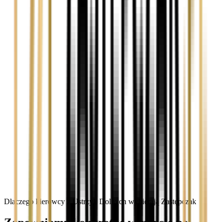
Dlaczego kierowcy z Ustrzyk Dolnych wybierają Zastępczak