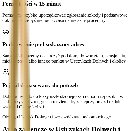
Formalności w 15 minut
Pomagamy szybko uporządkować zgłoszenie szkody i podstawowe
dokumenty, żebyś nie tracił czasu na niejasne procedury.
Podstawienie pod wskazany adres
Samochód możemy dostarczyć pod dom, do warsztatu, pensjonatu,
miejsca pracy albo innego punktu w Ustrzykach Dolnych i okolicy.
Pojazd dopasowany do potrzeb
Dobieramy auto do klasy uszkodzonego samochodu i sposobu, w
jaki korzystasz z niego na co dzień, aby zastępczy pojazd realnie
wspierał Cię po kolizji.
Obsługa Ustrzyk Dolnych i województwa podkarpackiego
Auto zastępcze w Ustrzykach Dolnych i