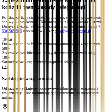
Zapewniamy konkretne wsparcie po
kolizji i jasne zasady całej usługi
Po stłuczce liczy się szybka odpowiedź, spokojne prowadzenie
sprawy i łatwy kontakt. Tak pracujemy z kierowcami z Ustrzyk
Dolnych i okolic. Skontaktujesz się z nami telefonicznie pod
+48
536 565 565
albo mailowo przez
szkody@zastepczak.pl
.
10+
lat
Doświadczenia w branży wynajmu samochodów zastępczych.
500+
Zadowolonych klientów, którzy skorzystali z naszych usług.
100+
Samochodów zastępczych dostępnych od ręki.
Szybki pierwszy kontakt
Od razu weryfikujemy podstawowe informacje o zdarzeniu i
wskazujemy, jakie dokumenty będą potrzebne do rozpoczęcia
najmu.