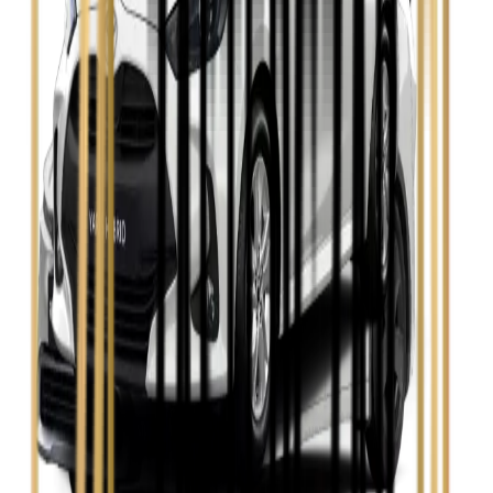
Zobacz
Skoda Fabia
Zobacz
Skoda Kamiq
Zobacz
Skoda Octavia
Zobacz
Toyota Avensis
Zobacz
Toyota Camry
Zobacz