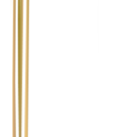
Nie wypełniaj tego pola
Imię i nazwisko / Firma
*
Numer telefonu
*
Marka i model uszkodzonego pojazdu
Ubezpieczyciel sprawcy