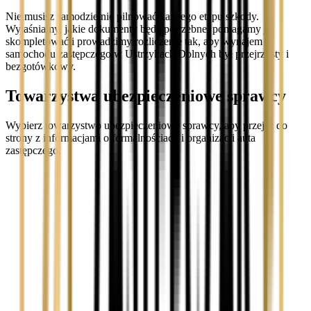
Nie musisz samodzielnie pilnować każdego etapu szkody.
Wyjaśniamy, jakie dokumenty będą potrzebne, pomagamy je
skompletować i prowadzimy rozliczenie tak, aby wynajem
samochodu zastępczego w Ustrzykach Dolnych był przejrzysty i
bezgotówkowy.
Towarzystwa ubezpieczeniowe sprawcy
Wybierz towarzystwo ubezpieczeniowe sprawcy, aby przejść do
strony z informacjami o formalnościach i organizacji auta
zastępczego.