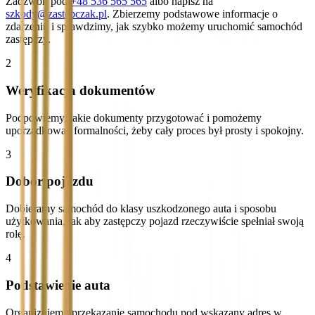
Zadzwoń pod
+48 536 565 565
albo napisz na
szkody@zastepczak.pl
. Zbierzemy podstawowe informacje o
zdarzeniu i sprawdzimy, jak szybko możemy uruchomić samochód
zastępczy.
2
Weryfikacja dokumentów
Podpowiemy, jakie dokumenty przygotować i pomożemy
uporządkować formalności, żeby cały proces był prosty i spokojny.
3
Dobór pojazdu
Dobieramy samochód do klasy uszkodzonego auta i sposobu
użytkowania, tak aby zastępczy pojazd rzeczywiście spełniał swoją
rolę.
4
Podstawienie auta
Organizujemy przekazanie samochodu pod wskazany adres w