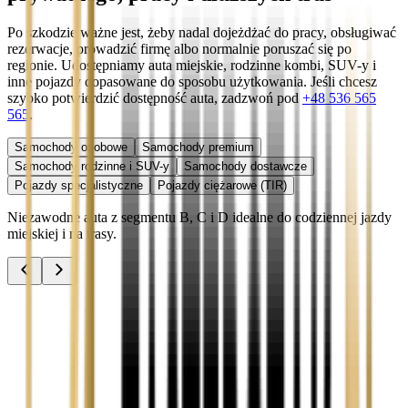
Po szkodzie ważne jest, żeby nadal dojeżdżać do pracy, obsługiwać
rezerwacje, prowadzić firmę albo normalnie poruszać się po
regionie. Udostępniamy auta miejskie, rodzinne kombi, SUV-y i
inne pojazdy dopasowane do sposobu użytkowania. Jeśli chcesz
szybko potwierdzić dostępność auta, zadzwoń pod
+48 536 565
565
.
Samochody osobowe
Samochody premium
Samochody rodzinne i SUV-y
Samochody dostawcze
Pojazdy specjalistyczne
Pojazdy ciężarowe (TIR)
Niezawodne auta z segmentu B, C i D idealne do codziennej jazdy
miejskiej i na trasy.
Audi A3
Zobacz
Audi A4