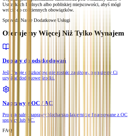
Ustrzykach Dolnych albo pobliskiej miejscowości, abyś mógł
wrócić do codziennych obowiązków.
Sprawdź Nasze Dodatkowe Usługi
Oferujemy Więcej Niż Tylko Wynajem
Dopłaty do odszkodowań
Jeśli Twoje odszkodowanie zostało zaniżone, pomożemy Ci
uzyskać dodatkowe środki.
Naprawy z OC / AC
Profesjonalne naprawy blacharsko-lakiernicze finansowane z OC
sprawcy lub AC.
FAQ