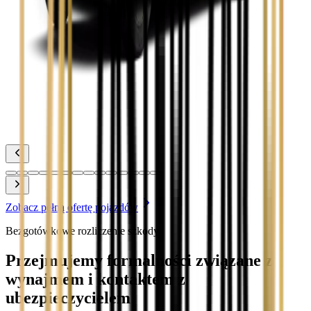
Toyota Corolla
Zobacz
Toyota Prius
Zobacz
Toyota Yaris
Zobacz
Zobacz pełną ofertę pojazdów
Bezgotówkowe rozliczenie szkody
Przejmujemy formalności związane z
wynajmem i kontaktem z
ubezpieczycielem