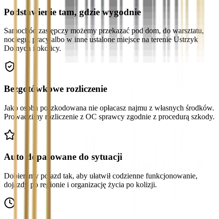
Podstawienie tam, gdzie wygodnie
Samochód zastępczy możemy przekazać pod dom, do warsztatu,
noclegu, pracy albo w inne ustalone miejsce na terenie Ustrzyk
Dolnych i okolicy.
Bezgotówkowe rozliczenie
Jako osoba poszkodowana nie opłacasz najmu z własnych środków.
Prowadzimy rozliczenie z OC sprawcy zgodnie z procedurą szkody.
Auto dopasowane do sytuacji
Dobieramy pojazd tak, aby ułatwił codzienne funkcjonowanie,
dojazdy po regionie i organizację życia po kolizji.