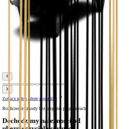
Zobacz
Toyota Corolla
Zobacz
Toyota Prius
Zobacz
Toyota Yaris
Zobacz
Zobacz pełną ofertę pojazdów
Rozliczenie szkody bez biegania po papierach
Dochodzimy należności od
ubezpieczyciela sprawcy