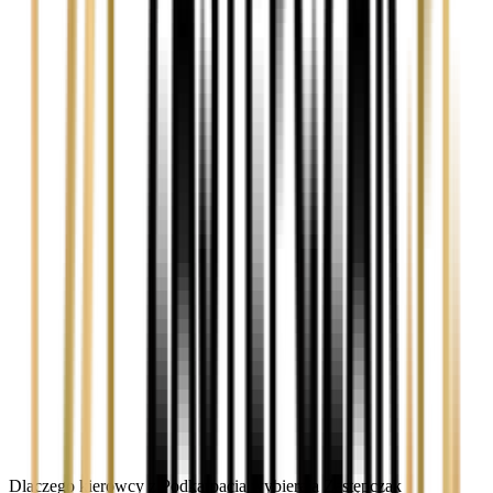
Dlaczego kierowcy z Podkarpacia wybierają Zastępczak