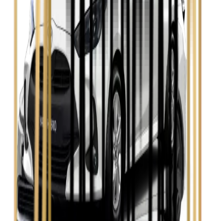
Seat Leon
Zobacz
Skoda Fabia
Zobacz
Skoda Kamiq
Zobacz
Skoda Octavia
Zobacz
Toyota Avensis
Zobacz
Toyota Camry