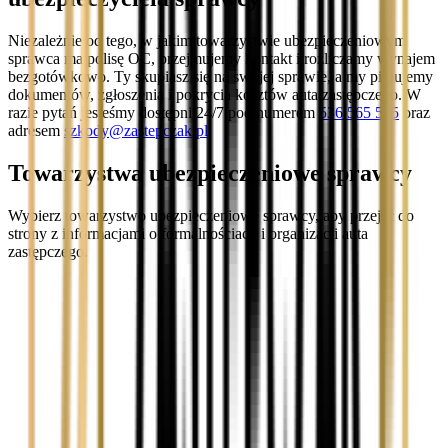
Niezależnie od tego, w jakim towarzystwie ubezpieczeniowym
sprawca ma polisę OC, przejmujemy kontakt i rozliczamy wynajem
bezgotówkowo. Ty skupiasz się na swojej sprawie, a my pilnujemy
dokumentów, zgłoszenia i pokrycia kosztów auta zastępczego. W
razie pytań jesteśmy dostępni 24/7 pod numerem
536 565 565
oraz
adresem
szkody@zastepczak.pl
.
Towarzystwa ubezpieczeniowe sprawcy
Wybierz towarzystwo ubezpieczeniowe sprawcy, aby przejść do
strony z informacjami o formalnościach i organizacji auta
zastępczego.