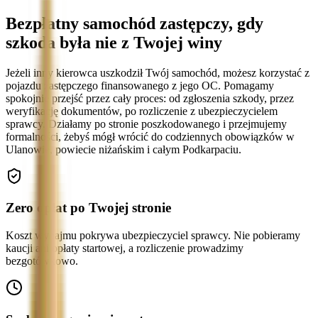
Bezpłatny samochód zastępczy, gdy
szkoda była nie z Twojej winy
Jeżeli inny kierowca uszkodził Twój samochód, możesz korzystać z
pojazdu zastępczego finansowanego z jego OC. Pomagamy
spokojnie przejść przez cały proces: od zgłoszenia szkody, przez
weryfikację dokumentów, po rozliczenie z ubezpieczycielem
sprawcy. Działamy po stronie poszkodowanego i przejmujemy
formalności, żebyś mógł wrócić do codziennych obowiązków w
Ulanowie, powiecie niżańskim i całym Podkarpaciu.
Zero opłat po Twojej stronie
Koszt wynajmu pokrywa ubezpieczyciel sprawcy. Nie pobieramy
kaucji ani opłaty startowej, a rozliczenie prowadzimy
bezgotówkowo.