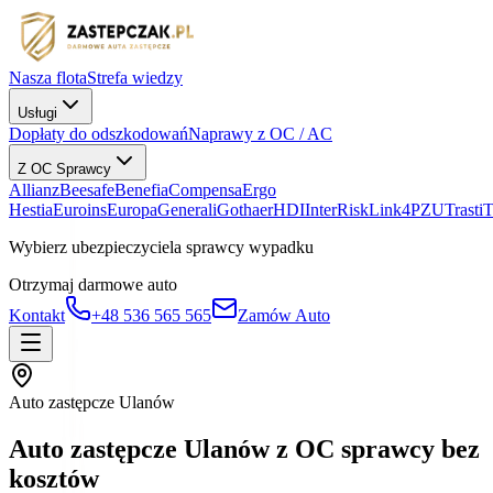
Nasza flota
Strefa wiedzy
Usługi
Dopłaty do odszkodowań
Naprawy z OC / AC
Z OC Sprawcy
Allianz
Beesafe
Benefia
Compensa
Ergo
Hestia
Euroins
Europa
Generali
Gothaer
HDI
InterRisk
Link4
PZU
Trasti
Wybierz ubezpieczyciela sprawcy wypadku
Otrzymaj darmowe auto
Kontakt
+48 536 565 565
Zamów Auto
Auto zastępcze Ulanów
Auto zastępcze Ulanów z OC sprawcy bez
kosztów