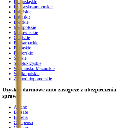
Dolnośląskie
Kujawsko-pomorskie
Lubelskie
Lubuskie
Łódzkie
Małopolskie
Mazowieckie
Opolskie
Podkarpackie
Podlaskie
Pomorskie
Śląskie
Świętokrzyskie
Warmińsko-Mazurskie
Wielkopolskie
Zachodniopomorskie
Uzyskaj darmowe auto zastępcze z ubezpieczenia
sprawcy
Allianz
Beesafe
Benefia
Compensa
Concordia