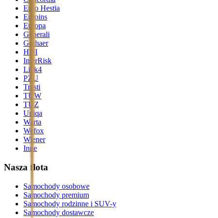
Ergo Hestia
Euroins
Europa
Generali
Gothaer
HDI
InterRisk
Link4
PZU
Trasti
TUW
TUZ
Uniqa
Warta
Wefox
Wiener
Inne
Nasza flota
Samochody osobowe
Samochody premium
Samochody rodzinne i SUV-y
Samochody dostawcze