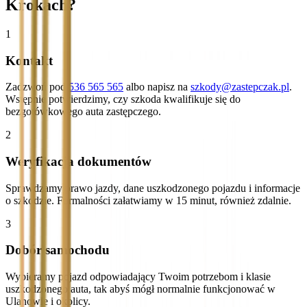
Krokach?
1
Kontakt
Zadzwoń pod
536 565 565
albo napisz na
szkody@zastepczak.pl
.
Wstępnie potwierdzimy, czy szkoda kwalifikuje się do
bezgotówkowego auta zastępczego.
2
Weryfikacja dokumentów
Sprawdzamy prawo jazdy, dane uszkodzonego pojazdu i informacje
o szkodzie. Formalności załatwiamy w 15 minut, również zdalnie.
3
Dobór samochodu
Wybieramy pojazd odpowiadający Twoim potrzebom i klasie
uszkodzonego auta, tak abyś mógł normalnie funkcjonować w
Ulanowie i okolicy.