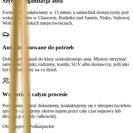
Szybka organizacja auta
Formalności załatwiamy w 15 minut, a samochód dostarczymy pod
wskazany adres w Ulanowie, Rudniku nad Sanem, Nisku, Stalowej
Woli lub pobliskich miejscowościach.
Auto dopasowane do potrzeb
Dobieramy pojazd do klasy uszkodzonego auta. Możesz otrzymać
samochód miejski, rodzinny, kombi, SUV albo dostawczy, jeśli taki
był Ci potrzebny na co dzień.
Wsparcie w całym procesie
Pomagamy zebrać dokumenty, kontaktujemy się z ubezpieczycielem
sprawcy i pilnujemy okresu najmu przez cały czas naprawy lub
likwidacji szkody całkowitej.
Obsługujemy Podkarpackie