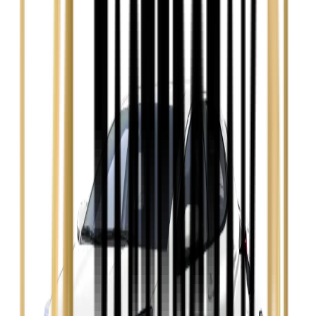
Audi A4
Zobacz
Ford Focus
Zobacz
Ford Mondeo
Zobacz
Hyundai i30
Zobacz
Opel Astra
Zobacz
Opel Insignia
Zobacz