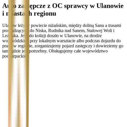
Auto zastępcze z OC sprawcy w Ulanowie
i miastach regionu
Ulanów leży w powiecie niżańskim, między doliną Sanu a trasami
prowadzącymi do Niska, Rudnika nad Sanem, Stalowej Woli i
Leżajska. Jeśli do kolizji doszło w Ulanowie, na drodze
wojewódzkiej, przy lokalnym warsztacie albo podczas dojazdu do
pracy w regionie, zorganizujemy pojazd zastępczy i dowieziemy go
tam, gdzie jest potrzebny. Obsługujemy całe województwo
podkarpackie.