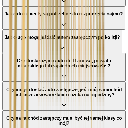
Jakie dokumenty są potrzebne do rozpoczęcia najmu?
Jak długo mogę jeździć autem zastępczym po kolizji?
Czy dostarczycie auto do Ulanowa, powiatu
niżańskiego lub sąsiednich miejscowości?
Czy mogę dostać auto zastępcze, jeśli mój samochód
jest jeszcze w warsztacie i czeka na oględziny?
Czy samochód zastępczy musi być tej samej klasy co
mój?