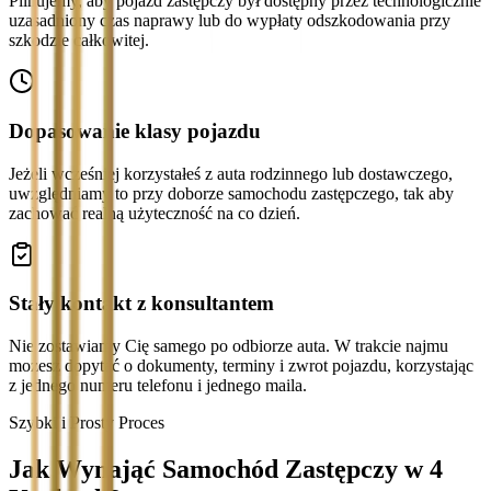
Pilnujemy, aby pojazd zastępczy był dostępny przez technologicznie
uzasadniony czas naprawy lub do wypłaty odszkodowania przy
szkodzie całkowitej.
Dopasowanie klasy pojazdu
Jeżeli wcześniej korzystałeś z auta rodzinnego lub dostawczego,
uwzględniamy to przy doborze samochodu zastępczego, tak aby
zachować realną użyteczność na co dzień.
Stały kontakt z konsultantem
Nie zostawiamy Cię samego po odbiorze auta. W trakcie najmu
możesz dopytać o dokumenty, terminy i zwrot pojazdu, korzystając
z jednego numeru telefonu i jednego maila.
Szybki i Prosty Proces
Jak Wynająć Samochód Zastępczy w 4