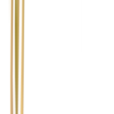
Nie wypełniaj tego pola
Imię i nazwisko / Firma
*
Numer telefonu
*
Marka i model uszkodzonego pojazdu
Ubezpieczyciel sprawcy