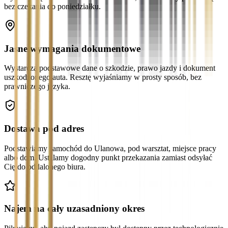
bez czekania do poniedziałku.
Jasne wymagania dokumentowe
Wystarczą podstawowe dane o szkodzie, prawo jazdy i dokument
uszkodzonego auta. Resztę wyjaśniamy w prosty sposób, bez
prawniczego języka.
Dostawa pod adres
Podstawiamy samochód do Ulanowa, pod warsztat, miejsce pracy
albo dom. Ustalamy dogodny punkt przekazania zamiast odsyłać
Cię do oddalonego biura.
Najem na cały uzasadniony okres