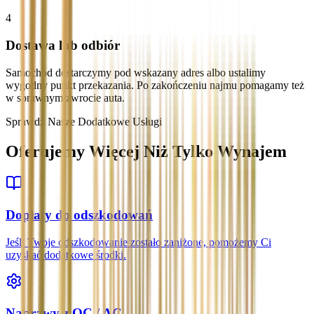
4
Dostawa lub odbiór
Samochód dostarczymy pod wskazany adres albo ustalimy
wygodny punkt przekazania. Po zakończeniu najmu pomagamy też
w sprawnym zwrocie auta.
Sprawdź Nasze Dodatkowe Usługi
Oferujemy Więcej Niż Tylko Wynajem
Dopłaty do odszkodowań
Jeśli Twoje odszkodowanie zostało zaniżone, pomożemy Ci
uzyskać dodatkowe środki.
Naprawy z OC / AC