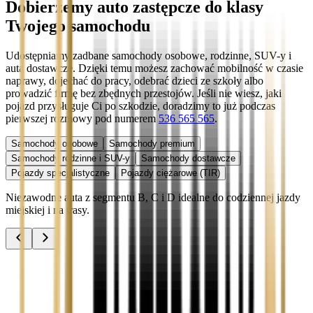
Dobierzemy auto zastępcze do klasy
Twojego samochodu
Udostępniamy zadbane samochody osobowe, rodzinne, SUV-y i
auta dostawcze. Dzięki temu możesz zachować mobilność w czasie
naprawy, dojechać do pracy, odebrać dzieci ze szkoły albo
prowadzić firmę bez zbędnych przestojów. Jeśli nie wiesz, jaki
pojazd przysługuje Ci po szkodzie, doradzimy to już podczas
pierwszej rozmowy pod numerem
536 565 565
.
Samochody osobowe
Samochody premium
Samochody rodzinne i SUV-y
Samochody dostawcze
Pojazdy specjalistyczne
Pojazdy ciężarowe (TIR)
Niezawodne auta z segmentu B, C i D idealne do codziennej jazdy
miejskiej i na trasy.
Audi A3
Zobacz