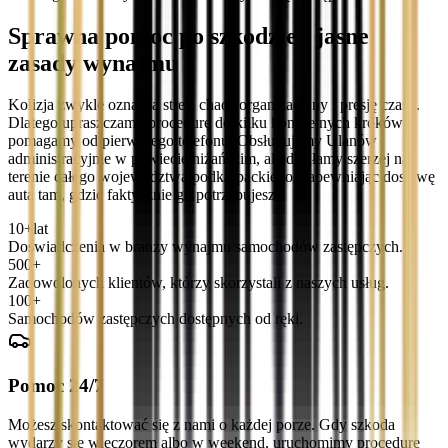
Sprawna pomoc po szkodzie i jasne
zasady wynajmu
Kolizja zwykle oznacza stres, chaos organizacyjny i presję czasu.
Dlatego upraszczamy procedurę do kilku konkretnych kroków i
pomagamy od pierwszego telefonu. Obsługujemy Ulanów
administracyjnie w powiecie niżańskim, ale działamy szerzej na
terenie całego województwa podkarpackiego, zapewniając dostawę
auta tam, gdzie faktycznie go potrzebujesz.
10+
lat
Doświadczenia w branży wynajmu samochodów zastępczych.
500+
Zadowolonych klientów, którzy skorzystali z naszych usług.
100+
Samochodów zastępczych dostępnych od ręki.
Pomoc 24/7
Możesz skontaktować się z nami o każdej porze. Gdy szkoda
wydarzy się wieczorem albo w weekend, uruchomimy procedurę