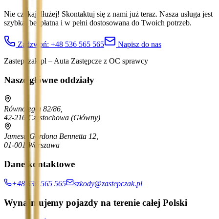
Nie czekaj dłużej! Skontaktuj się z nami już teraz. Nasza usługa jest
szybka, bezpłatna i w pełni dostosowana do Twoich potrzeb.
Zadzwoń:
+48 536 565 565
Napisz do nas
Zastepczak.pl – Auta Zastępcze z OC sprawcy
Nasze główne oddziały
Równoległa 82/86,
42-216 Częstochowa
(Główny)
Jamesa Gordona Bennetta 12,
01-001 Warszawa
Dane kontaktowe
+48 536 565 565
szkody@zastepczak.pl
Wynajmujemy pojazdy na terenie całej Polski