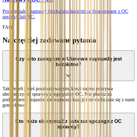
Profesjonalne naprawy blacharsko-lakiernicze finansowane z OC
sprawcy lub AC.
FAQ
Najczęściej zadawane pytania
Czy auto zastępcze w Ulanowie naprawdę jest
bezpłatne?
Tak. Jeżeli jesteś poszkodowanym, koszt najmu pokrywa
ubezpieczyciel sprawcy z jego polisy OC. Nie płacisz za
podstawienie pojazdu, nie wpłacasz kaucji i nie rozliczasz się z nami
gotówkowo.
Kto może skorzystać z auta zastępczego z OC
sprawcy?