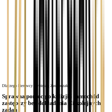
Dlaczego kierowcy wybierają Zastępczak?
Sprawna pomoc po kolizji i samochód
zastępczy bez dokładania Ci kolejnych
zadań