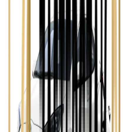
Ford Focus
Zobacz
Ford Mondeo
Zobacz
Hyundai i30
Zobacz
Opel Astra
Zobacz
Opel Insignia
Zobacz
Seat Leon
Zobacz