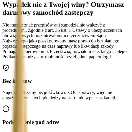
Wypadek nie z Twojej winy? Otrzymasz
darmowy samochód zastępczy
Nie musisz znać przepisów ani samodzielnie walczyć z
procedurami. Zgodnie z art. 36 ust. 1 Ustawy o ubezpieczeniach
obowiązkowych oraz utrwalonym orzecznictwem Sądu
Najwyższego jako poszkodowany masz prawo do bezpłatnego
pojazdu zastępczego na czas naprawy lub likwidacji szkody.
Pomagamy kierowcom z Przecławia, powiatu mieleckiego i całego
Podkarpacia odzyskać mobilność bez zbędnej papierologii.
Bez kosztów
Najem rozliczamy bezgotówkowo z OC sprawcy, więc nie
angażujesz własnych pieniędzy na start i nie wpłacasz kaucji.
Podstawienie pod adres