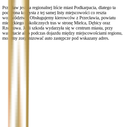
Przecław jest na regionalnej liście miast Podkarpacia, dlatego ta
podstrona korzysta z tej samej listy miejscowości co reszta
województwa. Obsługujemy kierowców z Przecławia, powiatu
mieleckiego i okolicznych tras w stronę Mielca, Dębicy oraz
Rzeszowa. Jeśli szkoda wydarzyła się w centrum miasta, przy
warsztacie albo podczas dojazdu między miejscowościami regionu,
możemy zorganizować auto zastępcze pod wskazany adres.