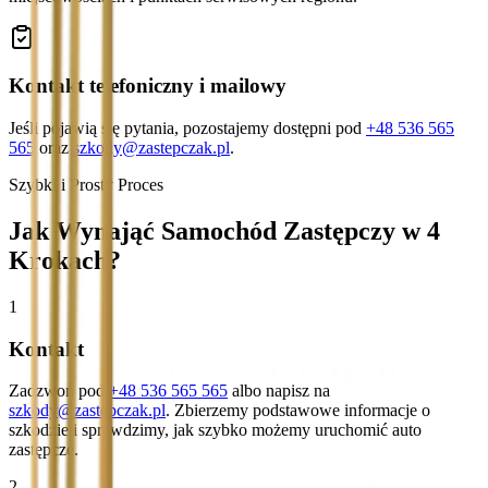
Kontakt telefoniczny i mailowy
Jeśli pojawią się pytania, pozostajemy dostępni pod
+48 536 565
565
oraz
szkody@zastepczak.pl
.
Szybki i Prosty Proces
Jak Wynająć Samochód Zastępczy w 4
Krokach?
1
Kontakt
Zadzwoń pod
+48 536 565 565
albo napisz na
szkody@zastepczak.pl
. Zbierzemy podstawowe informacje o
szkodzie i sprawdzimy, jak szybko możemy uruchomić auto
zastępcze.
2