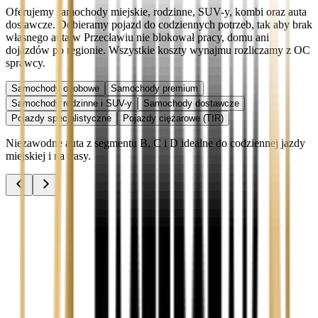
Oferujemy samochody miejskie, rodzinne, SUV-y, kombi oraz auta
dostawcze. Dobieramy pojazd do codziennych potrzeb, tak aby brak
własnego auta w Przecławiu nie blokował pracy, domu ani
dojazdów po regionie. Wszystkie koszty wynajmu rozliczamy z OC
sprawcy.
Samochody osobowe
Samochody premium
Samochody rodzinne i SUV-y
Samochody dostawcze
Pojazdy specjalistyczne
Pojazdy ciężarowe (TIR)
Niezawodne auta z segmentu B, C i D idealne do codziennej jazdy
miejskiej i na trasy.
Audi A3
Zobacz
Audi A4
Zobacz