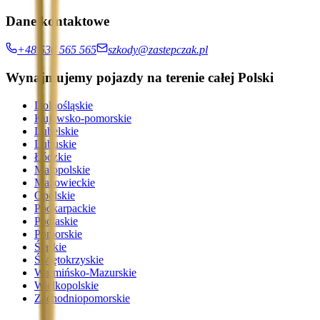
Dane kontaktowe
+48 536 565 565
szkody@zastepczak.pl
Wynajmujemy pojazdy na terenie całej Polski
Dolnośląskie
Kujawsko-pomorskie
Lubelskie
Lubuskie
Łódzkie
Małopolskie
Mazowieckie
Opolskie
Podkarpackie
Podlaskie
Pomorskie
Śląskie
Świętokrzyskie
Warmińsko-Mazurskie
Wielkopolskie
Zachodniopomorskie