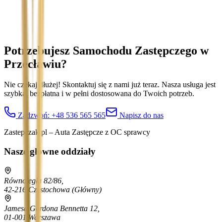
celu obsługi zapytania. Zobacz
Politykę Prywatności
.
Potrzebujesz Samochodu Zastępczego
w
Przecławiu
?
Nie czekaj dłużej! Skontaktuj się z nami już teraz. Nasza usługa jest
szybka, bezpłatna i w pełni dostosowana do Twoich potrzeb.
Zadzwoń:
+48 536 565 565
Napisz do nas
Zastepczak.pl – Auta Zastępcze z OC sprawcy
Nasze główne oddziały
Równoległa 82/86,
42-216 Częstochowa
(Główny)
Jamesa Gordona Bennetta 12,
01-001 Warszawa