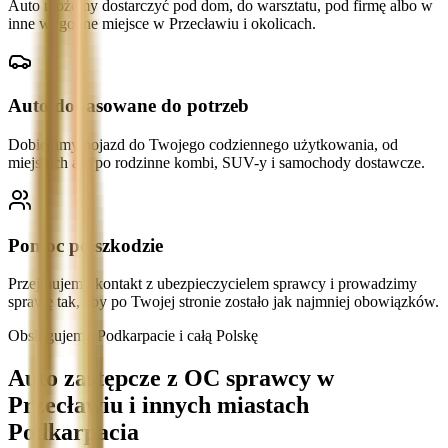
Auto możemy dostarczyć pod dom, do warsztatu, pod firmę albo w
inne wygodne miejsce w Przecławiu i okolicach.
Auto dopasowane do potrzeb
Dobieramy pojazd do Twojego codziennego użytkowania, od
miejskich aut po rodzinne kombi, SUV-y i samochody dostawcze.
Pomoc po szkodzie
Przejmujemy kontakt z ubezpieczycielem sprawcy i prowadzimy
sprawę tak, aby po Twojej stronie zostało jak najmniej obowiązków.
Obsługujemy Podkarpacie i całą Polskę
Auto zastępcze z OC sprawcy w
Przecławiu i innych miastach
Podkarpacia