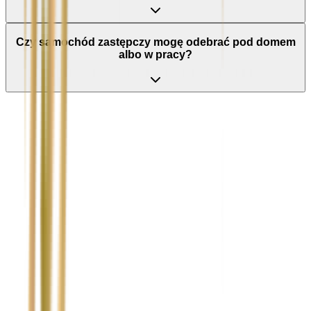
Czy samochód zastępczy mogę odebrać pod domem
albo w pracy?
Nie wypełniaj tego pola
Imię i nazwisko / Firma
*
Numer telefonu
*
Marka i model uszkodzonego pojazdu
Ubezpieczyciel sprawcy