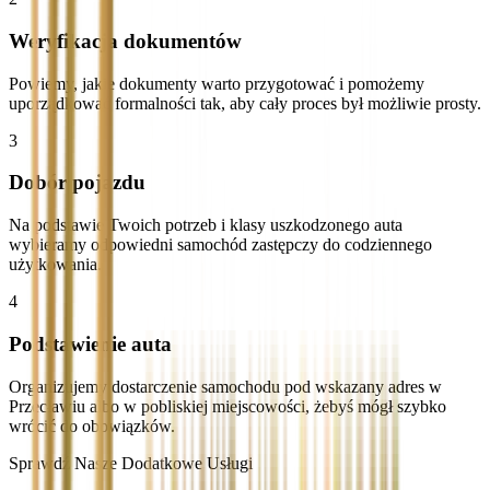
Weryfikacja dokumentów
Powiemy, jakie dokumenty warto przygotować i pomożemy
uporządkować formalności tak, aby cały proces był możliwie prosty.
3
Dobór pojazdu
Na podstawie Twoich potrzeb i klasy uszkodzonego auta
wybieramy odpowiedni samochód zastępczy do codziennego
użytkowania.
4
Podstawienie auta
Organizujemy dostarczenie samochodu pod wskazany adres w
Przecławiu albo w pobliskiej miejscowości, żebyś mógł szybko
wrócić do obowiązków.
Sprawdź Nasze Dodatkowe Usługi