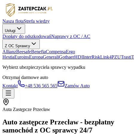
Nasza flota
Strefa wiedzy
Usługi
Dopłaty do odszkodowań
Naprawy z OC / AC
Z OC Sprawcy
Allianz
Beesafe
Benefia
Compensa
Ergo
Hestia
Euroins
Europa
Generali
Gothaer
HDI
InterRisk
Link4
PZU
Trasti
Wybierz ubezpieczyciela sprawcy wypadku
Otrzymaj darmowe auto
Kontakt
+48 536 565 565
Zamów Auto
Auta Zastępcze Przecław
Auto zastępcze Przecław - bezpłatny
samochód z OC sprawcy 24/7