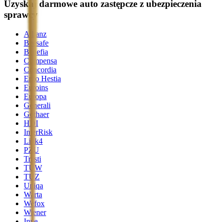
Uzyskaj darmowe auto zastępcze z ubezpieczenia
sprawcy
Allianz
Beesafe
Benefia
Compensa
Concordia
Ergo Hestia
Euroins
Europa
Generali
Gothaer
HDI
InterRisk
Link4
PZU
Trasti
TUW
TUZ
Uniqa
Warta
Wefox
Wiener
Inne