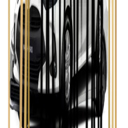
Skoda Fabia
Zobacz
Skoda Kamiq
Zobacz
Skoda Octavia
Zobacz
Toyota Avensis
Zobacz
Toyota Camry
Zobacz
Toyota Corolla