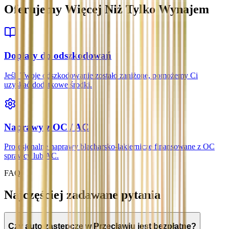
Oferujemy Więcej Niż Tylko Wynajem
Dopłaty do odszkodowań
Jeśli Twoje odszkodowanie zostało zaniżone, pomożemy Ci
uzyskać dodatkowe środki.
Naprawy z OC / AC
Profesjonalne naprawy blacharsko-lakiernicze finansowane z OC
sprawcy lub AC.
FAQ
Najczęściej zadawane pytania
Czy auto zastępcze w Przecławiu jest bezpłatne?