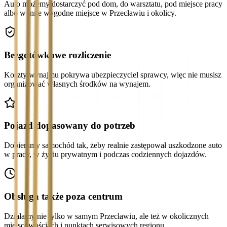
Auto możemy dostarczyć pod dom, do warsztatu, pod miejsce pracy
albo w inne wygodne miejsce w Przecławiu i okolicy.
Bezgotówkowe rozliczenie
Koszty wynajmu pokrywa ubezpieczyciel sprawcy, więc nie musisz
organizować własnych środków na wynajem.
Pojazd dopasowany do potrzeb
Dobieramy samochód tak, żeby realnie zastępował uszkodzone auto
w pracy, w życiu prywatnym i podczas codziennych dojazdów.
Obsługa także poza centrum
Działamy nie tylko w samym Przecławiu, ale też w okolicznych
miejscowościach i punktach serwisowych regionu.