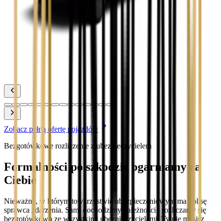
Zobacz
Toyota Prius
Zobacz
Toyota Yaris
Zobacz
Zobacz pełną ofertę pojazdów
Bezgotówkowe rozliczenie z ubezpieczycielem
Formalności po szkodzie ogarniamy za
Ciebie
Nieważne, w którym towarzystwie ubezpieczeniowym ma polisę
sprawca zdarzenia. Sami dochodzimy należności i rozliczamy się
bezgotówkowo ze wszystkimi ubezpieczycielami. Ty nie musisz