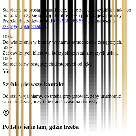
Stawiamy na prostą komunikację, jasne zasady i szybki kontakt, bo
po kolizji liczy się spokój i konkret. Jeśli potrzebujesz pomocy w
Przecławiu, zadzwoń pod
+48 536 565 565
albo napisz na
szkody@zastepczak.pl
.
10+
lat
Doświadczenia w branży wynajmu samochodów zastępczych.
500+
Zadowolonych klientów, którzy skorzystali z naszych usług.
100+
Samochodów zastępczych dostępnych od ręki.
Szybki pierwszy kontakt
Od razu wyjaśniamy, co trzeba przygotować, żeby uruchomić
samochód zastępczy i nie tracić czasu na domysły.
Podstawienie tam, gdzie trzeba