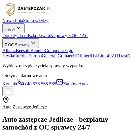
Nasza flota
Strefa wiedzy
Usługi
Dopłaty do odszkodowań
Naprawy z OC / AC
Z OC Sprawcy
Allianz
Beesafe
Benefia
Compensa
Ergo
Hestia
Euroins
Europa
Generali
Gothaer
HDI
InterRisk
Link4
PZU
Trasti
Wybierz ubezpieczyciela sprawcy wypadku
Otrzymaj darmowe auto
Kontakt
+48 536 565 565
Zamów Auto
Auta Zastępcze Jedlicze
Auto zastępcze Jedlicze - bezpłatny
samochód z OC sprawcy 24/7