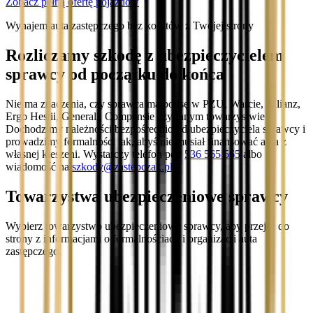
Zobacz pełną ofertę pojazdów
Wynajem auta zastępczego bez kosztów z Twojej strony
Rozliczamy szkodę z ubezpieczycielem
sprawcy od początku do końca
Nie ma znaczenia, czy sprawca ma polisę w PZU, Warcie, Allianz,
Ergo Hestii, Generali, Compensie czy innym towarzystwie.
Dochodzimy należności bezpośrednio od ubezpieczyciela sprawcy i
prowadzimy formalności tak, abyś nie musiał finansować auta z
własnej kieszeni. Wystarczy telefon pod
536 565 565
albo
wiadomość na
szkody@zastepczak.pl
.
Towarzystwa ubezpieczeniowe sprawcy
Wybierz towarzystwo ubezpieczeniowe sprawcy, aby przejść do
strony z informacjami o formalnościach i organizacji auta
zastępczego.