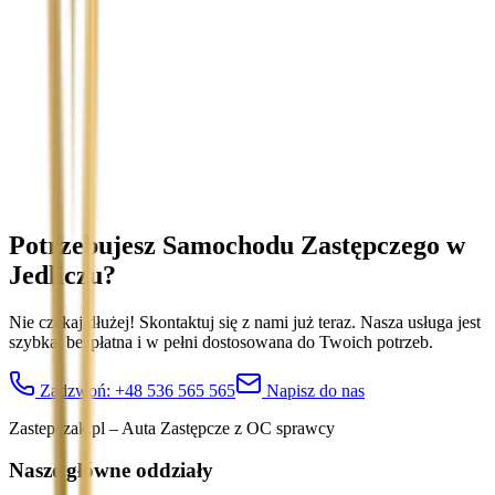
Temat
Treść wiadomości (opcjonalnie)
Wyrażam zgodę na przetwarzanie moich danych osobowych w
celu obsługi zapytania. Zobacz
Politykę Prywatności
.
Potrzebujesz Samochodu Zastępczego
w
Jedliczu
?
Nie czekaj dłużej! Skontaktuj się z nami już teraz. Nasza usługa jest
szybka, bezpłatna i w pełni dostosowana do Twoich potrzeb.
Zadzwoń:
+48 536 565 565
Napisz do nas
Zastepczak.pl – Auta Zastępcze z OC sprawcy
Nasze główne oddziały