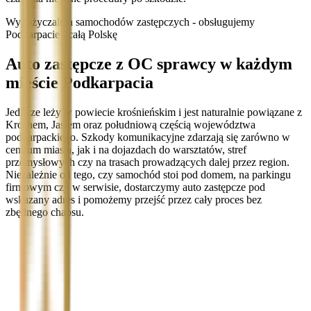
Wypożyczalnia samochodów zastępczych - obsługujemy
Podkarpacie i całą Polskę
Auto zastępcze z OC sprawcy w każdym
mieście Podkarpacia
Jedlicze leży w powiecie krośnieńskim i jest naturalnie powiązane z
Krosnem, Jasłem oraz południową częścią województwa
podkarpackiego. Szkody komunikacyjne zdarzają się zarówno w
centrum miasta, jak i na dojazdach do warsztatów, stref
przemysłowych czy na trasach prowadzących dalej przez region.
Niezależnie od tego, czy samochód stoi pod domem, na parkingu
firmowym czy w serwisie, dostarczymy auto zastępcze pod
wskazany adres i pomożemy przejść przez cały proces bez
zbędnego chaosu.