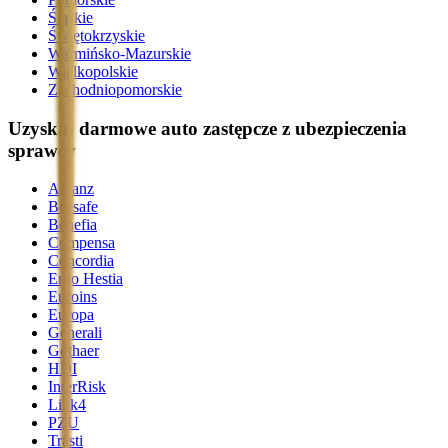
Śląskie
Świętokrzyskie
Warmińsko-Mazurskie
Wielkopolskie
Zachodniopomorskie
Uzyskaj darmowe auto zastępcze z ubezpieczenia
sprawcy
Allianz
Beesafe
Benefia
Compensa
Concordia
Ergo Hestia
Euroins
Europa
Generali
Gothaer
HDI
InterRisk
Link4
PZU
Trasti