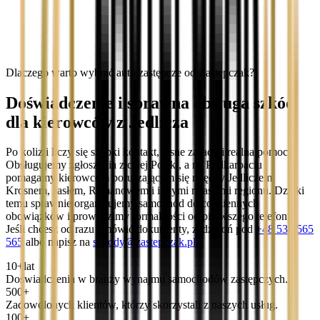
Dlaczego warto wybrać auto zastępcze od Zastępczak?
Doświadczenie i sprawna obsługa szkód
dla kierowców z Jedlicza
Po kolizji liczy się szybki kontakt, jasne zasady i realna pomoc.
Obsługujemy zgłoszenia z całej Polski, a na Podkarpaciu
pomagamy kierowcom poruszającym się między Jedliczem,
Krosnem, Jasłem, Rymanowem i innymi miastami regionu. Dzięki
temu sprawnie organizujemy samochód do codziennych
obowiązków i prowadzimy formalności od pierwszego telefonu.
Jeśli chcesz od razu omówić dokumenty, zadzwoń pod
+48 536 565
565
albo napisz na
szkody@zastepczak.pl
.
10+
lat
Doświadczenia w branży wynajmu samochodów zastępczych.
500+
Zadowolonych klientów, którzy skorzystali z naszych usług.
100+