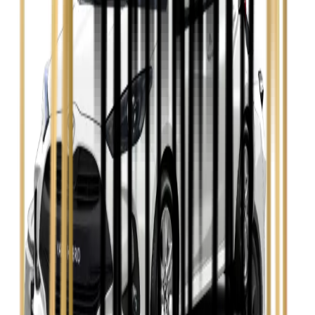
Zobacz
Opel Insignia
Zobacz
Seat Leon
Zobacz
Skoda Fabia
Zobacz
Skoda Kamiq
Zobacz
Skoda Octavia
Zobacz