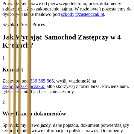
Prowadzimy sprawę od pierwszego telefonu, przez dokumenty i
zgłoszenie, aż po zakończenie najmu. W razie pytań pozostajemy do
dyspozycji także mailowo pod
szkody@zastepczak.pl
.
Szybki i Prosty Proces
Jak Wynająć Samochód Zastępczy w 4
Krokach?
1
Kontakt
Zadzwoń pod
536 565 565
, wyślij wiadomość na
szkody@zastepczak.pl
albo skorzystaj z formularza. Powiedz nam,
gdzie stoi auto i jaki jest status szkody.
2
Weryfikacja dokumentów
Sprawdzimy prawo jazdy, dane pojazdu, dokument potwierdzający
szkodę i podstawowe informacje o polisie sprawcy. Dokumenty