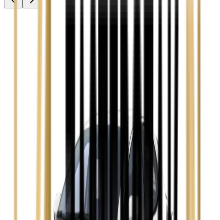
Audi A3
Zobacz
Audi A4
Zobacz
Ford Focus
Zobacz
Ford Mondeo
Zobacz
Hyundai i30
Zobacz
Opel Astra