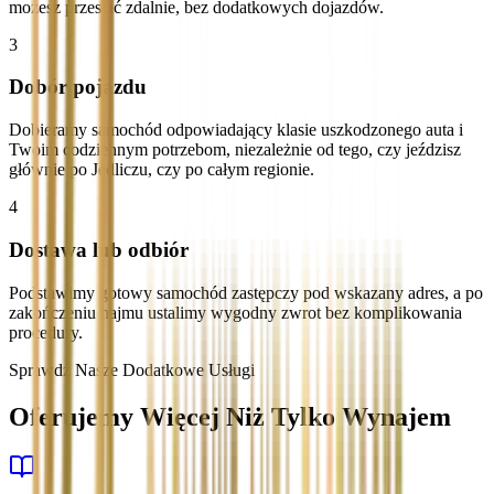
możesz przesłać zdalnie, bez dodatkowych dojazdów.
3
Dobór pojazdu
Dobieramy samochód odpowiadający klasie uszkodzonego auta i
Twoim codziennym potrzebom, niezależnie od tego, czy jeździsz
głównie po Jedliczu, czy po całym regionie.
4
Dostawa lub odbiór
Podstawimy gotowy samochód zastępczy pod wskazany adres, a po
zakończeniu najmu ustalimy wygodny zwrot bez komplikowania
procedury.
Sprawdź Nasze Dodatkowe Usługi
Oferujemy Więcej Niż Tylko Wynajem