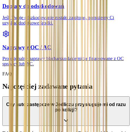
Dopłaty do odszkodowań
Jeśli Twoje odszkodowanie zostało zaniżone, pomożemy Ci
uzyskać dodatkowe środki.
Naprawy z OC / AC
Profesjonalne naprawy blacharsko-lakiernicze finansowane z OC
sprawcy lub AC.
FAQ
Najczęściej zadawane pytania
Czy auto zastępcze w Jedliczu przysługuje mi od razu
po kolizji?