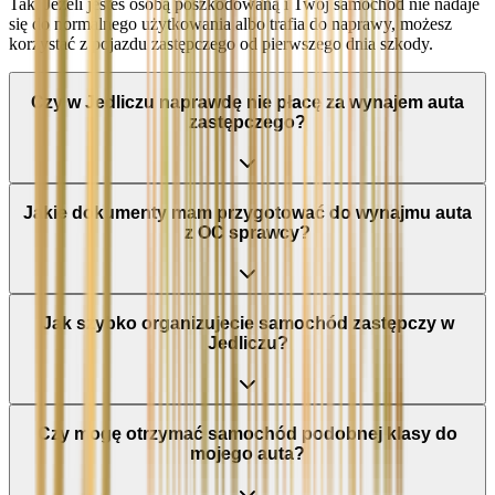
Tak. Jeżeli jesteś osobą poszkodowaną i Twój samochód nie nadaje
się do normalnego użytkowania albo trafia do naprawy, możesz
korzystać z pojazdu zastępczego od pierwszego dnia szkody.
Czy w Jedliczu naprawdę nie płacę za wynajem auta
zastępczego?
Jakie dokumenty mam przygotować do wynajmu auta
z OC sprawcy?
Jak szybko organizujecie samochód zastępczy w
Jedliczu?
Czy mogę otrzymać samochód podobnej klasy do
mojego auta?