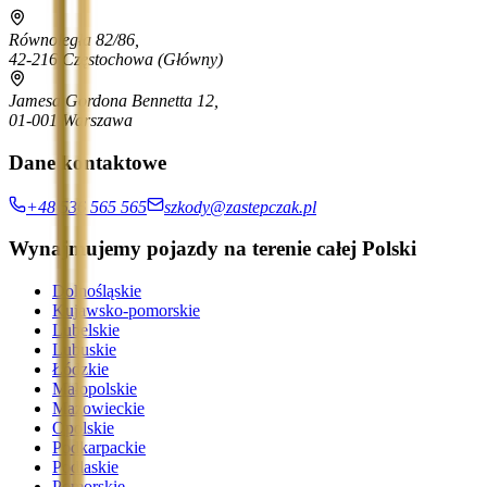
Równoległa 82/86,
42-216 Częstochowa
(Główny)
Jamesa Gordona Bennetta 12,
01-001 Warszawa
Dane kontaktowe
+48 536 565 565
szkody@zastepczak.pl
Wynajmujemy pojazdy na terenie całej Polski
Dolnośląskie
Kujawsko-pomorskie
Lubelskie
Lubuskie
Łódzkie
Małopolskie
Mazowieckie
Opolskie
Podkarpackie
Podlaskie
Pomorskie