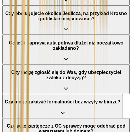
Czy obsługujecie okolice Jedlicza, na przykład Krosno
i pobliskie miejscowości?
Co jeśli naprawa auta potrwa dłużej niż początkowo
zakładano?
Czy mogę zgłosić się do Was, gdy ubezpieczyciel
zwleka z decyzją?
Czy mogę załatwić formalności bez wizyty w biurze?
Czy auto zastępcze z OC sprawcy mogę odebrać pod
warsztatem lub domem?