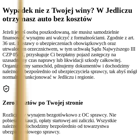
Wypadek nie z Twojej winy? W Jedliczu
otrzymasz auto bez kosztów
Jeżeli jesteś osobą poszkodowaną, nie musisz samodzielnie
finansować wynajmu ani walczyć z formalnościami. Zgodnie z art.
36 ust. 1 ustawy o ubezpieczeniach obowiązkowych oraz
utrwalonym orzecznictwem, w tym uchwałą Sądu Najwyższego III
CZP 05/11, przysługuje Ci bezpłatny pojazd zastępczy na
uzasadniony czas naprawy lub likwidacji szkody całkowitej.
Organizujemy samochód, pilnujemy dokumentów i dochodzimy
należności bezpośrednio od ubezpieczyciela sprawcy, tak abyś mógł
normalnie funkcjonować w Jedliczu i regionie.
Zero kosztów po Twojej stronie
Rozliczamy wynajem bezgotówkowo z OC sprawcy. Nie
pobieramy kaucji, opłaty startowej ani zaliczki. Wszystkie
należności dochodzimy bezpośrednio od towarzystwa
ubezpieczeniowego sprawcy.