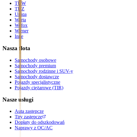
TUW
TUZ
Uniqa
Warta
Wefox
Wiener
Inne
Nasza flota
Samochody osobowe
Samochody premium
Samochody rodzinne i SUV-y
Samochody dostawcze
Pojazdy specjalistyczne
Pojazdy ciężarowe (TIR)
Nasze usługi
Auta zastępcze
Tiry zastępcze
Dopłaty do odszkodowań
Naprawy z OC/AC