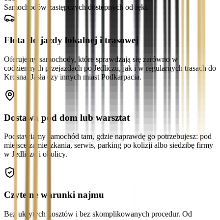
Samochodów zastępczych dostępnych od ręki.
Flota do jazdy lokalnej i trasowej
Oferujemy samochody, które sprawdzają się zarówno w
codziennych przejazdach po Jedliczu, jak i w regularnych trasach do
Krosna, Jasła czy innych miast Podkarpacia.
Dostawa pod dom lub warsztat
Podstawiamy samochód tam, gdzie naprawdę go potrzebujesz: pod
miejsce zamieszkania, serwis, parking po kolizji albo siedzibę firmy
w Jedliczu i okolicy.
Czytelne warunki najmu
Bez ukrytych kosztów i bez skomplikowanych procedur. Od