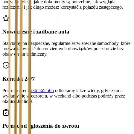
początku wiesz, jakie dokumenty są potrzebne, jak wygląda
rozliczenie i jak długo możesz korzystać z pojazdu zastępczego.
Nowoczesne i zadbane auta
Stawiamy na bezpieczne, regularnie serwisowane samochody, które
pozwalają wrócić do codziennych obowiązków po szkodzie bez
obaw o stan techniczny.
Kontakt 24/7
Pod numerem
536 565 565
odbieramy także wtedy, gdy szkoda
wydarzy się wieczorem, w weekend albo podczas podróży przez
okolice Jedlicza.
Pomoc od zgłoszenia do zwrotu