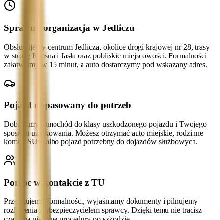
Sprawna organizacja w Jedliczu
Obsługujemy centrum Jedlicza, okolice drogi krajowej nr 28, trasy
w stronę Krosna i Jasła oraz pobliskie miejscowości. Formalności
załatwiamy w 15 minut, a auto dostarczymy pod wskazany adres.
Pojazd dopasowany do potrzeb
Dobieramy samochód do klasy uszkodzonego pojazdu i Twojego
sposobu użytkowania. Możesz otrzymać auto miejskie, rodzinne
kombi, SUV albo pojazd potrzebny do dojazdów służbowych.
Pomoc w kontakcie z TU
Przejmujemy formalności, wyjaśniamy dokumenty i pilnujemy
rozliczenia z ubezpieczycielem sprawcy. Dzięki temu nie tracisz
czasu na niejasne procedury po szkodzie.