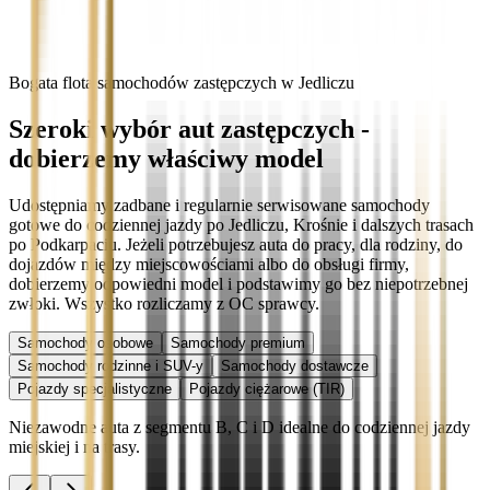
Bogata flota samochodów zastępczych w Jedliczu
Szeroki wybór aut zastępczych -
dobierzemy właściwy model
Udostępniamy zadbane i regularnie serwisowane samochody
gotowe do codziennej jazdy po Jedliczu, Krośnie i dalszych trasach
po Podkarpaciu. Jeżeli potrzebujesz auta do pracy, dla rodziny, do
dojazdów między miejscowościami albo do obsługi firmy,
dobierzemy odpowiedni model i podstawimy go bez niepotrzebnej
zwłoki. Wszystko rozliczamy z OC sprawcy.
Samochody osobowe
Samochody premium
Samochody rodzinne i SUV-y
Samochody dostawcze
Pojazdy specjalistyczne
Pojazdy ciężarowe (TIR)
Niezawodne auta z segmentu B, C i D idealne do codziennej jazdy
miejskiej i na trasy.